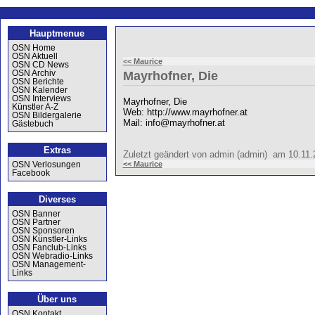
Hauptmenue
OSN Home
OSN Aktuell
<< Maurice
OSN CD News
OSN Archiv
Mayrhofner, Die
OSN Berichte
OSN Kalender
OSN Interviews
Mayrhofner, Die
Künstler A-Z
Web: http://www.mayrhofner.at
OSN Bildergalerie
Mail: info@mayrhofner.at
Gästebuch
Extras
Zuletzt geändert von admin (admin) am 10.11
<< Maurice
OSN Verlosungen
Facebook
Diverses
OSN Banner
OSN Partner
OSN Sponsoren
OSN Künstler-Links
OSN Fanclub-Links
OSN Webradio-Links
OSN Management-
Links
Über uns
OSN Kontakt