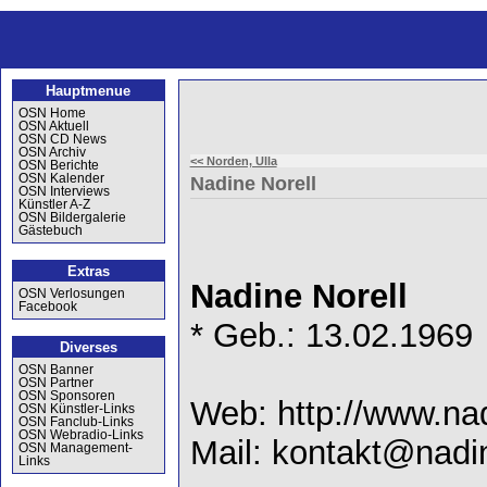
Hauptmenue
OSN Home
OSN Aktuell
OSN CD News
OSN Archiv
<< Norden, Ulla
OSN Berichte
OSN Kalender
Nadine Norell
OSN Interviews
Künstler A-Z
OSN Bildergalerie
Gästebuch
Extras
Nadine Norell
OSN Verlosungen
Facebook
* Geb.: 13.02.196
Diverses
OSN Banner
OSN Partner
OSN Sponsoren
Web: http://www.na
OSN Künstler-Links
OSN Fanclub-Links
OSN Webradio-Links
Mail: kontakt@nadi
OSN Management-
Links