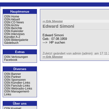
Hauptmenue
OSN Home
OSN Aktuell
<< Erik Silvester
OSN CD News
OSN Archiv
Edward Simoni
OSN Berichte
OSN Kalender
OSN Interviews
Edward Simoni
Künstler A-Z
Geb.: 07.08.1959
OSN Bildergalerie
---> HP suchen
Gästebuch
Extras
Zuletzt geändert von admin (admin) am 17.11
<< Erik Silvester
OSN Verlosungen
Facebook
Diverses
OSN Banner
OSN Partner
OSN Sponsoren
OSN Künstler-Links
OSN Fanclub-Links
OSN Webradio-Links
OSN Management-
Links
Über uns
OSN Kontakt