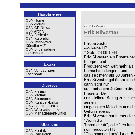
Hauptmenue
OSN Home
OSN Aktuell
<< Edo Zanki
OSN CD News
OSN Archiv
Erik Silvester
OSN Berichte
OSN Kalender
OSN Interviews
Erik Silvester
Künstler A-Z
---> keine HP
OSN Bildergalerie
* Geb.: 24.09.1944
Gästebuch
Erik Silvester, ein Entertain
Interpret und
Extras
Produzent von weit mehr als 
Fernsehsendungen - und
OSN Verlosungen
Facebook
das seit mehr als 30 Jahren
Erik Silvester gehört zu den 
dann nicht nur
Diverses
auf Tonträgern äußerst aktiv
OSN Banner
Präsenz. Der
OSN Partner
unmittelbare Bezug zu seinem
OSN Sponsoren
seinen
OSN Künstler-Links
OSN Fanclub-Links
eingängigen Melodien und den 
OSN Webradio-Links
Gefühlslebens.
OSN Management-Links
Erik Silvester hat immer die 
"Wenn die
Über uns
Trommel ruft", oder "Ich ken
nem neuesten Hit
OSN Kontakt
"Champagner-Lady" ist es Eri
OSN Redaktion