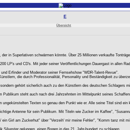
E
Übersicht
er, der in Superlativen schwärmen könnte. Über 25 Millionen verkaufte Tonträge
200 LP's und CD's. Mit jeder seiner Veröffentlichungen Dauergast in allen 
 - und Erfinder und Moderator seiner Fernsehshow "WDR-Talent-Revue".
Künstlern, die durch Professionalität, Personality und Beständigkeit zu überz
, sondern gehört sicherlich auch zu den Künstlern des deutschen Schlagers mi
 Publikum steht auch nach drei Jahrzehnten im Mittelpunkt seines Schaffens.
ungekünstelten Texten so genau den Punkt wie er. Alle seine Titel sind ein k
richtige Antenne für sein Publikum. Mit Titeln wie Zucker im Kaffee", "Susanna"
n' ein Girl am Zuckerhut" über "Verzeih' mir meine Fehler", "Komm tanz mit mi
k Silvester gelungen, einen Bogen in das 21. Jahr-hundert zu schlagen.