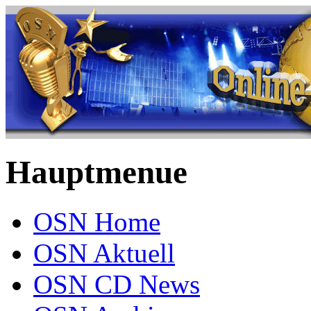
Hauptmenue
OSN Home
OSN Aktuell
OSN CD News