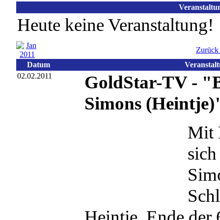
Veranstaltu
Heute keine Veranstaltung!
Zurück
Datum
Veranstal
02.02.2011
GoldStar-TV - "
Simons (Heintje)
Mit 
sich
Simo
Sch
Heintje, Ende der 