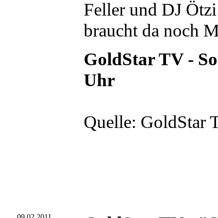
Feller und DJ Ötz
braucht da noch 
GoldStar TV - Son
Uhr
Quelle: GoldStar 
09.02.2011