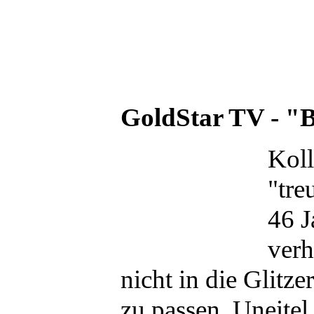
GoldStar TV - "B
Koll
"tre
46 J
verh
nicht in die Glitz
zu passen. Uneitel