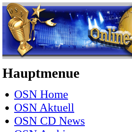
Hauptmenue
OSN Home
OSN Aktuell
OSN CD News