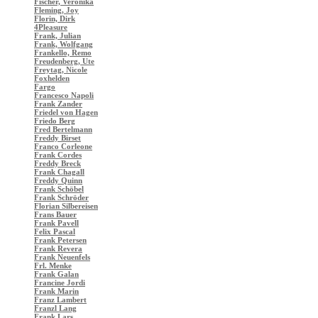
Fischer, Veronika
Fleming, Joy
Florin, Dirk
4Pleasure
Frank, Julian
Frank, Wolfgang
Frankello, Remo
Freudenberg, Ute
Freytag, Nicole
Foxhelden
Fargo
Francesco Napoli
Frank Zander
Friedel von Hagen
Friedo Berg
Fred Bertelmann
Freddy Birset
Franco Corleone
Frank Cordes
Freddy Breck
Frank Chagall
Freddy Quinn
Frank Schöbel
Frank Schröder
Florian Silbereisen
Frans Bauer
Frank Pavell
Felix Pascal
Frank Petersen
Frank Revera
Frank Neuenfels
Frl. Menke
Frank Galan
Francine Jordi
Frank Marin
Franz Lambert
Franzl Lang
Frank Lars