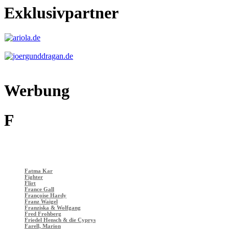
Exklusivpartner
Werbung
F
Fatma Kar
Fighter
Flirt
France Gall
Françoise Hardy
Franz Waigel
Franziska & Wolfgang
Fred Frohberg
Friedel Hensch & die Cyprys
Farell, Marion