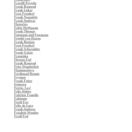
Fratelli Projekt
Frank Ramond
Frank Lukas
Fresi Fresdorf
Frank Neuenfels
Frank Andreas
Flottn3er
Fabio Hoffmann
Frank Thomas
Fugmann und Fugmann
Friedel von Hagen
Frank Bastian
Fresi Fresdorf
Frank Schwenkler
Frank Galan
Franziska
Florian Fesl
Frank Ramond
Fritz Wunderlich
Flamingoboys
Ferdinand Rennie
Fryman
Frank Faber
freistern
Fertig, Los!
Felix Huber
Fabrizio Faniello
Fabienne
Fresh Fox
Felix de Luxe
Frank Andreas
Fräulein Wunder
Fredl Fesl