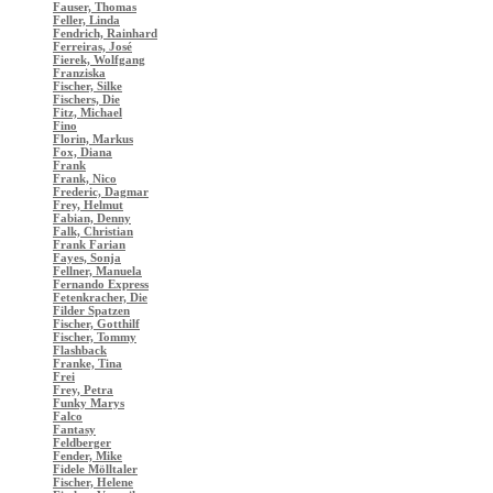
Fauser, Thomas
Feller, Linda
Fendrich, Rainhard
Ferreiras, José
Fierek, Wolfgang
Franziska
Fischer, Silke
Fischers, Die
Fitz, Michael
Fino
Florin, Markus
Fox, Diana
Frank
Frank, Nico
Frederic, Dagmar
Frey, Helmut
Fabian, Denny
Falk, Christian
Frank Farian
Fayes, Sonja
Fellner, Manuela
Fernando Express
Fetenkracher, Die
Filder Spatzen
Fischer, Gotthilf
Fischer, Tommy
Flashback
Franke, Tina
Frei
Frey, Petra
Funky Marys
Falco
Fantasy
Feldberger
Fender, Mike
Fidele Mölltaler
Fischer, Helene