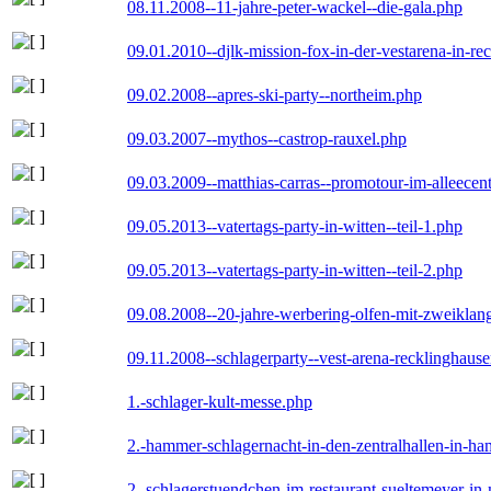
08.11.2008--11-jahre-peter-wackel--die-gala.php
09.01.2010--djlk-mission-fox-in-der-vestarena-in-re
09.02.2008--apres-ski-party--northeim.php
09.03.2007--mythos--castrop-rauxel.php
09.03.2009--matthias-carras--promotour-im-alleece
09.05.2013--vatertags-party-in-witten--teil-1.php
09.05.2013--vatertags-party-in-witten--teil-2.php
09.08.2008--20-jahre-werbering-olfen-mit-zweiklan
09.11.2008--schlagerparty--vest-arena-recklinghaus
1.-schlager-kult-messe.php
2.-hammer-schlagernacht-in-den-zentralhallen-in-h
2.-schlagerstuendchen-im-restaurant-sueltemeyer-in