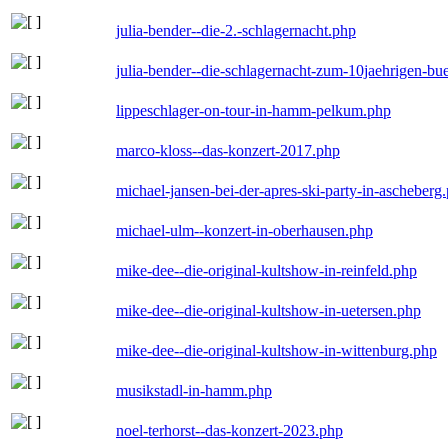
julia-bender--die-2.-schlagernacht.php
julia-bender--die-schlagernacht-zum-10jaehrigen-b
lippeschlager-on-tour-in-hamm-pelkum.php
marco-kloss--das-konzert-2017.php
michael-jansen-bei-der-apres-ski-party-in-ascheberg
michael-ulm--konzert-in-oberhausen.php
mike-dee--die-original-kultshow-in-reinfeld.php
mike-dee--die-original-kultshow-in-uetersen.php
mike-dee--die-original-kultshow-in-wittenburg.php
musikstadl-in-hamm.php
noel-terhorst--das-konzert-2023.php