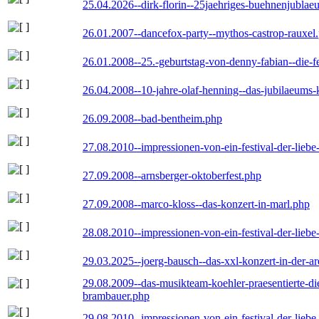
25.04.2026--dirk-florin--25jaehriges-buehnenjublaeu
26.01.2007--dancefox-party--mythos-castrop-rauxel
26.01.2008--25.-geburtstag-von-denny-fabian--die-fei
26.04.2008--10-jahre-olaf-henning--das-jubilaeums-
26.09.2008--bad-bentheim.php
27.08.2010--impressionen-von-ein-festival-der-lieb
27.09.2008--arnsberger-oktoberfest.php
27.09.2008--marco-kloss--das-konzert-in-marl.php
28.08.2010--impressionen-von-ein-festival-der-lieb
29.03.2025--joerg-bausch--das-xxl-konzert-in-der-a
29.08.2009--das-musikteam-koehler-praesentierte-di
brambauer.php
29.08.2010--impressionen-von-ein-festival-der-lieb