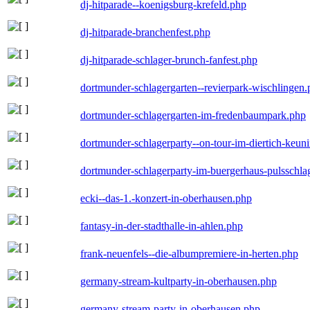
dj-hitparade--koenigsburg-krefeld.php
dj-hitparade-branchenfest.php
dj-hitparade-schlager-brunch-fanfest.php
dortmunder-schlagergarten--revierpark-wischlingen
dortmunder-schlagergarten-im-fredenbaumpark.php
dortmunder-schlagerparty--on-tour-im-diertich-keu
dortmunder-schlagerparty-im-buergerhaus-pulsschla
ecki--das-1.-konzert-in-oberhausen.php
fantasy-in-der-stadthalle-in-ahlen.php
frank-neuenfels--die-albumpremiere-in-herten.php
germany-stream-kultparty-in-oberhausen.php
germany-stream-party-in-oberhausen.php