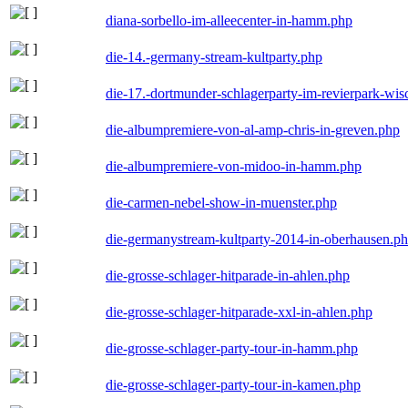
diana-sorbello-im-alleecenter-in-hamm.php
die-14.-germany-stream-kultparty.php
die-17.-dortmunder-schlagerparty-im-revierpark-wis
die-albumpremiere-von-al-amp-chris-in-greven.php
die-albumpremiere-von-midoo-in-hamm.php
die-carmen-nebel-show-in-muenster.php
die-germanystream-kultparty-2014-in-oberhausen.p
die-grosse-schlager-hitparade-in-ahlen.php
die-grosse-schlager-hitparade-xxl-in-ahlen.php
die-grosse-schlager-party-tour-in-hamm.php
die-grosse-schlager-party-tour-in-kamen.php