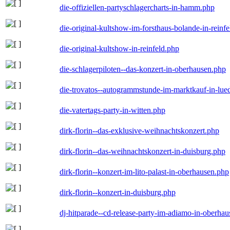
die-offiziellen-partyschlagercharts-in-hamm.php
die-original-kultshow-im-forsthaus-bolande-in-reinf
die-original-kultshow-in-reinfeld.php
die-schlagerpiloten--das-konzert-in-oberhausen.php
die-trovatos--autogrammstunde-im-marktkauf-in-lu
die-vatertags-party-in-witten.php
dirk-florin--das-exklusive-weihnachtskonzert.php
dirk-florin--das-weihnachtskonzert-in-duisburg.php
dirk-florin--konzert-im-lito-palast-in-oberhausen.php
dirk-florin--konzert-in-duisburg.php
dj-hitparade--cd-release-party-im-adiamo-in-oberha