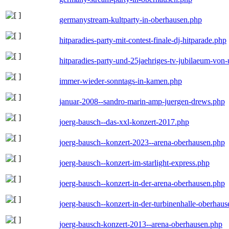
germanystream-kultparty-in-oberhausen.php
hitparadies-party-mit-contest-finale-dj-hitparade.php
hitparadies-party-und-25jaehriges-tv-jubilaeum-vo
immer-wieder-sonntags-in-kamen.php
januar-2008--sandro-marin-amp-juergen-drews.php
joerg-bausch--das-xxl-konzert-2017.php
joerg-bausch--konzert-2023--arena-oberhausen.php
joerg-bausch--konzert-im-starlight-express.php
joerg-bausch--konzert-in-der-arena-oberhausen.php
joerg-bausch--konzert-in-der-turbinenhalle-oberhau
joerg-bausch-konzert-2013--arena-oberhausen.php