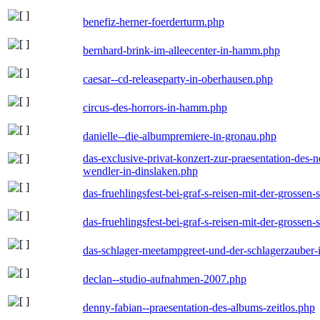
benefiz-herner-foerderturm.php
bernhard-brink-im-alleecenter-in-hamm.php
caesar--cd-releaseparty-in-oberhausen.php
circus-des-horrors-in-hamm.php
danielle--die-albumpremiere-in-gronau.php
das-exclusive-privat-konzert-zur-praesentation-des
wendler-in-dinslaken.php
das-fruehlingsfest-bei-graf-s-reisen-mit-der-grossen-
das-fruehlingsfest-bei-graf-s-reisen-mit-der-grossen-
das-schlager-meetampgreet-und-der-schlagerzauber-
declan--studio-aufnahmen-2007.php
denny-fabian--praesentation-des-albums-zeitlos.php