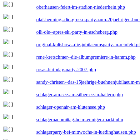
oberhausen-feiert-im-stadion-niederrhein.php
olaf-henning--die-grosse-party-zum-20jaehrigen-bu
olli-ole--apres-ski-party-in-ascheberg.php
original-kultshow--die-jubilaeumsparty-in-reinfeld.p
rene-kretschmer--die-albumpremiere-in-hamm.php
rosas-birthday-party-2007.php
sandy-christen--das-15jaehrige-buehnenjubilaeum-m
schlager-am-see-am-silbersee-in-haltern.php
schlager-openair-am-klutensee.php
schlagernachmittag-beim-enniger-markt.php
schlagerparty-bei-mittwochs-in-luedinghausen.php