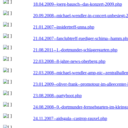
18.04.2009--joerg-bausch--das-konzert-2009.php
20.09.2008--michael-wendler-in-concert-unbesiegt-
21.01.2007--insidertreff-unna.php
21.04.2007--fanclubtreff-ruediger-schima--hamm.ph
21.08.2011--1.-dortmunder-schlagergarten.php
22.03.2008--8-jahre-news-oberberg.php
22.03.2008--michael-wendler-amp-nic--zentralhall
23.01.2009--oliver-frank--promotour-im-alleecente
23.08.2008--partyboot.php
24.08.2008--9.-dortmunder-fernsehgarten-im-kleinga
24.11.2007--aidsgala--castrop-rauxel.php