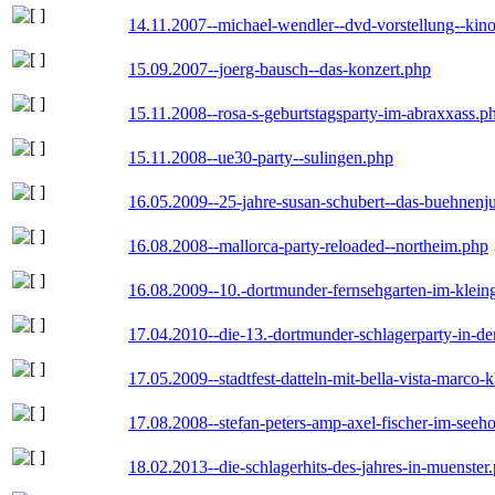
14.11.2007--michael-wendler--dvd-vorstellung--kin
15.09.2007--joerg-bausch--das-konzert.php
15.11.2008--rosa-s-geburtstagsparty-im-abraxxass.p
15.11.2008--ue30-party--sulingen.php
16.05.2009--25-jahre-susan-schubert--das-buehnenj
16.08.2008--mallorca-party-reloaded--northeim.php
16.08.2009--10.-dortmunder-fernsehgarten-im-klein
17.04.2010--die-13.-dortmunder-schlagerparty-in-der
17.05.2009--stadtfest-datteln-mit-bella-vista-marco-
17.08.2008--stefan-peters-amp-axel-fischer-im-seeho
18.02.2013--die-schlagerhits-des-jahres-in-muenster