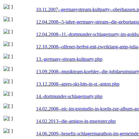
10.11.2007--germanystream-kultparty--oberhausen.
12.04.2008--5-jahre-germany-stream--die-geburtags
12.04.2008--11.-dortmunder-schlagerparty-im-goldsa
12.10.2008--olfener-herbst-mit-zweiklang-amp-julia
13.-germany-stream-kultparty.php
13.09.2008--musikteam-koehler--die-jubilaeumspart
13.12.2008--apres-ski-hits-in-st.-anton.php
14.-dortmunder-schlagerparty.php
14.02.2008--nic-im-tonstudio-in-koeln-zur-album-a
14.02.2013--die-amigos-in-muenster.php
14.06.2009--benefiz-schlagermarathon-im-gemeindes