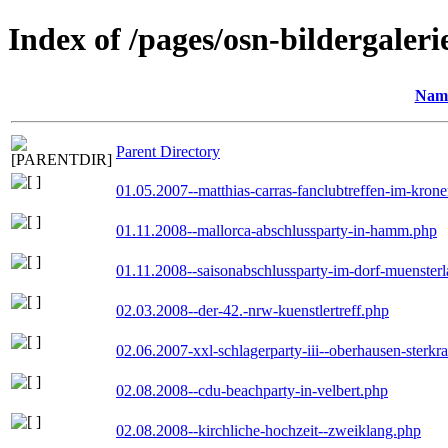
Index of /pages/osn-bildergaleri
Nam
Parent Directory
01.05.2007--matthias-carras-fanclubtreffen-im-kron
01.11.2008--mallorca-abschlussparty-in-hamm.php
01.11.2008--saisonabschlussparty-im-dorf-muenster
02.03.2008--der-42.-nrw-kuenstlertreff.php
02.06.2007-xxl-schlagerparty-iii--oberhausen-sterkr
02.08.2008--cdu-beachparty-in-velbert.php
02.08.2008--kirchliche-hochzeit--zweiklang.php