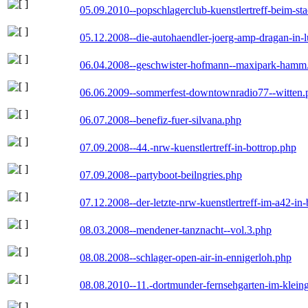
05.09.2010--popschlagerclub-kuenstlertreff-beim-sta
05.12.2008--die-autohaendler-joerg-amp-dragan-in-
06.04.2008--geschwister-hofmann--maxipark-hamm
06.06.2009--sommerfest-downtownradio77--witten.
06.07.2008--benefiz-fuer-silvana.php
07.09.2008--44.-nrw-kuenstlertreff-in-bottrop.php
07.09.2008--partyboot-beilngries.php
07.12.2008--der-letzte-nrw-kuenstlertreff-im-a42-in-
08.03.2008--mendener-tanznacht--vol.3.php
08.08.2008--schlager-open-air-in-ennigerloh.php
08.08.2010--11.-dortmunder-fernsehgarten-im-klein