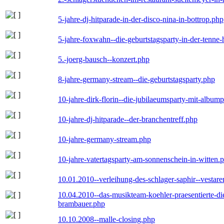
5-jahre-dj-hitparade-in-der-disco-nina-in-bottrop.php
5-jahre-foxwahn--die-geburtstagsparty-in-der-tenn
5.-joerg-bausch--konzert.php
8-jahre-germany-stream--die-geburtstagsparty.php
10-jahre-dirk-florin--die-jubilaeumsparty-mit-album
10-jahre-dj-hitparade--der-branchentreff.php
10-jahre-germany-stream.php
10-jahre-vatertagsparty-am-sonnenschein-in-witten.
10.01.2010--verleihung-des-schlager-saphir--vestar
10.04.2010--das-musikteam-koehler-praesentierte-di
brambauer.php
10.10.2008--malle-closing.php