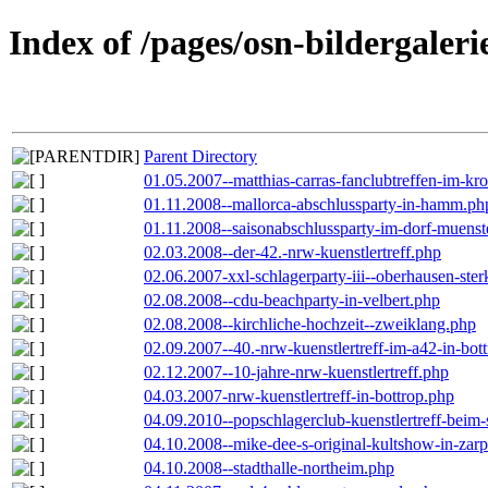
Index of /pages/osn-bildergaleri
Parent Directory
01.05.2007--matthias-carras-fanclubtreffen-im-k
01.11.2008--mallorca-abschlussparty-in-hamm.ph
01.11.2008--saisonabschlussparty-im-dorf-muenst
02.03.2008--der-42.-nrw-kuenstlertreff.php
02.06.2007-xxl-schlagerparty-iii--oberhausen-ste
02.08.2008--cdu-beachparty-in-velbert.php
02.08.2008--kirchliche-hochzeit--zweiklang.php
02.09.2007--40.-nrw-kuenstlertreff-im-a42-in-bot
02.12.2007--10-jahre-nrw-kuenstlertreff.php
04.03.2007-nrw-kuenstlertreff-in-bottrop.php
04.09.2010--popschlagerclub-kuenstlertreff-beim-
04.10.2008--mike-dee-s-original-kultshow-in-zar
04.10.2008--stadthalle-northeim.php