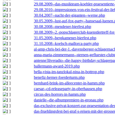
29.08.2009--das-musikteam-koehler-praesentierte
29.08.2010--impressionen-von-ein-festival-der-li
30.04.2007--nacht-der-giganten--werne.php
30.05.2009--lust-auf-fox-party--hansesaal-luenen
30.08.2008--mendener-bierfest.php
30.08.2009--2.-popschlagerclub-kuenstlertreff-fo
31.05.2009--bergkamener-bierfest.php
31.10.2008--koelsch-mallorca-party.php
al-amp-chris-bei-der-1.-davensberger-schlagerna
anna-maria-zimmermann--sternen-gefluester-clubt
antenne3liveradio--die-happy-birthday-schlagerpa
ballermann-award-2019.php
bella-vista-im-tanzlokal-nina-in-bottrop.php
benefiz-herner-foerderturm.php
bernhard-brink-im-alleecenter-in-hamm.php
caesar--cd-releaseparty-in-oberhausen.php
circus-des-horrors-in-hamm.php
danielle--die-albumpremiere-in-gronau.php
das-exclusive-privat-konzert-zur-praesentation-
das-fruehlingsfest-bei-graf-s-reisen-mit-der-grosse