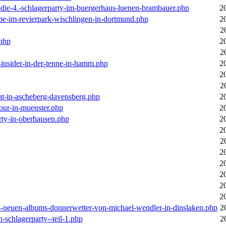
-die-4.-schlagerparty-im-buergerhaus-luenen-brambauer.php
2
ebe-im-revierpark-wischlingen-in-dortmund.php
2
2
.php
2
2
r-insider-in-der-tenne-in-hamm.php
2
2
2
cht-in-ascheberg-davensberg.php
2
our-in-muenster.php
2
rty-in-oberhausen.php
2
2
2
2
2
2
2
2
des-neuen-albums-donnerwetter-von-michael-wendler-in-dinslaken.php
2
n-schlagerparty--teil-1.php
2