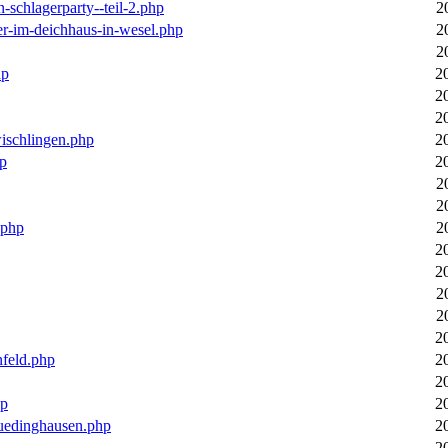
n-schlagerparty--teil-2.php
2
er-im-deichhaus-in-wesel.php
2
2
hp
2
2
2
wischlingen.php
2
hp
2
2
2
.php
2
2
2
2
2
2
nfeld.php
2
2
hp
2
luedinghausen.php
2
2