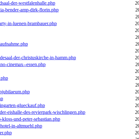
dsaal-der-westfalenhalle.php
2
ia-bender-amp-dirk-florin.php
2
2
arty-in-luenen-brambauer.php
2
2
2
m-aufnahme.php
2
2
desaal-der-christuskirche-in-hamm.php
2
ino-cinemax--essen.php
2
2
.php
2
2
enjubilaeum.php
2
hp
2
ingarten-glueckauf.php
2
der-eishalle-des-revierpark-wischlingen.php
2
o-kloss-und-peter-sebastian.php
2
ehotel-in-altmuehl.php
2
er.php
2