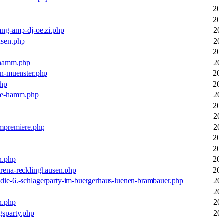
2
2
ang-amp-dj-oetzi.php
2
usen.php
2
2
n-hamm.php
2
in-muenster.php
2
php
2
nne-hamm.php
2
2
2
bumpremiere.php
2
2
2
n.php
2
arena-recklinghausen.php
2
-die-6.-schlagerparty-im-buergerhaus-luenen-brambauer.php
2
2
n.php
2
gsparty.php
2