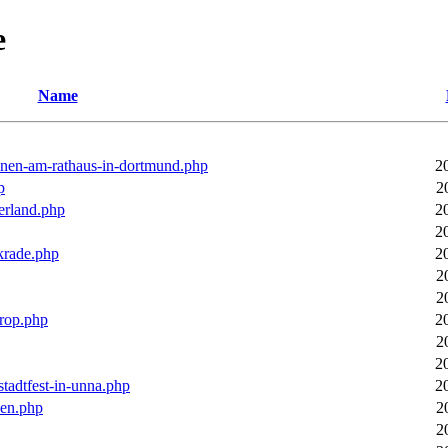
e
Name
ronen-am-rathaus-in-dortmund.php
2
p
2
erland.php
2
2
rkrade.php
2
2
2
trop.php
2
2
2
stadtfest-in-unna.php
2
pen.php
2
2