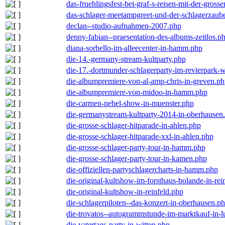
das-fruehlingsfest-bei-graf-s-reisen-mit-der-grosse
das-schlager-meetampgreet-und-der-schlagerzaub
declan--studio-aufnahmen-2007.php
denny-fabian--praesentation-des-albums-zeitlos.p
diana-sorbello-im-alleecenter-in-hamm.php
die-14.-germany-stream-kultparty.php
die-17.-dortmunder-schlagerparty-im-revierpark-
die-albumpremiere-von-al-amp-chris-in-greven.p
die-albumpremiere-von-midoo-in-hamm.php
die-carmen-nebel-show-in-muenster.php
die-germanystream-kultparty-2014-in-oberhausen
die-grosse-schlager-hitparade-in-ahlen.php
die-grosse-schlager-hitparade-xxl-in-ahlen.php
die-grosse-schlager-party-tour-in-hamm.php
die-grosse-schlager-party-tour-in-kamen.php
die-offiziellen-partyschlagercharts-in-hamm.php
die-original-kultshow-im-forsthaus-bolande-in-rei
die-original-kultshow-in-reinfeld.php
die-schlagerpiloten--das-konzert-in-oberhausen.p
die-trovatos--autogrammstunde-im-marktkauf-in-
die-vatertags-party-in-witten.php