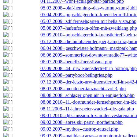
04.11.2007--wdr4-schlager-star-parade.php
05.03.2008--olaf-henning--das-warmup-zum-jubi
05.04.2009--popschlagerclub--kuenstlertreff-for-i
05.07.2009--zdf-fernsehgarten-mit-bella-vista.php
05.08.2007--hafenfest-in-olfen-mit-zweiklang.php
05.09.2010--popschlagerclub-kuenstlertreff-beim-
05.12.2008--die-autohaendler-joerg-amp-dragan-
06.04.2008--geschwister-hofmann--maxipark-ha
06.06.2009--sommerfest-downtownradio77--witt
06.07.2008--benefiz-fuer-silvana.php
07.09.2008--44.-nrw-kuenstlertreff-in-bottrop.php
07.09.2008--partyboot-beilngries.php
07.12.2008--der-letzte-nrw-kuenstlertreff-im-a42-
08.03.2008--mendener-tanznacht--vol.3.php
08.08.2008--schlager-open-air-in-ennigerloh.php
08.08.2010--11.-dortmunder-fernsehgarten-im-kle
08.11.2008--11-jahre-peter-wackel--die-gala.php
09.01.2010--djlk-mission-fox-in-der-vestarena-in
09.02.2008--apres-ski-party--northeim.php
09.03.2007--mythos--castrop-rauxel.php
09.03.2009--matthias-carras--promotour-im-alle