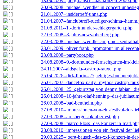
18.04.2009--joerg-bausch--das-konzert-2009.php
20.09.2008--michael-wendler-in-concert-unbesie
21.01.2007--insidertreff-unna.php
21.04.2007--fanclubtreff-ruediger-schima--hamm
21.08.2011--1.-dortmunder-schlagergarten.php
22.03.2008--8-jahre-news-oberberg.php
22.03.2008--michael-wendler-amp-nic--zentralha
23.01.2009--oliver-frank--promotour-im-alleece
23.08.2008--partyboot.php
24.08.2008--9.-dortmunder-fernsehgarten-im-klei
24.11.2007--aidsgala--castrop-rauxel.php
25.04.2026--dirk-florin--25jaehriges-buehnenjubl
26.01.2007--dancefox-party--mythos-castrop-raux
26.01.2008--25.-geburtstag-von-denny-fabian--die-
26.04.2008--10-jahre-olaf-henning--das-jubilaeu
26.09.2008--bad-bentheim.php
27.08.2010--impressionen-von-ein-festival-der-li
27.09.2008--arnsberger-oktoberfest.php
27.09.2008--marco-kloss--das-konzert-in-marl.ph
28.08.2010--impressionen-von-ein-festival-der-li
29.03.2025--joerg-bausch--das-xxl-konzert-in-de