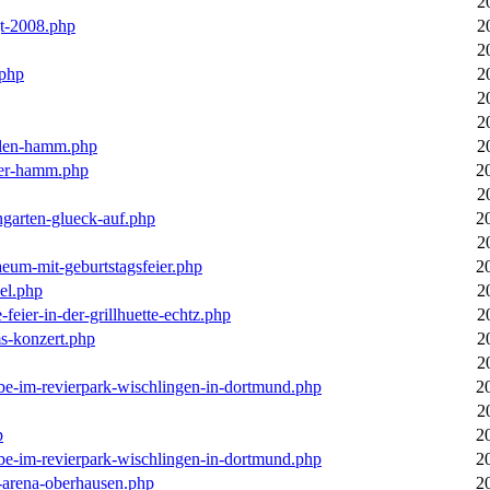
2
gt-2008.php
2
2
.php
2
2
2
llen-hamm.php
2
nter-hamm.php
2
2
ngarten-glueck-auf.php
2
2
aeum-mit-geburtstagsfeier.php
2
el.php
2
feier-in-der-grillhuette-echtz.php
2
ms-konzert.php
2
2
ebe-im-revierpark-wischlingen-in-dortmund.php
2
2
p
2
ebe-im-revierpark-wischlingen-in-dortmund.php
2
r-arena-oberhausen.php
2