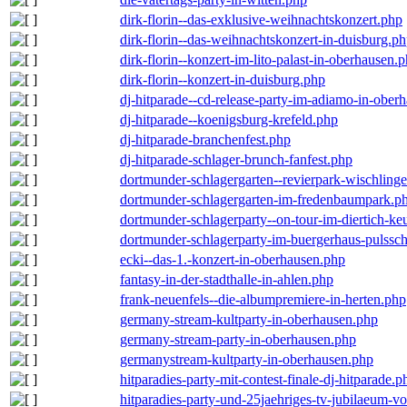
dirk-florin--das-exklusive-weihnachtskonzert.php
dirk-florin--das-weihnachtskonzert-in-duisburg.p
dirk-florin--konzert-im-lito-palast-in-oberhausen.
dirk-florin--konzert-in-duisburg.php
dj-hitparade--cd-release-party-im-adiamo-in-ober
dj-hitparade--koenigsburg-krefeld.php
dj-hitparade-branchenfest.php
dj-hitparade-schlager-brunch-fanfest.php
dortmunder-schlagergarten--revierpark-wischling
dortmunder-schlagergarten-im-fredenbaumpark.p
dortmunder-schlagerparty--on-tour-im-diertich-k
dortmunder-schlagerparty-im-buergerhaus-pulssc
ecki--das-1.-konzert-in-oberhausen.php
fantasy-in-der-stadthalle-in-ahlen.php
frank-neuenfels--die-albumpremiere-in-herten.php
germany-stream-kultparty-in-oberhausen.php
germany-stream-party-in-oberhausen.php
germanystream-kultparty-in-oberhausen.php
hitparadies-party-mit-contest-finale-dj-hitparade.p
hitparadies-party-und-25jaehriges-tv-jubilaeum