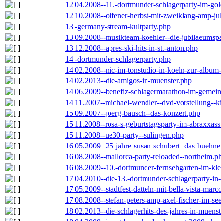
12.04.2008--11.-dortmunder-schlagerparty-im-gol
12.10.2008--olfener-herbst-mit-zweiklang-amp-jul
13.-germany-stream-kultparty.php
13.09.2008--musikteam-koehler--die-jubilaeumsp
13.12.2008--apres-ski-hits-in-st.-anton.php
14.-dortmunder-schlagerparty.php
14.02.2008--nic-im-tonstudio-in-koeln-zur-albu
14.02.2013--die-amigos-in-muenster.php
14.06.2009--benefiz-schlagermarathon-im-gemein
14.11.2007--michael-wendler--dvd-vorstellung--k
15.09.2007--joerg-bausch--das-konzert.php
15.11.2008--rosa-s-geburtstagsparty-im-abraxxass
15.11.2008--ue30-party--sulingen.php
16.05.2009--25-jahre-susan-schubert--das-buehn
16.08.2008--mallorca-party-reloaded--northeim.p
16.08.2009--10.-dortmunder-fernsehgarten-im-kle
17.04.2010--die-13.-dortmunder-schlagerparty-in-
17.05.2009--stadtfest-datteln-mit-bella-vista-marc
17.08.2008--stefan-peters-amp-axel-fischer-im-se
18.02.2013--die-schlagerhits-des-jahres-in-muenst