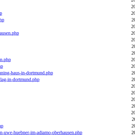
2
hp
2
php
2
2
hausen.php
2
2
2
2
en.php
2
hp
2
euning-haus-in-dortmund.php
2
hlag-in-dortmund.php
2
2
2
2
2
2
2
hp
2
-von-uwe-huebner-im-adiamo-oberhausen.php
2