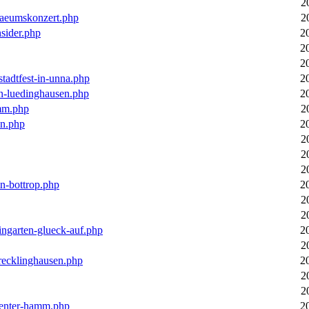
2
laeumskonzert.php
2
nsider.php
2
2
2
stadtfest-in-unna.php
2
in-luedinghausen.php
2
mm.php
2
en.php
2
2
2
2
in-bottrop.php
2
2
2
ingarten-glueck-auf.php
2
2
-recklinghausen.php
2
2
2
ecenter-hamm.php
2