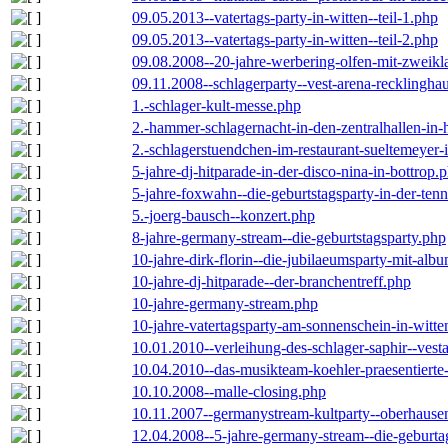
09.05.2013--vatertags-party-in-witten--teil-1.php
09.05.2013--vatertags-party-in-witten--teil-2.php
09.08.2008--20-jahre-werbering-olfen-mit-zweikl
09.11.2008--schlagerparty--vest-arena-recklingha
1.-schlager-kult-messe.php
2.-hammer-schlagernacht-in-den-zentralhallen-i
2.-schlagerstuendchen-im-restaurant-sueltemeyer-
5-jahre-dj-hitparade-in-der-disco-nina-in-bottrop.
5-jahre-foxwahn--die-geburtstagsparty-in-der-te
5.-joerg-bausch--konzert.php
8-jahre-germany-stream--die-geburtstagsparty.php
10-jahre-dirk-florin--die-jubilaeumsparty-mit-al
10-jahre-dj-hitparade--der-branchentreff.php
10-jahre-germany-stream.php
10-jahre-vatertagsparty-am-sonnenschein-in-witte
10.01.2010--verleihung-des-schlager-saphir--vest
10.04.2010--das-musikteam-koehler-praesentierte
10.10.2008--malle-closing.php
10.11.2007--germanystream-kultparty--oberhause
12.04.2008--5-jahre-germany-stream--die-geburta