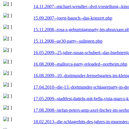
14.11.2007--michael-wendler--dvd-vorstellung--kin
15.09.2007--joerg-bausch--das-konzert.php
15.11.2008--rosa-s-geburtstagsparty-im-abraxxass.p
15.11.2008--ue30-party--sulingen.php
16.05.2009--25-jahre-susan-schubert--das-buehnenj
16.08.2008--mallorca-party-reloaded--northeim.php
16.08.2009--10.-dortmunder-fernsehgarten-im-klein
17.04.2010--die-13.-dortmunder-schlagerparty-in-der
17.05.2009--stadtfest-datteln-mit-bella-vista-marco-
17.08.2008--stefan-peters-amp-axel-fischer-im-seeho
18.02.2013--die-schlagerhits-des-jahres-in-muenster