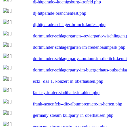
dj-hitparade--koenigsburg-krefeld.php
dj-hitparade-branchenfest.php
dj-hitparade-schlager-brunch-fanfest.php
dortmunder-schlagergarten--revierpark-wischlingen
dortmunder-schlagergarten-im-fredenbaumpark.php
dortmunder-schlagerparty--on-tour-im-diertich-keu
dortmunder-schlagerparty-im-buergerhaus-pulsschla
ecki--das-1.-konzert-in-oberhausen.php
fantasy-in-der-stadthalle-in-ahlen.php
frank-neuenfels--die-albumpremiere-in-herten.php
germany-stream-kultparty-in-oberhausen.php
germany-stream-party-in-oberhausen.php