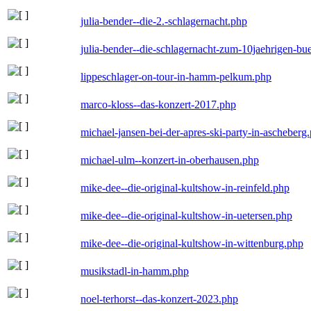
julia-bender--die-2.-schlagernacht.php
julia-bender--die-schlagernacht-zum-10jaehrigen-b
lippeschlager-on-tour-in-hamm-pelkum.php
marco-kloss--das-konzert-2017.php
michael-jansen-bei-der-apres-ski-party-in-ascheberg
michael-ulm--konzert-in-oberhausen.php
mike-dee--die-original-kultshow-in-reinfeld.php
mike-dee--die-original-kultshow-in-uetersen.php
mike-dee--die-original-kultshow-in-wittenburg.php
musikstadl-in-hamm.php
noel-terhorst--das-konzert-2023.php