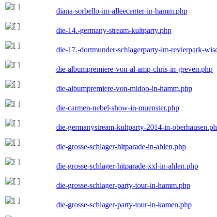
diana-sorbello-im-alleecenter-in-hamm.php
die-14.-germany-stream-kultparty.php
die-17.-dortmunder-schlagerparty-im-revierpark-wis
die-albumpremiere-von-al-amp-chris-in-greven.php
die-albumpremiere-von-midoo-in-hamm.php
die-carmen-nebel-show-in-muenster.php
die-germanystream-kultparty-2014-in-oberhausen.p
die-grosse-schlager-hitparade-in-ahlen.php
die-grosse-schlager-hitparade-xxl-in-ahlen.php
die-grosse-schlager-party-tour-in-hamm.php
die-grosse-schlager-party-tour-in-kamen.php