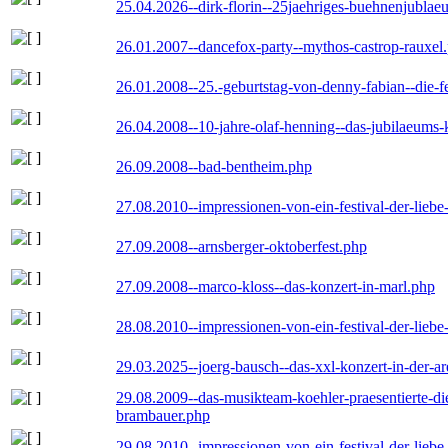
25.04.2026--dirk-florin--25jaehriges-buehnenjublaeu
26.01.2007--dancefox-party--mythos-castrop-rauxel
26.01.2008--25.-geburtstag-von-denny-fabian--die-fei
26.04.2008--10-jahre-olaf-henning--das-jubilaeums-
26.09.2008--bad-bentheim.php
27.08.2010--impressionen-von-ein-festival-der-lieb
27.09.2008--arnsberger-oktoberfest.php
27.09.2008--marco-kloss--das-konzert-in-marl.php
28.08.2010--impressionen-von-ein-festival-der-lieb
29.03.2025--joerg-bausch--das-xxl-konzert-in-der-a
29.08.2009--das-musikteam-koehler-praesentierte-di
brambauer.php
29.08.2010--impressionen-von-ein-festival-der-lieb