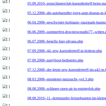
05.09.2010--popschlagerclub-kuenstlertreff-beim-sta
05.12.2008--die-autohaendler-joerg-amp-dragan-in-
06.04.2008--geschwister-hofmann--maxipark-hamm
06.06.2009--sommerfest-downtownradio77--witten.
06.07.2008--benefiz-fuer-silvana.php
07.09.2008--44.-nrw-kuenstlertreff-in-bottrop.php
07.09.2008--partyboot-beilngries.php
07.12.2008--der-letzte-nrw-kuenstlertreff-im-a42-in-
08.03.2008--mendener-tanznacht--vol.3.php
08.08.2008--schlager-open-air-in-ennigerloh.php
08.08.2010--11.-dortmunder-fernsehgarten-im-klein