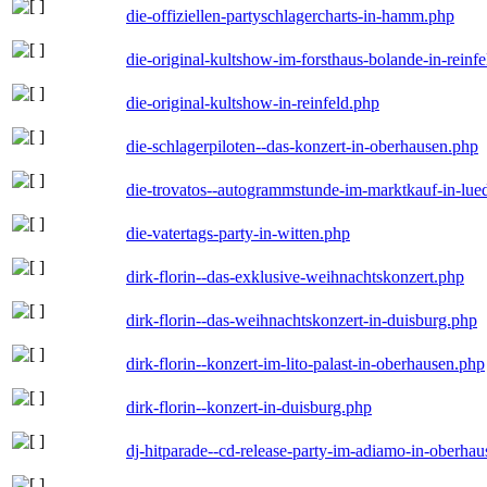
die-offiziellen-partyschlagercharts-in-hamm.php
die-original-kultshow-im-forsthaus-bolande-in-reinf
die-original-kultshow-in-reinfeld.php
die-schlagerpiloten--das-konzert-in-oberhausen.php
die-trovatos--autogrammstunde-im-marktkauf-in-lu
die-vatertags-party-in-witten.php
dirk-florin--das-exklusive-weihnachtskonzert.php
dirk-florin--das-weihnachtskonzert-in-duisburg.php
dirk-florin--konzert-im-lito-palast-in-oberhausen.php
dirk-florin--konzert-in-duisburg.php
dj-hitparade--cd-release-party-im-adiamo-in-oberha