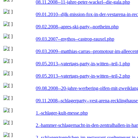
08.11.2008--11-jahre-peter-wackel--die-gala.php
09.01.2010--djlk-mission-fox-in-der-vestarena-in-re
09.02.2008--apres-ski-party--northeim.php
09.03.2007--mythos--castrop-rauxel.php
09.03.2009--matthias-carras--promotour-im-alleece
09.05.2013--vatertags-party-in-witten--teil-1.php
09.05.2013--vatertags-party-in-witten--teil-2.php
09.08.2008--20-jahre-werbering-olfen-mit-zweiklan
09.11.2008--schlagerparty--vest-arena-recklinghaus
1.-schlager-kult-messe.php
2.-hammer-schlagernacht-in-den-zentralhallen-in-h
2.-schlagerstuendchen-im-restaurant-sueltemeyer-in