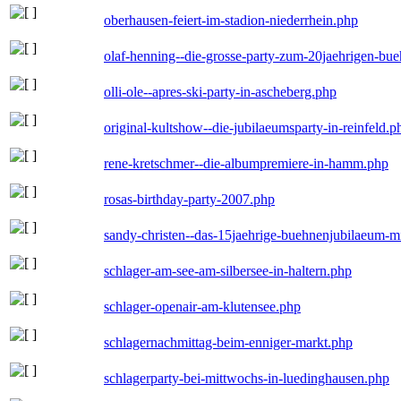
oberhausen-feiert-im-stadion-niederrhein.php
olaf-henning--die-grosse-party-zum-20jaehrigen-bu
olli-ole--apres-ski-party-in-ascheberg.php
original-kultshow--die-jubilaeumsparty-in-reinfeld.p
rene-kretschmer--die-albumpremiere-in-hamm.php
rosas-birthday-party-2007.php
sandy-christen--das-15jaehrige-buehnenjubilaeum-m
schlager-am-see-am-silbersee-in-haltern.php
schlager-openair-am-klutensee.php
schlagernachmittag-beim-enniger-markt.php
schlagerparty-bei-mittwochs-in-luedinghausen.php