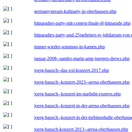
germanystream-kultparty-in-oberhausen.php
hitparadies-party-mit-contest-finale-dj-hitparade.php
hitparadies-party-und-25jaehriges-tv-jubilaeum-vo
immer-wieder-sonntags-in-kamen.php
januar-2008--sandro-marin-amp-juergen-drews.php
joerg-bausch--das-xxl-konzert-2017.php
joerg-bausch--konzert-2023--arena-oberhausen.php
joerg-bausch--konzert-im-starlight-express.php
joerg-bausch--konzert-in-der-arena-oberhausen.php
joerg-bausch--konzert-in-der-turbinenhalle-oberhau
joerg-bausch-konzert-2013--arena-oberhausen.php