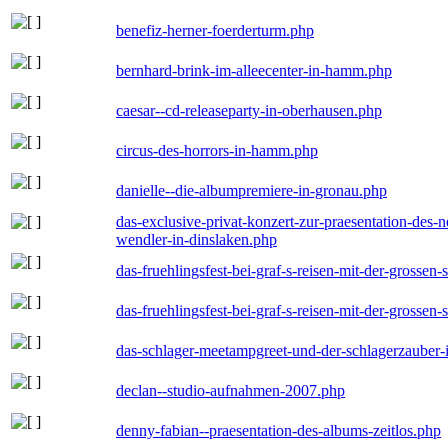
benefiz-herner-foerderturm.php
bernhard-brink-im-alleecenter-in-hamm.php
caesar--cd-releaseparty-in-oberhausen.php
circus-des-horrors-in-hamm.php
danielle--die-albumpremiere-in-gronau.php
das-exclusive-privat-konzert-zur-praesentation-des
wendler-in-dinslaken.php
das-fruehlingsfest-bei-graf-s-reisen-mit-der-grossen-
das-fruehlingsfest-bei-graf-s-reisen-mit-der-grossen-
das-schlager-meetampgreet-und-der-schlagerzauber-
declan--studio-aufnahmen-2007.php
denny-fabian--praesentation-des-albums-zeitlos.php