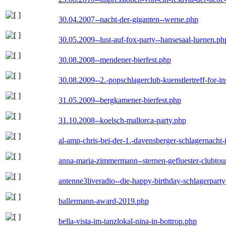
30.04.2007--nacht-der-giganten--werne.php
30.05.2009--lust-auf-fox-party--hansesaal-luenen.ph
30.08.2008--mendener-bierfest.php
30.08.2009--2.-popschlagerclub-kuenstlertreff-for-i
31.05.2009--bergkamener-bierfest.php
31.10.2008--koelsch-mallorca-party.php
al-amp-chris-bei-der-1.-davensberger-schlagernacht
anna-maria-zimmermann--sternen-gefluester-clubtou
antenne3liveradio--die-happy-birthday-schlagerpart
ballermann-award-2019.php
bella-vista-im-tanzlokal-nina-in-bottrop.php