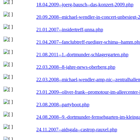
18.04.2009--joerg-bausch--das-konzert-2009.php
20.09.2008--michael-wendler-in-concert-unbesiegt-
21.01.2007--insidertreff-unna.php
21.04.2007--fanclubtreff-ruediger-schima--hamm.ph
21.08.2011--1.-dortmunder-schlagergarten.php
22.03.2008--8-jahre-news-oberberg.php
22.03.2008--michael-wendler-amp-nic--zentralhall
23.01.2009--oliver-frank--promotour-im-alleecente
23.08.2008--partyboot.php
24.08.2008--9.-dortmunder-fernsehgarten-im-kleinga
24.11.2007--aidsgala--castrop-rauxel.php