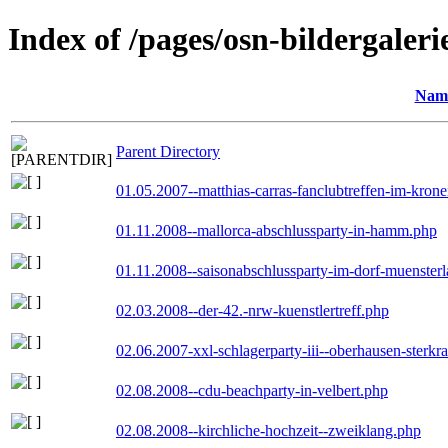
Index of /pages/osn-bildergaleri
Nam
Parent Directory
01.05.2007--matthias-carras-fanclubtreffen-im-kron
01.11.2008--mallorca-abschlussparty-in-hamm.php
01.11.2008--saisonabschlussparty-im-dorf-muenster
02.03.2008--der-42.-nrw-kuenstlertreff.php
02.06.2007-xxl-schlagerparty-iii--oberhausen-sterkr
02.08.2008--cdu-beachparty-in-velbert.php
02.08.2008--kirchliche-hochzeit--zweiklang.php