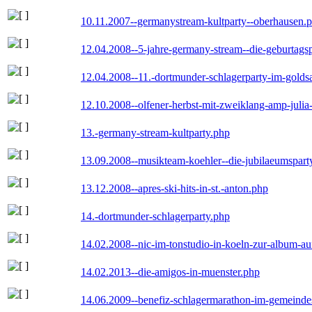
10.11.2007--germanystream-kultparty--oberhausen.
12.04.2008--5-jahre-germany-stream--die-geburtags
12.04.2008--11.-dortmunder-schlagerparty-im-goldsa
12.10.2008--olfener-herbst-mit-zweiklang-amp-julia
13.-germany-stream-kultparty.php
13.09.2008--musikteam-koehler--die-jubilaeumspart
13.12.2008--apres-ski-hits-in-st.-anton.php
14.-dortmunder-schlagerparty.php
14.02.2008--nic-im-tonstudio-in-koeln-zur-album-a
14.02.2013--die-amigos-in-muenster.php
14.06.2009--benefiz-schlagermarathon-im-gemeindes