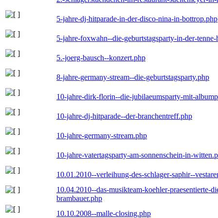
5-jahre-dj-hitparade-in-der-disco-nina-in-bottrop.php
5-jahre-foxwahn--die-geburtstagsparty-in-der-tenn
5.-joerg-bausch--konzert.php
8-jahre-germany-stream--die-geburtstagsparty.php
10-jahre-dirk-florin--die-jubilaeumsparty-mit-album
10-jahre-dj-hitparade--der-branchentreff.php
10-jahre-germany-stream.php
10-jahre-vatertagsparty-am-sonnenschein-in-witten.
10.01.2010--verleihung-des-schlager-saphir--vestar
10.04.2010--das-musikteam-koehler-praesentierte-di
brambauer.php
10.10.2008--malle-closing.php