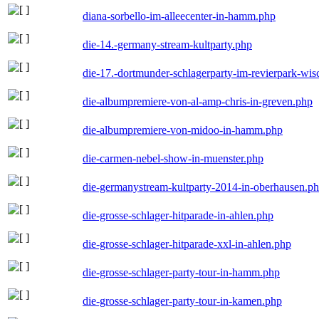
diana-sorbello-im-alleecenter-in-hamm.php
die-14.-germany-stream-kultparty.php
die-17.-dortmunder-schlagerparty-im-revierpark-wis
die-albumpremiere-von-al-amp-chris-in-greven.php
die-albumpremiere-von-midoo-in-hamm.php
die-carmen-nebel-show-in-muenster.php
die-germanystream-kultparty-2014-in-oberhausen.p
die-grosse-schlager-hitparade-in-ahlen.php
die-grosse-schlager-hitparade-xxl-in-ahlen.php
die-grosse-schlager-party-tour-in-hamm.php
die-grosse-schlager-party-tour-in-kamen.php