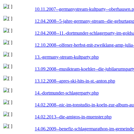
10.11.2007--germanystream-kultparty--oberhausen.
12.04.2008--5-jahre-germany-stream--die-geburtags
12.04.2008--11.-dortmunder-schlagerparty-im-goldsa
12.10.2008--olfener-herbst-mit-zweiklang-amp-julia
13.-germany-stream-kultparty.php
13.09.2008--musikteam-koehler--die-jubilaeumspart
13.12.2008--apres-ski-hits-in-st.-anton.php
14.-dortmunder-schlagerparty.php
14.02.2008--nic-im-tonstudio-in-koeln-zur-album-a
14.02.2013--die-amigos-in-muenster.php
14.06.2009--benefiz-schlagermarathon-im-gemeindes