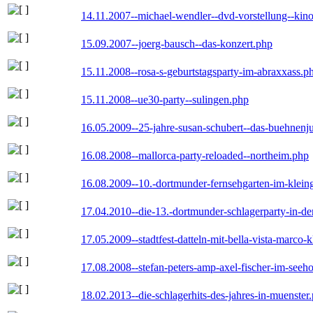
14.11.2007--michael-wendler--dvd-vorstellung--kin
15.09.2007--joerg-bausch--das-konzert.php
15.11.2008--rosa-s-geburtstagsparty-im-abraxxass.p
15.11.2008--ue30-party--sulingen.php
16.05.2009--25-jahre-susan-schubert--das-buehnenj
16.08.2008--mallorca-party-reloaded--northeim.php
16.08.2009--10.-dortmunder-fernsehgarten-im-klein
17.04.2010--die-13.-dortmunder-schlagerparty-in-der
17.05.2009--stadtfest-datteln-mit-bella-vista-marco-
17.08.2008--stefan-peters-amp-axel-fischer-im-seeho
18.02.2013--die-schlagerhits-des-jahres-in-muenster