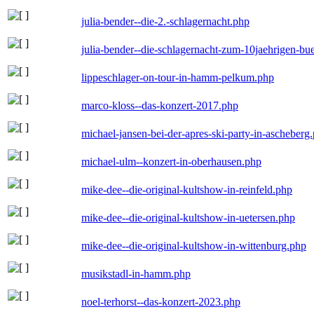
julia-bender--die-2.-schlagernacht.php
julia-bender--die-schlagernacht-zum-10jaehrigen-b
lippeschlager-on-tour-in-hamm-pelkum.php
marco-kloss--das-konzert-2017.php
michael-jansen-bei-der-apres-ski-party-in-ascheberg
michael-ulm--konzert-in-oberhausen.php
mike-dee--die-original-kultshow-in-reinfeld.php
mike-dee--die-original-kultshow-in-uetersen.php
mike-dee--die-original-kultshow-in-wittenburg.php
musikstadl-in-hamm.php
noel-terhorst--das-konzert-2023.php