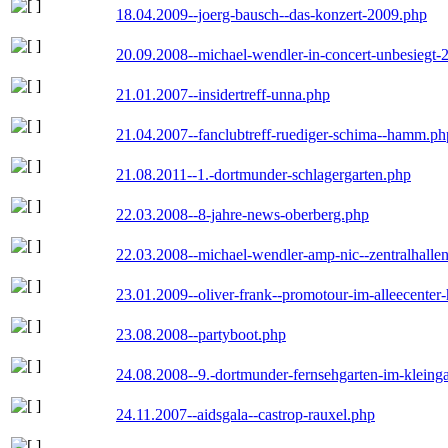
18.04.2009--joerg-bausch--das-konzert-2009.php
20.09.2008--michael-wendler-in-concert-unbesiegt-
21.01.2007--insidertreff-unna.php
21.04.2007--fanclubtreff-ruediger-schima--hamm.ph
21.08.2011--1.-dortmunder-schlagergarten.php
22.03.2008--8-jahre-news-oberberg.php
22.03.2008--michael-wendler-amp-nic--zentralhall
23.01.2009--oliver-frank--promotour-im-alleecente
23.08.2008--partyboot.php
24.08.2008--9.-dortmunder-fernsehgarten-im-kleinga
24.11.2007--aidsgala--castrop-rauxel.php