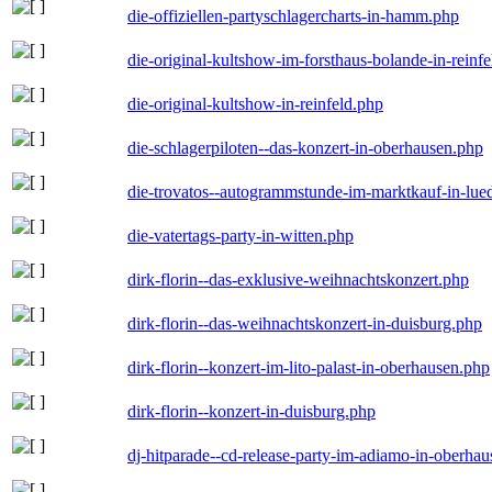
die-offiziellen-partyschlagercharts-in-hamm.php
die-original-kultshow-im-forsthaus-bolande-in-reinf
die-original-kultshow-in-reinfeld.php
die-schlagerpiloten--das-konzert-in-oberhausen.php
die-trovatos--autogrammstunde-im-marktkauf-in-lu
die-vatertags-party-in-witten.php
dirk-florin--das-exklusive-weihnachtskonzert.php
dirk-florin--das-weihnachtskonzert-in-duisburg.php
dirk-florin--konzert-im-lito-palast-in-oberhausen.php
dirk-florin--konzert-in-duisburg.php
dj-hitparade--cd-release-party-im-adiamo-in-oberha