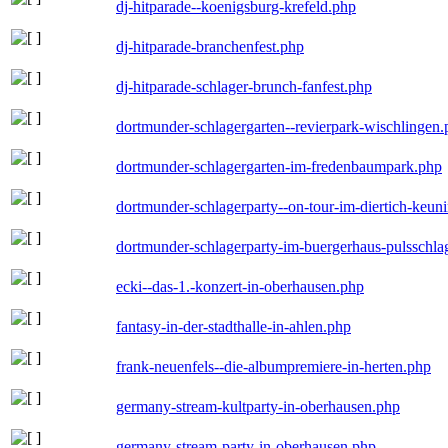
dj-hitparade--koenigsburg-krefeld.php
dj-hitparade-branchenfest.php
dj-hitparade-schlager-brunch-fanfest.php
dortmunder-schlagergarten--revierpark-wischlingen
dortmunder-schlagergarten-im-fredenbaumpark.php
dortmunder-schlagerparty--on-tour-im-diertich-keu
dortmunder-schlagerparty-im-buergerhaus-pulsschla
ecki--das-1.-konzert-in-oberhausen.php
fantasy-in-der-stadthalle-in-ahlen.php
frank-neuenfels--die-albumpremiere-in-herten.php
germany-stream-kultparty-in-oberhausen.php
germany-stream-party-in-oberhausen.php