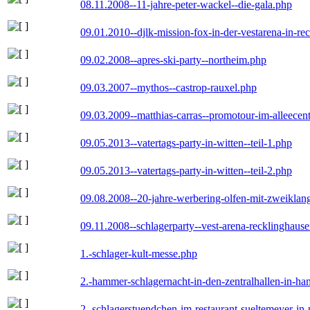
08.11.2008--11-jahre-peter-wackel--die-gala.php
09.01.2010--djlk-mission-fox-in-der-vestarena-in-re
09.02.2008--apres-ski-party--northeim.php
09.03.2007--mythos--castrop-rauxel.php
09.03.2009--matthias-carras--promotour-im-alleece
09.05.2013--vatertags-party-in-witten--teil-1.php
09.05.2013--vatertags-party-in-witten--teil-2.php
09.08.2008--20-jahre-werbering-olfen-mit-zweiklan
09.11.2008--schlagerparty--vest-arena-recklinghaus
1.-schlager-kult-messe.php
2.-hammer-schlagernacht-in-den-zentralhallen-in-h
2.-schlagerstuendchen-im-restaurant-sueltemeyer-in