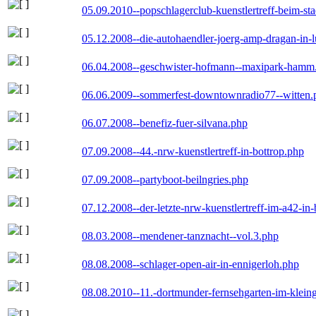
05.09.2010--popschlagerclub-kuenstlertreff-beim-sta
05.12.2008--die-autohaendler-joerg-amp-dragan-in-
06.04.2008--geschwister-hofmann--maxipark-hamm
06.06.2009--sommerfest-downtownradio77--witten.
06.07.2008--benefiz-fuer-silvana.php
07.09.2008--44.-nrw-kuenstlertreff-in-bottrop.php
07.09.2008--partyboot-beilngries.php
07.12.2008--der-letzte-nrw-kuenstlertreff-im-a42-in-
08.03.2008--mendener-tanznacht--vol.3.php
08.08.2008--schlager-open-air-in-ennigerloh.php
08.08.2010--11.-dortmunder-fernsehgarten-im-klein