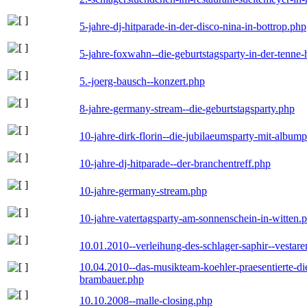
5-jahre-dj-hitparade-in-der-disco-nina-in-bottrop.php
5-jahre-foxwahn--die-geburtstagsparty-in-der-tenn
5.-joerg-bausch--konzert.php
8-jahre-germany-stream--die-geburtstagsparty.php
10-jahre-dirk-florin--die-jubilaeumsparty-mit-album
10-jahre-dj-hitparade--der-branchentreff.php
10-jahre-germany-stream.php
10-jahre-vatertagsparty-am-sonnenschein-in-witten.
10.01.2010--verleihung-des-schlager-saphir--vestar
10.04.2010--das-musikteam-koehler-praesentierte-di
brambauer.php
10.10.2008--malle-closing.php