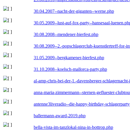
30.04.2007--nacht-der-giganten--werne.php
30.05.2009--lust-auf-fox-party--hansesaal-luenen.ph
30.08.2008--mendener-bierfest.php
30.08.2009--2.-popschlagerclub-kuenstlertreff-for-i
31.05.2009--bergkamener-bierfest.php
31.10.2008--koelsch-mallorca-party.php
al-amp-chris-bei-der-1.-davensberger-schlagernacht
anna-maria-zimmermann--sternen-gefluester-clubtou
antenne3liveradio--die-happy-birthday-schlagerpart
ballermann-award-2019.php
bella-vista-im-tanzlokal-nina-in-bottrop.php