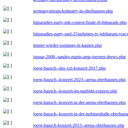
germanystream-kultparty-in-oberhausen.php
hitparadies-party-mit-contest-finale-dj-hitparade.php
hitparadies-party-und-25jaehriges-tv-jubilaeum-vo
immer-wieder-sonntags-in-kamen.php
januar-2008--sandro-marin-amp-juergen-drews.php
joerg-bausch--das-xxl-konzert-2017.php
joerg-bausch--konzert-2023--arena-oberhausen.php
joerg-bausch--konzert-im-starlight-express.php
joerg-bausch--konzert-in-der-arena-oberhausen.php
joerg-bausch--konzert-in-der-turbinenhalle-oberhau
joerg-bausch-konzert-2013--arena-oberhausen.php