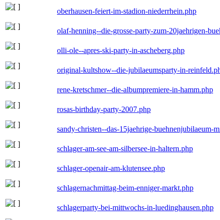
oberhausen-feiert-im-stadion-niederrhein.php
olaf-henning--die-grosse-party-zum-20jaehrigen-bu
olli-ole--apres-ski-party-in-ascheberg.php
original-kultshow--die-jubilaeumsparty-in-reinfeld.p
rene-kretschmer--die-albumpremiere-in-hamm.php
rosas-birthday-party-2007.php
sandy-christen--das-15jaehrige-buehnenjubilaeum-m
schlager-am-see-am-silbersee-in-haltern.php
schlager-openair-am-klutensee.php
schlagernachmittag-beim-enniger-markt.php
schlagerparty-bei-mittwochs-in-luedinghausen.php