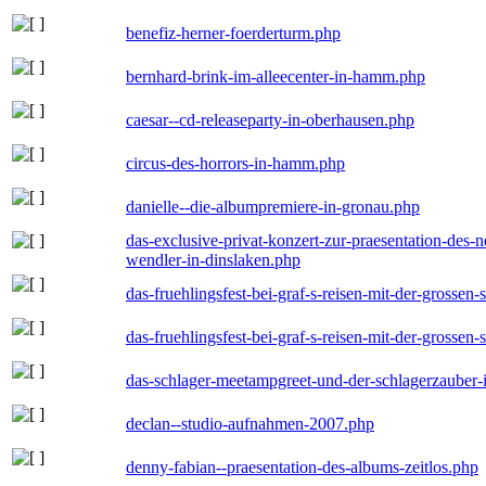
benefiz-herner-foerderturm.php
bernhard-brink-im-alleecenter-in-hamm.php
caesar--cd-releaseparty-in-oberhausen.php
circus-des-horrors-in-hamm.php
danielle--die-albumpremiere-in-gronau.php
das-exclusive-privat-konzert-zur-praesentation-des
wendler-in-dinslaken.php
das-fruehlingsfest-bei-graf-s-reisen-mit-der-grossen-
das-fruehlingsfest-bei-graf-s-reisen-mit-der-grossen-
das-schlager-meetampgreet-und-der-schlagerzauber-
declan--studio-aufnahmen-2007.php
denny-fabian--praesentation-des-albums-zeitlos.php