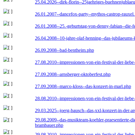
25.04.2026--dirk-florin--25jaehriges-buehnenjublaeu
26.01.2007--dancefox-party--mythos-castrop-rauxel
26.01.2008--25.-geburtstag-von-denny-fabian--die-fei
26.04.2008--10-jahre-olaf-henning--das-jubilaeums-
26.09.2008--bad-bentheim.php
27.08.2010--impressionen-von-ein-festival-der-lieb
27.09.2008--arnsberger-oktoberfest.php
27.09.2008--marco-kloss--das-konzert-in-marl.php
28.08.2010--impressionen-von-ein-festival-der-lieb
29.03.2025--joerg-bausch--das-xxl-konzert-in-der-a
29.08.2009--das-musikteam-koehler-praesentierte-di
brambauer.php
29.08.2010--impressionen-von-ein-festival-der-lieb