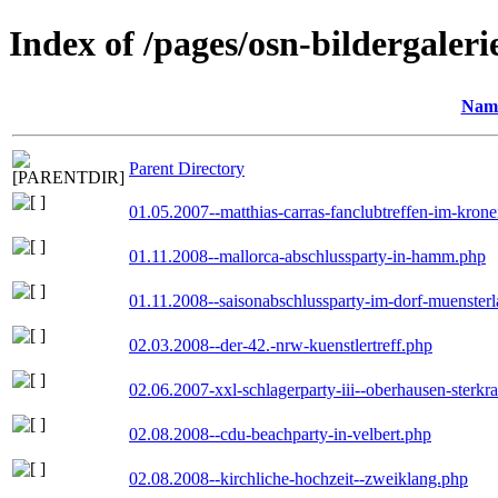
Index of /pages/osn-bildergaleri
Nam
Parent Directory
01.05.2007--matthias-carras-fanclubtreffen-im-kron
01.11.2008--mallorca-abschlussparty-in-hamm.php
01.11.2008--saisonabschlussparty-im-dorf-muenster
02.03.2008--der-42.-nrw-kuenstlertreff.php
02.06.2007-xxl-schlagerparty-iii--oberhausen-sterkr
02.08.2008--cdu-beachparty-in-velbert.php
02.08.2008--kirchliche-hochzeit--zweiklang.php