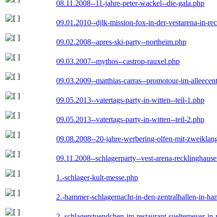
08.11.2008--11-jahre-peter-wackel--die-gala.php
09.01.2010--djlk-mission-fox-in-der-vestarena-in-re
09.02.2008--apres-ski-party--northeim.php
09.03.2007--mythos--castrop-rauxel.php
09.03.2009--matthias-carras--promotour-im-alleece
09.05.2013--vatertags-party-in-witten--teil-1.php
09.05.2013--vatertags-party-in-witten--teil-2.php
09.08.2008--20-jahre-werbering-olfen-mit-zweiklan
09.11.2008--schlagerparty--vest-arena-recklinghaus
1.-schlager-kult-messe.php
2.-hammer-schlagernacht-in-den-zentralhallen-in-h
2.-schlagerstuendchen-im-restaurant-sueltemeyer-in