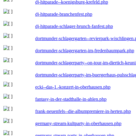
dj-hitparade--koenigsburg-krefeld.php
dj-hitparade-branchenfest.php
dj-hitparade-schlager-brunch-fanfest.php
dortmunder-schlagergarten--revierpark-wischlingen
dortmunder-schlagergarten-im-fredenbaumpark.php
dortmunder-schlagerparty--on-tour-im-diertich-keu
dortmunder-schlagerparty-im-buergerhaus-pulsschla
ecki--das-1.-konzert-in-oberhausen.php
fantasy-in-der-stadthalle-in-ahlen.php
frank-neuenfels--die-albumpremiere-in-herten.php
germany-stream-kultparty-in-oberhausen.php
germany-stream-party-in-oberhausen.php