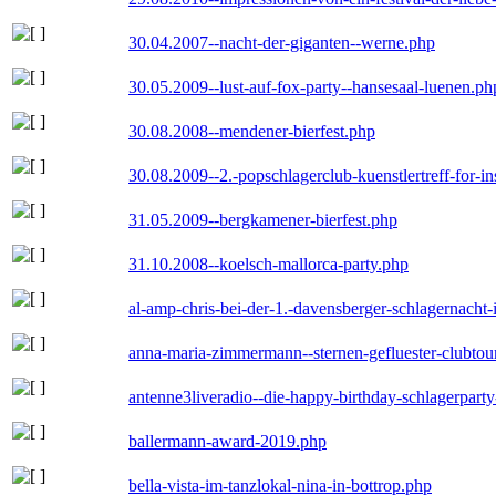
30.04.2007--nacht-der-giganten--werne.php
30.05.2009--lust-auf-fox-party--hansesaal-luenen.ph
30.08.2008--mendener-bierfest.php
30.08.2009--2.-popschlagerclub-kuenstlertreff-for-i
31.05.2009--bergkamener-bierfest.php
31.10.2008--koelsch-mallorca-party.php
al-amp-chris-bei-der-1.-davensberger-schlagernacht
anna-maria-zimmermann--sternen-gefluester-clubtou
antenne3liveradio--die-happy-birthday-schlagerpart
ballermann-award-2019.php
bella-vista-im-tanzlokal-nina-in-bottrop.php