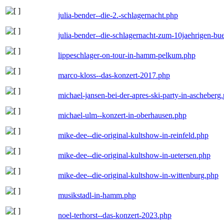
julia-bender--die-2.-schlagernacht.php
julia-bender--die-schlagernacht-zum-10jaehrigen-b
lippeschlager-on-tour-in-hamm-pelkum.php
marco-kloss--das-konzert-2017.php
michael-jansen-bei-der-apres-ski-party-in-ascheberg
michael-ulm--konzert-in-oberhausen.php
mike-dee--die-original-kultshow-in-reinfeld.php
mike-dee--die-original-kultshow-in-uetersen.php
mike-dee--die-original-kultshow-in-wittenburg.php
musikstadl-in-hamm.php
noel-terhorst--das-konzert-2023.php