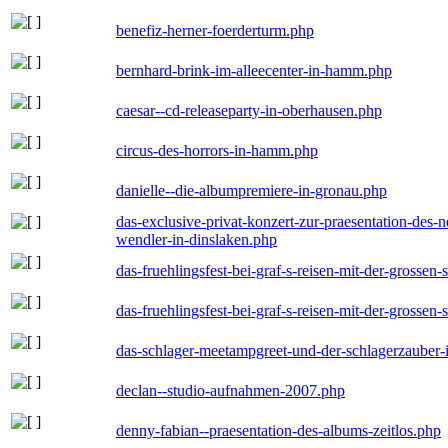
benefiz-herner-foerderturm.php
bernhard-brink-im-alleecenter-in-hamm.php
caesar--cd-releaseparty-in-oberhausen.php
circus-des-horrors-in-hamm.php
danielle--die-albumpremiere-in-gronau.php
das-exclusive-privat-konzert-zur-praesentation-des
wendler-in-dinslaken.php
das-fruehlingsfest-bei-graf-s-reisen-mit-der-grossen-
das-fruehlingsfest-bei-graf-s-reisen-mit-der-grossen-
das-schlager-meetampgreet-und-der-schlagerzauber-
declan--studio-aufnahmen-2007.php
denny-fabian--praesentation-des-albums-zeitlos.php