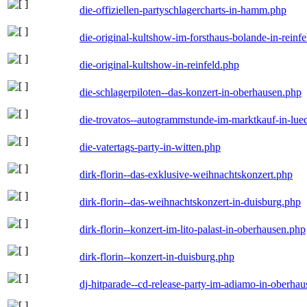
die-offiziellen-partyschlagercharts-in-hamm.php
die-original-kultshow-im-forsthaus-bolande-in-reinf
die-original-kultshow-in-reinfeld.php
die-schlagerpiloten--das-konzert-in-oberhausen.php
die-trovatos--autogrammstunde-im-marktkauf-in-lu
die-vatertags-party-in-witten.php
dirk-florin--das-exklusive-weihnachtskonzert.php
dirk-florin--das-weihnachtskonzert-in-duisburg.php
dirk-florin--konzert-im-lito-palast-in-oberhausen.php
dirk-florin--konzert-in-duisburg.php
dj-hitparade--cd-release-party-im-adiamo-in-oberha