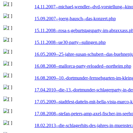
14.11.2007--michael-wendler--dvd-vorstellung--kin
15.09.2007--joerg-bausch--das-konzert.php
15.11.2008--rosa-s-geburtstagsparty-im-abraxxass.p
15.11.2008--ue30-party--sulingen.php
16.05.2009--25-jahre-susan-schubert--das-buehnenj
16.08.2008--mallorca-party-reloaded--northeim.php
16.08.2009--10.-dortmunder-fernsehgarten-im-klein
17.04.2010--die-13.-dortmunder-schlagerparty-in-der
17.05.2009--stadtfest-datteln-mit-bella-vista-marco-
17.08.2008--stefan-peters-amp-axel-fischer-im-seeho
18.02.2013--die-schlagerhits-des-jahres-in-muenster