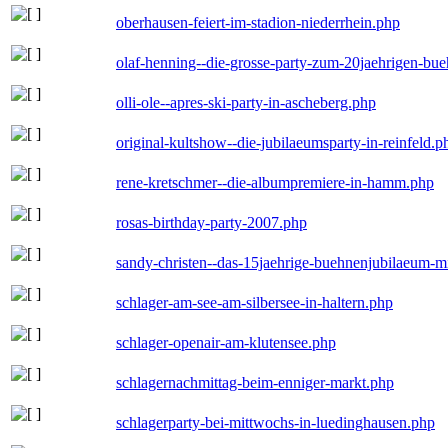
oberhausen-feiert-im-stadion-niederrhein.php
olaf-henning--die-grosse-party-zum-20jaehrigen-bu
olli-ole--apres-ski-party-in-ascheberg.php
original-kultshow--die-jubilaeumsparty-in-reinfeld.p
rene-kretschmer--die-albumpremiere-in-hamm.php
rosas-birthday-party-2007.php
sandy-christen--das-15jaehrige-buehnenjubilaeum-m
schlager-am-see-am-silbersee-in-haltern.php
schlager-openair-am-klutensee.php
schlagernachmittag-beim-enniger-markt.php
schlagerparty-bei-mittwochs-in-luedinghausen.php