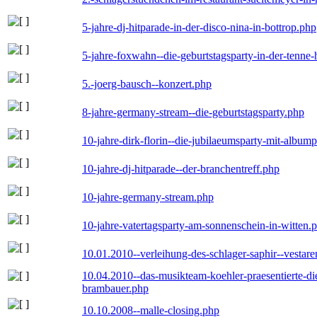
5-jahre-dj-hitparade-in-der-disco-nina-in-bottrop.php
5-jahre-foxwahn--die-geburtstagsparty-in-der-tenn
5.-joerg-bausch--konzert.php
8-jahre-germany-stream--die-geburtstagsparty.php
10-jahre-dirk-florin--die-jubilaeumsparty-mit-album
10-jahre-dj-hitparade--der-branchentreff.php
10-jahre-germany-stream.php
10-jahre-vatertagsparty-am-sonnenschein-in-witten.
10.01.2010--verleihung-des-schlager-saphir--vestar
10.04.2010--das-musikteam-koehler-praesentierte-di
brambauer.php
10.10.2008--malle-closing.php