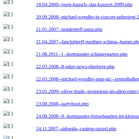
18.04.2009--joerg-bausch--das-konzert-2009.php
20.09.2008--michael-wendler-in-concert-unbesiegt-
21.01.2007--insidertreff-unna.php
21.04.2007--fanclubtreff-ruediger-schima--hamm.ph
21.08.2011--1.-dortmunder-schlagergarten.php
22.03.2008--8-jahre-news-oberberg.php
22.03.2008--michael-wendler-amp-nic--zentralhall
23.01.2009--oliver-frank--promotour-im-alleecente
23.08.2008--partyboot.php
24.08.2008--9.-dortmunder-fernsehgarten-im-kleinga
24.11.2007--aidsgala--castrop-rauxel.php