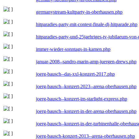
germanystream-kultparty-in-oberhausen.php
hitparadies-party-mit-contest-finale-dj-hitparade.php
hitparadies-party-und-25jaehriges-tv-jubilaeum-vo
immer-wieder-sonntags-in-kamen.php
januar-2008--sandro-marin-amp-juergen-drews.php
joerg-bausch--das-xxl-konzert-2017.php
joerg-bausch--konzert-2023--arena-oberhausen.php
joerg-bausch--konzert-im-starlight-express.php
joerg-bausch--konzert-in-der-arena-oberhausen.php
joerg-bausch--konzert-in-der-turbinenhalle-oberhau
joerg-bausch-konzert-2013--arena-oberhausen.php