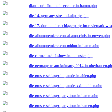
diana-sorbello-im-alleecenter-in-hamm.php
die-14.-germany-stream-kultparty.php
die-17.-dortmunder-schlagerparty-im-revierpark-wis
die-albumpremiere-von-al-amp-chris-in-greven.php
die-albumpremiere-von-midoo-in-hamm.php
die-carmen-nebel-show-in-muenster.php
die-germanystream-kultparty-2014-in-oberhausen.p
die-grosse-schlager-hitparade-in-ahlen.php
die-grosse-schlager-hitparade-xxl-in-ahlen.php
die-grosse-schlager-party-tour-in-hamm.php
die-grosse-schlager-party-tour-in-kamen.php