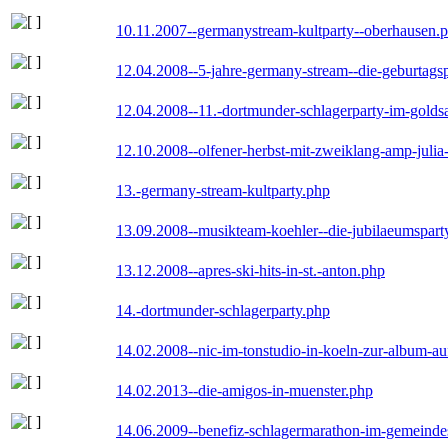
10.11.2007--germanystream-kultparty--oberhausen.
12.04.2008--5-jahre-germany-stream--die-geburtags
12.04.2008--11.-dortmunder-schlagerparty-im-goldsa
12.10.2008--olfener-herbst-mit-zweiklang-amp-julia
13.-germany-stream-kultparty.php
13.09.2008--musikteam-koehler--die-jubilaeumspart
13.12.2008--apres-ski-hits-in-st.-anton.php
14.-dortmunder-schlagerparty.php
14.02.2008--nic-im-tonstudio-in-koeln-zur-album-a
14.02.2013--die-amigos-in-muenster.php
14.06.2009--benefiz-schlagermarathon-im-gemeindes