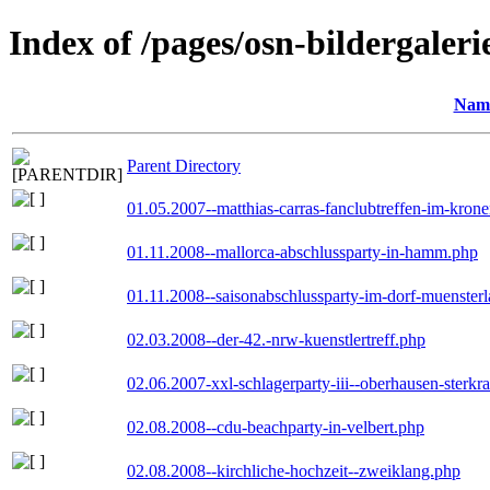
Index of /pages/osn-bildergaleri
Nam
Parent Directory
01.05.2007--matthias-carras-fanclubtreffen-im-kron
01.11.2008--mallorca-abschlussparty-in-hamm.php
01.11.2008--saisonabschlussparty-im-dorf-muenster
02.03.2008--der-42.-nrw-kuenstlertreff.php
02.06.2007-xxl-schlagerparty-iii--oberhausen-sterkr
02.08.2008--cdu-beachparty-in-velbert.php
02.08.2008--kirchliche-hochzeit--zweiklang.php