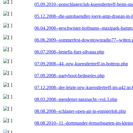
05.09.2010--popschlagerclub-kuenstlertreff-beim-sta
05.12.2008--die-autohaendler-joerg-amp-dragan-in-
06.04.2008--geschwister-hofmann--maxipark-hamm
06.06.2009--sommerfest-downtownradio77--witten.
06.07.2008--benefiz-fuer-silvana.php
07.09.2008--44.-nrw-kuenstlertreff-in-bottrop.php
07.09.2008--partyboot-beilngries.php
07.12.2008--der-letzte-nrw-kuenstlertreff-im-a42-in-
08.03.2008--mendener-tanznacht--vol.3.php
08.08.2008--schlager-open-air-in-ennigerloh.php
08.08.2010--11.-dortmunder-fernsehgarten-im-klein