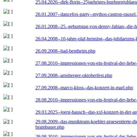
25.04.2026--dirk-florin--25jaehriges-buehnenjublaeu
26.01.2007--dancefox-party--mythos-castrop-rauxel
26.01.2008--25.-geburtstag-von-denny-fabian--die-fei
26.04.2008--10-jahre-olaf-henning--das-jubilaeums-
26.09.2008--bad-bentheim.php
27.08.2010--impressionen-von-ein-festival-der-lieb
27.09.2008--arnsberger-oktoberfest.php
27.09.2008--marco-kloss--das-konzert-in-marl.php
28.08.2010--impressionen-von-ein-festival-der-lieb
29.03.2025--joerg-bausch--das-xxl-konzert-in-der-a
29.08.2009--das-musikteam-koehler-praesentierte-di
brambauer.php
29.08.2010--impressionen-von-ein-festival-der-lieb