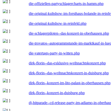
die-offiziellen-partyschlagercharts-in-hamm.php
die-original-kultshow-im-forsthaus-bolande-in-reinf
die-original-kultshow-in-reinfeld.php
die-schlagerpiloten--das-konzert-in-oberhausen.php
die-trovatos--autogrammstunde-im-marktkauf-in-lu
die-vatertags-party-in-witten.php
dirk-florin--das-exklusive-weihnachtskonzert.php
dirk-florin--das-weihnachtskonzert-in-duisburg.php
dirk-florin--konzert-im-lito-palast-in-oberhausen.php
dirk-florin--konzert-in-duisburg.php
dj-hitparade--cd-release-party-im-adiamo-in-oberha