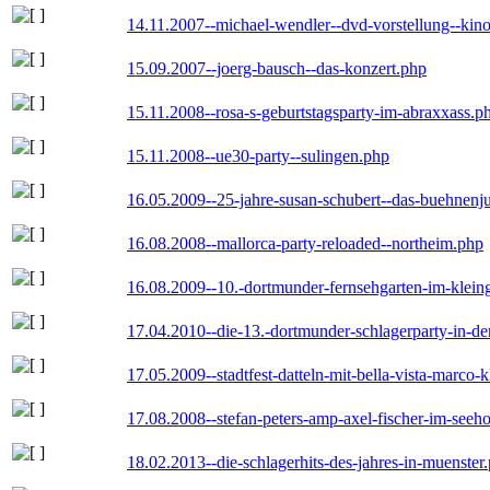
14.11.2007--michael-wendler--dvd-vorstellung--kin
15.09.2007--joerg-bausch--das-konzert.php
15.11.2008--rosa-s-geburtstagsparty-im-abraxxass.p
15.11.2008--ue30-party--sulingen.php
16.05.2009--25-jahre-susan-schubert--das-buehnenj
16.08.2008--mallorca-party-reloaded--northeim.php
16.08.2009--10.-dortmunder-fernsehgarten-im-klein
17.04.2010--die-13.-dortmunder-schlagerparty-in-der
17.05.2009--stadtfest-datteln-mit-bella-vista-marco-
17.08.2008--stefan-peters-amp-axel-fischer-im-seeho
18.02.2013--die-schlagerhits-des-jahres-in-muenster