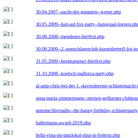
30.04.2007--nacht-der-giganten--werne.php
30.05.2009--lust-auf-fox-party--hansesaal-luenen.ph
30.08.2008--mendener-bierfest.php
30.08.2009--2.-popschlagerclub-kuenstlertreff-for-i
31.05.2009--bergkamener-bierfest.php
31.10.2008--koelsch-mallorca-party.php
al-amp-chris-bei-der-1.-davensberger-schlagernacht
anna-maria-zimmermann--sternen-gefluester-clubtou
antenne3liveradio--die-happy-birthday-schlagerpart
ballermann-award-2019.php
bella-vista-im-tanzlokal-nina-in-bottrop.php