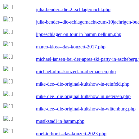
julia-bender--die-2.-schlagernacht.php
julia-bender--die-schlagernacht-zum-10jaehrigen-b
lippeschlager-on-tour-in-hamm-pelkum.php
marco-kloss--das-konzert-2017.php
michael-jansen-bei-der-apres-ski-party-in-ascheberg
michael-ulm--konzert-in-oberhausen.php
mike-dee--die-original-kultshow-in-reinfeld.php
mike-dee--die-original-kultshow-in-uetersen.php
mike-dee--die-original-kultshow-in-wittenburg.php
musikstadl-in-hamm.php
noel-terhorst--das-konzert-2023.php