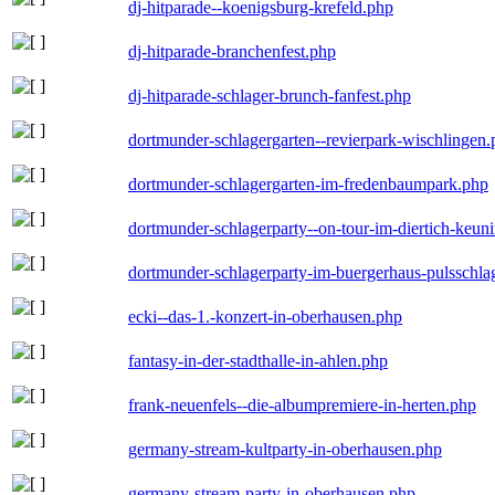
dj-hitparade--koenigsburg-krefeld.php
dj-hitparade-branchenfest.php
dj-hitparade-schlager-brunch-fanfest.php
dortmunder-schlagergarten--revierpark-wischlingen
dortmunder-schlagergarten-im-fredenbaumpark.php
dortmunder-schlagerparty--on-tour-im-diertich-keu
dortmunder-schlagerparty-im-buergerhaus-pulsschla
ecki--das-1.-konzert-in-oberhausen.php
fantasy-in-der-stadthalle-in-ahlen.php
frank-neuenfels--die-albumpremiere-in-herten.php
germany-stream-kultparty-in-oberhausen.php
germany-stream-party-in-oberhausen.php