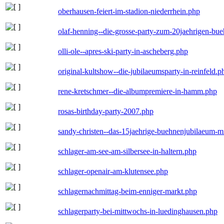
oberhausen-feiert-im-stadion-niederrhein.php
olaf-henning--die-grosse-party-zum-20jaehrigen-bu
olli-ole--apres-ski-party-in-ascheberg.php
original-kultshow--die-jubilaeumsparty-in-reinfeld.p
rene-kretschmer--die-albumpremiere-in-hamm.php
rosas-birthday-party-2007.php
sandy-christen--das-15jaehrige-buehnenjubilaeum-m
schlager-am-see-am-silbersee-in-haltern.php
schlager-openair-am-klutensee.php
schlagernachmittag-beim-enniger-markt.php
schlagerparty-bei-mittwochs-in-luedinghausen.php