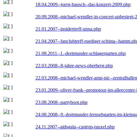
18.04.2009--joerg-bausch--das-konzert-2009.php
20.09.2008--michael-wendler-in-concert-unbesiegt-
21.01.2007--insidertreff-unna.php
21.04.2007--fanclubtreff-ruediger-schima--hamm.ph
21.08.2011--1.-dortmunder-schlagergarten.php
22.03.2008--8-jahre-news-oberberg.php
22.03.2008--michael-wendler-amp-nic--zentralhall
23.01.2009--oliver-frank--promotour-im-alleecente
23.08.2008--partyboot.php
24.08.2008--9.-dortmunder-fernsehgarten-im-kleinga
24.11.2007--aidsgala--castrop-rauxel.php