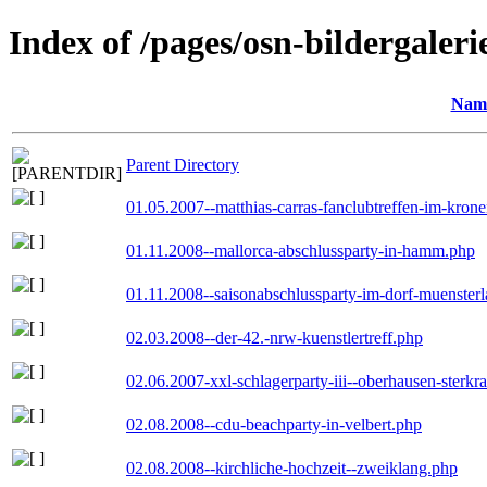
Index of /pages/osn-bildergaleri
Nam
Parent Directory
01.05.2007--matthias-carras-fanclubtreffen-im-kron
01.11.2008--mallorca-abschlussparty-in-hamm.php
01.11.2008--saisonabschlussparty-im-dorf-muenster
02.03.2008--der-42.-nrw-kuenstlertreff.php
02.06.2007-xxl-schlagerparty-iii--oberhausen-sterkr
02.08.2008--cdu-beachparty-in-velbert.php
02.08.2008--kirchliche-hochzeit--zweiklang.php