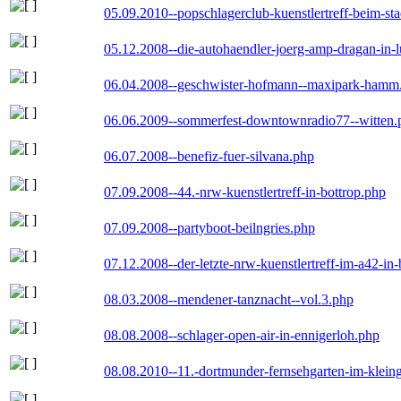
05.09.2010--popschlagerclub-kuenstlertreff-beim-sta
05.12.2008--die-autohaendler-joerg-amp-dragan-in-
06.04.2008--geschwister-hofmann--maxipark-hamm
06.06.2009--sommerfest-downtownradio77--witten.
06.07.2008--benefiz-fuer-silvana.php
07.09.2008--44.-nrw-kuenstlertreff-in-bottrop.php
07.09.2008--partyboot-beilngries.php
07.12.2008--der-letzte-nrw-kuenstlertreff-im-a42-in-
08.03.2008--mendener-tanznacht--vol.3.php
08.08.2008--schlager-open-air-in-ennigerloh.php
08.08.2010--11.-dortmunder-fernsehgarten-im-klein