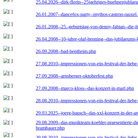
25.04.2026--dirk-florin--25jaehriges-buehnenjublaeu
26.01.2007--dancefox-party--mythos-castrop-rauxel
26.01.2008--25.-geburtstag-von-denny-fabian--die-fei
26.04.2008--10-jahre-olaf-henning--das-jubilaeums-
26.09.2008--bad-bentheim.php
27.08.2010--impressionen-von-ein-festival-der-lieb
27.09.2008--arnsberger-oktoberfest.php
27.09.2008--marco-kloss--das-konzert-in-marl.php
28.08.2010--impressionen-von-ein-festival-der-lieb
29.03.2025--joerg-bausch--das-xxl-konzert-in-der-a
29.08.2009--das-musikteam-koehler-praesentierte-di
brambauer.php
29.08.2010--impressionen-von-ein-festival-der-lieb