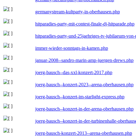
germanystream-kultparty-in-oberhausen.php
hitparadies-party-mit-contest-finale-dj-hitparade.php
hitparadies-party-und-25jaehriges-tv-jubilaeum-vo
immer-wieder-sonntags-in-kamen.php
januar-2008--sandro-marin-amp-juergen-drews.php
joerg-bausch--das-xxl-konzert-2017.php
joerg-bausch--konzert-2023--arena-oberhausen.php
joerg-bausch--konzert-im-starlight-express.php
joerg-bausch--konzert-in-der-arena-oberhausen.php
joerg-bausch--konzert-in-der-turbinenhalle-oberhau
joerg-bausch-konzert-2013--arena-oberhausen.php