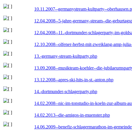
10.11.2007--germanystream-kultparty--oberhausen.
12.04.2008--5-jahre-germany-stream--die-geburtags
12.04.2008--11.-dortmunder-schlagerparty-im-goldsa
12.10.2008--olfener-herbst-mit-zweiklang-amp-julia
13.-germany-stream-kultparty.php
13.09.2008--musikteam-koehler--die-jubilaeumspart
13.12.2008--apres-ski-hits-in-st.-anton.php
14.-dortmunder-schlagerparty.php
14.02.2008--nic-im-tonstudio-in-koeln-zur-album-a
14.02.2013--die-amigos-in-muenster.php
14.06.2009--benefiz-schlagermarathon-im-gemeindes