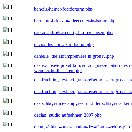
benefiz-herner-foerderturm.php
bernhard-brink-im-alleecenter-in-hamm.php
caesar--cd-releaseparty-in-oberhausen.php
circus-des-horrors-in-hamm.php
danielle--die-albumpremiere-in-gronau.php
das-exclusive-privat-konzert-zur-praesentation-des
wendler-in-dinslaken.php
das-fruehlingsfest-bei-graf-s-reisen-mit-der-grossen-
das-fruehlingsfest-bei-graf-s-reisen-mit-der-grossen-
das-schlager-meetampgreet-und-der-schlagerzauber-
declan--studio-aufnahmen-2007.php
denny-fabian--praesentation-des-albums-zeitlos.php