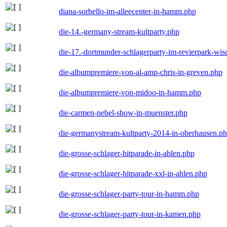
diana-sorbello-im-alleecenter-in-hamm.php
die-14.-germany-stream-kultparty.php
die-17.-dortmunder-schlagerparty-im-revierpark-wis
die-albumpremiere-von-al-amp-chris-in-greven.php
die-albumpremiere-von-midoo-in-hamm.php
die-carmen-nebel-show-in-muenster.php
die-germanystream-kultparty-2014-in-oberhausen.p
die-grosse-schlager-hitparade-in-ahlen.php
die-grosse-schlager-hitparade-xxl-in-ahlen.php
die-grosse-schlager-party-tour-in-hamm.php
die-grosse-schlager-party-tour-in-kamen.php