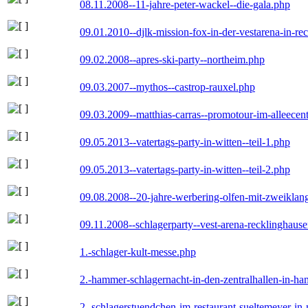
08.11.2008--11-jahre-peter-wackel--die-gala.php
09.01.2010--djlk-mission-fox-in-der-vestarena-in-re
09.02.2008--apres-ski-party--northeim.php
09.03.2007--mythos--castrop-rauxel.php
09.03.2009--matthias-carras--promotour-im-alleece
09.05.2013--vatertags-party-in-witten--teil-1.php
09.05.2013--vatertags-party-in-witten--teil-2.php
09.08.2008--20-jahre-werbering-olfen-mit-zweiklan
09.11.2008--schlagerparty--vest-arena-recklinghaus
1.-schlager-kult-messe.php
2.-hammer-schlagernacht-in-den-zentralhallen-in-h
2.-schlagerstuendchen-im-restaurant-sueltemeyer-in