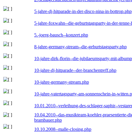
5-jahre-dj-hitparade-in-der-disco-nina-in-bottrop.php
5-jahre-foxwahn--die-geburtstagsparty-in-der-tenn
5.-joerg-bausch--konzert.php
8-jahre-germany-stream--die-geburtstagsparty.php
10-jahre-dirk-florin--die-jubilaeumsparty-mit-album
10-jahre-dj-hitparade--der-branchentreff.php
10-jahre-germany-stream.php
10-jahre-vatertagsparty-am-sonnenschein-in-witten.
10.01.2010--verleihung-des-schlager-saphir--vestar
10.04.2010--das-musikteam-koehler-praesentierte-di
brambauer.php
10.10.2008--malle-closing.php