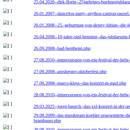
25.04.2026--dirk-florin--25jaehriges-buehnenjublaeu
26.01.2007--dancefox-party--mythos-castrop-rauxel
26.01.2008--25.-geburtstag-von-denny-fabian--die-fei
26.04.2008--10-jahre-olaf-henning--das-jubilaeums-
26.09.2008--bad-bentheim.php
27.08.2010--impressionen-von-ein-festival-der-lieb
27.09.2008--arnsberger-oktoberfest.php
27.09.2008--marco-kloss--das-konzert-in-marl.php
28.08.2010--impressionen-von-ein-festival-der-lieb
29.03.2025--joerg-bausch--das-xxl-konzert-in-der-a
29.08.2009--das-musikteam-koehler-praesentierte-di
brambauer.php
29.08.2010--impressionen-von-ein-festival-der-lieb