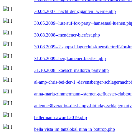
30.04.2007--nacht-der-giganten--werne.php
30.05.2009--lust-auf-fox-party--hansesaal-luenen.ph
30.08.2008--mendener-bierfest.php
30.08.2009--2.-popschlagerclub-kuenstlertreff-for-i
31.05.2009--bergkamener-bierfest.php
31.10.2008--koelsch-mallorca-party.php
al-amp-chris-bei-der-1.-davensberger-schlagernacht
anna-maria-zimmermann--sternen-gefluester-clubtou
antenne3liveradio--die-happy-birthday-schlagerpart
ballermann-award-2019.php
bella-vista-im-tanzlokal-nina-in-bottrop.php