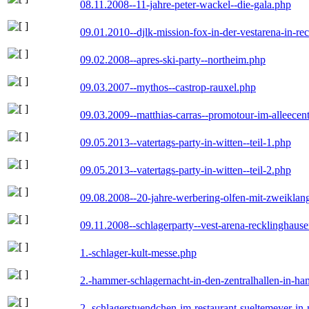
08.11.2008--11-jahre-peter-wackel--die-gala.php
09.01.2010--djlk-mission-fox-in-der-vestarena-in-re
09.02.2008--apres-ski-party--northeim.php
09.03.2007--mythos--castrop-rauxel.php
09.03.2009--matthias-carras--promotour-im-alleece
09.05.2013--vatertags-party-in-witten--teil-1.php
09.05.2013--vatertags-party-in-witten--teil-2.php
09.08.2008--20-jahre-werbering-olfen-mit-zweiklan
09.11.2008--schlagerparty--vest-arena-recklinghaus
1.-schlager-kult-messe.php
2.-hammer-schlagernacht-in-den-zentralhallen-in-h
2.-schlagerstuendchen-im-restaurant-sueltemeyer-in