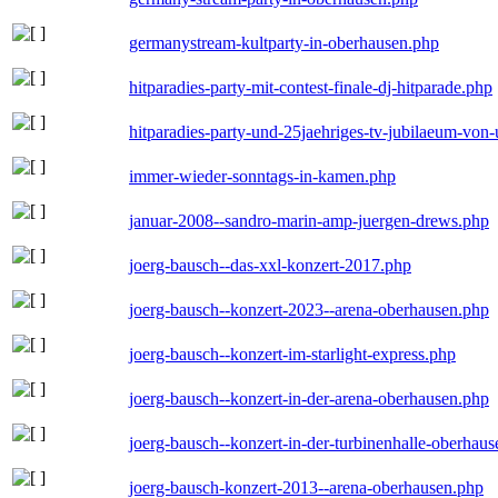
germanystream-kultparty-in-oberhausen.php
hitparadies-party-mit-contest-finale-dj-hitparade.php
hitparadies-party-und-25jaehriges-tv-jubilaeum-vo
immer-wieder-sonntags-in-kamen.php
januar-2008--sandro-marin-amp-juergen-drews.php
joerg-bausch--das-xxl-konzert-2017.php
joerg-bausch--konzert-2023--arena-oberhausen.php
joerg-bausch--konzert-im-starlight-express.php
joerg-bausch--konzert-in-der-arena-oberhausen.php
joerg-bausch--konzert-in-der-turbinenhalle-oberhau
joerg-bausch-konzert-2013--arena-oberhausen.php