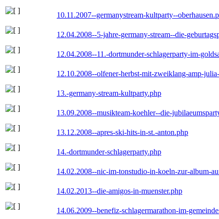
10.11.2007--germanystream-kultparty--oberhausen.
12.04.2008--5-jahre-germany-stream--die-geburtags
12.04.2008--11.-dortmunder-schlagerparty-im-goldsa
12.10.2008--olfener-herbst-mit-zweiklang-amp-julia
13.-germany-stream-kultparty.php
13.09.2008--musikteam-koehler--die-jubilaeumspart
13.12.2008--apres-ski-hits-in-st.-anton.php
14.-dortmunder-schlagerparty.php
14.02.2008--nic-im-tonstudio-in-koeln-zur-album-a
14.02.2013--die-amigos-in-muenster.php
14.06.2009--benefiz-schlagermarathon-im-gemeindes