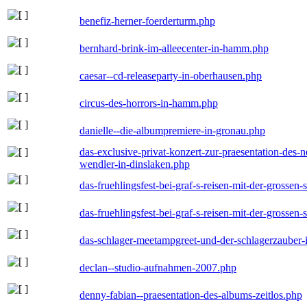
benefiz-herner-foerderturm.php
bernhard-brink-im-alleecenter-in-hamm.php
caesar--cd-releaseparty-in-oberhausen.php
circus-des-horrors-in-hamm.php
danielle--die-albumpremiere-in-gronau.php
das-exclusive-privat-konzert-zur-praesentation-des
wendler-in-dinslaken.php
das-fruehlingsfest-bei-graf-s-reisen-mit-der-grossen-
das-fruehlingsfest-bei-graf-s-reisen-mit-der-grossen-
das-schlager-meetampgreet-und-der-schlagerzauber-
declan--studio-aufnahmen-2007.php
denny-fabian--praesentation-des-albums-zeitlos.php