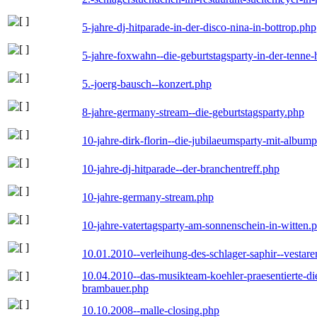
5-jahre-dj-hitparade-in-der-disco-nina-in-bottrop.php
5-jahre-foxwahn--die-geburtstagsparty-in-der-tenn
5.-joerg-bausch--konzert.php
8-jahre-germany-stream--die-geburtstagsparty.php
10-jahre-dirk-florin--die-jubilaeumsparty-mit-album
10-jahre-dj-hitparade--der-branchentreff.php
10-jahre-germany-stream.php
10-jahre-vatertagsparty-am-sonnenschein-in-witten.
10.01.2010--verleihung-des-schlager-saphir--vestar
10.04.2010--das-musikteam-koehler-praesentierte-di
brambauer.php
10.10.2008--malle-closing.php