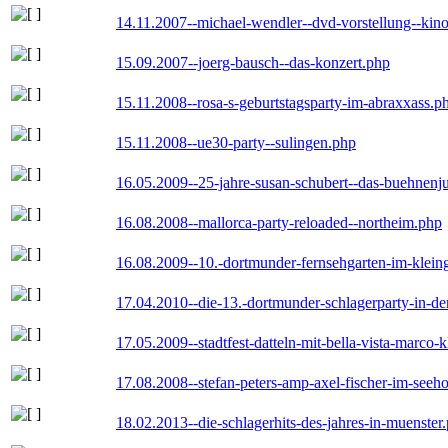
14.11.2007--michael-wendler--dvd-vorstellung--kin
15.09.2007--joerg-bausch--das-konzert.php
15.11.2008--rosa-s-geburtstagsparty-im-abraxxass.p
15.11.2008--ue30-party--sulingen.php
16.05.2009--25-jahre-susan-schubert--das-buehnenj
16.08.2008--mallorca-party-reloaded--northeim.php
16.08.2009--10.-dortmunder-fernsehgarten-im-klein
17.04.2010--die-13.-dortmunder-schlagerparty-in-der
17.05.2009--stadtfest-datteln-mit-bella-vista-marco-
17.08.2008--stefan-peters-amp-axel-fischer-im-seeho
18.02.2013--die-schlagerhits-des-jahres-in-muenster