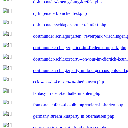
dj-hitparade--koenigsburg-krefeld.php
dj-hitparade-branchenfest.php
dj-hitparade-schlager-brunch-fanfest.php
dortmunder-schlagergarten--revierpark-wischlingen
dortmunder-schlagergarten-im-fredenbaumpark.php
dortmunder-schlagerparty--on-tour-im-diertich-keu
dortmunder-schlagerparty-im-buergerhaus-pulsschla
ecki--das-1.-konzert-in-oberhausen.php
fantasy-in-der-stadthalle-in-ahlen.php
frank-neuenfels--die-albumpremiere-in-herten.php
germany-stream-kultparty-in-oberhausen.php
germany-stream-party-in-oberhausen.php