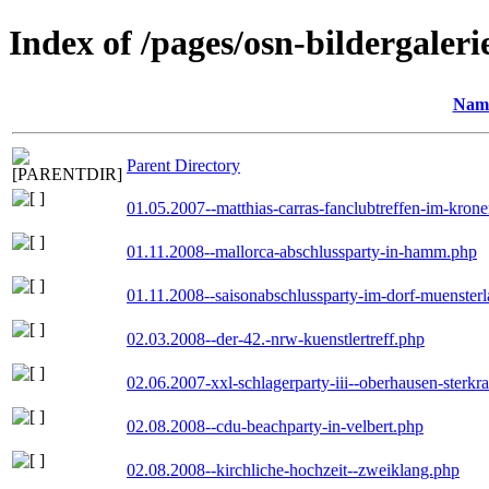
Index of /pages/osn-bildergaleri
Nam
Parent Directory
01.05.2007--matthias-carras-fanclubtreffen-im-kron
01.11.2008--mallorca-abschlussparty-in-hamm.php
01.11.2008--saisonabschlussparty-im-dorf-muenster
02.03.2008--der-42.-nrw-kuenstlertreff.php
02.06.2007-xxl-schlagerparty-iii--oberhausen-sterkr
02.08.2008--cdu-beachparty-in-velbert.php
02.08.2008--kirchliche-hochzeit--zweiklang.php