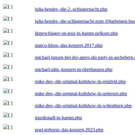
julia-bender--die-2.-schlagernacht.php
julia-bender--die-schlagernacht-zum-10jaehrigen-b
lippeschlager-on-tour-in-hamm-pelkum.php
marco-kloss--das-konzert-2017.php
michael-jansen-bei-der-apres-ski-party-in-ascheberg
michael-ulm--konzert-in-oberhausen.php
mike-dee--die-original-kultshow-in-reinfeld.php
mike-dee--die-original-kultshow-in-uetersen.php
mike-dee--die-original-kultshow-in-wittenburg.php
musikstadl-in-hamm.php
noel-terhorst--das-konzert-2023.php