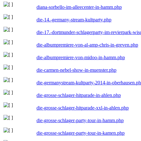
diana-sorbello-im-alleecenter-in-hamm.php
die-14.-germany-stream-kultparty.php
die-17.-dortmunder-schlagerparty-im-revierpark-wis
die-albumpremiere-von-al-amp-chris-in-greven.php
die-albumpremiere-von-midoo-in-hamm.php
die-carmen-nebel-show-in-muenster.php
die-germanystream-kultparty-2014-in-oberhausen.p
die-grosse-schlager-hitparade-in-ahlen.php
die-grosse-schlager-hitparade-xxl-in-ahlen.php
die-grosse-schlager-party-tour-in-hamm.php
die-grosse-schlager-party-tour-in-kamen.php