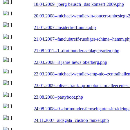
18.04.2009--joerg-bausch--das-konzert-2009.php
20.09.2008--michael-wendler-in-concert-unbesiegt-
21.01.2007--insidertreff-unna.php
21.04.2007--fanclubtreff-ruediger-schima--hamm.ph
21.08.2011--1.-dortmunder-schlagergarten.php
22.03.2008--8-jahre-news-oberberg.php
22.03.2008--michael-wendler-amp-nic--zentralhall
23.01.2009--oliver-frank--promotour-im-alleecente
23.08.2008--partyboot.php
24.08.2008--9.-dortmunder-fernsehgarten-im-kleinga
24.11.2007--aidsgala--castrop-rauxel.php