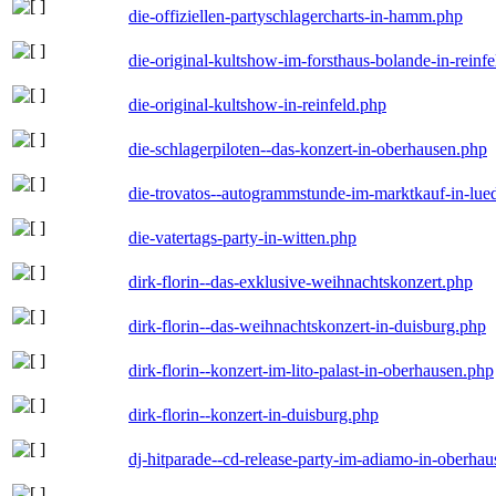
die-offiziellen-partyschlagercharts-in-hamm.php
die-original-kultshow-im-forsthaus-bolande-in-reinf
die-original-kultshow-in-reinfeld.php
die-schlagerpiloten--das-konzert-in-oberhausen.php
die-trovatos--autogrammstunde-im-marktkauf-in-lu
die-vatertags-party-in-witten.php
dirk-florin--das-exklusive-weihnachtskonzert.php
dirk-florin--das-weihnachtskonzert-in-duisburg.php
dirk-florin--konzert-im-lito-palast-in-oberhausen.php
dirk-florin--konzert-in-duisburg.php
dj-hitparade--cd-release-party-im-adiamo-in-oberha