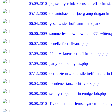
05.09.2010--popschlagerclub-kuenstlertreff-beim-sta
05.12.2008--die-autohaendler-joerg-amp-dragan-in-
06.04.2008--geschwister-hofmann--maxipark-hamm
06.06.2009--sommerfest-downtownradio77--witten.
06.07.2008--benefiz-fuer-silvana.php
07.09.2008--44.-nrw-kuenstlertreff-in-bottrop.php
07.09.2008--partyboot-beilngries.php
07.12.2008--der-letzte-nrw-kuenstlertreff-im-a42-in-
08.03.2008--mendener-tanznacht--vol.3.php
08.08.2008--schlager-open-air-in-ennigerloh.php
08.08.2010--11.-dortmunder-fernsehgarten-im-klein