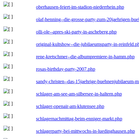
oberhausen-feiert-im-stadion-niederrhein.php
olaf-henning--die-grosse-party-zum-20jaehrigen-bu
olli-ole--apres-ski-party-in-ascheberg.php
original-kultshow--die-jubilaeumsparty-in-reinfeld.p
rene-kretschmer--die-albumpremiere-in-hamm.php
rosas-birthday-party-2007.php
sandy-christen--das-15jaehrige-buehnenjubilaeum-m
schlager-am-see-am-silbersee-in-haltern.php
schlager-openair-am-klutensee.php
schlagernachmittag-beim-enniger-markt.php
schlagerparty-bei-mittwochs-in-luedinghausen.php