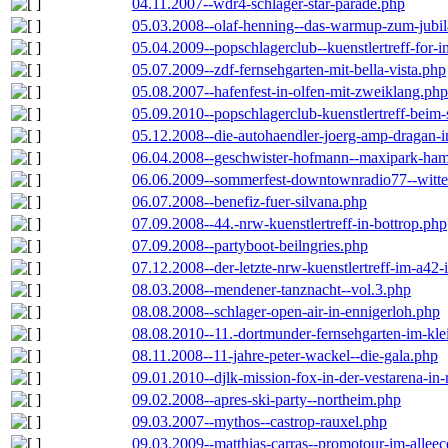
04.11.2007--wdr4-schlager-star-parade.php
05.03.2008--olaf-henning--das-warmup-zum-jubi
05.04.2009--popschlagerclub--kuenstlertreff-for-i
05.07.2009--zdf-fernsehgarten-mit-bella-vista.php
05.08.2007--hafenfest-in-olfen-mit-zweiklang.php
05.09.2010--popschlagerclub-kuenstlertreff-beim-
05.12.2008--die-autohaendler-joerg-amp-dragan-
06.04.2008--geschwister-hofmann--maxipark-ha
06.06.2009--sommerfest-downtownradio77--witt
06.07.2008--benefiz-fuer-silvana.php
07.09.2008--44.-nrw-kuenstlertreff-in-bottrop.php
07.09.2008--partyboot-beilngries.php
07.12.2008--der-letzte-nrw-kuenstlertreff-im-a42-
08.03.2008--mendener-tanznacht--vol.3.php
08.08.2008--schlager-open-air-in-ennigerloh.php
08.08.2010--11.-dortmunder-fernsehgarten-im-kle
08.11.2008--11-jahre-peter-wackel--die-gala.php
09.01.2010--djlk-mission-fox-in-der-vestarena-in
09.02.2008--apres-ski-party--northeim.php
09.03.2007--mythos--castrop-rauxel.php
09.03.2009--matthias-carras--promotour-im-alle