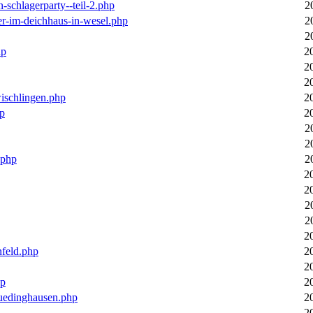
n-schlagerparty--teil-2.php
2
er-im-deichhaus-in-wesel.php
2
2
hp
2
2
2
wischlingen.php
2
hp
2
2
2
.php
2
2
2
2
2
2
nfeld.php
2
2
hp
2
luedinghausen.php
2
2