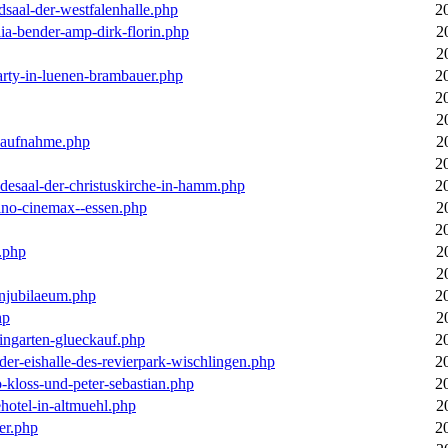
dsaal-der-westfalenhalle.php
2
ia-bender-amp-dirk-florin.php
2
2
arty-in-luenen-brambauer.php
2
2
2
m-aufnahme.php
2
2
desaal-der-christuskirche-in-hamm.php
2
ino-cinemax--essen.php
2
2
.php
2
2
enjubilaeum.php
2
hp
2
ingarten-glueckauf.php
2
der-eishalle-des-revierpark-wischlingen.php
2
o-kloss-und-peter-sebastian.php
2
ehotel-in-altmuehl.php
2
er.php
2