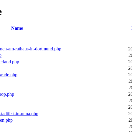
e
Name
ronen-am-rathaus-in-dortmund.php
2
p
2
erland.php
2
2
rkrade.php
2
2
2
trop.php
2
2
2
stadtfest-in-unna.php
2
pen.php
2
2