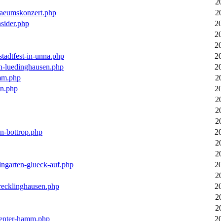
2
laeumskonzert.php
2
nsider.php
2
2
2
stadtfest-in-unna.php
2
in-luedinghausen.php
2
mm.php
2
en.php
2
2
2
2
in-bottrop.php
2
2
2
ingarten-glueck-auf.php
2
2
-recklinghausen.php
2
2
2
ecenter-hamm.php
2