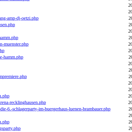
2
2
ang-amp-dj-oetzi.php
2
usen.php
2
2
n-hamm.php
2
in-muenster.php
2
php
2
nne-hamm.php
2
2
2
bumpremiere.php
2
2
2
n.php
2
arena-recklinghausen.php
2
-die-6.-schlagerparty-im-buergerhaus-luenen-brambauer.php
2
2
n.php
2
gsparty.php
2