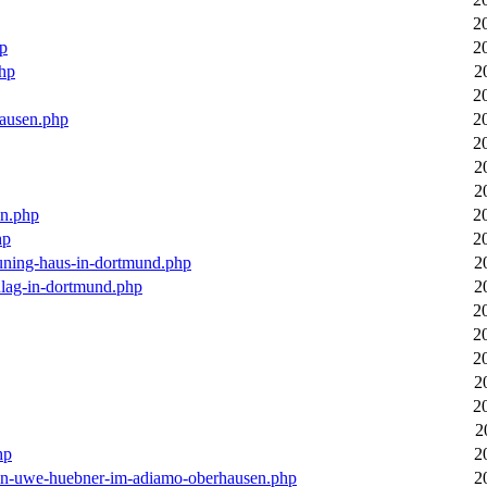
2
hp
2
php
2
2
hausen.php
2
2
2
2
en.php
2
hp
2
euning-haus-in-dortmund.php
2
hlag-in-dortmund.php
2
2
2
2
2
2
2
hp
2
-von-uwe-huebner-im-adiamo-oberhausen.php
2