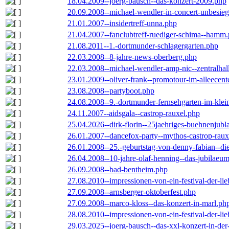
18.04.2009--joerg-bausch--das-konzert-2009.php
20.09.2008--michael-wendler-in-concert-unbesie
21.01.2007--insidertreff-unna.php
21.04.2007--fanclubtreff-ruediger-schima--hamm
21.08.2011--1.-dortmunder-schlagergarten.php
22.03.2008--8-jahre-news-oberberg.php
22.03.2008--michael-wendler-amp-nic--zentralha
23.01.2009--oliver-frank--promotour-im-alleece
23.08.2008--partyboot.php
24.08.2008--9.-dortmunder-fernsehgarten-im-klei
24.11.2007--aidsgala--castrop-rauxel.php
25.04.2026--dirk-florin--25jaehriges-buehnenjubl
26.01.2007--dancefox-party--mythos-castrop-raux
26.01.2008--25.-geburtstag-von-denny-fabian--die-
26.04.2008--10-jahre-olaf-henning--das-jubilaeu
26.09.2008--bad-bentheim.php
27.08.2010--impressionen-von-ein-festival-der-li
27.09.2008--arnsberger-oktoberfest.php
27.09.2008--marco-kloss--das-konzert-in-marl.ph
28.08.2010--impressionen-von-ein-festival-der-li
29.03.2025--joerg-bausch--das-xxl-konzert-in-de