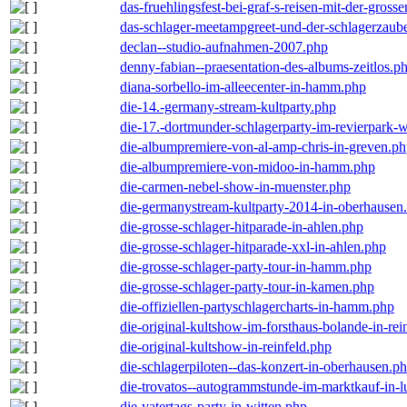
das-fruehlingsfest-bei-graf-s-reisen-mit-der-grosse
das-schlager-meetampgreet-und-der-schlagerzaub
declan--studio-aufnahmen-2007.php
denny-fabian--praesentation-des-albums-zeitlos.p
diana-sorbello-im-alleecenter-in-hamm.php
die-14.-germany-stream-kultparty.php
die-17.-dortmunder-schlagerparty-im-revierpark-
die-albumpremiere-von-al-amp-chris-in-greven.p
die-albumpremiere-von-midoo-in-hamm.php
die-carmen-nebel-show-in-muenster.php
die-germanystream-kultparty-2014-in-oberhausen
die-grosse-schlager-hitparade-in-ahlen.php
die-grosse-schlager-hitparade-xxl-in-ahlen.php
die-grosse-schlager-party-tour-in-hamm.php
die-grosse-schlager-party-tour-in-kamen.php
die-offiziellen-partyschlagercharts-in-hamm.php
die-original-kultshow-im-forsthaus-bolande-in-rei
die-original-kultshow-in-reinfeld.php
die-schlagerpiloten--das-konzert-in-oberhausen.p
die-trovatos--autogrammstunde-im-marktkauf-in-
die-vatertags-party-in-witten.php