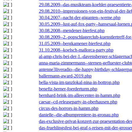
29.08.2009--das-musikteam-koehler-praesentierte
29.08.2010--impressionen-von-ein-festival-der-li
30.04.2007--nacht-der-giganten--werne.php
30.05.2009--lust-auf-fox-party--hansesaal-luenen
30.08.2008--mendener-bierfest.php
30.08.2009--2.-popschlagerclub-kuenstlertreff-fo
31.05.2009--bergkamener-bierfest.php
31.10.2008--koelsch-mallorca-party.php
al-amp-chris-bei-der-1.-davensberger-schlagerna
anna-maria-zimmermann--sternen-gefluester-clubt
antenne3liveradio--die-happy-birthday-schlagerpa
ballermann-award-2019.php
bella-vista-im-tanzlokal-nina-in-bottrop.php
benefiz-herner-foerderturm.php
bernhard-brink-im-alleecenter-in-hamm.php
caesar--cd-releaseparty-in-oberhausen.php
circus-des-horrors-in-hamm.php
danielle--die-albumpremiere-in-gronau.php
das-exclusive-privat-konzert-zur-praesentation-
das-fruehlingsfest-bei-graf-s-reisen-mit-der-grosse