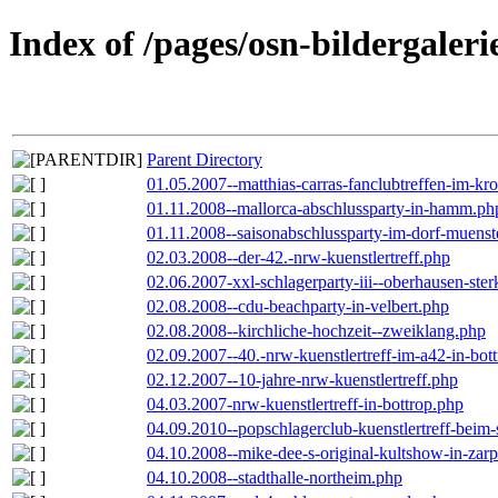
Index of /pages/osn-bildergaleri
Parent Directory
01.05.2007--matthias-carras-fanclubtreffen-im-k
01.11.2008--mallorca-abschlussparty-in-hamm.ph
01.11.2008--saisonabschlussparty-im-dorf-muenst
02.03.2008--der-42.-nrw-kuenstlertreff.php
02.06.2007-xxl-schlagerparty-iii--oberhausen-ste
02.08.2008--cdu-beachparty-in-velbert.php
02.08.2008--kirchliche-hochzeit--zweiklang.php
02.09.2007--40.-nrw-kuenstlertreff-im-a42-in-bot
02.12.2007--10-jahre-nrw-kuenstlertreff.php
04.03.2007-nrw-kuenstlertreff-in-bottrop.php
04.09.2010--popschlagerclub-kuenstlertreff-beim-
04.10.2008--mike-dee-s-original-kultshow-in-zar
04.10.2008--stadthalle-northeim.php