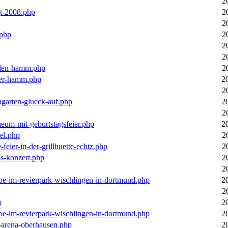
2
gt-2008.php
2
2
.php
2
2
2
llen-hamm.php
2
nter-hamm.php
2
2
ngarten-glueck-auf.php
2
2
aeum-mit-geburtstagsfeier.php
2
el.php
2
feier-in-der-grillhuette-echtz.php
2
ms-konzert.php
2
2
ebe-im-revierpark-wischlingen-in-dortmund.php
2
2
p
2
ebe-im-revierpark-wischlingen-in-dortmund.php
2
r-arena-oberhausen.php
2