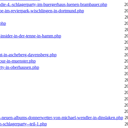
-die-4.-schlagerparty-im-buergerhaus-luenen-brambauer.php
2
ebe-im-revierpark-wischlingen-in-dortmund.php
2
2
.php
2
2
r-insider-in-der-tenne-in-hamm.php
2
2
2
cht-in-ascheberg-davensberg.php
2
our-in-muenster.php
2
rty-in-oberhausen.php
2
2
2
2
2
2
2
2
des-neuen-albums-donnerwetter-von-michael-wendler-in-dinslaken.php
2
n-schlagerparty--teil-1.php
2