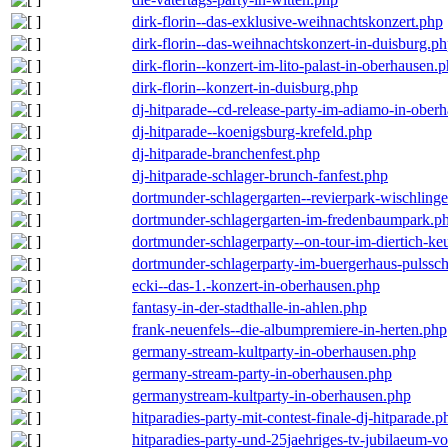
dirk-florin--das-exklusive-weihnachtskonzert.php
dirk-florin--das-weihnachtskonzert-in-duisburg.p
dirk-florin--konzert-im-lito-palast-in-oberhausen.
dirk-florin--konzert-in-duisburg.php
dj-hitparade--cd-release-party-im-adiamo-in-ober
dj-hitparade--koenigsburg-krefeld.php
dj-hitparade-branchenfest.php
dj-hitparade-schlager-brunch-fanfest.php
dortmunder-schlagergarten--revierpark-wischling
dortmunder-schlagergarten-im-fredenbaumpark.p
dortmunder-schlagerparty--on-tour-im-diertich-k
dortmunder-schlagerparty-im-buergerhaus-pulssc
ecki--das-1.-konzert-in-oberhausen.php
fantasy-in-der-stadthalle-in-ahlen.php
frank-neuenfels--die-albumpremiere-in-herten.php
germany-stream-kultparty-in-oberhausen.php
germany-stream-party-in-oberhausen.php
germanystream-kultparty-in-oberhausen.php
hitparadies-party-mit-contest-finale-dj-hitparade.p
hitparadies-party-und-25jaehriges-tv-jubilaeum