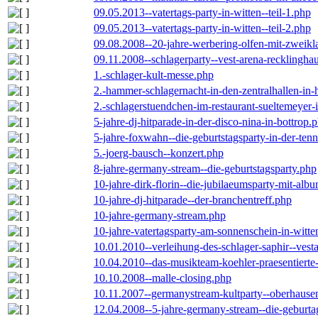
09.05.2013--vatertags-party-in-witten--teil-1.php
09.05.2013--vatertags-party-in-witten--teil-2.php
09.08.2008--20-jahre-werbering-olfen-mit-zweikl
09.11.2008--schlagerparty--vest-arena-recklingha
1.-schlager-kult-messe.php
2.-hammer-schlagernacht-in-den-zentralhallen-i
2.-schlagerstuendchen-im-restaurant-sueltemeyer-
5-jahre-dj-hitparade-in-der-disco-nina-in-bottrop.
5-jahre-foxwahn--die-geburtstagsparty-in-der-te
5.-joerg-bausch--konzert.php
8-jahre-germany-stream--die-geburtstagsparty.php
10-jahre-dirk-florin--die-jubilaeumsparty-mit-al
10-jahre-dj-hitparade--der-branchentreff.php
10-jahre-germany-stream.php
10-jahre-vatertagsparty-am-sonnenschein-in-witte
10.01.2010--verleihung-des-schlager-saphir--vest
10.04.2010--das-musikteam-koehler-praesentierte
10.10.2008--malle-closing.php
10.11.2007--germanystream-kultparty--oberhause
12.04.2008--5-jahre-germany-stream--die-geburta