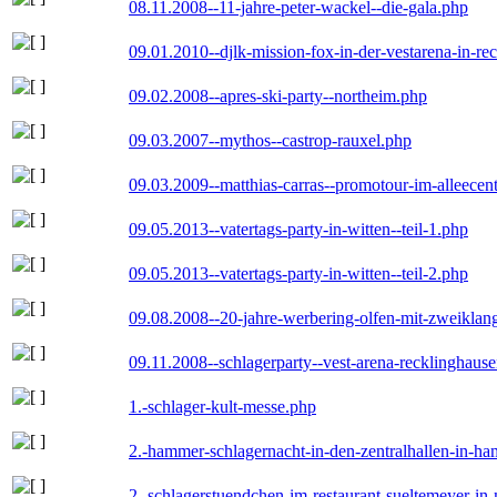
08.11.2008--11-jahre-peter-wackel--die-gala.php
09.01.2010--djlk-mission-fox-in-der-vestarena-in-re
09.02.2008--apres-ski-party--northeim.php
09.03.2007--mythos--castrop-rauxel.php
09.03.2009--matthias-carras--promotour-im-alleece
09.05.2013--vatertags-party-in-witten--teil-1.php
09.05.2013--vatertags-party-in-witten--teil-2.php
09.08.2008--20-jahre-werbering-olfen-mit-zweiklan
09.11.2008--schlagerparty--vest-arena-recklinghaus
1.-schlager-kult-messe.php
2.-hammer-schlagernacht-in-den-zentralhallen-in-h
2.-schlagerstuendchen-im-restaurant-sueltemeyer-in