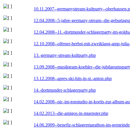
10.11.2007--germanystream-kultparty--oberhausen.
12.04.2008--5-jahre-germany-stream--die-geburtags
12.04.2008--11.-dortmunder-schlagerparty-im-goldsa
12.10.2008--olfener-herbst-mit-zweiklang-amp-julia
13.-germany-stream-kultparty.php
13.09.2008--musikteam-koehler--die-jubilaeumspart
13.12.2008--apres-ski-hits-in-st.-anton.php
14.-dortmunder-schlagerparty.php
14.02.2008--nic-im-tonstudio-in-koeln-zur-album-a
14.02.2013--die-amigos-in-muenster.php
14.06.2009--benefiz-schlagermarathon-im-gemeindes