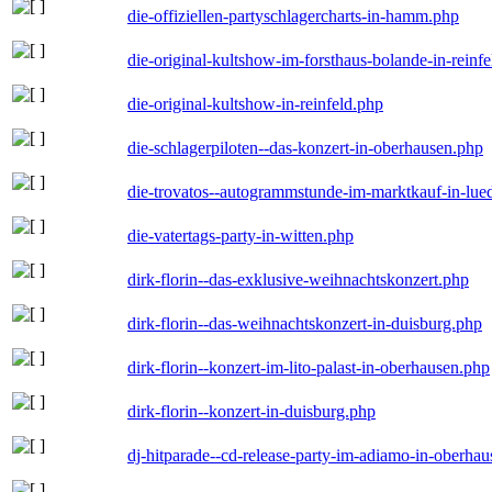
die-offiziellen-partyschlagercharts-in-hamm.php
die-original-kultshow-im-forsthaus-bolande-in-reinf
die-original-kultshow-in-reinfeld.php
die-schlagerpiloten--das-konzert-in-oberhausen.php
die-trovatos--autogrammstunde-im-marktkauf-in-lu
die-vatertags-party-in-witten.php
dirk-florin--das-exklusive-weihnachtskonzert.php
dirk-florin--das-weihnachtskonzert-in-duisburg.php
dirk-florin--konzert-im-lito-palast-in-oberhausen.php
dirk-florin--konzert-in-duisburg.php
dj-hitparade--cd-release-party-im-adiamo-in-oberha