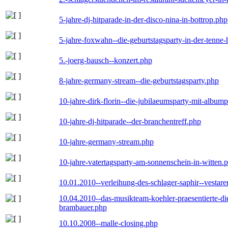
5-jahre-dj-hitparade-in-der-disco-nina-in-bottrop.php
5-jahre-foxwahn--die-geburtstagsparty-in-der-tenn
5.-joerg-bausch--konzert.php
8-jahre-germany-stream--die-geburtstagsparty.php
10-jahre-dirk-florin--die-jubilaeumsparty-mit-album
10-jahre-dj-hitparade--der-branchentreff.php
10-jahre-germany-stream.php
10-jahre-vatertagsparty-am-sonnenschein-in-witten.
10.01.2010--verleihung-des-schlager-saphir--vestar
10.04.2010--das-musikteam-koehler-praesentierte-di
brambauer.php
10.10.2008--malle-closing.php