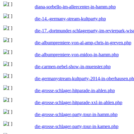
diana-sorbello-im-alleecenter-in-hamm.php
die-14.-germany-stream-kultparty.php
die-17.-dortmunder-schlagerparty-im-revierpark-wis
die-albumpremiere-von-al-amp-chris-in-greven.php
die-albumpremiere-von-midoo-in-hamm.php
die-carmen-nebel-show-in-muenster.php
die-germanystream-kultparty-2014-in-oberhausen.p
die-grosse-schlager-hitparade-in-ahlen.php
die-grosse-schlager-hitparade-xxl-in-ahlen.php
die-grosse-schlager-party-tour-in-hamm.php
die-grosse-schlager-party-tour-in-kamen.php