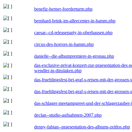
benefiz-herner-foerderturm.php
bernhard-brink-im-alleecenter-in-hamm.php
caesar--cd-releaseparty-in-oberhausen.php
circus-des-horrors-in-hamm.php
danielle--die-albumpremiere-in-gronau.php
das-exclusive-privat-konzert-zur-praesentation-des
wendler-in-dinslaken.php
das-fruehlingsfest-bei-graf-s-reisen-mit-der-grossen-
das-fruehlingsfest-bei-graf-s-reisen-mit-der-grossen-
das-schlager-meetampgreet-und-der-schlagerzauber-
declan--studio-aufnahmen-2007.php
denny-fabian--praesentation-des-albums-zeitlos.php