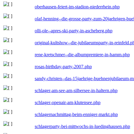
oberhausen-feiert-im-stadion-niederrhein.php
olaf-henning--die-grosse-party-zum-20jaehrigen-bu
olli-ole--apres-ski-party-in-ascheberg.php
original-kultshow--die-jubilaeumsparty-in-reinfeld.p
rene-kretschmer--die-albumpremiere-in-hamm.php
rosas-birthday-party-2007.php
sandy-christen--das-15jaehrige-buehnenjubilaeum-m
schlager-am-see-am-silbersee-in-haltern.php
schlager-openair-am-klutensee.php
schlagernachmittag-beim-enniger-markt.php
schlagerparty-bei-mittwochs-in-luedinghausen.php