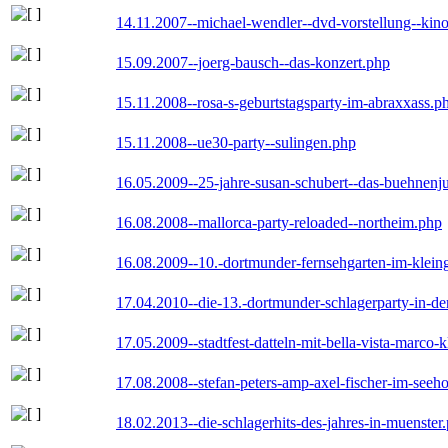
14.11.2007--michael-wendler--dvd-vorstellung--kin
15.09.2007--joerg-bausch--das-konzert.php
15.11.2008--rosa-s-geburtstagsparty-im-abraxxass.p
15.11.2008--ue30-party--sulingen.php
16.05.2009--25-jahre-susan-schubert--das-buehnenj
16.08.2008--mallorca-party-reloaded--northeim.php
16.08.2009--10.-dortmunder-fernsehgarten-im-klein
17.04.2010--die-13.-dortmunder-schlagerparty-in-der
17.05.2009--stadtfest-datteln-mit-bella-vista-marco-
17.08.2008--stefan-peters-amp-axel-fischer-im-seeho
18.02.2013--die-schlagerhits-des-jahres-in-muenster