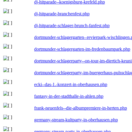
dj-hitparade--koenigsburg-krefeld.php
dj-hitparade-branchenfest.php
dj-hitparade-schlager-brunch-fanfest.php
dortmunder-schlagergarten--revierpark-wischlingen
dortmunder-schlagergarten-im-fredenbaumpark.php
dortmunder-schlagerparty--on-tour-im-diertich-keu
dortmunder-schlagerparty-im-buergerhaus-pulsschla
ecki--das-1.-konzert-in-oberhausen.php
fantasy-in-der-stadthalle-in-ahlen.php
frank-neuenfels--die-albumpremiere-in-herten.php
germany-stream-kultparty-in-oberhausen.php
germany-stream-party-in-oberhausen.php