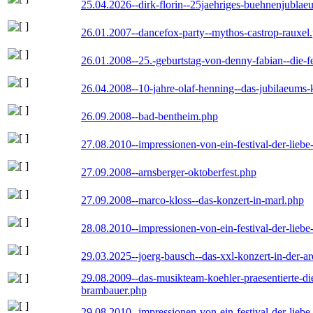
25.04.2026--dirk-florin--25jaehriges-buehnenjublaeu
26.01.2007--dancefox-party--mythos-castrop-rauxel
26.01.2008--25.-geburtstag-von-denny-fabian--die-fei
26.04.2008--10-jahre-olaf-henning--das-jubilaeums-
26.09.2008--bad-bentheim.php
27.08.2010--impressionen-von-ein-festival-der-lieb
27.09.2008--arnsberger-oktoberfest.php
27.09.2008--marco-kloss--das-konzert-in-marl.php
28.08.2010--impressionen-von-ein-festival-der-lieb
29.03.2025--joerg-bausch--das-xxl-konzert-in-der-a
29.08.2009--das-musikteam-koehler-praesentierte-di
brambauer.php
29.08.2010--impressionen-von-ein-festival-der-lieb