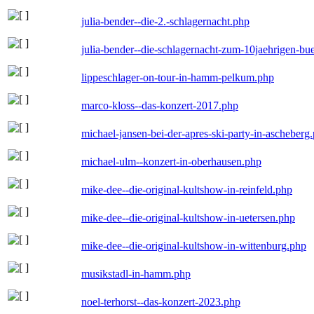
julia-bender--die-2.-schlagernacht.php
julia-bender--die-schlagernacht-zum-10jaehrigen-b
lippeschlager-on-tour-in-hamm-pelkum.php
marco-kloss--das-konzert-2017.php
michael-jansen-bei-der-apres-ski-party-in-ascheberg
michael-ulm--konzert-in-oberhausen.php
mike-dee--die-original-kultshow-in-reinfeld.php
mike-dee--die-original-kultshow-in-uetersen.php
mike-dee--die-original-kultshow-in-wittenburg.php
musikstadl-in-hamm.php
noel-terhorst--das-konzert-2023.php