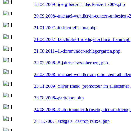
18.04.2009--joerg-bausch--das-konzert-2009.php
20.09.2008--michael-wendler-in-concert-unbesiegt-
21.01.2007--insidertreff-unna.php
21.04.2007--fanclubtreff-ruediger-schima--hamm.ph
21.08.2011--1.-dortmunder-schlagergarten.php
22.03.2008--8-jahre-news-oberberg.php
22.03.2008--michael-wendler-amp-nic--zentralhall
23.01.2009--oliver-frank--promotour-im-alleecente
23.08.2008--partyboot.php
24.08.2008--9.-dortmunder-fernsehgarten-im-kleinga
24.11.2007--aidsgala--castrop-rauxel.php