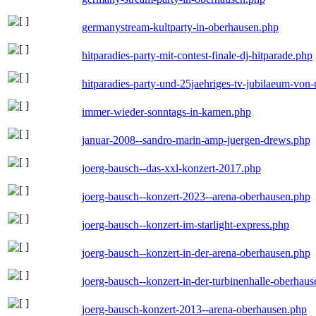
germanystream-kultparty-in-oberhausen.php
hitparadies-party-mit-contest-finale-dj-hitparade.php
hitparadies-party-und-25jaehriges-tv-jubilaeum-vo
immer-wieder-sonntags-in-kamen.php
januar-2008--sandro-marin-amp-juergen-drews.php
joerg-bausch--das-xxl-konzert-2017.php
joerg-bausch--konzert-2023--arena-oberhausen.php
joerg-bausch--konzert-im-starlight-express.php
joerg-bausch--konzert-in-der-arena-oberhausen.php
joerg-bausch--konzert-in-der-turbinenhalle-oberhau
joerg-bausch-konzert-2013--arena-oberhausen.php