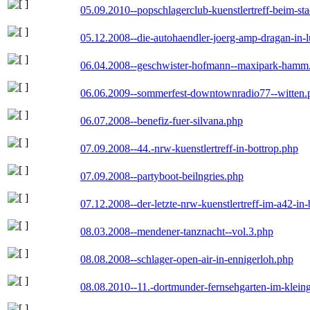
05.09.2010--popschlagerclub-kuenstlertreff-beim-sta
05.12.2008--die-autohaendler-joerg-amp-dragan-in-
06.04.2008--geschwister-hofmann--maxipark-hamm
06.06.2009--sommerfest-downtownradio77--witten.
06.07.2008--benefiz-fuer-silvana.php
07.09.2008--44.-nrw-kuenstlertreff-in-bottrop.php
07.09.2008--partyboot-beilngries.php
07.12.2008--der-letzte-nrw-kuenstlertreff-im-a42-in-
08.03.2008--mendener-tanznacht--vol.3.php
08.08.2008--schlager-open-air-in-ennigerloh.php
08.08.2010--11.-dortmunder-fernsehgarten-im-klein