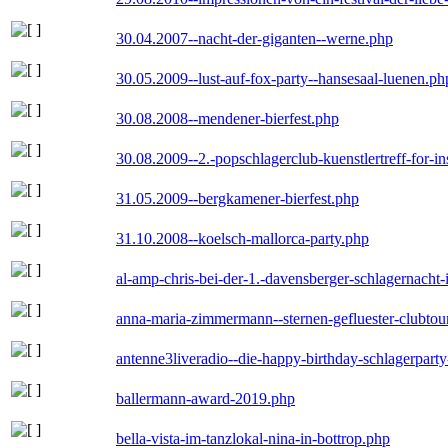
30.04.2007--nacht-der-giganten--werne.php
30.05.2009--lust-auf-fox-party--hansesaal-luenen.ph
30.08.2008--mendener-bierfest.php
30.08.2009--2.-popschlagerclub-kuenstlertreff-for-i
31.05.2009--bergkamener-bierfest.php
31.10.2008--koelsch-mallorca-party.php
al-amp-chris-bei-der-1.-davensberger-schlagernacht
anna-maria-zimmermann--sternen-gefluester-clubtou
antenne3liveradio--die-happy-birthday-schlagerpart
ballermann-award-2019.php
bella-vista-im-tanzlokal-nina-in-bottrop.php