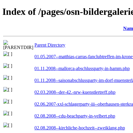
Index of /pages/osn-bildergaleri
Nam
Parent Directory
01.05.2007--matthias-carras-fanclubtreffen-im-kron
01.11.2008--mallorca-abschlussparty-in-hamm.php
01.11.2008--saisonabschlussparty-im-dorf-muenster
02.03.2008--der-42.-nrw-kuenstlertreff.php
02.06.2007-xxl-schlagerparty-iii--oberhausen-sterkr
02.08.2008--cdu-beachparty-in-velbert.php
02.08.2008--kirchliche-hochzeit--zweiklang.php