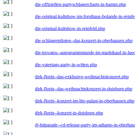
die-offiziellen-partyschlagercharts-in-hamm.php
die-original-kultshow-im-forsthaus-bolande-in-reinf
die-original-kultshow-in-reinfeld.php
die-schlagerpiloten--das-konzert-in-oberhausen.php
die-trovatos--autogrammstunde-im-marktkauf-in-lu
die-vatertags-party-in-witten.php
dirk-florin--das-exklusive-weihnachtskonzert.php
dirk-florin--das-weihnachtskonzert-in-duisburg.php
dirk-florin--konzert-im-lito-palast-in-oberhausen.php
dirk-florin--konzert-in-duisburg.php
dj-hitparade--cd-release-party-im-adiamo-in-oberha