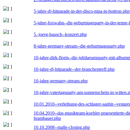
5-jahre-dj-hitparade-in-der-disco-nina-in-bottrop.php
5-jahre-foxwahn--die-geburtstagsparty-in-der-tenn
5.-joerg-bausch--konzert.php
8-jahre-germany-stream--die-geburtstagsparty.php
10-jahre-dirk-florin--die-jubilaeumsparty-mit-album
10-jahre-dj-hitparade--der-branchentreff.php
10-jahre-germany-stream.php
10-jahre-vatertagsparty-am-sonnenschein-in-witten.
10.01.2010--verleihung-des-schlager-saphir--vestar
10.04.2010--das-musikteam-koehler-praesentierte-di
brambauer.php
10.10.2008--malle-closing.php