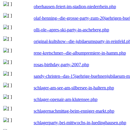
oberhausen-feiert-im-stadion-niederrhein.php
olaf-henning--die-grosse-party-zum-20jaehrigen-bu
olli-ole--apres-ski-party-in-ascheberg.php
original-kultshow--die-jubilaeumsparty-in-reinfeld.p
rene-kretschmer--die-albumpremiere-in-hamm.php
rosas-birthday-party-2007.php
sandy-christen--das-15jaehrige-buehnenjubilaeum-m
schlager-am-see-am-silbersee-in-haltern.php
schlager-openair-am-klutensee.php
schlagernachmittag-beim-enniger-markt.php
schlagerparty-bei-mittwochs-in-luedinghausen.php