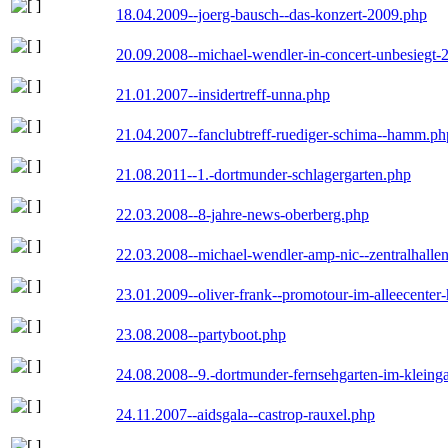
18.04.2009--joerg-bausch--das-konzert-2009.php
20.09.2008--michael-wendler-in-concert-unbesiegt-
21.01.2007--insidertreff-unna.php
21.04.2007--fanclubtreff-ruediger-schima--hamm.ph
21.08.2011--1.-dortmunder-schlagergarten.php
22.03.2008--8-jahre-news-oberberg.php
22.03.2008--michael-wendler-amp-nic--zentralhall
23.01.2009--oliver-frank--promotour-im-alleecente
23.08.2008--partyboot.php
24.08.2008--9.-dortmunder-fernsehgarten-im-kleinga
24.11.2007--aidsgala--castrop-rauxel.php