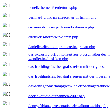
benefiz-herner-foerderturm.php
bernhard-brink-im-alleecenter-in-hamm.php
caesar--cd-releaseparty-in-oberhausen.php
circus-des-horrors-in-hamm.php
danielle--die-albumpremiere-in-gronau.php
das-exclusive-privat-konzert-zur-praesentation-des
wendler-in-dinslaken.php
das-fruehlingsfest-bei-graf-s-reisen-mit-der-grossen-
das-fruehlingsfest-bei-graf-s-reisen-mit-der-grossen-
das-schlager-meetampgreet-und-der-schlagerzauber-
declan--studio-aufnahmen-2007.php
denny-fabian--praesentation-des-albums-zeitlos.php