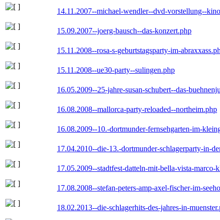
14.11.2007--michael-wendler--dvd-vorstellung--kin
15.09.2007--joerg-bausch--das-konzert.php
15.11.2008--rosa-s-geburtstagsparty-im-abraxxass.p
15.11.2008--ue30-party--sulingen.php
16.05.2009--25-jahre-susan-schubert--das-buehnenj
16.08.2008--mallorca-party-reloaded--northeim.php
16.08.2009--10.-dortmunder-fernsehgarten-im-klein
17.04.2010--die-13.-dortmunder-schlagerparty-in-der
17.05.2009--stadtfest-datteln-mit-bella-vista-marco-
17.08.2008--stefan-peters-amp-axel-fischer-im-seeho
18.02.2013--die-schlagerhits-des-jahres-in-muenster