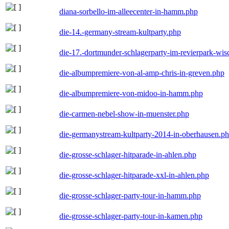
diana-sorbello-im-alleecenter-in-hamm.php
die-14.-germany-stream-kultparty.php
die-17.-dortmunder-schlagerparty-im-revierpark-wis
die-albumpremiere-von-al-amp-chris-in-greven.php
die-albumpremiere-von-midoo-in-hamm.php
die-carmen-nebel-show-in-muenster.php
die-germanystream-kultparty-2014-in-oberhausen.p
die-grosse-schlager-hitparade-in-ahlen.php
die-grosse-schlager-hitparade-xxl-in-ahlen.php
die-grosse-schlager-party-tour-in-hamm.php
die-grosse-schlager-party-tour-in-kamen.php