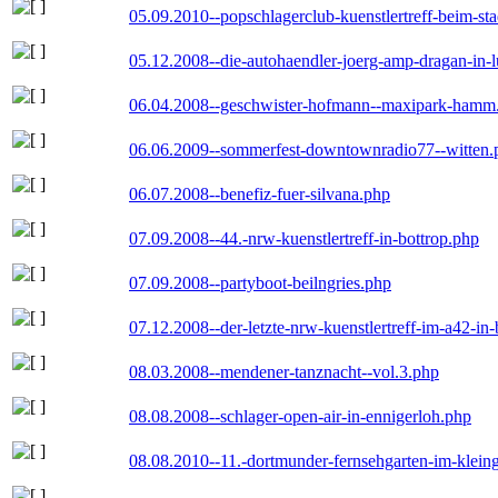
05.09.2010--popschlagerclub-kuenstlertreff-beim-sta
05.12.2008--die-autohaendler-joerg-amp-dragan-in-
06.04.2008--geschwister-hofmann--maxipark-hamm
06.06.2009--sommerfest-downtownradio77--witten.
06.07.2008--benefiz-fuer-silvana.php
07.09.2008--44.-nrw-kuenstlertreff-in-bottrop.php
07.09.2008--partyboot-beilngries.php
07.12.2008--der-letzte-nrw-kuenstlertreff-im-a42-in-
08.03.2008--mendener-tanznacht--vol.3.php
08.08.2008--schlager-open-air-in-ennigerloh.php
08.08.2010--11.-dortmunder-fernsehgarten-im-klein