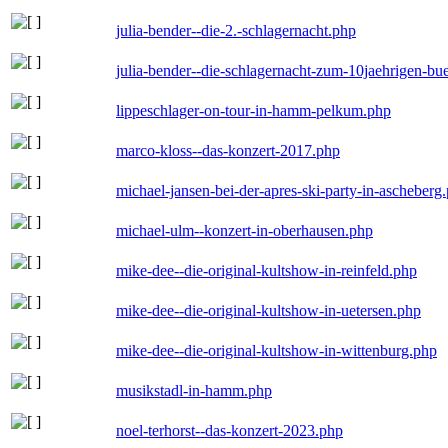
julia-bender--die-2.-schlagernacht.php
julia-bender--die-schlagernacht-zum-10jaehrigen-b
lippeschlager-on-tour-in-hamm-pelkum.php
marco-kloss--das-konzert-2017.php
michael-jansen-bei-der-apres-ski-party-in-ascheberg
michael-ulm--konzert-in-oberhausen.php
mike-dee--die-original-kultshow-in-reinfeld.php
mike-dee--die-original-kultshow-in-uetersen.php
mike-dee--die-original-kultshow-in-wittenburg.php
musikstadl-in-hamm.php
noel-terhorst--das-konzert-2023.php