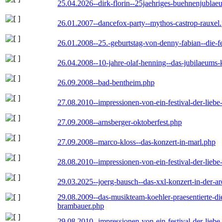
25.04.2026--dirk-florin--25jaehriges-buehnenjublaeu
26.01.2007--dancefox-party--mythos-castrop-rauxel
26.01.2008--25.-geburtstag-von-denny-fabian--die-fei
26.04.2008--10-jahre-olaf-henning--das-jubilaeums-
26.09.2008--bad-bentheim.php
27.08.2010--impressionen-von-ein-festival-der-lieb
27.09.2008--arnsberger-oktoberfest.php
27.09.2008--marco-kloss--das-konzert-in-marl.php
28.08.2010--impressionen-von-ein-festival-der-lieb
29.03.2025--joerg-bausch--das-xxl-konzert-in-der-a
29.08.2009--das-musikteam-koehler-praesentierte-di
brambauer.php
29.08.2010--impressionen-von-ein-festival-der-lieb