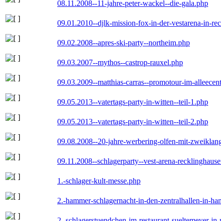
08.11.2008--11-jahre-peter-wackel--die-gala.php
09.01.2010--djlk-mission-fox-in-der-vestarena-in-re
09.02.2008--apres-ski-party--northeim.php
09.03.2007--mythos--castrop-rauxel.php
09.03.2009--matthias-carras--promotour-im-alleece
09.05.2013--vatertags-party-in-witten--teil-1.php
09.05.2013--vatertags-party-in-witten--teil-2.php
09.08.2008--20-jahre-werbering-olfen-mit-zweiklan
09.11.2008--schlagerparty--vest-arena-recklinghaus
1.-schlager-kult-messe.php
2.-hammer-schlagernacht-in-den-zentralhallen-in-h
2.-schlagerstuendchen-im-restaurant-sueltemeyer-in