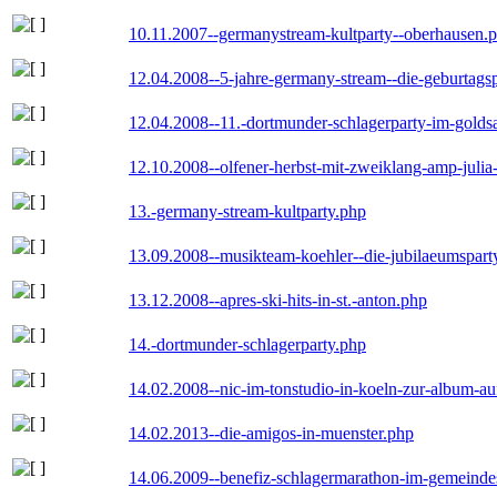
10.11.2007--germanystream-kultparty--oberhausen.
12.04.2008--5-jahre-germany-stream--die-geburtags
12.04.2008--11.-dortmunder-schlagerparty-im-goldsa
12.10.2008--olfener-herbst-mit-zweiklang-amp-julia
13.-germany-stream-kultparty.php
13.09.2008--musikteam-koehler--die-jubilaeumspart
13.12.2008--apres-ski-hits-in-st.-anton.php
14.-dortmunder-schlagerparty.php
14.02.2008--nic-im-tonstudio-in-koeln-zur-album-a
14.02.2013--die-amigos-in-muenster.php
14.06.2009--benefiz-schlagermarathon-im-gemeindes