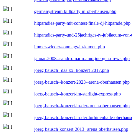
germanystream-kultparty-in-oberhausen.php
hitparadies-party-mit-contest-finale-dj-hitparade.php
hitparadies-party-und-25jaehriges-tv-jubilaeum-vo
immer-wieder-sonntags-in-kamen.php
januar-2008--sandro-marin-amp-juergen-drews.php
joerg-bausch--das-xxl-konzert-2017.php
joerg-bausch--konzert-2023--arena-oberhausen.php
joerg-bausch--konzert-im-starlight-express.php
joerg-bausch--konzert-in-der-arena-oberhausen.php
joerg-bausch--konzert-in-der-turbinenhalle-oberhau
joerg-bausch-konzert-2013--arena-oberhausen.php