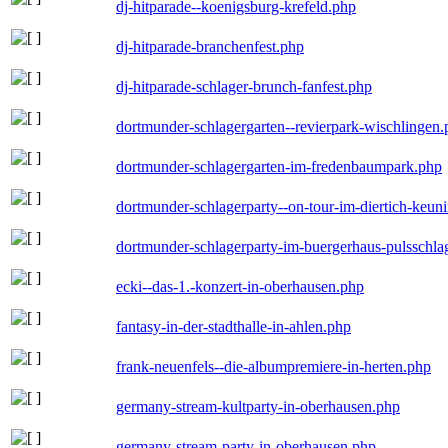
dj-hitparade--koenigsburg-krefeld.php
dj-hitparade-branchenfest.php
dj-hitparade-schlager-brunch-fanfest.php
dortmunder-schlagergarten--revierpark-wischlingen
dortmunder-schlagergarten-im-fredenbaumpark.php
dortmunder-schlagerparty--on-tour-im-diertich-keu
dortmunder-schlagerparty-im-buergerhaus-pulsschla
ecki--das-1.-konzert-in-oberhausen.php
fantasy-in-der-stadthalle-in-ahlen.php
frank-neuenfels--die-albumpremiere-in-herten.php
germany-stream-kultparty-in-oberhausen.php
germany-stream-party-in-oberhausen.php