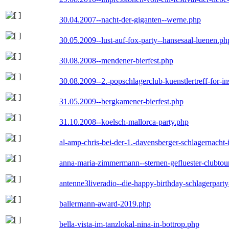
30.04.2007--nacht-der-giganten--werne.php
30.05.2009--lust-auf-fox-party--hansesaal-luenen.ph
30.08.2008--mendener-bierfest.php
30.08.2009--2.-popschlagerclub-kuenstlertreff-for-i
31.05.2009--bergkamener-bierfest.php
31.10.2008--koelsch-mallorca-party.php
al-amp-chris-bei-der-1.-davensberger-schlagernacht
anna-maria-zimmermann--sternen-gefluester-clubtou
antenne3liveradio--die-happy-birthday-schlagerpart
ballermann-award-2019.php
bella-vista-im-tanzlokal-nina-in-bottrop.php