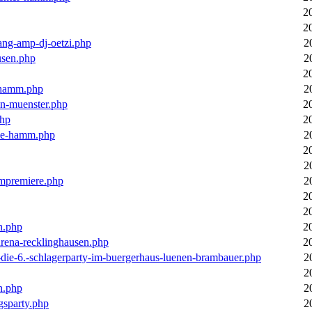
2
2
ang-amp-dj-oetzi.php
2
usen.php
2
2
n-hamm.php
2
in-muenster.php
2
php
2
nne-hamm.php
2
2
2
bumpremiere.php
2
2
2
n.php
2
arena-recklinghausen.php
2
-die-6.-schlagerparty-im-buergerhaus-luenen-brambauer.php
2
2
n.php
2
gsparty.php
2