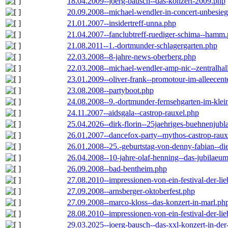
18.04.2009--joerg-bausch--das-konzert-2009.php
20.09.2008--michael-wendler-in-concert-unbesie
21.01.2007--insidertreff-unna.php
21.04.2007--fanclubtreff-ruediger-schima--hamm
21.08.2011--1.-dortmunder-schlagergarten.php
22.03.2008--8-jahre-news-oberberg.php
22.03.2008--michael-wendler-amp-nic--zentralha
23.01.2009--oliver-frank--promotour-im-alleece
23.08.2008--partyboot.php
24.08.2008--9.-dortmunder-fernsehgarten-im-klei
24.11.2007--aidsgala--castrop-rauxel.php
25.04.2026--dirk-florin--25jaehriges-buehnenjubl
26.01.2007--dancefox-party--mythos-castrop-raux
26.01.2008--25.-geburtstag-von-denny-fabian--die-
26.04.2008--10-jahre-olaf-henning--das-jubilaeu
26.09.2008--bad-bentheim.php
27.08.2010--impressionen-von-ein-festival-der-li
27.09.2008--arnsberger-oktoberfest.php
27.09.2008--marco-kloss--das-konzert-in-marl.ph
28.08.2010--impressionen-von-ein-festival-der-li
29.03.2025--joerg-bausch--das-xxl-konzert-in-de