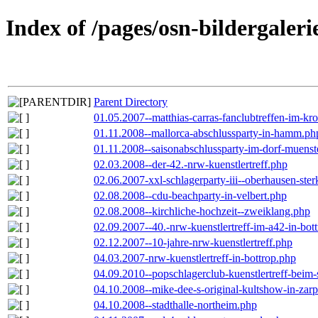
Index of /pages/osn-bildergaleri
Parent Directory
01.05.2007--matthias-carras-fanclubtreffen-im-k
01.11.2008--mallorca-abschlussparty-in-hamm.ph
01.11.2008--saisonabschlussparty-im-dorf-muenst
02.03.2008--der-42.-nrw-kuenstlertreff.php
02.06.2007-xxl-schlagerparty-iii--oberhausen-ste
02.08.2008--cdu-beachparty-in-velbert.php
02.08.2008--kirchliche-hochzeit--zweiklang.php
02.09.2007--40.-nrw-kuenstlertreff-im-a42-in-bot
02.12.2007--10-jahre-nrw-kuenstlertreff.php
04.03.2007-nrw-kuenstlertreff-in-bottrop.php
04.09.2010--popschlagerclub-kuenstlertreff-beim-
04.10.2008--mike-dee-s-original-kultshow-in-zar
04.10.2008--stadthalle-northeim.php