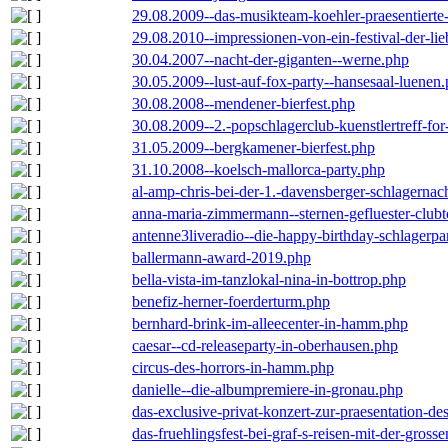
29.08.2009--das-musikteam-koehler-praesentierte
29.08.2010--impressionen-von-ein-festival-der-li
30.04.2007--nacht-der-giganten--werne.php
30.05.2009--lust-auf-fox-party--hansesaal-luenen
30.08.2008--mendener-bierfest.php
30.08.2009--2.-popschlagerclub-kuenstlertreff-fo
31.05.2009--bergkamener-bierfest.php
31.10.2008--koelsch-mallorca-party.php
al-amp-chris-bei-der-1.-davensberger-schlagerna
anna-maria-zimmermann--sternen-gefluester-clubt
antenne3liveradio--die-happy-birthday-schlagerpa
ballermann-award-2019.php
bella-vista-im-tanzlokal-nina-in-bottrop.php
benefiz-herner-foerderturm.php
bernhard-brink-im-alleecenter-in-hamm.php
caesar--cd-releaseparty-in-oberhausen.php
circus-des-horrors-in-hamm.php
danielle--die-albumpremiere-in-gronau.php
das-exclusive-privat-konzert-zur-praesentation-
das-fruehlingsfest-bei-graf-s-reisen-mit-der-grosse