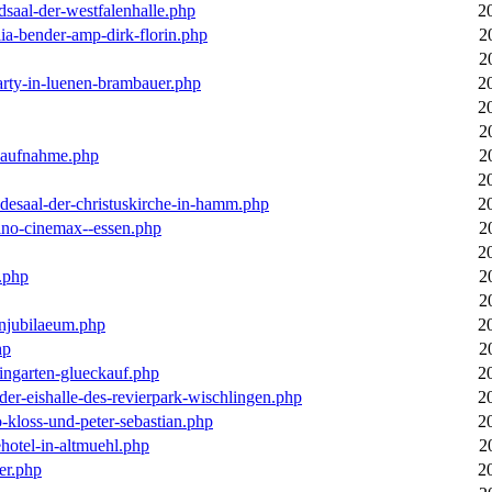
dsaal-der-westfalenhalle.php
2
ia-bender-amp-dirk-florin.php
2
2
arty-in-luenen-brambauer.php
2
2
2
m-aufnahme.php
2
2
desaal-der-christuskirche-in-hamm.php
2
ino-cinemax--essen.php
2
2
.php
2
2
enjubilaeum.php
2
hp
2
ingarten-glueckauf.php
2
der-eishalle-des-revierpark-wischlingen.php
2
o-kloss-und-peter-sebastian.php
2
ehotel-in-altmuehl.php
2
er.php
2