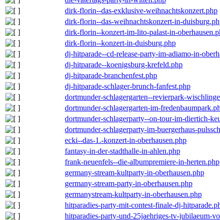
dirk-florin--das-exklusive-weihnachtskonzert.php
dirk-florin--das-weihnachtskonzert-in-duisburg.p
dirk-florin--konzert-im-lito-palast-in-oberhausen.
dirk-florin--konzert-in-duisburg.php
dj-hitparade--cd-release-party-im-adiamo-in-ober
dj-hitparade--koenigsburg-krefeld.php
dj-hitparade-branchenfest.php
dj-hitparade-schlager-brunch-fanfest.php
dortmunder-schlagergarten--revierpark-wischling
dortmunder-schlagergarten-im-fredenbaumpark.p
dortmunder-schlagerparty--on-tour-im-diertich-k
dortmunder-schlagerparty-im-buergerhaus-pulssc
ecki--das-1.-konzert-in-oberhausen.php
fantasy-in-der-stadthalle-in-ahlen.php
frank-neuenfels--die-albumpremiere-in-herten.php
germany-stream-kultparty-in-oberhausen.php
germany-stream-party-in-oberhausen.php
germanystream-kultparty-in-oberhausen.php
hitparadies-party-mit-contest-finale-dj-hitparade.p
hitparadies-party-und-25jaehriges-tv-jubilaeum