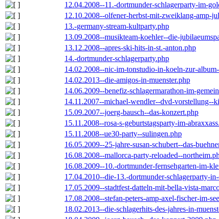
12.04.2008--11.-dortmunder-schlagerparty-im-gol
12.10.2008--olfener-herbst-mit-zweiklang-amp-jul
13.-germany-stream-kultparty.php
13.09.2008--musikteam-koehler--die-jubilaeumsp
13.12.2008--apres-ski-hits-in-st.-anton.php
14.-dortmunder-schlagerparty.php
14.02.2008--nic-im-tonstudio-in-koeln-zur-albu
14.02.2013--die-amigos-in-muenster.php
14.06.2009--benefiz-schlagermarathon-im-gemein
14.11.2007--michael-wendler--dvd-vorstellung--k
15.09.2007--joerg-bausch--das-konzert.php
15.11.2008--rosa-s-geburtstagsparty-im-abraxxass
15.11.2008--ue30-party--sulingen.php
16.05.2009--25-jahre-susan-schubert--das-buehn
16.08.2008--mallorca-party-reloaded--northeim.p
16.08.2009--10.-dortmunder-fernsehgarten-im-kle
17.04.2010--die-13.-dortmunder-schlagerparty-in-
17.05.2009--stadtfest-datteln-mit-bella-vista-marc
17.08.2008--stefan-peters-amp-axel-fischer-im-se
18.02.2013--die-schlagerhits-des-jahres-in-muenst