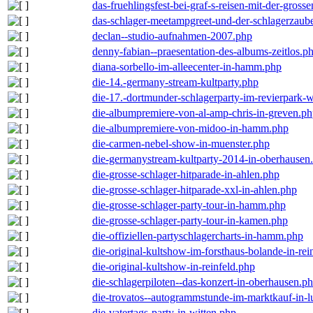
das-fruehlingsfest-bei-graf-s-reisen-mit-der-grosse
das-schlager-meetampgreet-und-der-schlagerzaub
declan--studio-aufnahmen-2007.php
denny-fabian--praesentation-des-albums-zeitlos.p
diana-sorbello-im-alleecenter-in-hamm.php
die-14.-germany-stream-kultparty.php
die-17.-dortmunder-schlagerparty-im-revierpark-
die-albumpremiere-von-al-amp-chris-in-greven.p
die-albumpremiere-von-midoo-in-hamm.php
die-carmen-nebel-show-in-muenster.php
die-germanystream-kultparty-2014-in-oberhausen
die-grosse-schlager-hitparade-in-ahlen.php
die-grosse-schlager-hitparade-xxl-in-ahlen.php
die-grosse-schlager-party-tour-in-hamm.php
die-grosse-schlager-party-tour-in-kamen.php
die-offiziellen-partyschlagercharts-in-hamm.php
die-original-kultshow-im-forsthaus-bolande-in-rei
die-original-kultshow-in-reinfeld.php
die-schlagerpiloten--das-konzert-in-oberhausen.p
die-trovatos--autogrammstunde-im-marktkauf-in-
die-vatertags-party-in-witten.php