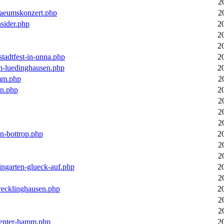
2
laeumskonzert.php
2
nsider.php
2
2
2
stadtfest-in-unna.php
2
in-luedinghausen.php
2
mm.php
2
en.php
2
2
2
2
in-bottrop.php
2
2
2
ingarten-glueck-auf.php
2
2
-recklinghausen.php
2
2
2
ecenter-hamm.php
2