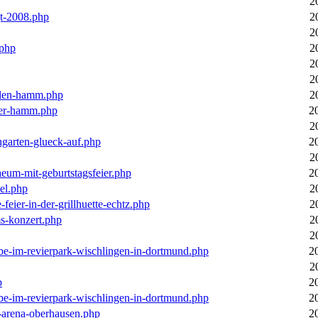
2
gt-2008.php
2
2
.php
2
2
2
llen-hamm.php
2
nter-hamm.php
2
2
ngarten-glueck-auf.php
2
2
aeum-mit-geburtstagsfeier.php
2
el.php
2
feier-in-der-grillhuette-echtz.php
2
ms-konzert.php
2
2
ebe-im-revierpark-wischlingen-in-dortmund.php
2
2
p
2
ebe-im-revierpark-wischlingen-in-dortmund.php
2
r-arena-oberhausen.php
2