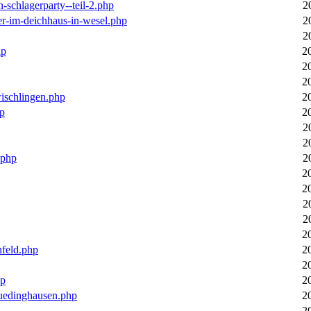
n-schlagerparty--teil-2.php
2
er-im-deichhaus-in-wesel.php
2
2
hp
2
2
2
wischlingen.php
2
hp
2
2
2
.php
2
2
2
2
2
2
nfeld.php
2
2
hp
2
luedinghausen.php
2
2