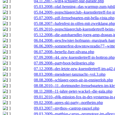
04.11.2007--wdr4-schlager-star-parade.php
05.03.2008--olaf-henning--das-warmup-zum-jubi
05.04.2009--popschlagerclub--kuenstlertreff-for-i
05.07.2009--zdf-fernsehgarten-mit-bella-vista.php
05.08.2007--hafenfest-in-olfen-mit-zweiklang.php
05.09.2010--popschlagerclub-kuenstlertreff-beim-
05.12.2008--die-autohaendler-joerg-amp-dragan-
06.04.2008--geschwister-hofmann--maxipark-ha
06.06.2009--sommerfest-downtownradio77--witt
06.07.2008--benefiz-fuer-silvana.php
07.09.2008--44.-nrw-kuenstlertreff-in-bottrop.php
07.09.2008--partyboot-beilngries.php
07.12.2008--der-letzte-nrw-kuenstlertreff-im-a42-
08.03.2008--mendener-tanznacht--vol.3.php
08.08.2008--schlager-open-air-in-ennigerloh.php
08.08.2010--11.-dortmunder-fernsehgarten-im-kle
08.11.2008--11-jahre-peter-wackel--die-gala.php
09.01.2010--djlk-mission-fox-in-der-vestarena-in
09.02.2008--apres-ski-party--northeim.php
09.03.2007--mythos--castrop-rauxel.php
09.03.2009--matthias-carras--promotour-im-alle