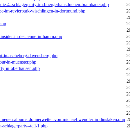
-die-4.-schlagerparty-im-buergerhaus-luenen-brambauer.php
2
ebe-im-revierpark-wischlingen-in-dortmund.php
2
2
.php
2
2
r-insider-in-der-tenne-in-hamm.php
2
2
2
cht-in-ascheberg-davensberg.php
2
our-in-muenster.php
2
rty-in-oberhausen.php
2
2
2
2
2
2
2
2
des-neuen-albums-donnerwetter-von-michael-wendler-in-dinslaken.php
2
n-schlagerparty--teil-1.php
2