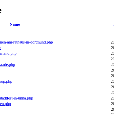
e
Name
ronen-am-rathaus-in-dortmund.php
2
p
2
erland.php
2
2
rkrade.php
2
2
2
trop.php
2
2
2
stadtfest-in-unna.php
2
pen.php
2
2