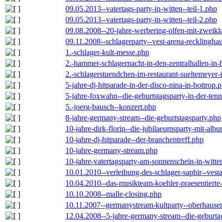
09.05.2013--vatertags-party-in-witten--teil-1.php
09.05.2013--vatertags-party-in-witten--teil-2.php
09.08.2008--20-jahre-werbering-olfen-mit-zweikl
09.11.2008--schlagerparty--vest-arena-recklingha
1.-schlager-kult-messe.php
2.-hammer-schlagernacht-in-den-zentralhallen-i
2.-schlagerstuendchen-im-restaurant-sueltemeyer-
5-jahre-dj-hitparade-in-der-disco-nina-in-bottrop.
5-jahre-foxwahn--die-geburtstagsparty-in-der-te
5.-joerg-bausch--konzert.php
8-jahre-germany-stream--die-geburtstagsparty.php
10-jahre-dirk-florin--die-jubilaeumsparty-mit-al
10-jahre-dj-hitparade--der-branchentreff.php
10-jahre-germany-stream.php
10-jahre-vatertagsparty-am-sonnenschein-in-witte
10.01.2010--verleihung-des-schlager-saphir--vest
10.04.2010--das-musikteam-koehler-praesentierte
10.10.2008--malle-closing.php
10.11.2007--germanystream-kultparty--oberhause
12.04.2008--5-jahre-germany-stream--die-geburta