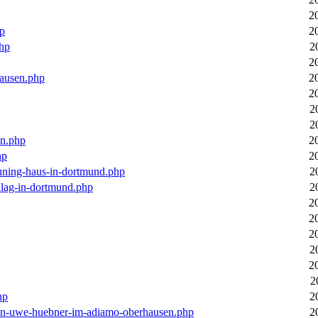
2
hp
2
php
2
2
hausen.php
2
2
2
2
en.php
2
hp
2
euning-haus-in-dortmund.php
2
hlag-in-dortmund.php
2
2
2
2
2
2
2
hp
2
-von-uwe-huebner-im-adiamo-oberhausen.php
2