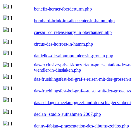
benefiz-herner-foerderturm.php
bernhard-brink-im-alleecenter-in-hamm.php
caesar--cd-releaseparty-in-oberhausen.php
circus-des-horrors-in-hamm.php
danielle--die-albumpremiere-in-gronau.php
das-exclusive-privat-konzert-zur-praesentation-des
wendler-in-dinslaken.php
das-fruehlingsfest-bei-graf-s-reisen-mit-der-grossen-
das-fruehlingsfest-bei-graf-s-reisen-mit-der-grossen-
das-schlager-meetampgreet-und-der-schlagerzauber-
declan--studio-aufnahmen-2007.php
denny-fabian--praesentation-des-albums-zeitlos.php