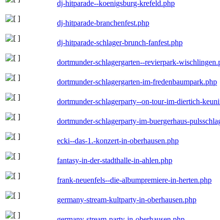
dj-hitparade--koenigsburg-krefeld.php
dj-hitparade-branchenfest.php
dj-hitparade-schlager-brunch-fanfest.php
dortmunder-schlagergarten--revierpark-wischlingen
dortmunder-schlagergarten-im-fredenbaumpark.php
dortmunder-schlagerparty--on-tour-im-diertich-keu
dortmunder-schlagerparty-im-buergerhaus-pulsschla
ecki--das-1.-konzert-in-oberhausen.php
fantasy-in-der-stadthalle-in-ahlen.php
frank-neuenfels--die-albumpremiere-in-herten.php
germany-stream-kultparty-in-oberhausen.php
germany-stream-party-in-oberhausen.php