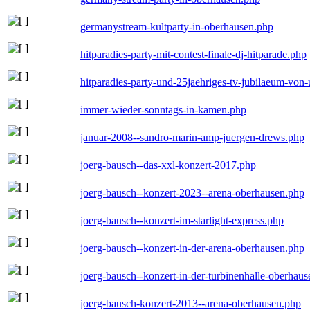
germanystream-kultparty-in-oberhausen.php
hitparadies-party-mit-contest-finale-dj-hitparade.php
hitparadies-party-und-25jaehriges-tv-jubilaeum-vo
immer-wieder-sonntags-in-kamen.php
januar-2008--sandro-marin-amp-juergen-drews.php
joerg-bausch--das-xxl-konzert-2017.php
joerg-bausch--konzert-2023--arena-oberhausen.php
joerg-bausch--konzert-im-starlight-express.php
joerg-bausch--konzert-in-der-arena-oberhausen.php
joerg-bausch--konzert-in-der-turbinenhalle-oberhau
joerg-bausch-konzert-2013--arena-oberhausen.php