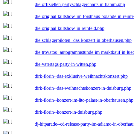
die-offiziellen-partyschlagercharts-in-hamm.php
die-original-kultshow-im-forsthaus-bolande-in-reinf
die-original-kultshow-in-reinfeld.php
die-schlagerpiloten--das-konzert-in-oberhausen.php
die-trovatos--autogrammstunde-im-marktkauf-in-lu
die-vatertags-party-in-witten.php
dirk-florin--das-exklusive-weihnachtskonzert.php
dirk-florin--das-weihnachtskonzert-in-duisburg.php
dirk-florin--konzert-im-lito-palast-in-oberhausen.php
dirk-florin--konzert-in-duisburg.php
dj-hitparade--cd-release-party-im-adiamo-in-oberha