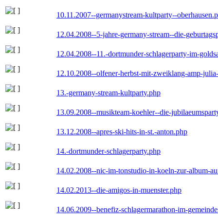
10.11.2007--germanystream-kultparty--oberhausen.
12.04.2008--5-jahre-germany-stream--die-geburtags
12.04.2008--11.-dortmunder-schlagerparty-im-goldsa
12.10.2008--olfener-herbst-mit-zweiklang-amp-julia
13.-germany-stream-kultparty.php
13.09.2008--musikteam-koehler--die-jubilaeumspart
13.12.2008--apres-ski-hits-in-st.-anton.php
14.-dortmunder-schlagerparty.php
14.02.2008--nic-im-tonstudio-in-koeln-zur-album-a
14.02.2013--die-amigos-in-muenster.php
14.06.2009--benefiz-schlagermarathon-im-gemeindes