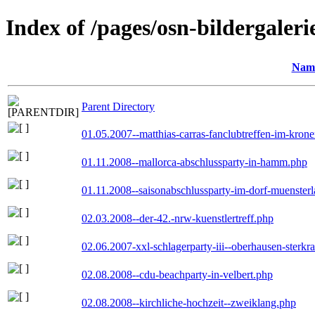
Index of /pages/osn-bildergaleri
Nam
Parent Directory
01.05.2007--matthias-carras-fanclubtreffen-im-kron
01.11.2008--mallorca-abschlussparty-in-hamm.php
01.11.2008--saisonabschlussparty-im-dorf-muenster
02.03.2008--der-42.-nrw-kuenstlertreff.php
02.06.2007-xxl-schlagerparty-iii--oberhausen-sterkr
02.08.2008--cdu-beachparty-in-velbert.php
02.08.2008--kirchliche-hochzeit--zweiklang.php