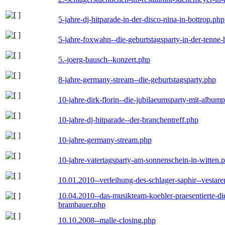
5-jahre-dj-hitparade-in-der-disco-nina-in-bottrop.php
5-jahre-foxwahn--die-geburtstagsparty-in-der-tenn
5.-joerg-bausch--konzert.php
8-jahre-germany-stream--die-geburtstagsparty.php
10-jahre-dirk-florin--die-jubilaeumsparty-mit-album
10-jahre-dj-hitparade--der-branchentreff.php
10-jahre-germany-stream.php
10-jahre-vatertagsparty-am-sonnenschein-in-witten.
10.01.2010--verleihung-des-schlager-saphir--vestar
10.04.2010--das-musikteam-koehler-praesentierte-di
brambauer.php
10.10.2008--malle-closing.php