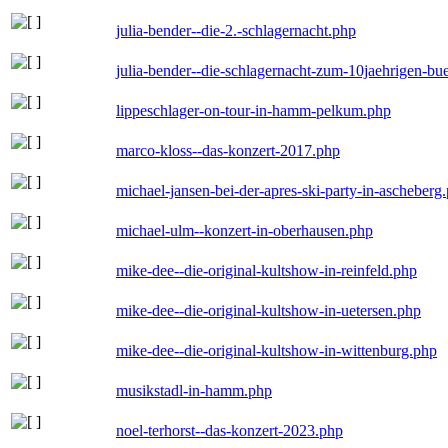
julia-bender--die-2.-schlagernacht.php
julia-bender--die-schlagernacht-zum-10jaehrigen-b
lippeschlager-on-tour-in-hamm-pelkum.php
marco-kloss--das-konzert-2017.php
michael-jansen-bei-der-apres-ski-party-in-ascheberg
michael-ulm--konzert-in-oberhausen.php
mike-dee--die-original-kultshow-in-reinfeld.php
mike-dee--die-original-kultshow-in-uetersen.php
mike-dee--die-original-kultshow-in-wittenburg.php
musikstadl-in-hamm.php
noel-terhorst--das-konzert-2023.php