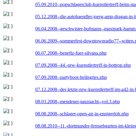
05.09.2010--popschlagerclub-kuenstlertreff-beim-sta
05.12.2008--die-autohaendler-joerg-amp-dragan-in-
06.04.2008--geschwister-hofmann--maxipark-hamm
06.06.2009--sommerfest-downtownradio77--witten.
06.07.2008--benefiz-fuer-silvana.php
07.09.2008--44.-nrw-kuenstlertreff-in-bottrop.php
07.09.2008--partyboot-beilngries.php
07.12.2008--der-letzte-nrw-kuenstlertreff-im-a42-in-
08.03.2008--mendener-tanznacht--vol.3.php
08.08.2008--schlager-open-air-in-ennigerloh.php
08.08.2010--11.-dortmunder-fernsehgarten-im-klein