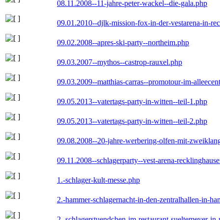
08.11.2008--11-jahre-peter-wackel--die-gala.php
09.01.2010--djlk-mission-fox-in-der-vestarena-in-re
09.02.2008--apres-ski-party--northeim.php
09.03.2007--mythos--castrop-rauxel.php
09.03.2009--matthias-carras--promotour-im-alleece
09.05.2013--vatertags-party-in-witten--teil-1.php
09.05.2013--vatertags-party-in-witten--teil-2.php
09.08.2008--20-jahre-werbering-olfen-mit-zweiklan
09.11.2008--schlagerparty--vest-arena-recklinghaus
1.-schlager-kult-messe.php
2.-hammer-schlagernacht-in-den-zentralhallen-in-h
2.-schlagerstuendchen-im-restaurant-sueltemeyer-in