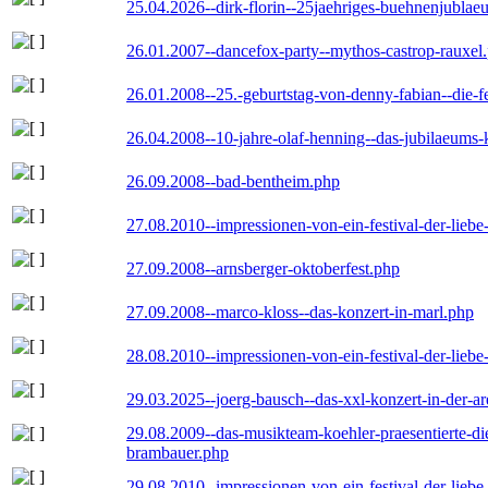
25.04.2026--dirk-florin--25jaehriges-buehnenjublaeu
26.01.2007--dancefox-party--mythos-castrop-rauxel
26.01.2008--25.-geburtstag-von-denny-fabian--die-fei
26.04.2008--10-jahre-olaf-henning--das-jubilaeums-
26.09.2008--bad-bentheim.php
27.08.2010--impressionen-von-ein-festival-der-lieb
27.09.2008--arnsberger-oktoberfest.php
27.09.2008--marco-kloss--das-konzert-in-marl.php
28.08.2010--impressionen-von-ein-festival-der-lieb
29.03.2025--joerg-bausch--das-xxl-konzert-in-der-a
29.08.2009--das-musikteam-koehler-praesentierte-di
brambauer.php
29.08.2010--impressionen-von-ein-festival-der-lieb