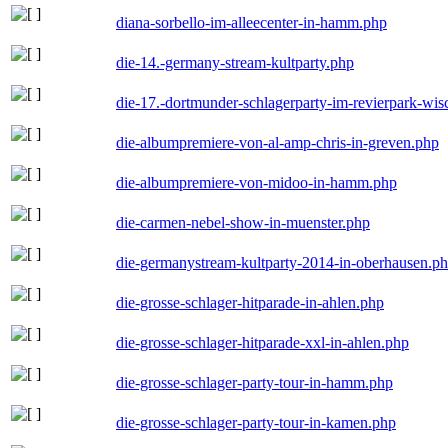
diana-sorbello-im-alleecenter-in-hamm.php
die-14.-germany-stream-kultparty.php
die-17.-dortmunder-schlagerparty-im-revierpark-wis
die-albumpremiere-von-al-amp-chris-in-greven.php
die-albumpremiere-von-midoo-in-hamm.php
die-carmen-nebel-show-in-muenster.php
die-germanystream-kultparty-2014-in-oberhausen.p
die-grosse-schlager-hitparade-in-ahlen.php
die-grosse-schlager-hitparade-xxl-in-ahlen.php
die-grosse-schlager-party-tour-in-hamm.php
die-grosse-schlager-party-tour-in-kamen.php