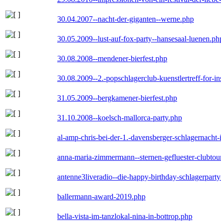
30.04.2007--nacht-der-giganten--werne.php
30.05.2009--lust-auf-fox-party--hansesaal-luenen.ph
30.08.2008--mendener-bierfest.php
30.08.2009--2.-popschlagerclub-kuenstlertreff-for-i
31.05.2009--bergkamener-bierfest.php
31.10.2008--koelsch-mallorca-party.php
al-amp-chris-bei-der-1.-davensberger-schlagernacht
anna-maria-zimmermann--sternen-gefluester-clubtou
antenne3liveradio--die-happy-birthday-schlagerpart
ballermann-award-2019.php
bella-vista-im-tanzlokal-nina-in-bottrop.php