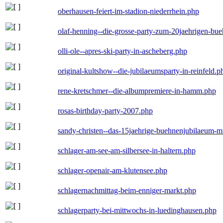
oberhausen-feiert-im-stadion-niederrhein.php
olaf-henning--die-grosse-party-zum-20jaehrigen-bu
olli-ole--apres-ski-party-in-ascheberg.php
original-kultshow--die-jubilaeumsparty-in-reinfeld.p
rene-kretschmer--die-albumpremiere-in-hamm.php
rosas-birthday-party-2007.php
sandy-christen--das-15jaehrige-buehnenjubilaeum-m
schlager-am-see-am-silbersee-in-haltern.php
schlager-openair-am-klutensee.php
schlagernachmittag-beim-enniger-markt.php
schlagerparty-bei-mittwochs-in-luedinghausen.php