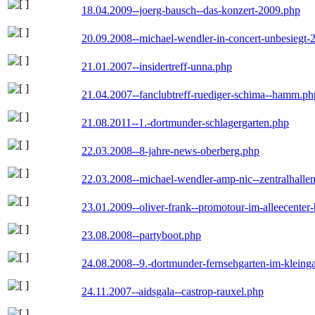
18.04.2009--joerg-bausch--das-konzert-2009.php
20.09.2008--michael-wendler-in-concert-unbesiegt-
21.01.2007--insidertreff-unna.php
21.04.2007--fanclubtreff-ruediger-schima--hamm.ph
21.08.2011--1.-dortmunder-schlagergarten.php
22.03.2008--8-jahre-news-oberberg.php
22.03.2008--michael-wendler-amp-nic--zentralhall
23.01.2009--oliver-frank--promotour-im-alleecente
23.08.2008--partyboot.php
24.08.2008--9.-dortmunder-fernsehgarten-im-kleinga
24.11.2007--aidsgala--castrop-rauxel.php