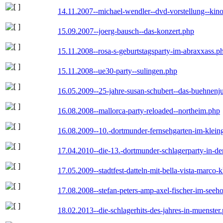
14.11.2007--michael-wendler--dvd-vorstellung--kin
15.09.2007--joerg-bausch--das-konzert.php
15.11.2008--rosa-s-geburtstagsparty-im-abraxxass.p
15.11.2008--ue30-party--sulingen.php
16.05.2009--25-jahre-susan-schubert--das-buehnenj
16.08.2008--mallorca-party-reloaded--northeim.php
16.08.2009--10.-dortmunder-fernsehgarten-im-klein
17.04.2010--die-13.-dortmunder-schlagerparty-in-der
17.05.2009--stadtfest-datteln-mit-bella-vista-marco-
17.08.2008--stefan-peters-amp-axel-fischer-im-seeho
18.02.2013--die-schlagerhits-des-jahres-in-muenster