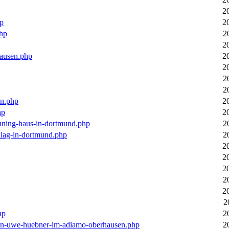
2
hp
2
php
2
2
hausen.php
2
2
2
2
en.php
2
hp
2
euning-haus-in-dortmund.php
2
hlag-in-dortmund.php
2
2
2
2
2
2
2
hp
2
-von-uwe-huebner-im-adiamo-oberhausen.php
2