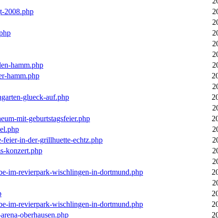
2
gt-2008.php
2
2
.php
2
2
2
llen-hamm.php
2
nter-hamm.php
2
2
ngarten-glueck-auf.php
2
2
aeum-mit-geburtstagsfeier.php
2
el.php
2
feier-in-der-grillhuette-echtz.php
2
ms-konzert.php
2
2
ebe-im-revierpark-wischlingen-in-dortmund.php
2
2
p
2
ebe-im-revierpark-wischlingen-in-dortmund.php
2
r-arena-oberhausen.php
2