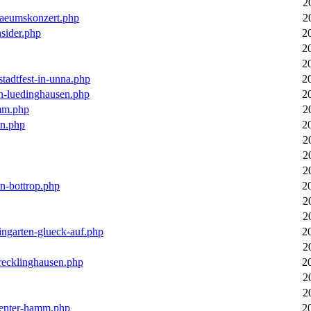
2
laeumskonzert.php
2
nsider.php
2
2
2
stadtfest-in-unna.php
2
in-luedinghausen.php
2
mm.php
2
en.php
2
2
2
2
in-bottrop.php
2
2
2
ingarten-glueck-auf.php
2
2
-recklinghausen.php
2
2
2
ecenter-hamm.php
2