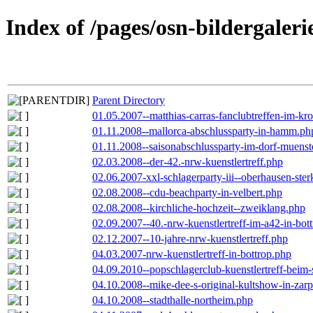
Index of /pages/osn-bildergaleri
Parent Directory
01.05.2007--matthias-carras-fanclubtreffen-im-k
01.11.2008--mallorca-abschlussparty-in-hamm.ph
01.11.2008--saisonabschlussparty-im-dorf-muenst
02.03.2008--der-42.-nrw-kuenstlertreff.php
02.06.2007-xxl-schlagerparty-iii--oberhausen-ste
02.08.2008--cdu-beachparty-in-velbert.php
02.08.2008--kirchliche-hochzeit--zweiklang.php
02.09.2007--40.-nrw-kuenstlertreff-im-a42-in-bot
02.12.2007--10-jahre-nrw-kuenstlertreff.php
04.03.2007-nrw-kuenstlertreff-in-bottrop.php
04.09.2010--popschlagerclub-kuenstlertreff-beim-
04.10.2008--mike-dee-s-original-kultshow-in-zar
04.10.2008--stadthalle-northeim.php