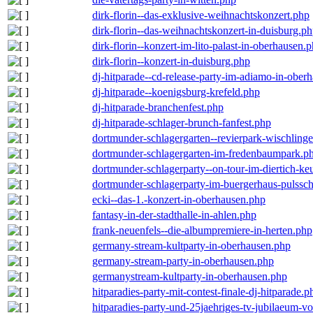
dirk-florin--das-exklusive-weihnachtskonzert.php
dirk-florin--das-weihnachtskonzert-in-duisburg.p
dirk-florin--konzert-im-lito-palast-in-oberhausen.
dirk-florin--konzert-in-duisburg.php
dj-hitparade--cd-release-party-im-adiamo-in-ober
dj-hitparade--koenigsburg-krefeld.php
dj-hitparade-branchenfest.php
dj-hitparade-schlager-brunch-fanfest.php
dortmunder-schlagergarten--revierpark-wischling
dortmunder-schlagergarten-im-fredenbaumpark.p
dortmunder-schlagerparty--on-tour-im-diertich-k
dortmunder-schlagerparty-im-buergerhaus-pulssc
ecki--das-1.-konzert-in-oberhausen.php
fantasy-in-der-stadthalle-in-ahlen.php
frank-neuenfels--die-albumpremiere-in-herten.php
germany-stream-kultparty-in-oberhausen.php
germany-stream-party-in-oberhausen.php
germanystream-kultparty-in-oberhausen.php
hitparadies-party-mit-contest-finale-dj-hitparade.p
hitparadies-party-und-25jaehriges-tv-jubilaeum