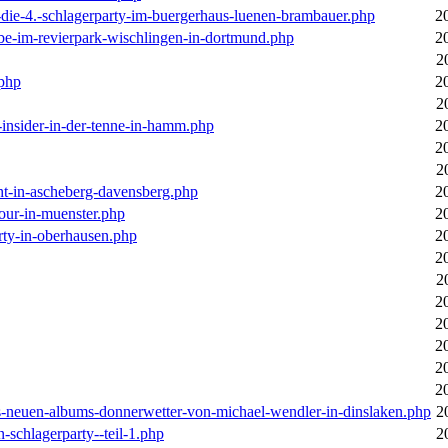
-die-4.-schlagerparty-im-buergerhaus-luenen-brambauer.php
2
ebe-im-revierpark-wischlingen-in-dortmund.php
2
2
.php
2
2
r-insider-in-der-tenne-in-hamm.php
2
2
2
cht-in-ascheberg-davensberg.php
2
our-in-muenster.php
2
rty-in-oberhausen.php
2
2
2
2
2
2
2
2
des-neuen-albums-donnerwetter-von-michael-wendler-in-dinslaken.php
2
n-schlagerparty--teil-1.php
2