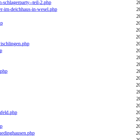
n-schlagerparty--teil-2.php
2
er-im-deichhaus-in-wesel.php
2
2
hp
2
2
2
wischlingen.php
2
hp
2
2
2
.php
2
2
2
2
2
2
nfeld.php
2
2
hp
2
luedinghausen.php
2
2