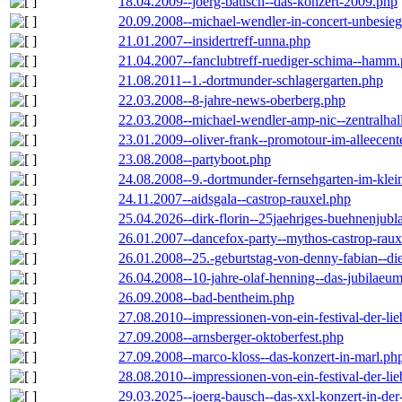
18.04.2009--joerg-bausch--das-konzert-2009.php
20.09.2008--michael-wendler-in-concert-unbesie
21.01.2007--insidertreff-unna.php
21.04.2007--fanclubtreff-ruediger-schima--hamm
21.08.2011--1.-dortmunder-schlagergarten.php
22.03.2008--8-jahre-news-oberberg.php
22.03.2008--michael-wendler-amp-nic--zentralha
23.01.2009--oliver-frank--promotour-im-alleece
23.08.2008--partyboot.php
24.08.2008--9.-dortmunder-fernsehgarten-im-klei
24.11.2007--aidsgala--castrop-rauxel.php
25.04.2026--dirk-florin--25jaehriges-buehnenjubl
26.01.2007--dancefox-party--mythos-castrop-raux
26.01.2008--25.-geburtstag-von-denny-fabian--die-
26.04.2008--10-jahre-olaf-henning--das-jubilaeu
26.09.2008--bad-bentheim.php
27.08.2010--impressionen-von-ein-festival-der-li
27.09.2008--arnsberger-oktoberfest.php
27.09.2008--marco-kloss--das-konzert-in-marl.ph
28.08.2010--impressionen-von-ein-festival-der-li
29.03.2025--joerg-bausch--das-xxl-konzert-in-de