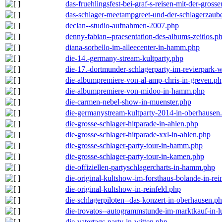
das-fruehlingsfest-bei-graf-s-reisen-mit-der-grosse
das-schlager-meetampgreet-und-der-schlagerzaub
declan--studio-aufnahmen-2007.php
denny-fabian--praesentation-des-albums-zeitlos.p
diana-sorbello-im-alleecenter-in-hamm.php
die-14.-germany-stream-kultparty.php
die-17.-dortmunder-schlagerparty-im-revierpark-
die-albumpremiere-von-al-amp-chris-in-greven.p
die-albumpremiere-von-midoo-in-hamm.php
die-carmen-nebel-show-in-muenster.php
die-germanystream-kultparty-2014-in-oberhausen
die-grosse-schlager-hitparade-in-ahlen.php
die-grosse-schlager-hitparade-xxl-in-ahlen.php
die-grosse-schlager-party-tour-in-hamm.php
die-grosse-schlager-party-tour-in-kamen.php
die-offiziellen-partyschlagercharts-in-hamm.php
die-original-kultshow-im-forsthaus-bolande-in-rei
die-original-kultshow-in-reinfeld.php
die-schlagerpiloten--das-konzert-in-oberhausen.p
die-trovatos--autogrammstunde-im-marktkauf-in-
die-vatertags-party-in-witten.php