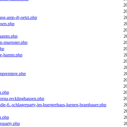
2
2
ang-amp-dj-oetzi.php
2
usen.php
2
2
n-hamm.php
2
in-muenster.php
2
php
2
nne-hamm.php
2
2
2
bumpremiere.php
2
2
2
n.php
2
arena-recklinghausen.php
2
-die-6.-schlagerparty-im-buergerhaus-luenen-brambauer.php
2
2
n.php
2
gsparty.php
2