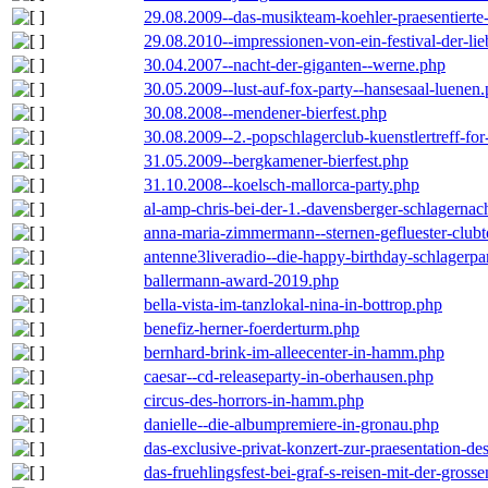
29.08.2009--das-musikteam-koehler-praesentierte
29.08.2010--impressionen-von-ein-festival-der-li
30.04.2007--nacht-der-giganten--werne.php
30.05.2009--lust-auf-fox-party--hansesaal-luenen
30.08.2008--mendener-bierfest.php
30.08.2009--2.-popschlagerclub-kuenstlertreff-fo
31.05.2009--bergkamener-bierfest.php
31.10.2008--koelsch-mallorca-party.php
al-amp-chris-bei-der-1.-davensberger-schlagerna
anna-maria-zimmermann--sternen-gefluester-clubt
antenne3liveradio--die-happy-birthday-schlagerpa
ballermann-award-2019.php
bella-vista-im-tanzlokal-nina-in-bottrop.php
benefiz-herner-foerderturm.php
bernhard-brink-im-alleecenter-in-hamm.php
caesar--cd-releaseparty-in-oberhausen.php
circus-des-horrors-in-hamm.php
danielle--die-albumpremiere-in-gronau.php
das-exclusive-privat-konzert-zur-praesentation-
das-fruehlingsfest-bei-graf-s-reisen-mit-der-grosse