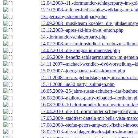
12.04.2008--11.-dortmunder-schlagerparty-im-gol
12.10.2008--olfener-herbst-mit-zweiklang-amp-jul
13.-germany-stream-kultparty.php
13.09.2008--musikteam-koehler--die-jubilaeumsp
13.12.2008--apres-ski-hits-in-st.-anton.php
14.-dortmunder-schlagerparty.php
14.02.2008--nic-im-tonstudio-in-koeln-zur-albu
14.02.2013--die-amigos-in-muenster.php
14.06.2009--benefiz-schlagermarathon-im-gemein
14.11.2007--michael-wendler--dvd-vorstellung--k
15.09.2007--joerg-bausch--das-konzert.php
15.11.2008--rosa-s-geburtstagsparty-im-abraxxass
15.11.2008--ue30-party--sulingen.php
16.05.2009--25-jahre-susan-schubert--das-buehn
16.08.2008--mallorca-party-reloaded--northeim.p
16.08.2009--10.-dortmunder-fernsehgarten-im-kle
17.04.2010--die-13.-dortmunder-schlagerparty-in-
17.05.2009--stadtfest-datteln-mit-bella-vista-marc
17.08.2008--stefan-peters-amp-axel-fischer-im-se
18.02.2013--die-schlagerhits-des-jahres-in-muenst