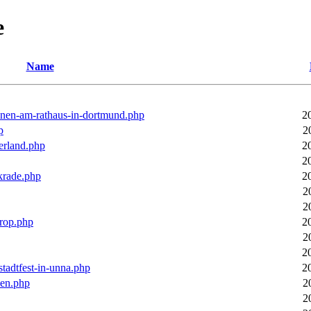
e
Name
ronen-am-rathaus-in-dortmund.php
2
p
2
erland.php
2
2
rkrade.php
2
2
2
trop.php
2
2
2
stadtfest-in-unna.php
2
pen.php
2
2