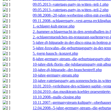
09.05.2013--vatertags-party-in-witten--teil-1.php
09.05.2013--vatertags-party-in-witten--teil-2.php
09.08.2008--20-jahre-werbering-olfen-mit-zweikl
09.11.2008--schlagerparty--vest-arena-recklingha
1.-schlager-kult-messe.php
2.-hammer-schlagernacht-in-den-zentralhallen-i
2.-schlagerstuendchen-im-restaurant-sueltemeyer-
5-jahre-dj-hitparade-in-der-disco-nina-in-bottrop.
5-jahre-foxwahn--die-geburtstagsparty-in-der-te
5.-joerg-bausch--konzert.php
8-jahre-germany-stream--die-geburtstagsparty.php
10-jahre-dirk-florin--die-jubilaeumsparty-mit-al
10-jahre-dj-hitparade--der-branchentreff.php
10-jahre-germany-stream.php
10-jahre-vatertagsparty-am-sonnenschein-in-witte
10.01.2010--verleihung-des-schlager-saphir--vest
10.04.2010--das-musikteam-koehler-praesentierte
10.10.2008--malle-closing.php
10.11.2007--germanystream-kultparty--oberhause
12.04.2008--5-jahre-germany-stream--die-geburta