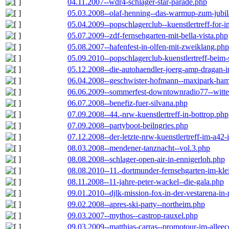
04.11.2007--wdr4-schlager-star-parade.php
05.03.2008--olaf-henning--das-warmup-zum-jubi
05.04.2009--popschlagerclub--kuenstlertreff-for-i
05.07.2009--zdf-fernsehgarten-mit-bella-vista.php
05.08.2007--hafenfest-in-olfen-mit-zweiklang.php
05.09.2010--popschlagerclub-kuenstlertreff-beim-
05.12.2008--die-autohaendler-joerg-amp-dragan-
06.04.2008--geschwister-hofmann--maxipark-ha
06.06.2009--sommerfest-downtownradio77--witt
06.07.2008--benefiz-fuer-silvana.php
07.09.2008--44.-nrw-kuenstlertreff-in-bottrop.php
07.09.2008--partyboot-beilngries.php
07.12.2008--der-letzte-nrw-kuenstlertreff-im-a42-
08.03.2008--mendener-tanznacht--vol.3.php
08.08.2008--schlager-open-air-in-ennigerloh.php
08.08.2010--11.-dortmunder-fernsehgarten-im-kle
08.11.2008--11-jahre-peter-wackel--die-gala.php
09.01.2010--djlk-mission-fox-in-der-vestarena-in
09.02.2008--apres-ski-party--northeim.php
09.03.2007--mythos--castrop-rauxel.php
09.03.2009--matthias-carras--promotour-im-alle