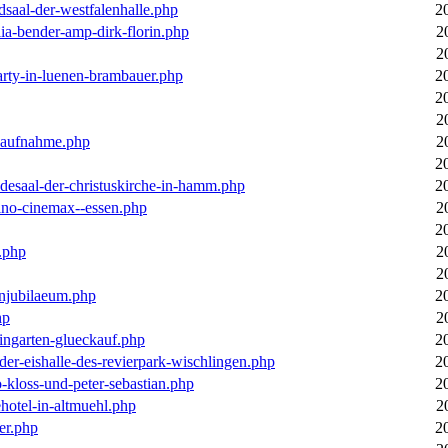
dsaal-der-westfalenhalle.php
2
ia-bender-amp-dirk-florin.php
2
2
arty-in-luenen-brambauer.php
2
2
2
m-aufnahme.php
2
2
desaal-der-christuskirche-in-hamm.php
2
ino-cinemax--essen.php
2
2
.php
2
2
enjubilaeum.php
2
hp
2
ingarten-glueckauf.php
2
der-eishalle-des-revierpark-wischlingen.php
2
o-kloss-und-peter-sebastian.php
2
ehotel-in-altmuehl.php
2
er.php
2