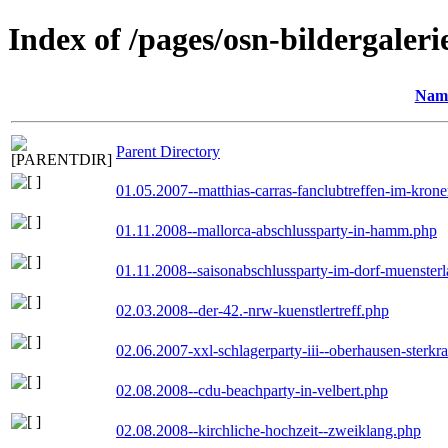
Index of /pages/osn-bildergaleri
Nam
Parent Directory
01.05.2007--matthias-carras-fanclubtreffen-im-kron
01.11.2008--mallorca-abschlussparty-in-hamm.php
01.11.2008--saisonabschlussparty-im-dorf-muenster
02.03.2008--der-42.-nrw-kuenstlertreff.php
02.06.2007-xxl-schlagerparty-iii--oberhausen-sterkr
02.08.2008--cdu-beachparty-in-velbert.php
02.08.2008--kirchliche-hochzeit--zweiklang.php