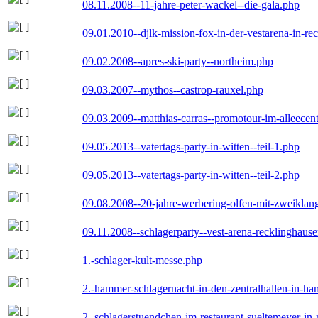
08.11.2008--11-jahre-peter-wackel--die-gala.php
09.01.2010--djlk-mission-fox-in-der-vestarena-in-re
09.02.2008--apres-ski-party--northeim.php
09.03.2007--mythos--castrop-rauxel.php
09.03.2009--matthias-carras--promotour-im-alleece
09.05.2013--vatertags-party-in-witten--teil-1.php
09.05.2013--vatertags-party-in-witten--teil-2.php
09.08.2008--20-jahre-werbering-olfen-mit-zweiklan
09.11.2008--schlagerparty--vest-arena-recklinghaus
1.-schlager-kult-messe.php
2.-hammer-schlagernacht-in-den-zentralhallen-in-h
2.-schlagerstuendchen-im-restaurant-sueltemeyer-in