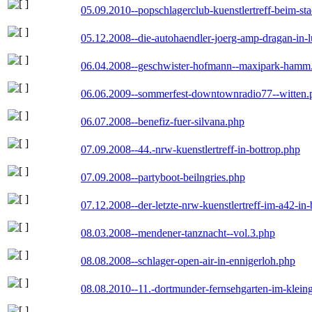
05.09.2010--popschlagerclub-kuenstlertreff-beim-sta
05.12.2008--die-autohaendler-joerg-amp-dragan-in-
06.04.2008--geschwister-hofmann--maxipark-hamm
06.06.2009--sommerfest-downtownradio77--witten.
06.07.2008--benefiz-fuer-silvana.php
07.09.2008--44.-nrw-kuenstlertreff-in-bottrop.php
07.09.2008--partyboot-beilngries.php
07.12.2008--der-letzte-nrw-kuenstlertreff-im-a42-in-
08.03.2008--mendener-tanznacht--vol.3.php
08.08.2008--schlager-open-air-in-ennigerloh.php
08.08.2010--11.-dortmunder-fernsehgarten-im-klein