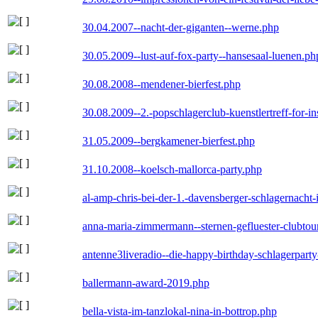
30.04.2007--nacht-der-giganten--werne.php
30.05.2009--lust-auf-fox-party--hansesaal-luenen.ph
30.08.2008--mendener-bierfest.php
30.08.2009--2.-popschlagerclub-kuenstlertreff-for-i
31.05.2009--bergkamener-bierfest.php
31.10.2008--koelsch-mallorca-party.php
al-amp-chris-bei-der-1.-davensberger-schlagernacht
anna-maria-zimmermann--sternen-gefluester-clubtou
antenne3liveradio--die-happy-birthday-schlagerpart
ballermann-award-2019.php
bella-vista-im-tanzlokal-nina-in-bottrop.php