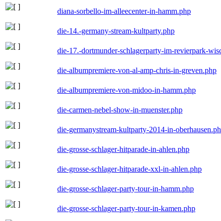
diana-sorbello-im-alleecenter-in-hamm.php
die-14.-germany-stream-kultparty.php
die-17.-dortmunder-schlagerparty-im-revierpark-wis
die-albumpremiere-von-al-amp-chris-in-greven.php
die-albumpremiere-von-midoo-in-hamm.php
die-carmen-nebel-show-in-muenster.php
die-germanystream-kultparty-2014-in-oberhausen.p
die-grosse-schlager-hitparade-in-ahlen.php
die-grosse-schlager-hitparade-xxl-in-ahlen.php
die-grosse-schlager-party-tour-in-hamm.php
die-grosse-schlager-party-tour-in-kamen.php