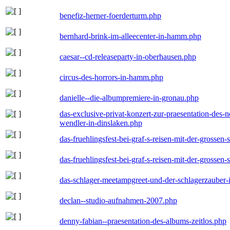
benefiz-herner-foerderturm.php
bernhard-brink-im-alleecenter-in-hamm.php
caesar--cd-releaseparty-in-oberhausen.php
circus-des-horrors-in-hamm.php
danielle--die-albumpremiere-in-gronau.php
das-exclusive-privat-konzert-zur-praesentation-des
wendler-in-dinslaken.php
das-fruehlingsfest-bei-graf-s-reisen-mit-der-grossen-
das-fruehlingsfest-bei-graf-s-reisen-mit-der-grossen-
das-schlager-meetampgreet-und-der-schlagerzauber-
declan--studio-aufnahmen-2007.php
denny-fabian--praesentation-des-albums-zeitlos.php