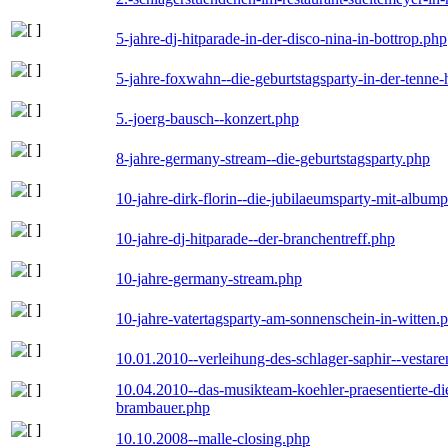
5-jahre-dj-hitparade-in-der-disco-nina-in-bottrop.php
5-jahre-foxwahn--die-geburtstagsparty-in-der-tenn
5.-joerg-bausch--konzert.php
8-jahre-germany-stream--die-geburtstagsparty.php
10-jahre-dirk-florin--die-jubilaeumsparty-mit-album
10-jahre-dj-hitparade--der-branchentreff.php
10-jahre-germany-stream.php
10-jahre-vatertagsparty-am-sonnenschein-in-witten.
10.01.2010--verleihung-des-schlager-saphir--vestar
10.04.2010--das-musikteam-koehler-praesentierte-di
brambauer.php
10.10.2008--malle-closing.php