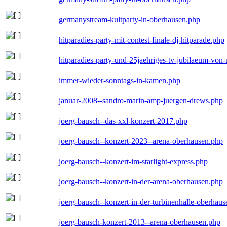
germanystream-kultparty-in-oberhausen.php
hitparadies-party-mit-contest-finale-dj-hitparade.php
hitparadies-party-und-25jaehriges-tv-jubilaeum-vo
immer-wieder-sonntags-in-kamen.php
januar-2008--sandro-marin-amp-juergen-drews.php
joerg-bausch--das-xxl-konzert-2017.php
joerg-bausch--konzert-2023--arena-oberhausen.php
joerg-bausch--konzert-im-starlight-express.php
joerg-bausch--konzert-in-der-arena-oberhausen.php
joerg-bausch--konzert-in-der-turbinenhalle-oberhau
joerg-bausch-konzert-2013--arena-oberhausen.php