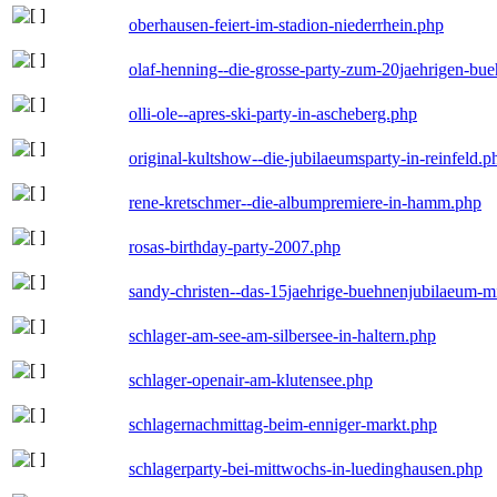
oberhausen-feiert-im-stadion-niederrhein.php
olaf-henning--die-grosse-party-zum-20jaehrigen-bu
olli-ole--apres-ski-party-in-ascheberg.php
original-kultshow--die-jubilaeumsparty-in-reinfeld.p
rene-kretschmer--die-albumpremiere-in-hamm.php
rosas-birthday-party-2007.php
sandy-christen--das-15jaehrige-buehnenjubilaeum-m
schlager-am-see-am-silbersee-in-haltern.php
schlager-openair-am-klutensee.php
schlagernachmittag-beim-enniger-markt.php
schlagerparty-bei-mittwochs-in-luedinghausen.php