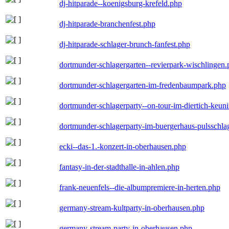
dj-hitparade--koenigsburg-krefeld.php
dj-hitparade-branchenfest.php
dj-hitparade-schlager-brunch-fanfest.php
dortmunder-schlagergarten--revierpark-wischlingen
dortmunder-schlagergarten-im-fredenbaumpark.php
dortmunder-schlagerparty--on-tour-im-diertich-keu
dortmunder-schlagerparty-im-buergerhaus-pulsschla
ecki--das-1.-konzert-in-oberhausen.php
fantasy-in-der-stadthalle-in-ahlen.php
frank-neuenfels--die-albumpremiere-in-herten.php
germany-stream-kultparty-in-oberhausen.php
germany-stream-party-in-oberhausen.php