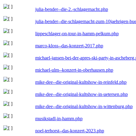
julia-bender--die-2.-schlagernacht.php
julia-bender--die-schlagernacht-zum-10jaehrigen-b
lippeschlager-on-tour-in-hamm-pelkum.php
marco-kloss--das-konzert-2017.php
michael-jansen-bei-der-apres-ski-party-in-ascheberg
michael-ulm--konzert-in-oberhausen.php
mike-dee--die-original-kultshow-in-reinfeld.php
mike-dee--die-original-kultshow-in-uetersen.php
mike-dee--die-original-kultshow-in-wittenburg.php
musikstadl-in-hamm.php
noel-terhorst--das-konzert-2023.php