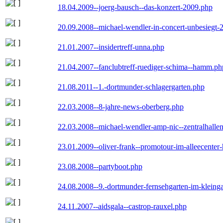
18.04.2009--joerg-bausch--das-konzert-2009.php
20.09.2008--michael-wendler-in-concert-unbesiegt-
21.01.2007--insidertreff-unna.php
21.04.2007--fanclubtreff-ruediger-schima--hamm.ph
21.08.2011--1.-dortmunder-schlagergarten.php
22.03.2008--8-jahre-news-oberberg.php
22.03.2008--michael-wendler-amp-nic--zentralhall
23.01.2009--oliver-frank--promotour-im-alleecente
23.08.2008--partyboot.php
24.08.2008--9.-dortmunder-fernsehgarten-im-kleinga
24.11.2007--aidsgala--castrop-rauxel.php