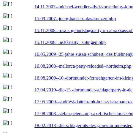
14.11.2007--michael-wendler--dvd-vorstellung--kin
15.09.2007--joerg-bausch--das-konzert.php
15.11.2008--rosa-s-geburtstagsparty-im-abraxxass.p
15.11.2008--ue30-party--sulingen.php
16.05.2009--25-jahre-susan-schubert--das-buehnenj
16.08.2008--mallorca-party-reloaded--northeim.php
16.08.2009--10.-dortmunder-fernsehgarten-im-klein
17.04.2010--die-13.-dortmunder-schlagerparty-in-der
17.05.2009--stadtfest-datteln-mit-bella-vista-marco-
17.08.2008--stefan-peters-amp-axel-fischer-im-seeho
18.02.2013--die-schlagerhits-des-jahres-in-muenster