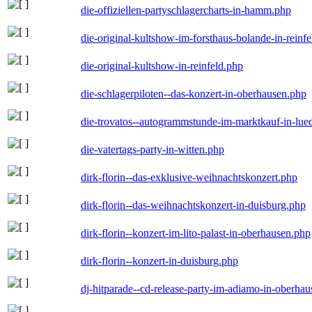
die-offiziellen-partyschlagercharts-in-hamm.php
die-original-kultshow-im-forsthaus-bolande-in-reinf
die-original-kultshow-in-reinfeld.php
die-schlagerpiloten--das-konzert-in-oberhausen.php
die-trovatos--autogrammstunde-im-marktkauf-in-lu
die-vatertags-party-in-witten.php
dirk-florin--das-exklusive-weihnachtskonzert.php
dirk-florin--das-weihnachtskonzert-in-duisburg.php
dirk-florin--konzert-im-lito-palast-in-oberhausen.php
dirk-florin--konzert-in-duisburg.php
dj-hitparade--cd-release-party-im-adiamo-in-oberha