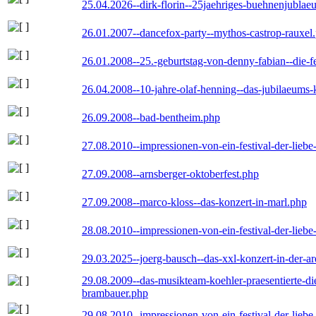
25.04.2026--dirk-florin--25jaehriges-buehnenjublaeu
26.01.2007--dancefox-party--mythos-castrop-rauxel
26.01.2008--25.-geburtstag-von-denny-fabian--die-fei
26.04.2008--10-jahre-olaf-henning--das-jubilaeums-
26.09.2008--bad-bentheim.php
27.08.2010--impressionen-von-ein-festival-der-lieb
27.09.2008--arnsberger-oktoberfest.php
27.09.2008--marco-kloss--das-konzert-in-marl.php
28.08.2010--impressionen-von-ein-festival-der-lieb
29.03.2025--joerg-bausch--das-xxl-konzert-in-der-a
29.08.2009--das-musikteam-koehler-praesentierte-di
brambauer.php
29.08.2010--impressionen-von-ein-festival-der-lieb