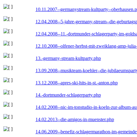
10.11.2007--germanystream-kultparty--oberhausen.
12.04.2008--5-jahre-germany-stream--die-geburtags
12.04.2008--11.-dortmunder-schlagerparty-im-goldsa
12.10.2008--olfener-herbst-mit-zweiklang-amp-julia
13.-germany-stream-kultparty.php
13.09.2008--musikteam-koehler--die-jubilaeumspart
13.12.2008--apres-ski-hits-in-st.-anton.php
14.-dortmunder-schlagerparty.php
14.02.2008--nic-im-tonstudio-in-koeln-zur-album-a
14.02.2013--die-amigos-in-muenster.php
14.06.2009--benefiz-schlagermarathon-im-gemeindes