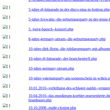
5-jahre-dj-hitparade-in-der-disco-nina-in-bottrop.php
5-jahre-foxwahn--die-geburtstagsparty-in-der-tenn
5.-joerg-bausch--konzert.php
8-jahre-germany-stream--die-geburtstagsparty.php
10-jahre-dirk-florin--die-jubilaeumsparty-mit-album
10-jahre-dj-hitparade--der-branchentreff.php
10-jahre-germany-stream.php
10-jahre-vatertagsparty-am-sonnenschein-in-witten.
10.01.2010--verleihung-des-schlager-saphir--vestar
10.04.2010--das-musikteam-koehler-praesentierte-di
brambauer.php
10.10.2008--malle-closing.php