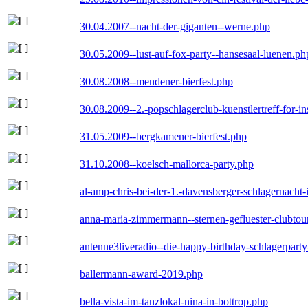
30.04.2007--nacht-der-giganten--werne.php
30.05.2009--lust-auf-fox-party--hansesaal-luenen.ph
30.08.2008--mendener-bierfest.php
30.08.2009--2.-popschlagerclub-kuenstlertreff-for-i
31.05.2009--bergkamener-bierfest.php
31.10.2008--koelsch-mallorca-party.php
al-amp-chris-bei-der-1.-davensberger-schlagernacht
anna-maria-zimmermann--sternen-gefluester-clubtou
antenne3liveradio--die-happy-birthday-schlagerpart
ballermann-award-2019.php
bella-vista-im-tanzlokal-nina-in-bottrop.php