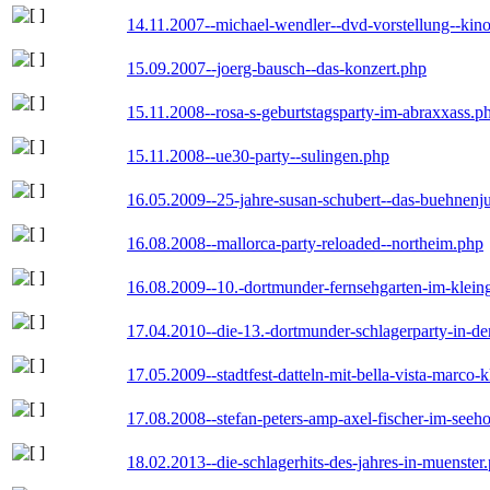
14.11.2007--michael-wendler--dvd-vorstellung--kin
15.09.2007--joerg-bausch--das-konzert.php
15.11.2008--rosa-s-geburtstagsparty-im-abraxxass.p
15.11.2008--ue30-party--sulingen.php
16.05.2009--25-jahre-susan-schubert--das-buehnenj
16.08.2008--mallorca-party-reloaded--northeim.php
16.08.2009--10.-dortmunder-fernsehgarten-im-klein
17.04.2010--die-13.-dortmunder-schlagerparty-in-der
17.05.2009--stadtfest-datteln-mit-bella-vista-marco-
17.08.2008--stefan-peters-amp-axel-fischer-im-seeho
18.02.2013--die-schlagerhits-des-jahres-in-muenster