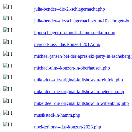
julia-bender--die-2.-schlagernacht.php
julia-bender--die-schlagernacht-zum-10jaehrigen-b
lippeschlager-on-tour-in-hamm-pelkum.php
marco-kloss--das-konzert-2017.php
michael-jansen-bei-der-apres-ski-party-in-ascheberg
michael-ulm--konzert-in-oberhausen.php
mike-dee--die-original-kultshow-in-reinfeld.php
mike-dee--die-original-kultshow-in-uetersen.php
mike-dee--die-original-kultshow-in-wittenburg.php
musikstadl-in-hamm.php
noel-terhorst--das-konzert-2023.php