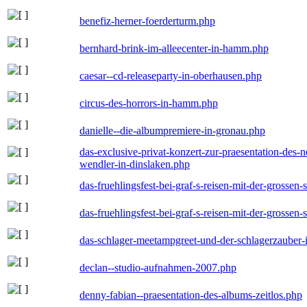
benefiz-herner-foerderturm.php
bernhard-brink-im-alleecenter-in-hamm.php
caesar--cd-releaseparty-in-oberhausen.php
circus-des-horrors-in-hamm.php
danielle--die-albumpremiere-in-gronau.php
das-exclusive-privat-konzert-zur-praesentation-des
wendler-in-dinslaken.php
das-fruehlingsfest-bei-graf-s-reisen-mit-der-grossen-
das-fruehlingsfest-bei-graf-s-reisen-mit-der-grossen-
das-schlager-meetampgreet-und-der-schlagerzauber-
declan--studio-aufnahmen-2007.php
denny-fabian--praesentation-des-albums-zeitlos.php