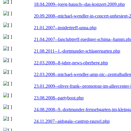
18.04.2009--joerg-bausch--das-konzert-2009.php
20.09.2008--michael-wendler-in-concert-unbesiegt-
21.01.2007--insidertreff-unna.php
21.04.2007--fanclubtreff-ruediger-schima--hamm.ph
21.08.2011--1.-dortmunder-schlagergarten.php
22.03.2008--8-jahre-news-oberberg.php
22.03.2008--michael-wendler-amp-nic--zentralhall
23.01.2009--oliver-frank--promotour-im-alleecente
23.08.2008--partyboot.php
24.08.2008--9.-dortmunder-fernsehgarten-im-kleinga
24.11.2007--aidsgala--castrop-rauxel.php