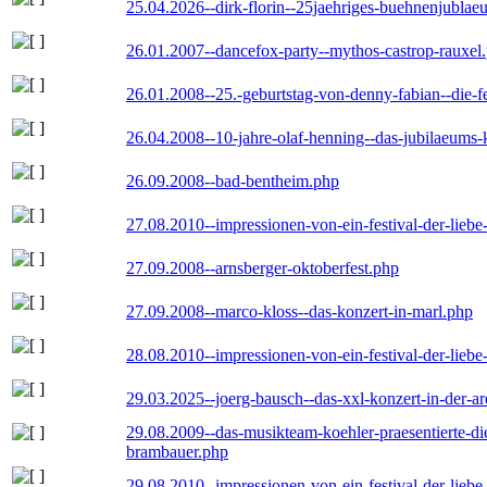
25.04.2026--dirk-florin--25jaehriges-buehnenjublaeu
26.01.2007--dancefox-party--mythos-castrop-rauxel
26.01.2008--25.-geburtstag-von-denny-fabian--die-fei
26.04.2008--10-jahre-olaf-henning--das-jubilaeums-
26.09.2008--bad-bentheim.php
27.08.2010--impressionen-von-ein-festival-der-lieb
27.09.2008--arnsberger-oktoberfest.php
27.09.2008--marco-kloss--das-konzert-in-marl.php
28.08.2010--impressionen-von-ein-festival-der-lieb
29.03.2025--joerg-bausch--das-xxl-konzert-in-der-a
29.08.2009--das-musikteam-koehler-praesentierte-di
brambauer.php
29.08.2010--impressionen-von-ein-festival-der-lieb