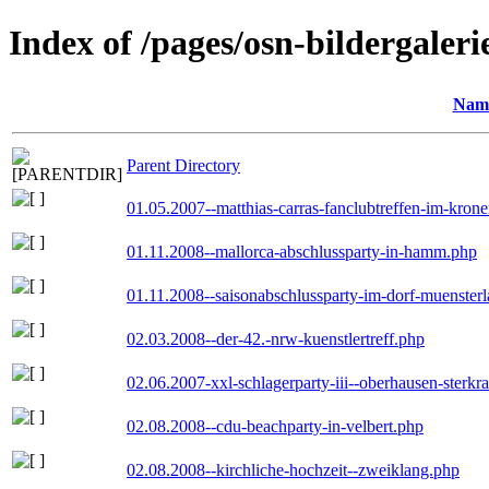
Index of /pages/osn-bildergaleri
Nam
Parent Directory
01.05.2007--matthias-carras-fanclubtreffen-im-kron
01.11.2008--mallorca-abschlussparty-in-hamm.php
01.11.2008--saisonabschlussparty-im-dorf-muenster
02.03.2008--der-42.-nrw-kuenstlertreff.php
02.06.2007-xxl-schlagerparty-iii--oberhausen-sterkr
02.08.2008--cdu-beachparty-in-velbert.php
02.08.2008--kirchliche-hochzeit--zweiklang.php