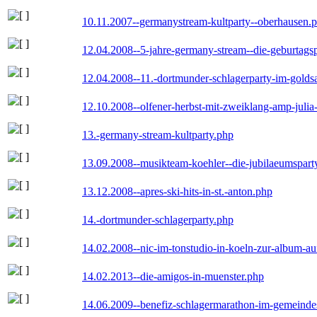
10.11.2007--germanystream-kultparty--oberhausen.
12.04.2008--5-jahre-germany-stream--die-geburtags
12.04.2008--11.-dortmunder-schlagerparty-im-goldsa
12.10.2008--olfener-herbst-mit-zweiklang-amp-julia
13.-germany-stream-kultparty.php
13.09.2008--musikteam-koehler--die-jubilaeumspart
13.12.2008--apres-ski-hits-in-st.-anton.php
14.-dortmunder-schlagerparty.php
14.02.2008--nic-im-tonstudio-in-koeln-zur-album-a
14.02.2013--die-amigos-in-muenster.php
14.06.2009--benefiz-schlagermarathon-im-gemeindes