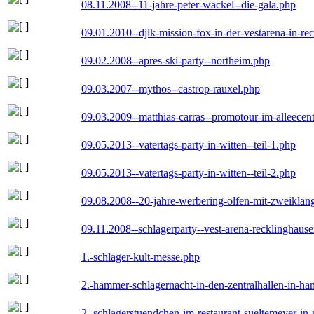
08.11.2008--11-jahre-peter-wackel--die-gala.php
09.01.2010--djlk-mission-fox-in-der-vestarena-in-re
09.02.2008--apres-ski-party--northeim.php
09.03.2007--mythos--castrop-rauxel.php
09.03.2009--matthias-carras--promotour-im-alleece
09.05.2013--vatertags-party-in-witten--teil-1.php
09.05.2013--vatertags-party-in-witten--teil-2.php
09.08.2008--20-jahre-werbering-olfen-mit-zweiklan
09.11.2008--schlagerparty--vest-arena-recklinghaus
1.-schlager-kult-messe.php
2.-hammer-schlagernacht-in-den-zentralhallen-in-h
2.-schlagerstuendchen-im-restaurant-sueltemeyer-in