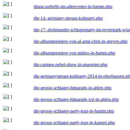
diana-sorbello-im-alleecenter-in-hamm.php
die-14.-germany-stream-kultparty.php
die-17.-dortmunder-schlagerparty-im-revierpark-wis
die-albumpremiere-von-al-amp-chris-in-greven.php
die-albumpremiere-von-midoo-in-hamm.php
die-carmen-nebel-show-in-muenster.php
die-germanystream-kultparty-2014-in-oberhausen.p
die-grosse-schlager-hitparade-in-ahlen.php
die-grosse-schlager-hitparade-xxl-in-ahlen.php
die-grosse-schlager-party-tour-in-hamm.php
die-grosse-schlager-party-tour-in-kamen.php