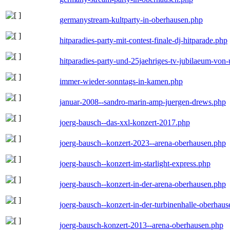
germanystream-kultparty-in-oberhausen.php
hitparadies-party-mit-contest-finale-dj-hitparade.php
hitparadies-party-und-25jaehriges-tv-jubilaeum-vo
immer-wieder-sonntags-in-kamen.php
januar-2008--sandro-marin-amp-juergen-drews.php
joerg-bausch--das-xxl-konzert-2017.php
joerg-bausch--konzert-2023--arena-oberhausen.php
joerg-bausch--konzert-im-starlight-express.php
joerg-bausch--konzert-in-der-arena-oberhausen.php
joerg-bausch--konzert-in-der-turbinenhalle-oberhau
joerg-bausch-konzert-2013--arena-oberhausen.php