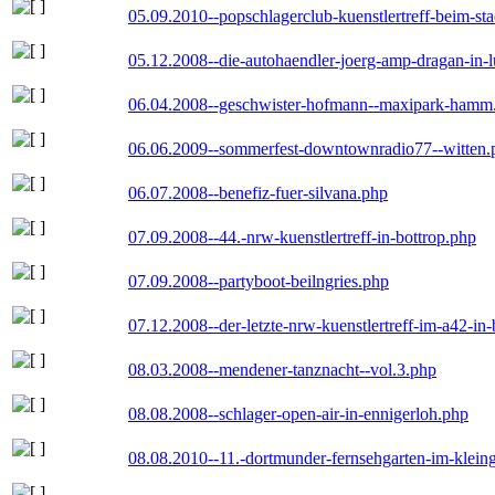
05.09.2010--popschlagerclub-kuenstlertreff-beim-sta
05.12.2008--die-autohaendler-joerg-amp-dragan-in-
06.04.2008--geschwister-hofmann--maxipark-hamm
06.06.2009--sommerfest-downtownradio77--witten.
06.07.2008--benefiz-fuer-silvana.php
07.09.2008--44.-nrw-kuenstlertreff-in-bottrop.php
07.09.2008--partyboot-beilngries.php
07.12.2008--der-letzte-nrw-kuenstlertreff-im-a42-in-
08.03.2008--mendener-tanznacht--vol.3.php
08.08.2008--schlager-open-air-in-ennigerloh.php
08.08.2010--11.-dortmunder-fernsehgarten-im-klein