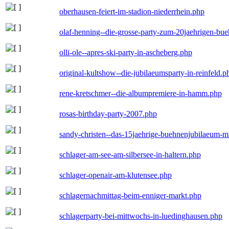
oberhausen-feiert-im-stadion-niederrhein.php
olaf-henning--die-grosse-party-zum-20jaehrigen-bu
olli-ole--apres-ski-party-in-ascheberg.php
original-kultshow--die-jubilaeumsparty-in-reinfeld.p
rene-kretschmer--die-albumpremiere-in-hamm.php
rosas-birthday-party-2007.php
sandy-christen--das-15jaehrige-buehnenjubilaeum-m
schlager-am-see-am-silbersee-in-haltern.php
schlager-openair-am-klutensee.php
schlagernachmittag-beim-enniger-markt.php
schlagerparty-bei-mittwochs-in-luedinghausen.php