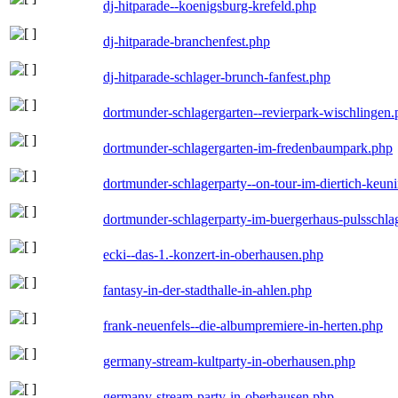
dj-hitparade--koenigsburg-krefeld.php
dj-hitparade-branchenfest.php
dj-hitparade-schlager-brunch-fanfest.php
dortmunder-schlagergarten--revierpark-wischlingen
dortmunder-schlagergarten-im-fredenbaumpark.php
dortmunder-schlagerparty--on-tour-im-diertich-keu
dortmunder-schlagerparty-im-buergerhaus-pulsschla
ecki--das-1.-konzert-in-oberhausen.php
fantasy-in-der-stadthalle-in-ahlen.php
frank-neuenfels--die-albumpremiere-in-herten.php
germany-stream-kultparty-in-oberhausen.php
germany-stream-party-in-oberhausen.php