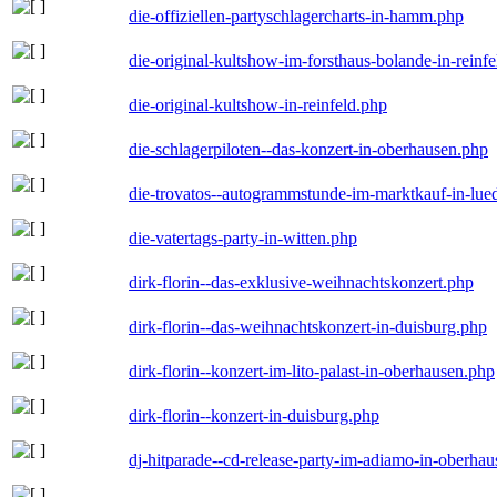
die-offiziellen-partyschlagercharts-in-hamm.php
die-original-kultshow-im-forsthaus-bolande-in-reinf
die-original-kultshow-in-reinfeld.php
die-schlagerpiloten--das-konzert-in-oberhausen.php
die-trovatos--autogrammstunde-im-marktkauf-in-lu
die-vatertags-party-in-witten.php
dirk-florin--das-exklusive-weihnachtskonzert.php
dirk-florin--das-weihnachtskonzert-in-duisburg.php
dirk-florin--konzert-im-lito-palast-in-oberhausen.php
dirk-florin--konzert-in-duisburg.php
dj-hitparade--cd-release-party-im-adiamo-in-oberha