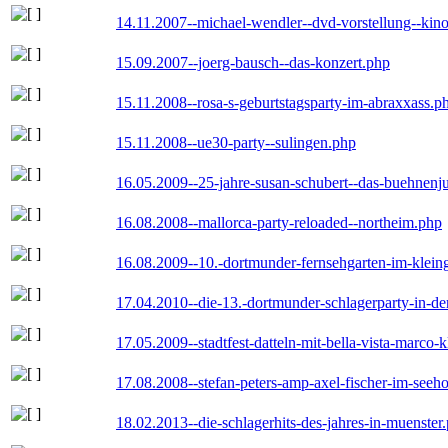
14.11.2007--michael-wendler--dvd-vorstellung--kin
15.09.2007--joerg-bausch--das-konzert.php
15.11.2008--rosa-s-geburtstagsparty-im-abraxxass.p
15.11.2008--ue30-party--sulingen.php
16.05.2009--25-jahre-susan-schubert--das-buehnenj
16.08.2008--mallorca-party-reloaded--northeim.php
16.08.2009--10.-dortmunder-fernsehgarten-im-klein
17.04.2010--die-13.-dortmunder-schlagerparty-in-der
17.05.2009--stadtfest-datteln-mit-bella-vista-marco-
17.08.2008--stefan-peters-amp-axel-fischer-im-seeho
18.02.2013--die-schlagerhits-des-jahres-in-muenster