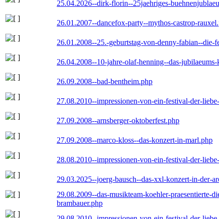
25.04.2026--dirk-florin--25jaehriges-buehnenjublaeu
26.01.2007--dancefox-party--mythos-castrop-rauxel
26.01.2008--25.-geburtstag-von-denny-fabian--die-fei
26.04.2008--10-jahre-olaf-henning--das-jubilaeums-
26.09.2008--bad-bentheim.php
27.08.2010--impressionen-von-ein-festival-der-lieb
27.09.2008--arnsberger-oktoberfest.php
27.09.2008--marco-kloss--das-konzert-in-marl.php
28.08.2010--impressionen-von-ein-festival-der-lieb
29.03.2025--joerg-bausch--das-xxl-konzert-in-der-a
29.08.2009--das-musikteam-koehler-praesentierte-di
brambauer.php
29.08.2010--impressionen-von-ein-festival-der-lieb