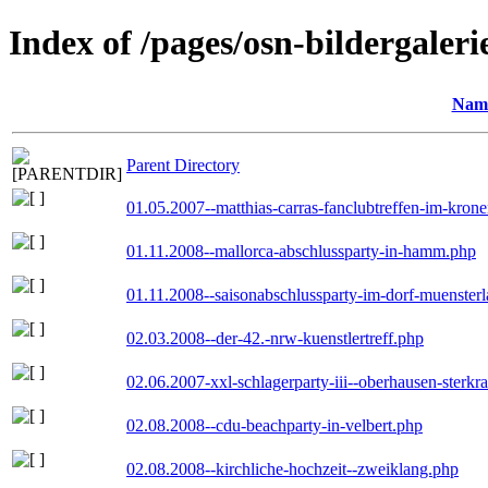
Index of /pages/osn-bildergaleri
Nam
Parent Directory
01.05.2007--matthias-carras-fanclubtreffen-im-kron
01.11.2008--mallorca-abschlussparty-in-hamm.php
01.11.2008--saisonabschlussparty-im-dorf-muenster
02.03.2008--der-42.-nrw-kuenstlertreff.php
02.06.2007-xxl-schlagerparty-iii--oberhausen-sterkr
02.08.2008--cdu-beachparty-in-velbert.php
02.08.2008--kirchliche-hochzeit--zweiklang.php