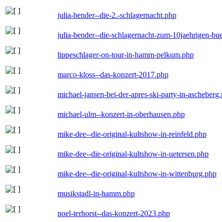
julia-bender--die-2.-schlagernacht.php
julia-bender--die-schlagernacht-zum-10jaehrigen-b
lippeschlager-on-tour-in-hamm-pelkum.php
marco-kloss--das-konzert-2017.php
michael-jansen-bei-der-apres-ski-party-in-ascheberg
michael-ulm--konzert-in-oberhausen.php
mike-dee--die-original-kultshow-in-reinfeld.php
mike-dee--die-original-kultshow-in-uetersen.php
mike-dee--die-original-kultshow-in-wittenburg.php
musikstadl-in-hamm.php
noel-terhorst--das-konzert-2023.php