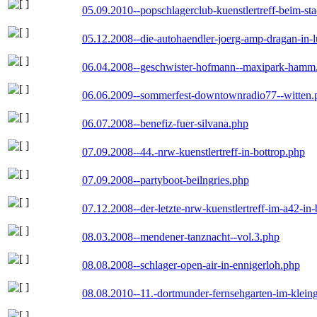
05.09.2010--popschlagerclub-kuenstlertreff-beim-sta
05.12.2008--die-autohaendler-joerg-amp-dragan-in-
06.04.2008--geschwister-hofmann--maxipark-hamm
06.06.2009--sommerfest-downtownradio77--witten.
06.07.2008--benefiz-fuer-silvana.php
07.09.2008--44.-nrw-kuenstlertreff-in-bottrop.php
07.09.2008--partyboot-beilngries.php
07.12.2008--der-letzte-nrw-kuenstlertreff-im-a42-in-
08.03.2008--mendener-tanznacht--vol.3.php
08.08.2008--schlager-open-air-in-ennigerloh.php
08.08.2010--11.-dortmunder-fernsehgarten-im-klein