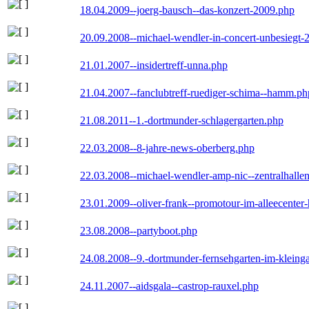
18.04.2009--joerg-bausch--das-konzert-2009.php
20.09.2008--michael-wendler-in-concert-unbesiegt-
21.01.2007--insidertreff-unna.php
21.04.2007--fanclubtreff-ruediger-schima--hamm.ph
21.08.2011--1.-dortmunder-schlagergarten.php
22.03.2008--8-jahre-news-oberberg.php
22.03.2008--michael-wendler-amp-nic--zentralhall
23.01.2009--oliver-frank--promotour-im-alleecente
23.08.2008--partyboot.php
24.08.2008--9.-dortmunder-fernsehgarten-im-kleinga
24.11.2007--aidsgala--castrop-rauxel.php