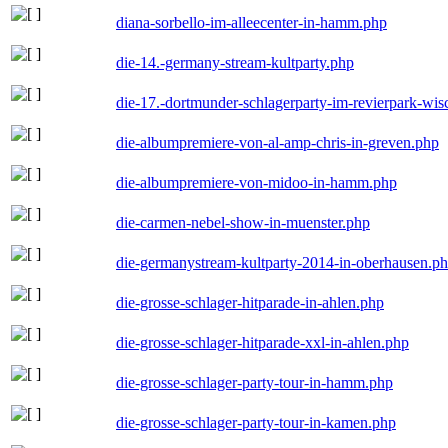
diana-sorbello-im-alleecenter-in-hamm.php
die-14.-germany-stream-kultparty.php
die-17.-dortmunder-schlagerparty-im-revierpark-wis
die-albumpremiere-von-al-amp-chris-in-greven.php
die-albumpremiere-von-midoo-in-hamm.php
die-carmen-nebel-show-in-muenster.php
die-germanystream-kultparty-2014-in-oberhausen.p
die-grosse-schlager-hitparade-in-ahlen.php
die-grosse-schlager-hitparade-xxl-in-ahlen.php
die-grosse-schlager-party-tour-in-hamm.php
die-grosse-schlager-party-tour-in-kamen.php