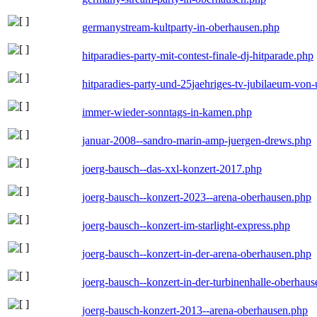
germanystream-kultparty-in-oberhausen.php
hitparadies-party-mit-contest-finale-dj-hitparade.php
hitparadies-party-und-25jaehriges-tv-jubilaeum-vo
immer-wieder-sonntags-in-kamen.php
januar-2008--sandro-marin-amp-juergen-drews.php
joerg-bausch--das-xxl-konzert-2017.php
joerg-bausch--konzert-2023--arena-oberhausen.php
joerg-bausch--konzert-im-starlight-express.php
joerg-bausch--konzert-in-der-arena-oberhausen.php
joerg-bausch--konzert-in-der-turbinenhalle-oberhau
joerg-bausch-konzert-2013--arena-oberhausen.php