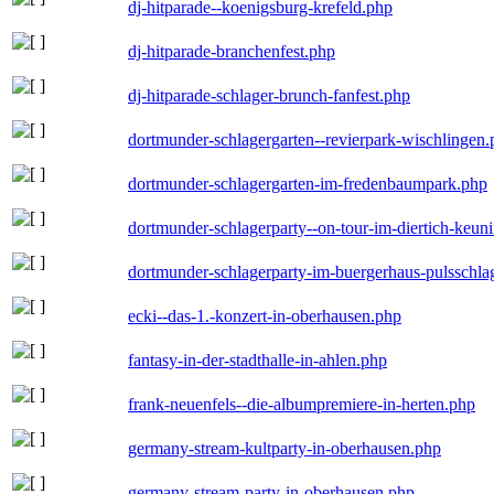
dj-hitparade--koenigsburg-krefeld.php
dj-hitparade-branchenfest.php
dj-hitparade-schlager-brunch-fanfest.php
dortmunder-schlagergarten--revierpark-wischlingen
dortmunder-schlagergarten-im-fredenbaumpark.php
dortmunder-schlagerparty--on-tour-im-diertich-keu
dortmunder-schlagerparty-im-buergerhaus-pulsschla
ecki--das-1.-konzert-in-oberhausen.php
fantasy-in-der-stadthalle-in-ahlen.php
frank-neuenfels--die-albumpremiere-in-herten.php
germany-stream-kultparty-in-oberhausen.php
germany-stream-party-in-oberhausen.php