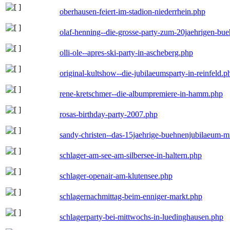
oberhausen-feiert-im-stadion-niederrhein.php
olaf-henning--die-grosse-party-zum-20jaehrigen-bu
olli-ole--apres-ski-party-in-ascheberg.php
original-kultshow--die-jubilaeumsparty-in-reinfeld.p
rene-kretschmer--die-albumpremiere-in-hamm.php
rosas-birthday-party-2007.php
sandy-christen--das-15jaehrige-buehnenjubilaeum-m
schlager-am-see-am-silbersee-in-haltern.php
schlager-openair-am-klutensee.php
schlagernachmittag-beim-enniger-markt.php
schlagerparty-bei-mittwochs-in-luedinghausen.php