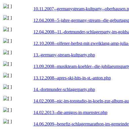
10.11.2007--germanystream-kultparty--oberhausen.
12.04.2008--5-jahre-germany-stream--die-geburtags
12.04.2008--11.-dortmunder-schlagerparty-im-goldsa
12.10.2008--olfener-herbst-mit-zweiklang-amp-julia
13.-germany-stream-kultparty.php
13.09.2008--musikteam-koehler--die-jubilaeumspart
13.12.2008--apres-ski-hits-in-st.-anton.php
14.-dortmunder-schlagerparty.php
14.02.2008--nic-im-tonstudio-in-koeln-zur-album-a
14.02.2013--die-amigos-in-muenster.php
14.06.2009--benefiz-schlagermarathon-im-gemeindes