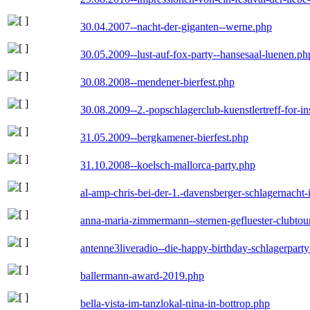
30.04.2007--nacht-der-giganten--werne.php
30.05.2009--lust-auf-fox-party--hansesaal-luenen.ph
30.08.2008--mendener-bierfest.php
30.08.2009--2.-popschlagerclub-kuenstlertreff-for-i
31.05.2009--bergkamener-bierfest.php
31.10.2008--koelsch-mallorca-party.php
al-amp-chris-bei-der-1.-davensberger-schlagernacht
anna-maria-zimmermann--sternen-gefluester-clubtou
antenne3liveradio--die-happy-birthday-schlagerpart
ballermann-award-2019.php
bella-vista-im-tanzlokal-nina-in-bottrop.php