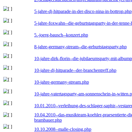
5-jahre-dj-hitparade-in-der-disco-nina-in-bottrop.php
5-jahre-foxwahn--die-geburtstagsparty-in-der-tenn
5.-joerg-bausch--konzert.php
8-jahre-germany-stream--die-geburtstagsparty.php
10-jahre-dirk-florin--die-jubilaeumsparty-mit-album
10-jahre-dj-hitparade--der-branchentreff.php
10-jahre-germany-stream.php
10-jahre-vatertagsparty-am-sonnenschein-in-witten.
10.01.2010--verleihung-des-schlager-saphir--vestar
10.04.2010--das-musikteam-koehler-praesentierte-di
brambauer.php
10.10.2008--malle-closing.php