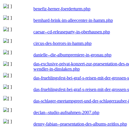
benefiz-herner-foerderturm.php
bernhard-brink-im-alleecenter-in-hamm.php
caesar--cd-releaseparty-in-oberhausen.php
circus-des-horrors-in-hamm.php
danielle--die-albumpremiere-in-gronau.php
das-exclusive-privat-konzert-zur-praesentation-des
wendler-in-dinslaken.php
das-fruehlingsfest-bei-graf-s-reisen-mit-der-grossen-
das-fruehlingsfest-bei-graf-s-reisen-mit-der-grossen-
das-schlager-meetampgreet-und-der-schlagerzauber-
declan--studio-aufnahmen-2007.php
denny-fabian--praesentation-des-albums-zeitlos.php