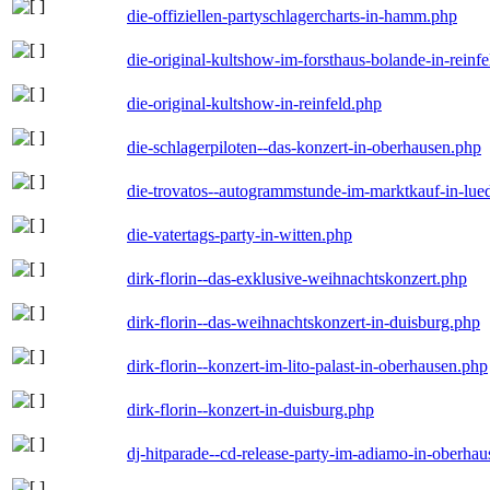
die-offiziellen-partyschlagercharts-in-hamm.php
die-original-kultshow-im-forsthaus-bolande-in-reinf
die-original-kultshow-in-reinfeld.php
die-schlagerpiloten--das-konzert-in-oberhausen.php
die-trovatos--autogrammstunde-im-marktkauf-in-lu
die-vatertags-party-in-witten.php
dirk-florin--das-exklusive-weihnachtskonzert.php
dirk-florin--das-weihnachtskonzert-in-duisburg.php
dirk-florin--konzert-im-lito-palast-in-oberhausen.php
dirk-florin--konzert-in-duisburg.php
dj-hitparade--cd-release-party-im-adiamo-in-oberha