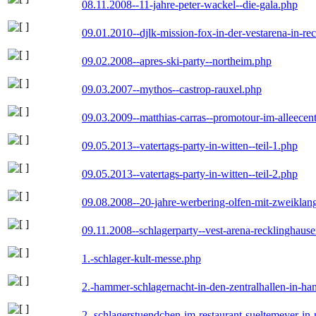
08.11.2008--11-jahre-peter-wackel--die-gala.php
09.01.2010--djlk-mission-fox-in-der-vestarena-in-re
09.02.2008--apres-ski-party--northeim.php
09.03.2007--mythos--castrop-rauxel.php
09.03.2009--matthias-carras--promotour-im-alleece
09.05.2013--vatertags-party-in-witten--teil-1.php
09.05.2013--vatertags-party-in-witten--teil-2.php
09.08.2008--20-jahre-werbering-olfen-mit-zweiklan
09.11.2008--schlagerparty--vest-arena-recklinghaus
1.-schlager-kult-messe.php
2.-hammer-schlagernacht-in-den-zentralhallen-in-h
2.-schlagerstuendchen-im-restaurant-sueltemeyer-in