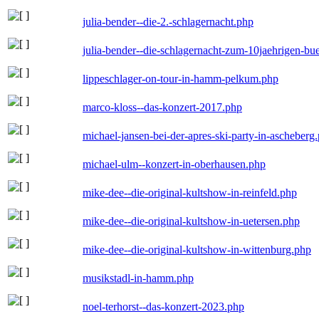
julia-bender--die-2.-schlagernacht.php
julia-bender--die-schlagernacht-zum-10jaehrigen-b
lippeschlager-on-tour-in-hamm-pelkum.php
marco-kloss--das-konzert-2017.php
michael-jansen-bei-der-apres-ski-party-in-ascheberg
michael-ulm--konzert-in-oberhausen.php
mike-dee--die-original-kultshow-in-reinfeld.php
mike-dee--die-original-kultshow-in-uetersen.php
mike-dee--die-original-kultshow-in-wittenburg.php
musikstadl-in-hamm.php
noel-terhorst--das-konzert-2023.php