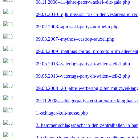
08.11.2008--11-jahre-peter-wackel--die-gala.php
09.01.2010--djlk-mission-fox-in-der-vestarena-in-re
09.02.2008--apres-ski-party--northeim.php
09.03.2007--mythos--castrop-rauxel.php
09.03.2009--matthias-carras--promotour-im-alleece
09.05.2013--vatertags-party-in-witten--teil-1.php
09.05.2013--vatertags-party-in-witten--teil-2.php
09.08.2008--20-jahre-werbering-olfen-mit-zweiklan
09.11.2008--schlagerparty--vest-arena-recklinghaus
1.-schlager-kult-messe.php
2.-hammer-schlagernacht-in-den-zentralhallen-in-h
2.-schlagerstuendchen-im-restaurant-sueltemeyer-in