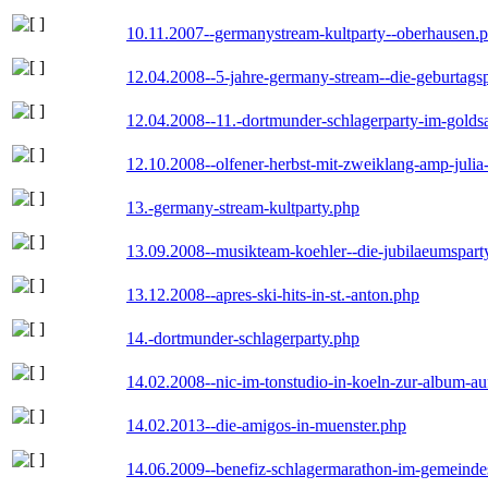
10.11.2007--germanystream-kultparty--oberhausen.
12.04.2008--5-jahre-germany-stream--die-geburtags
12.04.2008--11.-dortmunder-schlagerparty-im-goldsa
12.10.2008--olfener-herbst-mit-zweiklang-amp-julia
13.-germany-stream-kultparty.php
13.09.2008--musikteam-koehler--die-jubilaeumspart
13.12.2008--apres-ski-hits-in-st.-anton.php
14.-dortmunder-schlagerparty.php
14.02.2008--nic-im-tonstudio-in-koeln-zur-album-a
14.02.2013--die-amigos-in-muenster.php
14.06.2009--benefiz-schlagermarathon-im-gemeindes