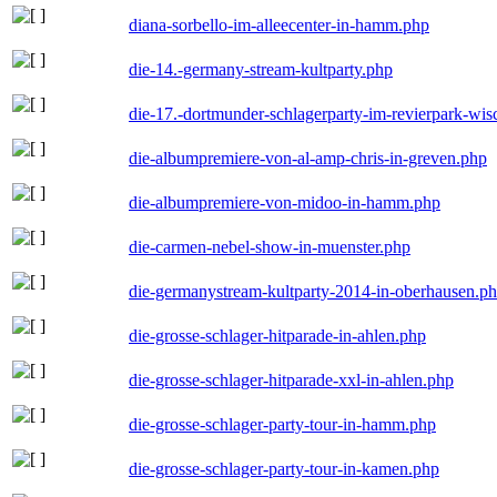
diana-sorbello-im-alleecenter-in-hamm.php
die-14.-germany-stream-kultparty.php
die-17.-dortmunder-schlagerparty-im-revierpark-wis
die-albumpremiere-von-al-amp-chris-in-greven.php
die-albumpremiere-von-midoo-in-hamm.php
die-carmen-nebel-show-in-muenster.php
die-germanystream-kultparty-2014-in-oberhausen.p
die-grosse-schlager-hitparade-in-ahlen.php
die-grosse-schlager-hitparade-xxl-in-ahlen.php
die-grosse-schlager-party-tour-in-hamm.php
die-grosse-schlager-party-tour-in-kamen.php