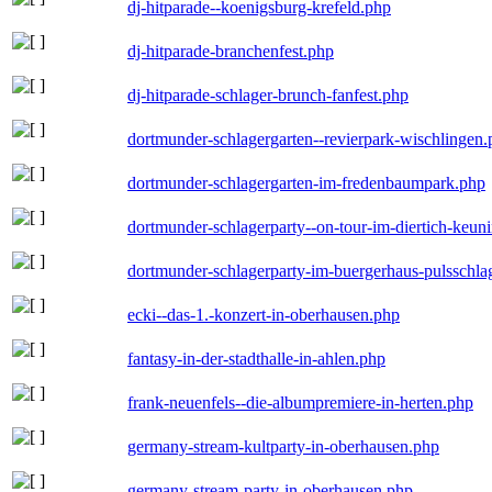
dj-hitparade--koenigsburg-krefeld.php
dj-hitparade-branchenfest.php
dj-hitparade-schlager-brunch-fanfest.php
dortmunder-schlagergarten--revierpark-wischlingen
dortmunder-schlagergarten-im-fredenbaumpark.php
dortmunder-schlagerparty--on-tour-im-diertich-keu
dortmunder-schlagerparty-im-buergerhaus-pulsschla
ecki--das-1.-konzert-in-oberhausen.php
fantasy-in-der-stadthalle-in-ahlen.php
frank-neuenfels--die-albumpremiere-in-herten.php
germany-stream-kultparty-in-oberhausen.php
germany-stream-party-in-oberhausen.php