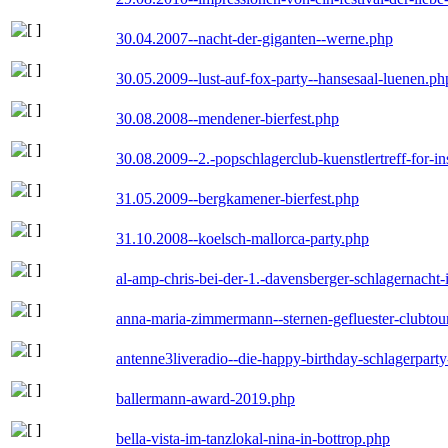
30.04.2007--nacht-der-giganten--werne.php
30.05.2009--lust-auf-fox-party--hansesaal-luenen.ph
30.08.2008--mendener-bierfest.php
30.08.2009--2.-popschlagerclub-kuenstlertreff-for-i
31.05.2009--bergkamener-bierfest.php
31.10.2008--koelsch-mallorca-party.php
al-amp-chris-bei-der-1.-davensberger-schlagernacht
anna-maria-zimmermann--sternen-gefluester-clubtou
antenne3liveradio--die-happy-birthday-schlagerpart
ballermann-award-2019.php
bella-vista-im-tanzlokal-nina-in-bottrop.php