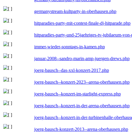
germanystream-kultparty-in-oberhausen.php
hitparadies-party-mit-contest-finale-dj-hitparade.php
hitparadies-party-und-25jaehriges-tv-jubilaeum-vo
immer-wieder-sonntags-in-kamen.php
januar-2008--sandro-marin-amp-juergen-drews.php
joerg-bausch--das-xxl-konzert-2017.php
joerg-bausch--konzert-2023--arena-oberhausen.php
joerg-bausch--konzert-im-starlight-express.php
joerg-bausch--konzert-in-der-arena-oberhausen.php
joerg-bausch--konzert-in-der-turbinenhalle-oberhau
joerg-bausch-konzert-2013--arena-oberhausen.php