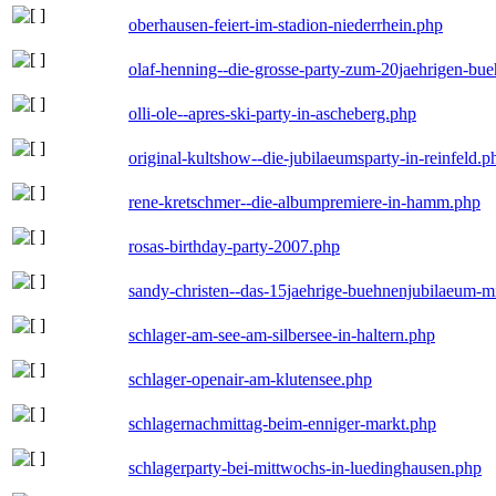
oberhausen-feiert-im-stadion-niederrhein.php
olaf-henning--die-grosse-party-zum-20jaehrigen-bu
olli-ole--apres-ski-party-in-ascheberg.php
original-kultshow--die-jubilaeumsparty-in-reinfeld.p
rene-kretschmer--die-albumpremiere-in-hamm.php
rosas-birthday-party-2007.php
sandy-christen--das-15jaehrige-buehnenjubilaeum-m
schlager-am-see-am-silbersee-in-haltern.php
schlager-openair-am-klutensee.php
schlagernachmittag-beim-enniger-markt.php
schlagerparty-bei-mittwochs-in-luedinghausen.php