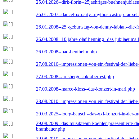
25.04.2026--dirk-florin--25jaehriges-buehnenjublaeu
26.01.2007--dancefox-party--mythos-castrop-rauxel
26.01.2008--25.-geburtstag-von-denny-fabian--die-fei
26.04.2008--10-jahre-olaf-henning--das-jubilaeums-
26.09.2008--bad-bentheim.php
27.08.2010--impressionen-von-ein-festival-der-lieb
27.09.2008--arnsberger-oktoberfest.php
27.09.2008--marco-kloss--das-konzert-in-marl.php
28.08.2010--impressionen-von-ein-festival-der-lieb
29.03.2025--joerg-bausch--das-xxl-konzert-in-der-a
29.08.2009--das-musikteam-koehler-praesentierte-di
brambauer.php
29.08.2010--impressionen-von-ein-festival-der-lieb