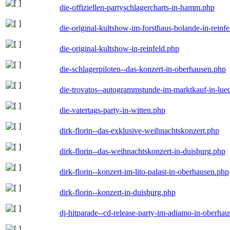
die-offiziellen-partyschlagercharts-in-hamm.php
die-original-kultshow-im-forsthaus-bolande-in-reinf
die-original-kultshow-in-reinfeld.php
die-schlagerpiloten--das-konzert-in-oberhausen.php
die-trovatos--autogrammstunde-im-marktkauf-in-lu
die-vatertags-party-in-witten.php
dirk-florin--das-exklusive-weihnachtskonzert.php
dirk-florin--das-weihnachtskonzert-in-duisburg.php
dirk-florin--konzert-im-lito-palast-in-oberhausen.php
dirk-florin--konzert-in-duisburg.php
dj-hitparade--cd-release-party-im-adiamo-in-oberha