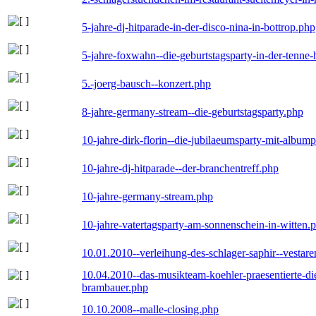
5-jahre-dj-hitparade-in-der-disco-nina-in-bottrop.php
5-jahre-foxwahn--die-geburtstagsparty-in-der-tenn
5.-joerg-bausch--konzert.php
8-jahre-germany-stream--die-geburtstagsparty.php
10-jahre-dirk-florin--die-jubilaeumsparty-mit-album
10-jahre-dj-hitparade--der-branchentreff.php
10-jahre-germany-stream.php
10-jahre-vatertagsparty-am-sonnenschein-in-witten.
10.01.2010--verleihung-des-schlager-saphir--vestar
10.04.2010--das-musikteam-koehler-praesentierte-di
brambauer.php
10.10.2008--malle-closing.php