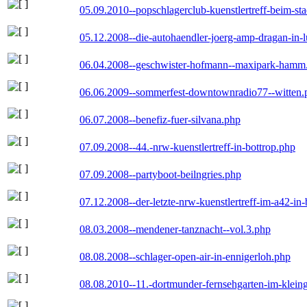
05.09.2010--popschlagerclub-kuenstlertreff-beim-sta
05.12.2008--die-autohaendler-joerg-amp-dragan-in-
06.04.2008--geschwister-hofmann--maxipark-hamm
06.06.2009--sommerfest-downtownradio77--witten.
06.07.2008--benefiz-fuer-silvana.php
07.09.2008--44.-nrw-kuenstlertreff-in-bottrop.php
07.09.2008--partyboot-beilngries.php
07.12.2008--der-letzte-nrw-kuenstlertreff-im-a42-in-
08.03.2008--mendener-tanznacht--vol.3.php
08.08.2008--schlager-open-air-in-ennigerloh.php
08.08.2010--11.-dortmunder-fernsehgarten-im-klein