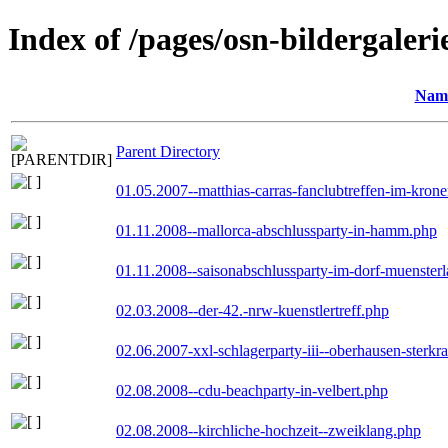
Index of /pages/osn-bildergaleri
Nam
Parent Directory
01.05.2007--matthias-carras-fanclubtreffen-im-kron
01.11.2008--mallorca-abschlussparty-in-hamm.php
01.11.2008--saisonabschlussparty-im-dorf-muenster
02.03.2008--der-42.-nrw-kuenstlertreff.php
02.06.2007-xxl-schlagerparty-iii--oberhausen-sterkr
02.08.2008--cdu-beachparty-in-velbert.php
02.08.2008--kirchliche-hochzeit--zweiklang.php