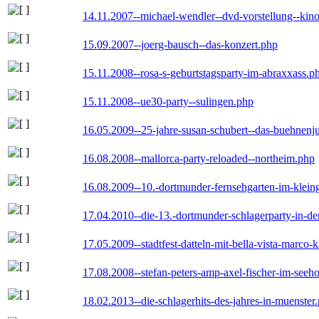
14.11.2007--michael-wendler--dvd-vorstellung--kin
15.09.2007--joerg-bausch--das-konzert.php
15.11.2008--rosa-s-geburtstagsparty-im-abraxxass.p
15.11.2008--ue30-party--sulingen.php
16.05.2009--25-jahre-susan-schubert--das-buehnenj
16.08.2008--mallorca-party-reloaded--northeim.php
16.08.2009--10.-dortmunder-fernsehgarten-im-klein
17.04.2010--die-13.-dortmunder-schlagerparty-in-der
17.05.2009--stadtfest-datteln-mit-bella-vista-marco-
17.08.2008--stefan-peters-amp-axel-fischer-im-seeho
18.02.2013--die-schlagerhits-des-jahres-in-muenster