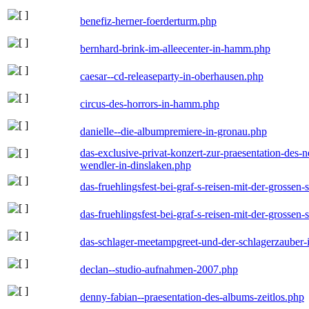
benefiz-herner-foerderturm.php
bernhard-brink-im-alleecenter-in-hamm.php
caesar--cd-releaseparty-in-oberhausen.php
circus-des-horrors-in-hamm.php
danielle--die-albumpremiere-in-gronau.php
das-exclusive-privat-konzert-zur-praesentation-des
wendler-in-dinslaken.php
das-fruehlingsfest-bei-graf-s-reisen-mit-der-grossen-
das-fruehlingsfest-bei-graf-s-reisen-mit-der-grossen-
das-schlager-meetampgreet-und-der-schlagerzauber-
declan--studio-aufnahmen-2007.php
denny-fabian--praesentation-des-albums-zeitlos.php