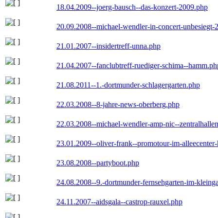
18.04.2009--joerg-bausch--das-konzert-2009.php
20.09.2008--michael-wendler-in-concert-unbesiegt-
21.01.2007--insidertreff-unna.php
21.04.2007--fanclubtreff-ruediger-schima--hamm.ph
21.08.2011--1.-dortmunder-schlagergarten.php
22.03.2008--8-jahre-news-oberberg.php
22.03.2008--michael-wendler-amp-nic--zentralhall
23.01.2009--oliver-frank--promotour-im-alleecente
23.08.2008--partyboot.php
24.08.2008--9.-dortmunder-fernsehgarten-im-kleinga
24.11.2007--aidsgala--castrop-rauxel.php