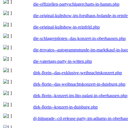
die-offiziellen-partyschlagercharts-in-hamm.php
die-original-kultshow-im-forsthaus-bolande-in-reinf
die-original-kultshow-in-reinfeld.php
die-schlagerpiloten--das-konzert-in-oberhausen.php
die-trovatos--autogrammstunde-im-marktkauf-in-lu
die-vatertags-party-in-witten.php
dirk-florin--das-exklusive-weihnachtskonzert.php
dirk-florin--das-weihnachtskonzert-in-duisburg.php
dirk-florin--konzert-im-lito-palast-in-oberhausen.php
dirk-florin--konzert-in-duisburg.php
dj-hitparade--cd-release-party-im-adiamo-in-oberha