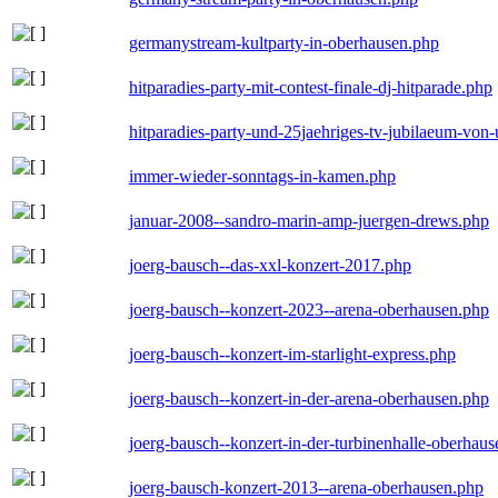
germanystream-kultparty-in-oberhausen.php
hitparadies-party-mit-contest-finale-dj-hitparade.php
hitparadies-party-und-25jaehriges-tv-jubilaeum-vo
immer-wieder-sonntags-in-kamen.php
januar-2008--sandro-marin-amp-juergen-drews.php
joerg-bausch--das-xxl-konzert-2017.php
joerg-bausch--konzert-2023--arena-oberhausen.php
joerg-bausch--konzert-im-starlight-express.php
joerg-bausch--konzert-in-der-arena-oberhausen.php
joerg-bausch--konzert-in-der-turbinenhalle-oberhau
joerg-bausch-konzert-2013--arena-oberhausen.php