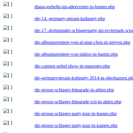
diana-sorbello-im-alleecenter-in-hamm.php
die-14.-germany-stream-kultparty.php
die-17.-dortmunder-schlagerparty-im-revierpark-wis
die-albumpremiere-von-al-amp-chris-in-greven.php
die-albumpremiere-von-midoo-in-hamm.php
die-carmen-nebel-show-in-muenster.php
die-germanystream-kultparty-2014-in-oberhausen.p
die-grosse-schlager-hitparade-in-ahlen.php
die-grosse-schlager-hitparade-xxl-in-ahlen.php
die-grosse-schlager-party-tour-in-hamm.php
die-grosse-schlager-party-tour-in-kamen.php