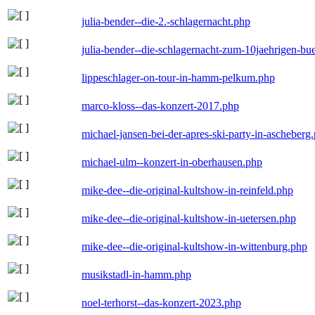
julia-bender--die-2.-schlagernacht.php
julia-bender--die-schlagernacht-zum-10jaehrigen-b
lippeschlager-on-tour-in-hamm-pelkum.php
marco-kloss--das-konzert-2017.php
michael-jansen-bei-der-apres-ski-party-in-ascheberg
michael-ulm--konzert-in-oberhausen.php
mike-dee--die-original-kultshow-in-reinfeld.php
mike-dee--die-original-kultshow-in-uetersen.php
mike-dee--die-original-kultshow-in-wittenburg.php
musikstadl-in-hamm.php
noel-terhorst--das-konzert-2023.php