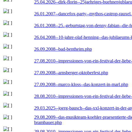
25.04.2026--dirk-florin--25jaehriges-buehnenjublaeu
26.01.2007--dancefox-party--mythos-castrop-rauxel
26.01.2008--25.-geburtstag-von-denny-fabian--die-fei
26.04.2008--10-jahre-olaf-henning--das-jubilaeums-
26.09.2008--bad-bentheim.php
27.08.2010--impressionen-von-ein-festival-der-lieb
27.09.2008--arnsberger-oktoberfest.php
27.09.2008--marco-kloss--das-konzert-in-marl.php
28.08.2010--impressionen-von-ein-festival-der-lieb
29.03.2025--joerg-bausch--das-xxl-konzert-in-der-a
29.08.2009--das-musikteam-koehler-praesentierte-di
brambauer.php
29.08.2010--impressionen-von-ein-festival-der-lieb