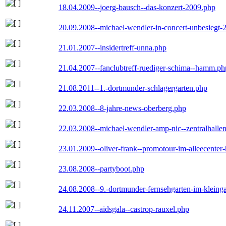
18.04.2009--joerg-bausch--das-konzert-2009.php
20.09.2008--michael-wendler-in-concert-unbesiegt-
21.01.2007--insidertreff-unna.php
21.04.2007--fanclubtreff-ruediger-schima--hamm.ph
21.08.2011--1.-dortmunder-schlagergarten.php
22.03.2008--8-jahre-news-oberberg.php
22.03.2008--michael-wendler-amp-nic--zentralhall
23.01.2009--oliver-frank--promotour-im-alleecente
23.08.2008--partyboot.php
24.08.2008--9.-dortmunder-fernsehgarten-im-kleinga
24.11.2007--aidsgala--castrop-rauxel.php