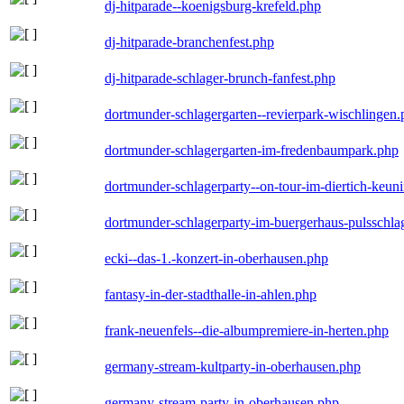
dj-hitparade--koenigsburg-krefeld.php
dj-hitparade-branchenfest.php
dj-hitparade-schlager-brunch-fanfest.php
dortmunder-schlagergarten--revierpark-wischlingen
dortmunder-schlagergarten-im-fredenbaumpark.php
dortmunder-schlagerparty--on-tour-im-diertich-keu
dortmunder-schlagerparty-im-buergerhaus-pulsschla
ecki--das-1.-konzert-in-oberhausen.php
fantasy-in-der-stadthalle-in-ahlen.php
frank-neuenfels--die-albumpremiere-in-herten.php
germany-stream-kultparty-in-oberhausen.php
germany-stream-party-in-oberhausen.php