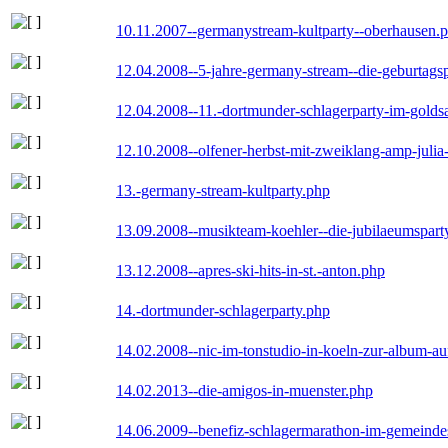
10.11.2007--germanystream-kultparty--oberhausen.
12.04.2008--5-jahre-germany-stream--die-geburtags
12.04.2008--11.-dortmunder-schlagerparty-im-goldsa
12.10.2008--olfener-herbst-mit-zweiklang-amp-julia
13.-germany-stream-kultparty.php
13.09.2008--musikteam-koehler--die-jubilaeumspart
13.12.2008--apres-ski-hits-in-st.-anton.php
14.-dortmunder-schlagerparty.php
14.02.2008--nic-im-tonstudio-in-koeln-zur-album-a
14.02.2013--die-amigos-in-muenster.php
14.06.2009--benefiz-schlagermarathon-im-gemeindes