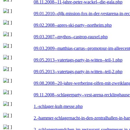
08.11.2008--11-jahre-peter-wackel--die-gala.php
09.01.2010--djlk-mission-fox-in-der-vestarena-in-re
09.02.2008--apres-ski-party--northeim.php
09.03.2007--mythos--castrop-rauxel.php
09.03.2009--matthias-carras--promotour-im-alleece
09.05.2013--vatertags-party-in-witten--teil-1.php
09.05.2013--vatertags-party-in-witten--teil-2.php
09.08.2008--20-jahre-werbering-olfen-mit-zweiklan
09.11.2008--schlagerparty--vest-arena-recklinghaus
1.-schlager-kult-messe.php
2.-hammer-schlagernacht-in-den-zentralhallen-in-h
2.-schlagerstuendchen-im-restaurant-sueltemeyer-in