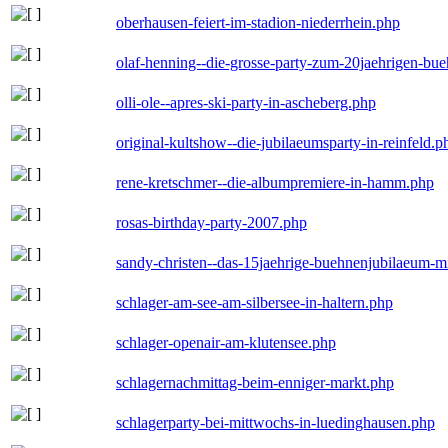
oberhausen-feiert-im-stadion-niederrhein.php
olaf-henning--die-grosse-party-zum-20jaehrigen-bu
olli-ole--apres-ski-party-in-ascheberg.php
original-kultshow--die-jubilaeumsparty-in-reinfeld.p
rene-kretschmer--die-albumpremiere-in-hamm.php
rosas-birthday-party-2007.php
sandy-christen--das-15jaehrige-buehnenjubilaeum-m
schlager-am-see-am-silbersee-in-haltern.php
schlager-openair-am-klutensee.php
schlagernachmittag-beim-enniger-markt.php
schlagerparty-bei-mittwochs-in-luedinghausen.php