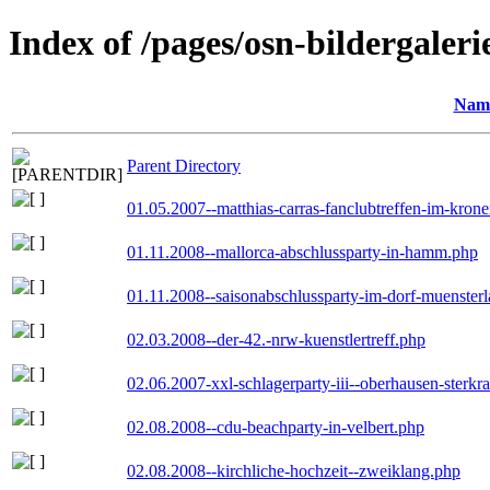
Index of /pages/osn-bildergaleri
Nam
Parent Directory
01.05.2007--matthias-carras-fanclubtreffen-im-kron
01.11.2008--mallorca-abschlussparty-in-hamm.php
01.11.2008--saisonabschlussparty-im-dorf-muenster
02.03.2008--der-42.-nrw-kuenstlertreff.php
02.06.2007-xxl-schlagerparty-iii--oberhausen-sterkr
02.08.2008--cdu-beachparty-in-velbert.php
02.08.2008--kirchliche-hochzeit--zweiklang.php