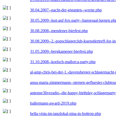
30.04.2007--nacht-der-giganten--werne.php
30.05.2009--lust-auf-fox-party--hansesaal-luenen.ph
30.08.2008--mendener-bierfest.php
30.08.2009--2.-popschlagerclub-kuenstlertreff-for-i
31.05.2009--bergkamener-bierfest.php
31.10.2008--koelsch-mallorca-party.php
al-amp-chris-bei-der-1.-davensberger-schlagernacht
anna-maria-zimmermann--sternen-gefluester-clubtou
antenne3liveradio--die-happy-birthday-schlagerpart
ballermann-award-2019.php
bella-vista-im-tanzlokal-nina-in-bottrop.php