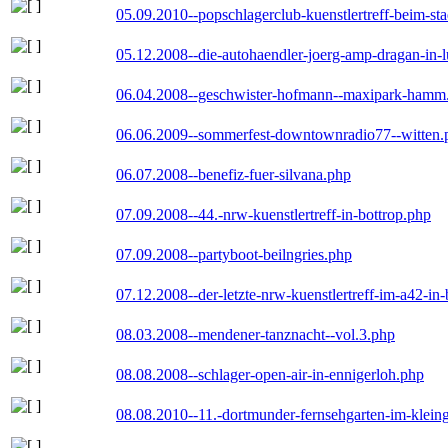
05.09.2010--popschlagerclub-kuenstlertreff-beim-sta
05.12.2008--die-autohaendler-joerg-amp-dragan-in-
06.04.2008--geschwister-hofmann--maxipark-hamm
06.06.2009--sommerfest-downtownradio77--witten.
06.07.2008--benefiz-fuer-silvana.php
07.09.2008--44.-nrw-kuenstlertreff-in-bottrop.php
07.09.2008--partyboot-beilngries.php
07.12.2008--der-letzte-nrw-kuenstlertreff-im-a42-in-
08.03.2008--mendener-tanznacht--vol.3.php
08.08.2008--schlager-open-air-in-ennigerloh.php
08.08.2010--11.-dortmunder-fernsehgarten-im-klein