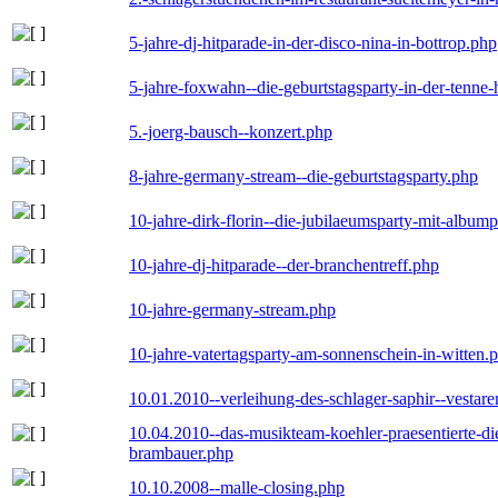
5-jahre-dj-hitparade-in-der-disco-nina-in-bottrop.php
5-jahre-foxwahn--die-geburtstagsparty-in-der-tenn
5.-joerg-bausch--konzert.php
8-jahre-germany-stream--die-geburtstagsparty.php
10-jahre-dirk-florin--die-jubilaeumsparty-mit-album
10-jahre-dj-hitparade--der-branchentreff.php
10-jahre-germany-stream.php
10-jahre-vatertagsparty-am-sonnenschein-in-witten.
10.01.2010--verleihung-des-schlager-saphir--vestar
10.04.2010--das-musikteam-koehler-praesentierte-di
brambauer.php
10.10.2008--malle-closing.php