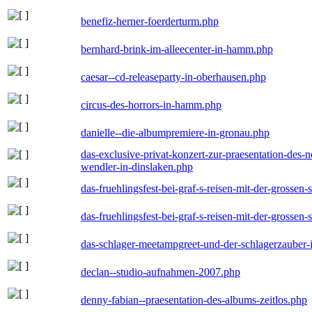
benefiz-herner-foerderturm.php
bernhard-brink-im-alleecenter-in-hamm.php
caesar--cd-releaseparty-in-oberhausen.php
circus-des-horrors-in-hamm.php
danielle--die-albumpremiere-in-gronau.php
das-exclusive-privat-konzert-zur-praesentation-des
wendler-in-dinslaken.php
das-fruehlingsfest-bei-graf-s-reisen-mit-der-grossen-
das-fruehlingsfest-bei-graf-s-reisen-mit-der-grossen-
das-schlager-meetampgreet-und-der-schlagerzauber-
declan--studio-aufnahmen-2007.php
denny-fabian--praesentation-des-albums-zeitlos.php