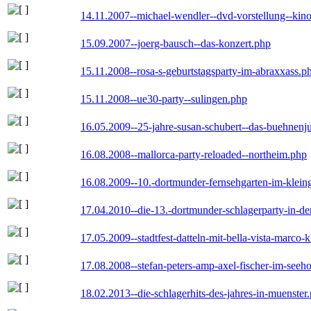
14.11.2007--michael-wendler--dvd-vorstellung--kin
15.09.2007--joerg-bausch--das-konzert.php
15.11.2008--rosa-s-geburtstagsparty-im-abraxxass.p
15.11.2008--ue30-party--sulingen.php
16.05.2009--25-jahre-susan-schubert--das-buehnenj
16.08.2008--mallorca-party-reloaded--northeim.php
16.08.2009--10.-dortmunder-fernsehgarten-im-klein
17.04.2010--die-13.-dortmunder-schlagerparty-in-der
17.05.2009--stadtfest-datteln-mit-bella-vista-marco-
17.08.2008--stefan-peters-amp-axel-fischer-im-seeho
18.02.2013--die-schlagerhits-des-jahres-in-muenster