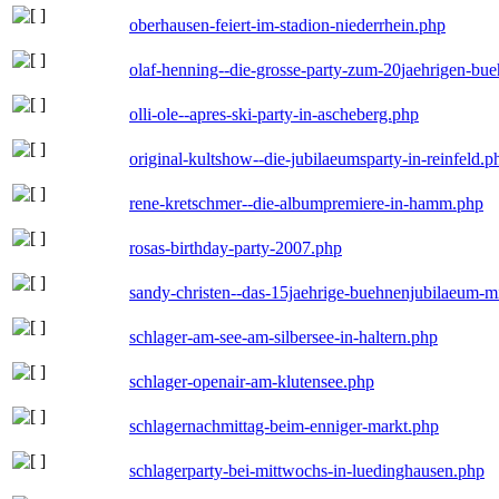
oberhausen-feiert-im-stadion-niederrhein.php
olaf-henning--die-grosse-party-zum-20jaehrigen-bu
olli-ole--apres-ski-party-in-ascheberg.php
original-kultshow--die-jubilaeumsparty-in-reinfeld.p
rene-kretschmer--die-albumpremiere-in-hamm.php
rosas-birthday-party-2007.php
sandy-christen--das-15jaehrige-buehnenjubilaeum-m
schlager-am-see-am-silbersee-in-haltern.php
schlager-openair-am-klutensee.php
schlagernachmittag-beim-enniger-markt.php
schlagerparty-bei-mittwochs-in-luedinghausen.php