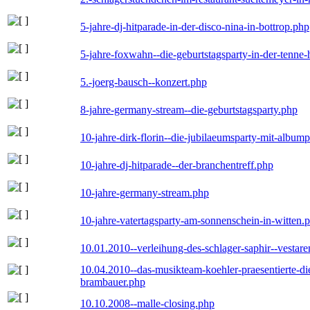
5-jahre-dj-hitparade-in-der-disco-nina-in-bottrop.php
5-jahre-foxwahn--die-geburtstagsparty-in-der-tenn
5.-joerg-bausch--konzert.php
8-jahre-germany-stream--die-geburtstagsparty.php
10-jahre-dirk-florin--die-jubilaeumsparty-mit-album
10-jahre-dj-hitparade--der-branchentreff.php
10-jahre-germany-stream.php
10-jahre-vatertagsparty-am-sonnenschein-in-witten.
10.01.2010--verleihung-des-schlager-saphir--vestar
10.04.2010--das-musikteam-koehler-praesentierte-di
brambauer.php
10.10.2008--malle-closing.php