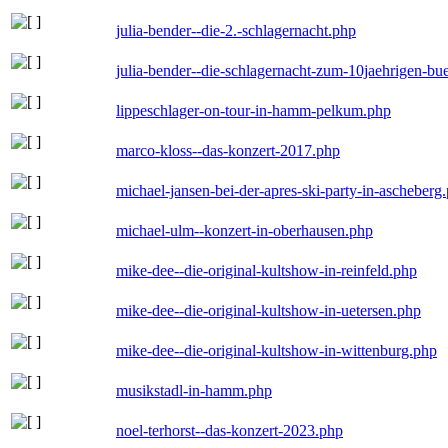
julia-bender--die-2.-schlagernacht.php
julia-bender--die-schlagernacht-zum-10jaehrigen-b
lippeschlager-on-tour-in-hamm-pelkum.php
marco-kloss--das-konzert-2017.php
michael-jansen-bei-der-apres-ski-party-in-ascheberg
michael-ulm--konzert-in-oberhausen.php
mike-dee--die-original-kultshow-in-reinfeld.php
mike-dee--die-original-kultshow-in-uetersen.php
mike-dee--die-original-kultshow-in-wittenburg.php
musikstadl-in-hamm.php
noel-terhorst--das-konzert-2023.php