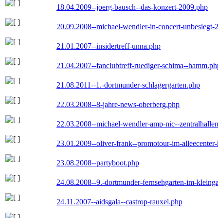
18.04.2009--joerg-bausch--das-konzert-2009.php
20.09.2008--michael-wendler-in-concert-unbesiegt-
21.01.2007--insidertreff-unna.php
21.04.2007--fanclubtreff-ruediger-schima--hamm.ph
21.08.2011--1.-dortmunder-schlagergarten.php
22.03.2008--8-jahre-news-oberberg.php
22.03.2008--michael-wendler-amp-nic--zentralhall
23.01.2009--oliver-frank--promotour-im-alleecente
23.08.2008--partyboot.php
24.08.2008--9.-dortmunder-fernsehgarten-im-kleinga
24.11.2007--aidsgala--castrop-rauxel.php