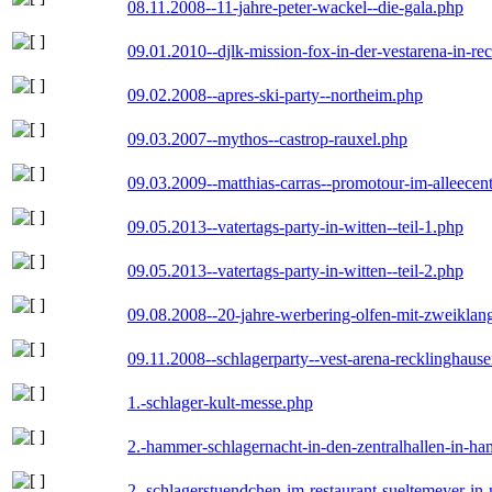
08.11.2008--11-jahre-peter-wackel--die-gala.php
09.01.2010--djlk-mission-fox-in-der-vestarena-in-re
09.02.2008--apres-ski-party--northeim.php
09.03.2007--mythos--castrop-rauxel.php
09.03.2009--matthias-carras--promotour-im-alleece
09.05.2013--vatertags-party-in-witten--teil-1.php
09.05.2013--vatertags-party-in-witten--teil-2.php
09.08.2008--20-jahre-werbering-olfen-mit-zweiklan
09.11.2008--schlagerparty--vest-arena-recklinghaus
1.-schlager-kult-messe.php
2.-hammer-schlagernacht-in-den-zentralhallen-in-h
2.-schlagerstuendchen-im-restaurant-sueltemeyer-in