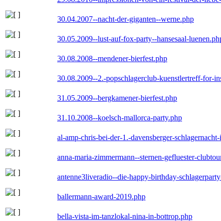
30.04.2007--nacht-der-giganten--werne.php
30.05.2009--lust-auf-fox-party--hansesaal-luenen.ph
30.08.2008--mendener-bierfest.php
30.08.2009--2.-popschlagerclub-kuenstlertreff-for-i
31.05.2009--bergkamener-bierfest.php
31.10.2008--koelsch-mallorca-party.php
al-amp-chris-bei-der-1.-davensberger-schlagernacht
anna-maria-zimmermann--sternen-gefluester-clubtou
antenne3liveradio--die-happy-birthday-schlagerpart
ballermann-award-2019.php
bella-vista-im-tanzlokal-nina-in-bottrop.php