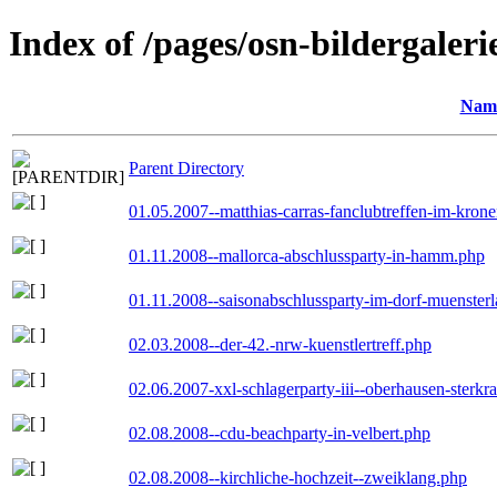
Index of /pages/osn-bildergaleri
Nam
Parent Directory
01.05.2007--matthias-carras-fanclubtreffen-im-kron
01.11.2008--mallorca-abschlussparty-in-hamm.php
01.11.2008--saisonabschlussparty-im-dorf-muenster
02.03.2008--der-42.-nrw-kuenstlertreff.php
02.06.2007-xxl-schlagerparty-iii--oberhausen-sterkr
02.08.2008--cdu-beachparty-in-velbert.php
02.08.2008--kirchliche-hochzeit--zweiklang.php