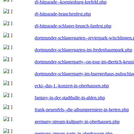
dj-hitparade--koenigsburg-krefeld.php
dj-hitparade-branchenfest.php
dj-hitparade-schlager-brunch-fanfest.php
dortmunder-schlagergarten--revierpark-wischlingen
dortmunder-schlagergarten-im-fredenbaumpark.php
dortmunder-schlagerparty--on-tour-im-diertich-keu
dortmunder-schlagerparty-im-buergerhaus-pulsschla
ecki--das-1.-konzert-in-oberhausen.php
fantasy-in-der-stadthalle-in-ahlen.php
frank-neuenfels--die-albumpremiere-in-herten.php
germany-stream-kultparty-in-oberhausen.php
germany-stream-party-in-oberhausen.php