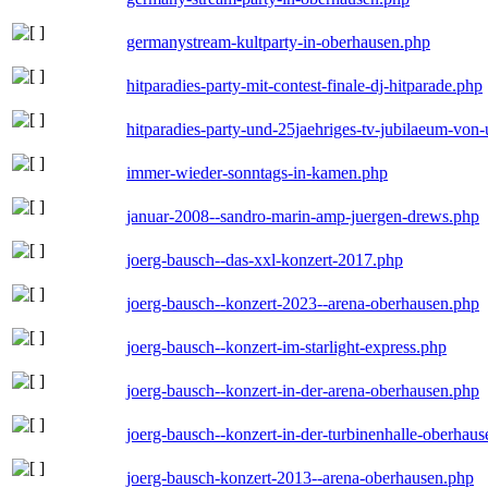
germanystream-kultparty-in-oberhausen.php
hitparadies-party-mit-contest-finale-dj-hitparade.php
hitparadies-party-und-25jaehriges-tv-jubilaeum-vo
immer-wieder-sonntags-in-kamen.php
januar-2008--sandro-marin-amp-juergen-drews.php
joerg-bausch--das-xxl-konzert-2017.php
joerg-bausch--konzert-2023--arena-oberhausen.php
joerg-bausch--konzert-im-starlight-express.php
joerg-bausch--konzert-in-der-arena-oberhausen.php
joerg-bausch--konzert-in-der-turbinenhalle-oberhau
joerg-bausch-konzert-2013--arena-oberhausen.php