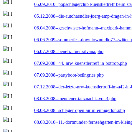
05.09.2010--popschlagerclub-kuenstlertreff-beim-sta
05.12.2008--die-autohaendler-joerg-amp-dragan-in-
06.04.2008--geschwister-hofmann--maxipark-hamm
06.06.2009--sommerfest-downtownradio77--witten.
06.07.2008--benefiz-fuer-silvana.php
07.09.2008--44.-nrw-kuenstlertreff-in-bottrop.php
07.09.2008--partyboot-beilngries.php
07.12.2008--der-letzte-nrw-kuenstlertreff-im-a42-in-
08.03.2008--mendener-tanznacht--vol.3.php
08.08.2008--schlager-open-air-in-ennigerloh.php
08.08.2010--11.-dortmunder-fernsehgarten-im-klein