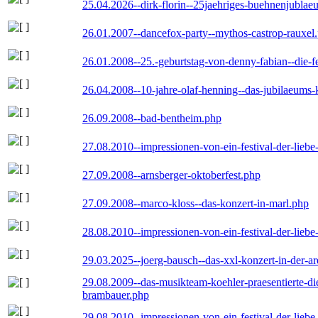
25.04.2026--dirk-florin--25jaehriges-buehnenjublaeu
26.01.2007--dancefox-party--mythos-castrop-rauxel
26.01.2008--25.-geburtstag-von-denny-fabian--die-fei
26.04.2008--10-jahre-olaf-henning--das-jubilaeums-
26.09.2008--bad-bentheim.php
27.08.2010--impressionen-von-ein-festival-der-lieb
27.09.2008--arnsberger-oktoberfest.php
27.09.2008--marco-kloss--das-konzert-in-marl.php
28.08.2010--impressionen-von-ein-festival-der-lieb
29.03.2025--joerg-bausch--das-xxl-konzert-in-der-a
29.08.2009--das-musikteam-koehler-praesentierte-di
brambauer.php
29.08.2010--impressionen-von-ein-festival-der-lieb