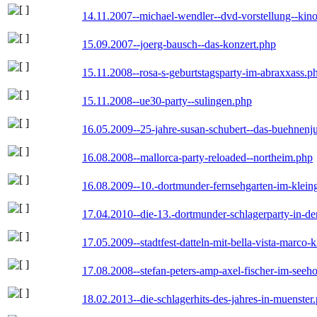
14.11.2007--michael-wendler--dvd-vorstellung--kin
15.09.2007--joerg-bausch--das-konzert.php
15.11.2008--rosa-s-geburtstagsparty-im-abraxxass.p
15.11.2008--ue30-party--sulingen.php
16.05.2009--25-jahre-susan-schubert--das-buehnenj
16.08.2008--mallorca-party-reloaded--northeim.php
16.08.2009--10.-dortmunder-fernsehgarten-im-klein
17.04.2010--die-13.-dortmunder-schlagerparty-in-der
17.05.2009--stadtfest-datteln-mit-bella-vista-marco-
17.08.2008--stefan-peters-amp-axel-fischer-im-seeho
18.02.2013--die-schlagerhits-des-jahres-in-muenster