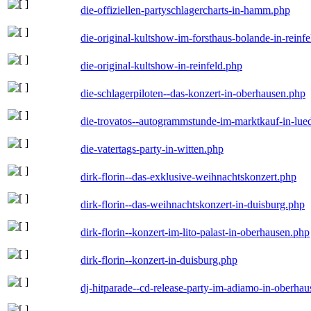
die-offiziellen-partyschlagercharts-in-hamm.php
die-original-kultshow-im-forsthaus-bolande-in-reinf
die-original-kultshow-in-reinfeld.php
die-schlagerpiloten--das-konzert-in-oberhausen.php
die-trovatos--autogrammstunde-im-marktkauf-in-lu
die-vatertags-party-in-witten.php
dirk-florin--das-exklusive-weihnachtskonzert.php
dirk-florin--das-weihnachtskonzert-in-duisburg.php
dirk-florin--konzert-im-lito-palast-in-oberhausen.php
dirk-florin--konzert-in-duisburg.php
dj-hitparade--cd-release-party-im-adiamo-in-oberha