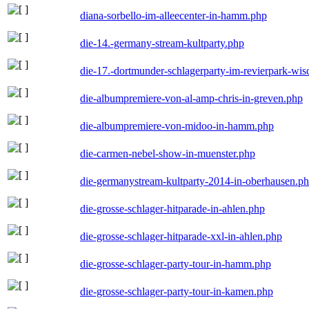
diana-sorbello-im-alleecenter-in-hamm.php
die-14.-germany-stream-kultparty.php
die-17.-dortmunder-schlagerparty-im-revierpark-wis
die-albumpremiere-von-al-amp-chris-in-greven.php
die-albumpremiere-von-midoo-in-hamm.php
die-carmen-nebel-show-in-muenster.php
die-germanystream-kultparty-2014-in-oberhausen.p
die-grosse-schlager-hitparade-in-ahlen.php
die-grosse-schlager-hitparade-xxl-in-ahlen.php
die-grosse-schlager-party-tour-in-hamm.php
die-grosse-schlager-party-tour-in-kamen.php