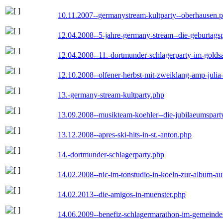
10.11.2007--germanystream-kultparty--oberhausen.
12.04.2008--5-jahre-germany-stream--die-geburtags
12.04.2008--11.-dortmunder-schlagerparty-im-goldsa
12.10.2008--olfener-herbst-mit-zweiklang-amp-julia
13.-germany-stream-kultparty.php
13.09.2008--musikteam-koehler--die-jubilaeumspart
13.12.2008--apres-ski-hits-in-st.-anton.php
14.-dortmunder-schlagerparty.php
14.02.2008--nic-im-tonstudio-in-koeln-zur-album-a
14.02.2013--die-amigos-in-muenster.php
14.06.2009--benefiz-schlagermarathon-im-gemeindes