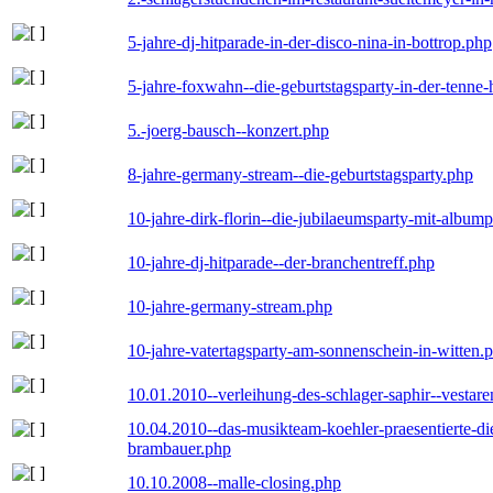
5-jahre-dj-hitparade-in-der-disco-nina-in-bottrop.php
5-jahre-foxwahn--die-geburtstagsparty-in-der-tenn
5.-joerg-bausch--konzert.php
8-jahre-germany-stream--die-geburtstagsparty.php
10-jahre-dirk-florin--die-jubilaeumsparty-mit-album
10-jahre-dj-hitparade--der-branchentreff.php
10-jahre-germany-stream.php
10-jahre-vatertagsparty-am-sonnenschein-in-witten.
10.01.2010--verleihung-des-schlager-saphir--vestar
10.04.2010--das-musikteam-koehler-praesentierte-di
brambauer.php
10.10.2008--malle-closing.php