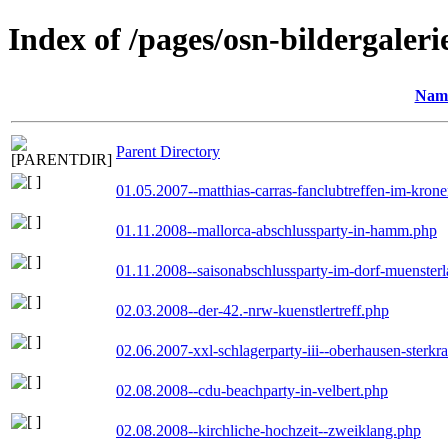
Index of /pages/osn-bildergaleri
Nam
Parent Directory
01.05.2007--matthias-carras-fanclubtreffen-im-kron
01.11.2008--mallorca-abschlussparty-in-hamm.php
01.11.2008--saisonabschlussparty-im-dorf-muenster
02.03.2008--der-42.-nrw-kuenstlertreff.php
02.06.2007-xxl-schlagerparty-iii--oberhausen-sterkr
02.08.2008--cdu-beachparty-in-velbert.php
02.08.2008--kirchliche-hochzeit--zweiklang.php