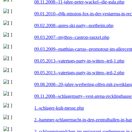
08.11.2008--11-jahre-peter-wackel--die-gala.php
09.01.2010--djlk-mission-fox-in-der-vestarena-in-re
09.02.2008--apres-ski-party--northeim.php
09.03.2007--mythos--castrop-rauxel.php
09.03.2009--matthias-carras--promotour-im-alleece
09.05.2013--vatertags-party-in-witten--teil-1.php
09.05.2013--vatertags-party-in-witten--teil-2.php
09.08.2008--20-jahre-werbering-olfen-mit-zweiklan
09.11.2008--schlagerparty--vest-arena-recklinghaus
1.-schlager-kult-messe.php
2.-hammer-schlagernacht-in-den-zentralhallen-in-h
2.-schlagerstuendchen-im-restaurant-sueltemeyer-in