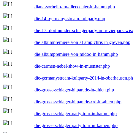
diana-sorbello-im-alleecenter-in-hamm.php
die-14.-germany-stream-kultparty.php
die-17.-dortmunder-schlagerparty-im-revierpark-wis
die-albumpremiere-von-al-amp-chris-in-greven.php
die-albumpremiere-von-midoo-in-hamm.php
die-carmen-nebel-show-in-muenster.php
die-germanystream-kultparty-2014-in-oberhausen.p
die-grosse-schlager-hitparade-in-ahlen.php
die-grosse-schlager-hitparade-xxl-in-ahlen.php
die-grosse-schlager-party-tour-in-hamm.php
die-grosse-schlager-party-tour-in-kamen.php