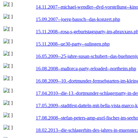
14.11.2007--michael-wendler--dvd-vorstellung--kin
15.09.2007--joerg-bausch--das-konzert.php
15.11.2008--rosa-s-geburtstagsparty-im-abraxxass.p
15.11.2008--ue30-party--sulingen.php
16.05.2009--25-jahre-susan-schubert--das-buehnenj
16.08.2008--mallorca-party-reloaded--northeim.php
16.08.2009--10.-dortmunder-fernsehgarten-im-klein
17.04.2010--die-13.-dortmunder-schlagerparty-in-der
17.05.2009--stadtfest-datteln-mit-bella-vista-marco-
17.08.2008--stefan-peters-amp-axel-fischer-im-seeho
18.02.2013--die-schlagerhits-des-jahres-in-muenster