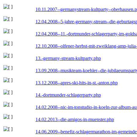
10.11.2007--germanystream-kultparty--oberhausen.
12.04.2008--5-jahre-germany-stream--die-geburtags
12.04.2008--11.-dortmunder-schlagerparty-im-goldsa
12.10.2008--olfener-herbst-mit-zweiklang-amp-julia
13.-germany-stream-kultparty.php
13.09.2008--musikteam-koehler--die-jubilaeumspart
13.12.2008--apres-ski-hits-in-st.-anton.php
14.-dortmunder-schlagerparty.php
14.02.2008--nic-im-tonstudio-in-koeln-zur-album-a
14.02.2013--die-amigos-in-muenster.php
14.06.2009--benefiz-schlagermarathon-im-gemeindes