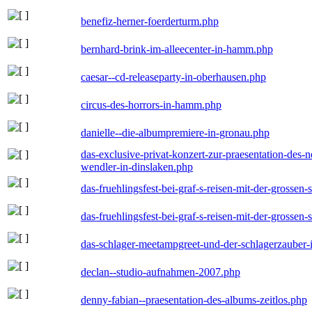
benefiz-herner-foerderturm.php
bernhard-brink-im-alleecenter-in-hamm.php
caesar--cd-releaseparty-in-oberhausen.php
circus-des-horrors-in-hamm.php
danielle--die-albumpremiere-in-gronau.php
das-exclusive-privat-konzert-zur-praesentation-des
wendler-in-dinslaken.php
das-fruehlingsfest-bei-graf-s-reisen-mit-der-grossen-
das-fruehlingsfest-bei-graf-s-reisen-mit-der-grossen-
das-schlager-meetampgreet-und-der-schlagerzauber-
declan--studio-aufnahmen-2007.php
denny-fabian--praesentation-des-albums-zeitlos.php