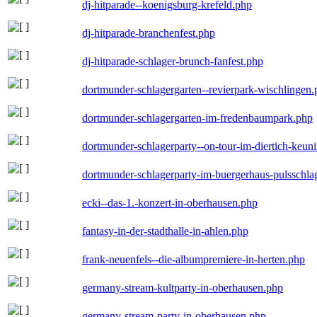
dj-hitparade--koenigsburg-krefeld.php
dj-hitparade-branchenfest.php
dj-hitparade-schlager-brunch-fanfest.php
dortmunder-schlagergarten--revierpark-wischlingen
dortmunder-schlagergarten-im-fredenbaumpark.php
dortmunder-schlagerparty--on-tour-im-diertich-keu
dortmunder-schlagerparty-im-buergerhaus-pulsschla
ecki--das-1.-konzert-in-oberhausen.php
fantasy-in-der-stadthalle-in-ahlen.php
frank-neuenfels--die-albumpremiere-in-herten.php
germany-stream-kultparty-in-oberhausen.php
germany-stream-party-in-oberhausen.php