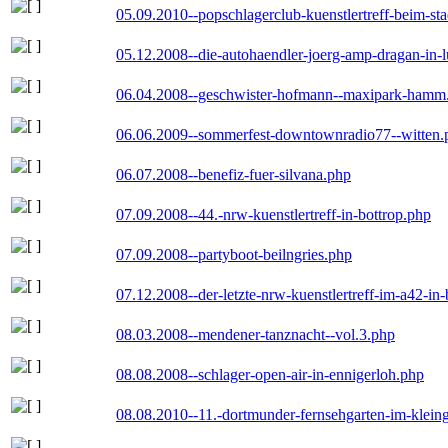
05.09.2010--popschlagerclub-kuenstlertreff-beim-sta
05.12.2008--die-autohaendler-joerg-amp-dragan-in-
06.04.2008--geschwister-hofmann--maxipark-hamm
06.06.2009--sommerfest-downtownradio77--witten.
06.07.2008--benefiz-fuer-silvana.php
07.09.2008--44.-nrw-kuenstlertreff-in-bottrop.php
07.09.2008--partyboot-beilngries.php
07.12.2008--der-letzte-nrw-kuenstlertreff-im-a42-in-
08.03.2008--mendener-tanznacht--vol.3.php
08.08.2008--schlager-open-air-in-ennigerloh.php
08.08.2010--11.-dortmunder-fernsehgarten-im-klein