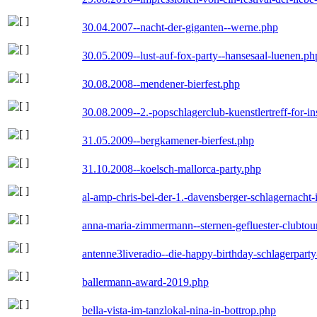
30.04.2007--nacht-der-giganten--werne.php
30.05.2009--lust-auf-fox-party--hansesaal-luenen.ph
30.08.2008--mendener-bierfest.php
30.08.2009--2.-popschlagerclub-kuenstlertreff-for-i
31.05.2009--bergkamener-bierfest.php
31.10.2008--koelsch-mallorca-party.php
al-amp-chris-bei-der-1.-davensberger-schlagernacht
anna-maria-zimmermann--sternen-gefluester-clubtou
antenne3liveradio--die-happy-birthday-schlagerpart
ballermann-award-2019.php
bella-vista-im-tanzlokal-nina-in-bottrop.php