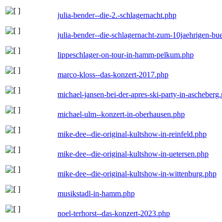
julia-bender--die-2.-schlagernacht.php
julia-bender--die-schlagernacht-zum-10jaehrigen-b
lippeschlager-on-tour-in-hamm-pelkum.php
marco-kloss--das-konzert-2017.php
michael-jansen-bei-der-apres-ski-party-in-ascheberg
michael-ulm--konzert-in-oberhausen.php
mike-dee--die-original-kultshow-in-reinfeld.php
mike-dee--die-original-kultshow-in-uetersen.php
mike-dee--die-original-kultshow-in-wittenburg.php
musikstadl-in-hamm.php
noel-terhorst--das-konzert-2023.php