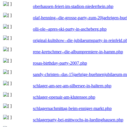
oberhausen-feiert-im-stadion-niederrhein.php
olaf-henning--die-grosse-party-zum-20jaehrigen-bu
olli-ole--apres-ski-party-in-ascheberg.php
original-kultshow--die-jubilaeumsparty-in-reinfeld.p
rene-kretschmer--die-albumpremiere-in-hamm.php
rosas-birthday-party-2007.php
sandy-christen--das-15jaehrige-buehnenjubilaeum-m
schlager-am-see-am-silbersee-in-haltern.php
schlager-openair-am-klutensee.php
schlagernachmittag-beim-enniger-markt.php
schlagerparty-bei-mittwochs-in-luedinghausen.php