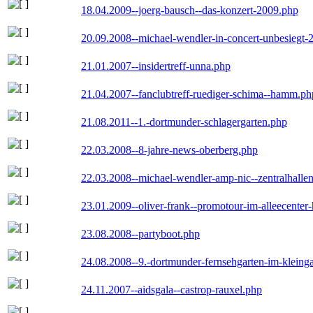
18.04.2009--joerg-bausch--das-konzert-2009.php
20.09.2008--michael-wendler-in-concert-unbesiegt-
21.01.2007--insidertreff-unna.php
21.04.2007--fanclubtreff-ruediger-schima--hamm.ph
21.08.2011--1.-dortmunder-schlagergarten.php
22.03.2008--8-jahre-news-oberberg.php
22.03.2008--michael-wendler-amp-nic--zentralhall
23.01.2009--oliver-frank--promotour-im-alleecente
23.08.2008--partyboot.php
24.08.2008--9.-dortmunder-fernsehgarten-im-kleinga
24.11.2007--aidsgala--castrop-rauxel.php