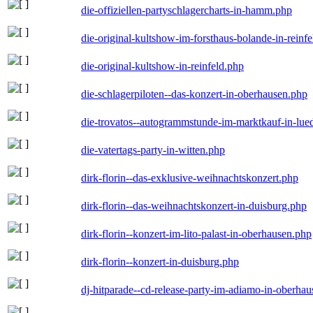
die-offiziellen-partyschlagercharts-in-hamm.php
die-original-kultshow-im-forsthaus-bolande-in-reinf
die-original-kultshow-in-reinfeld.php
die-schlagerpiloten--das-konzert-in-oberhausen.php
die-trovatos--autogrammstunde-im-marktkauf-in-lu
die-vatertags-party-in-witten.php
dirk-florin--das-exklusive-weihnachtskonzert.php
dirk-florin--das-weihnachtskonzert-in-duisburg.php
dirk-florin--konzert-im-lito-palast-in-oberhausen.php
dirk-florin--konzert-in-duisburg.php
dj-hitparade--cd-release-party-im-adiamo-in-oberha