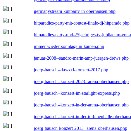
germanystream-kultparty-in-oberhausen.php
hitparadies-party-mit-contest-finale-dj-hitparade.php
hitparadies-party-und-25jaehriges-tv-jubilaeum-vo
immer-wieder-sonntags-in-kamen.php
januar-2008--sandro-marin-amp-juergen-drews.php
joerg-bausch--das-xxl-konzert-2017.php
joerg-bausch--konzert-2023--arena-oberhausen.php
joerg-bausch--konzert-im-starlight-express.php
joerg-bausch--konzert-in-der-arena-oberhausen.php
joerg-bausch--konzert-in-der-turbinenhalle-oberhau
joerg-bausch-konzert-2013--arena-oberhausen.php