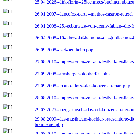
25.04.2026--dirk-florin--25jaehriges-buehnenjublaeu
26.01.2007--dancefox-party--mythos-castrop-rauxel
26.01.2008--25.-geburtstag-von-denny-fabian--die-fei
26.04.2008--10-jahre-olaf-henning--das-jubilaeums-
26.09.2008--bad-bentheim.php
27.08.2010--impressionen-von-ein-festival-der-lieb
27.09.2008--arnsberger-oktoberfest.php
27.09.2008--marco-kloss--das-konzert-in-marl.php
28.08.2010--impressionen-von-ein-festival-der-lieb
29.03.2025--joerg-bausch--das-xxl-konzert-in-der-a
29.08.2009--das-musikteam-koehler-praesentierte-di
brambauer.php
29.08.2010--impressionen-von-ein-festival-der-lieb