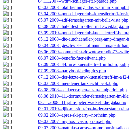
04.11.2007--wdr4-schlager-star-parade.php
05.03.2008--olaf-henning--das-warmup-zum-jubi
05.04.2009--popschlagerclub--kuenstlertreff-for-i
05.07.2009--zdf-fernsehgarten-mit-bella-vista.php
05.08.2007--hafenfest-in-olfen-mit-zweiklang.php
05.09.2010--popschlagerclub-kuenstlertreff-beim-
05.12.2008--die-autohaendler-joerg-amp-dragan-
06.04.2008--geschwister-hofmann--maxipark-ha
06.06.2009--sommerfest-downtownradio77--witt
06.07.2008--benefiz-fuer-silvana.php
07.09.2008--44.-nrw-kuenstlertreff-in-bottrop.php
07.09.2008--partyboot-beilngries.php
07.12.2008--der-letzte-nrw-kuenstlertreff-im-a42-
08.03.2008--mendener-tanznacht--vol.3.php
08.08.2008--schlager-open-air-in-ennigerloh.php
08.08.2010--11.-dortmunder-fernsehgarten-im-kle
08.11.2008--11-jahre-peter-wackel--die-gala.php
09.01.2010--djlk-mission-fox-in-der-vestarena-in
09.02.2008--apres-ski-party--northeim.php
09.03.2007--mythos--castrop-rauxel.php
09.03.2009--matthias-carras--promotour-im-alle