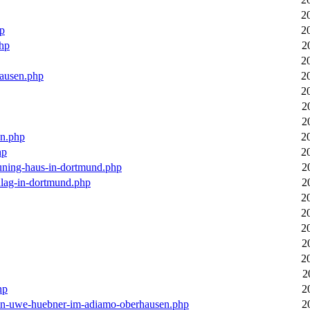
2
hp
2
php
2
2
hausen.php
2
2
2
2
en.php
2
hp
2
euning-haus-in-dortmund.php
2
hlag-in-dortmund.php
2
2
2
2
2
2
2
hp
2
-von-uwe-huebner-im-adiamo-oberhausen.php
2