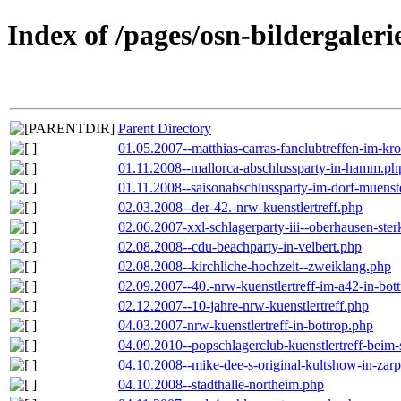
Index of /pages/osn-bildergaleri
Parent Directory
01.05.2007--matthias-carras-fanclubtreffen-im-k
01.11.2008--mallorca-abschlussparty-in-hamm.ph
01.11.2008--saisonabschlussparty-im-dorf-muenst
02.03.2008--der-42.-nrw-kuenstlertreff.php
02.06.2007-xxl-schlagerparty-iii--oberhausen-ste
02.08.2008--cdu-beachparty-in-velbert.php
02.08.2008--kirchliche-hochzeit--zweiklang.php
02.09.2007--40.-nrw-kuenstlertreff-im-a42-in-bot
02.12.2007--10-jahre-nrw-kuenstlertreff.php
04.03.2007-nrw-kuenstlertreff-in-bottrop.php
04.09.2010--popschlagerclub-kuenstlertreff-beim-
04.10.2008--mike-dee-s-original-kultshow-in-zar
04.10.2008--stadthalle-northeim.php