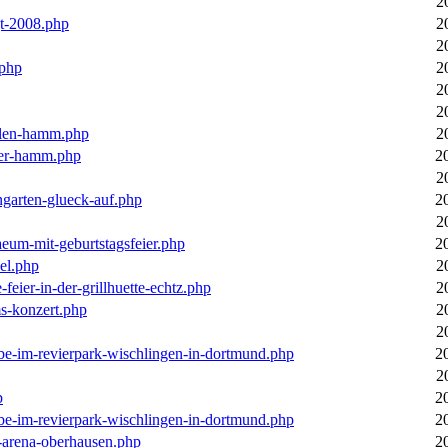
2
gt-2008.php
2
2
.php
2
2
2
llen-hamm.php
2
nter-hamm.php
2
2
ngarten-glueck-auf.php
2
2
aeum-mit-geburtstagsfeier.php
2
el.php
2
feier-in-der-grillhuette-echtz.php
2
ms-konzert.php
2
2
ebe-im-revierpark-wischlingen-in-dortmund.php
2
2
p
2
ebe-im-revierpark-wischlingen-in-dortmund.php
2
r-arena-oberhausen.php
2