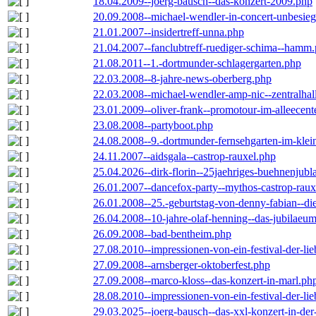
18.04.2009--joerg-bausch--das-konzert-2009.php
20.09.2008--michael-wendler-in-concert-unbesie
21.01.2007--insidertreff-unna.php
21.04.2007--fanclubtreff-ruediger-schima--hamm
21.08.2011--1.-dortmunder-schlagergarten.php
22.03.2008--8-jahre-news-oberberg.php
22.03.2008--michael-wendler-amp-nic--zentralha
23.01.2009--oliver-frank--promotour-im-alleece
23.08.2008--partyboot.php
24.08.2008--9.-dortmunder-fernsehgarten-im-klei
24.11.2007--aidsgala--castrop-rauxel.php
25.04.2026--dirk-florin--25jaehriges-buehnenjubl
26.01.2007--dancefox-party--mythos-castrop-raux
26.01.2008--25.-geburtstag-von-denny-fabian--die-
26.04.2008--10-jahre-olaf-henning--das-jubilaeu
26.09.2008--bad-bentheim.php
27.08.2010--impressionen-von-ein-festival-der-li
27.09.2008--arnsberger-oktoberfest.php
27.09.2008--marco-kloss--das-konzert-in-marl.ph
28.08.2010--impressionen-von-ein-festival-der-li
29.03.2025--joerg-bausch--das-xxl-konzert-in-de