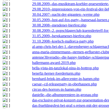
29.08.2009--das-musikteam-koehler-praesentierte
29.08.2010--impressionen-von-ein-festival-der-li
30.04.2007--nacht-der-giganten--werne.php
30.05.2009--lust-auf-fox-party--hansesaal-luenen
30.08.2008--mendener-bierfest.php
30.08.2009--2.-popschlagerclub-kuenstlertreff-fo
31.05.2009--bergkamener-bierfest.php
31.10.2008--koelsch-mallorca-party.php
al-amp-chris-bei-der-1.-davensberger-schlagerna
anna-maria-zimmermann--sternen-gefluester-clubt
antenne3liveradio--die-happy-birthday-schlagerpa
ballermann-award-2019.php
bella-vista-im-tanzlokal-nina-in-bottrop.php
benefiz-herner-foerderturm.php
bernhard-brink-im-alleecenter-in-hamm.php
caesar--cd-releaseparty-in-oberhausen.php
circus-des-horrors-in-hamm.php
danielle--die-albumpremiere-in-gronau.php
das-exclusive-privat-konzert-zur-praesentation-
das-fruehlingsfest-bei-graf-s-reisen-mit-der-grosse