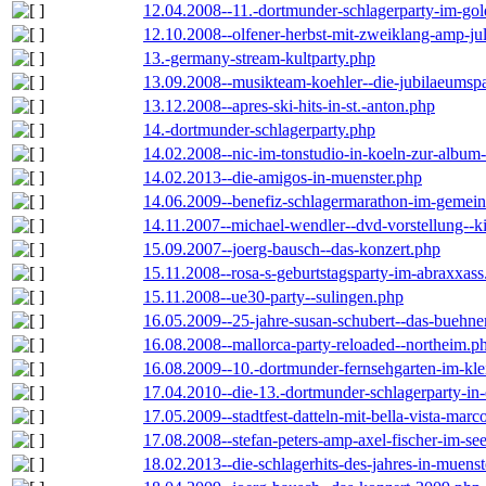
12.04.2008--11.-dortmunder-schlagerparty-im-gol
12.10.2008--olfener-herbst-mit-zweiklang-amp-jul
13.-germany-stream-kultparty.php
13.09.2008--musikteam-koehler--die-jubilaeumsp
13.12.2008--apres-ski-hits-in-st.-anton.php
14.-dortmunder-schlagerparty.php
14.02.2008--nic-im-tonstudio-in-koeln-zur-albu
14.02.2013--die-amigos-in-muenster.php
14.06.2009--benefiz-schlagermarathon-im-gemein
14.11.2007--michael-wendler--dvd-vorstellung--k
15.09.2007--joerg-bausch--das-konzert.php
15.11.2008--rosa-s-geburtstagsparty-im-abraxxass
15.11.2008--ue30-party--sulingen.php
16.05.2009--25-jahre-susan-schubert--das-buehn
16.08.2008--mallorca-party-reloaded--northeim.p
16.08.2009--10.-dortmunder-fernsehgarten-im-kle
17.04.2010--die-13.-dortmunder-schlagerparty-in-
17.05.2009--stadtfest-datteln-mit-bella-vista-marc
17.08.2008--stefan-peters-amp-axel-fischer-im-se
18.02.2013--die-schlagerhits-des-jahres-in-muenst