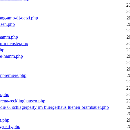
2
2
ang-amp-dj-oetzi.php
2
usen.php
2
2
n-hamm.php
2
in-muenster.php
2
php
2
nne-hamm.php
2
2
2
bumpremiere.php
2
2
2
n.php
2
arena-recklinghausen.php
2
-die-6.-schlagerparty-im-buergerhaus-luenen-brambauer.php
2
2
n.php
2
gsparty.php
2