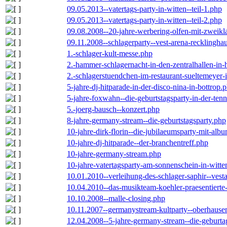
09.05.2013--vatertags-party-in-witten--teil-1.php
09.05.2013--vatertags-party-in-witten--teil-2.php
09.08.2008--20-jahre-werbering-olfen-mit-zweikl
09.11.2008--schlagerparty--vest-arena-recklingha
1.-schlager-kult-messe.php
2.-hammer-schlagernacht-in-den-zentralhallen-i
2.-schlagerstuendchen-im-restaurant-sueltemeyer-
5-jahre-dj-hitparade-in-der-disco-nina-in-bottrop.
5-jahre-foxwahn--die-geburtstagsparty-in-der-te
5.-joerg-bausch--konzert.php
8-jahre-germany-stream--die-geburtstagsparty.php
10-jahre-dirk-florin--die-jubilaeumsparty-mit-al
10-jahre-dj-hitparade--der-branchentreff.php
10-jahre-germany-stream.php
10-jahre-vatertagsparty-am-sonnenschein-in-witte
10.01.2010--verleihung-des-schlager-saphir--vest
10.04.2010--das-musikteam-koehler-praesentierte
10.10.2008--malle-closing.php
10.11.2007--germanystream-kultparty--oberhause
12.04.2008--5-jahre-germany-stream--die-geburta