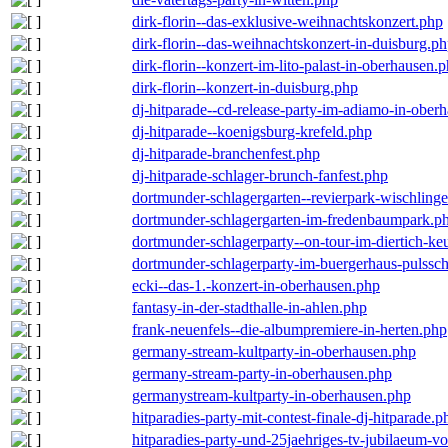
dirk-florin--das-exklusive-weihnachtskonzert.php
dirk-florin--das-weihnachtskonzert-in-duisburg.p
dirk-florin--konzert-im-lito-palast-in-oberhausen.
dirk-florin--konzert-in-duisburg.php
dj-hitparade--cd-release-party-im-adiamo-in-ober
dj-hitparade--koenigsburg-krefeld.php
dj-hitparade-branchenfest.php
dj-hitparade-schlager-brunch-fanfest.php
dortmunder-schlagergarten--revierpark-wischling
dortmunder-schlagergarten-im-fredenbaumpark.p
dortmunder-schlagerparty--on-tour-im-diertich-k
dortmunder-schlagerparty-im-buergerhaus-pulssc
ecki--das-1.-konzert-in-oberhausen.php
fantasy-in-der-stadthalle-in-ahlen.php
frank-neuenfels--die-albumpremiere-in-herten.php
germany-stream-kultparty-in-oberhausen.php
germany-stream-party-in-oberhausen.php
germanystream-kultparty-in-oberhausen.php
hitparadies-party-mit-contest-finale-dj-hitparade.p
hitparadies-party-und-25jaehriges-tv-jubilaeum