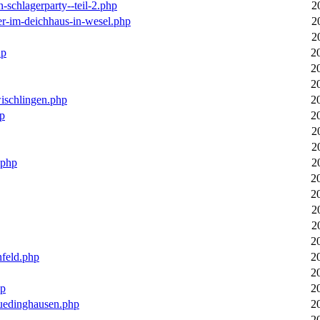
n-schlagerparty--teil-2.php
2
er-im-deichhaus-in-wesel.php
2
2
hp
2
2
2
wischlingen.php
2
hp
2
2
2
.php
2
2
2
2
2
2
nfeld.php
2
2
hp
2
luedinghausen.php
2
2