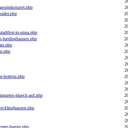
2
laeumskonzert.php
2
nsider.php
2
2
2
stadtfest-in-unna.php
2
in-luedinghausen.php
2
mm.php
2
en.php
2
2
2
2
in-bottrop.php
2
2
2
ingarten-glueck-auf.php
2
2
-recklinghausen.php
2
2
2
ecenter-hamm.php
2