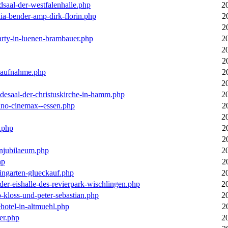
dsaal-der-westfalenhalle.php
2
ia-bender-amp-dirk-florin.php
2
2
arty-in-luenen-brambauer.php
2
2
2
m-aufnahme.php
2
2
desaal-der-christuskirche-in-hamm.php
2
ino-cinemax--essen.php
2
2
.php
2
2
enjubilaeum.php
2
hp
2
ingarten-glueckauf.php
2
der-eishalle-des-revierpark-wischlingen.php
2
o-kloss-und-peter-sebastian.php
2
ehotel-in-altmuehl.php
2
er.php
2