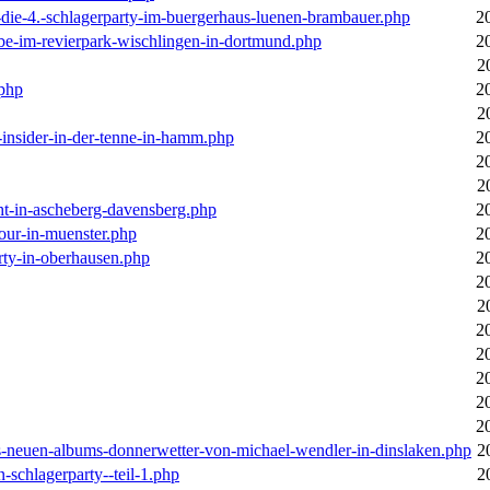
-die-4.-schlagerparty-im-buergerhaus-luenen-brambauer.php
2
ebe-im-revierpark-wischlingen-in-dortmund.php
2
2
.php
2
2
r-insider-in-der-tenne-in-hamm.php
2
2
2
cht-in-ascheberg-davensberg.php
2
our-in-muenster.php
2
rty-in-oberhausen.php
2
2
2
2
2
2
2
2
des-neuen-albums-donnerwetter-von-michael-wendler-in-dinslaken.php
2
n-schlagerparty--teil-1.php
2