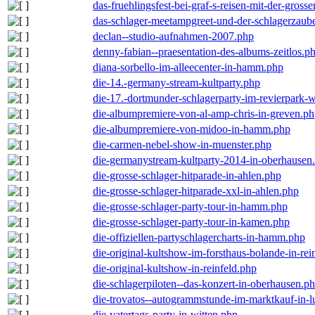
das-fruehlingsfest-bei-graf-s-reisen-mit-der-grosse
das-schlager-meetampgreet-und-der-schlagerzaub
declan--studio-aufnahmen-2007.php
denny-fabian--praesentation-des-albums-zeitlos.p
diana-sorbello-im-alleecenter-in-hamm.php
die-14.-germany-stream-kultparty.php
die-17.-dortmunder-schlagerparty-im-revierpark-
die-albumpremiere-von-al-amp-chris-in-greven.p
die-albumpremiere-von-midoo-in-hamm.php
die-carmen-nebel-show-in-muenster.php
die-germanystream-kultparty-2014-in-oberhausen
die-grosse-schlager-hitparade-in-ahlen.php
die-grosse-schlager-hitparade-xxl-in-ahlen.php
die-grosse-schlager-party-tour-in-hamm.php
die-grosse-schlager-party-tour-in-kamen.php
die-offiziellen-partyschlagercharts-in-hamm.php
die-original-kultshow-im-forsthaus-bolande-in-rei
die-original-kultshow-in-reinfeld.php
die-schlagerpiloten--das-konzert-in-oberhausen.p
die-trovatos--autogrammstunde-im-marktkauf-in-
die-vatertags-party-in-witten.php