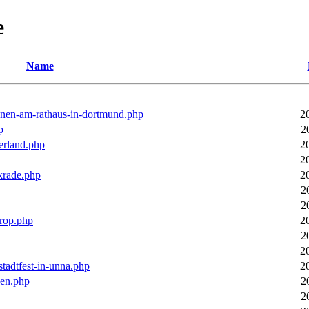
e
Name
ronen-am-rathaus-in-dortmund.php
2
p
2
erland.php
2
2
rkrade.php
2
2
2
trop.php
2
2
2
stadtfest-in-unna.php
2
pen.php
2
2