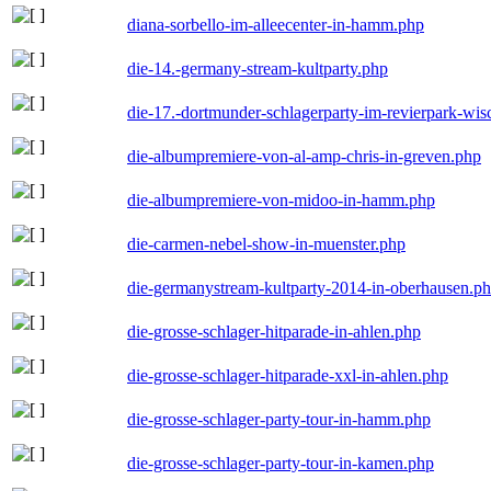
diana-sorbello-im-alleecenter-in-hamm.php
die-14.-germany-stream-kultparty.php
die-17.-dortmunder-schlagerparty-im-revierpark-wis
die-albumpremiere-von-al-amp-chris-in-greven.php
die-albumpremiere-von-midoo-in-hamm.php
die-carmen-nebel-show-in-muenster.php
die-germanystream-kultparty-2014-in-oberhausen.p
die-grosse-schlager-hitparade-in-ahlen.php
die-grosse-schlager-hitparade-xxl-in-ahlen.php
die-grosse-schlager-party-tour-in-hamm.php
die-grosse-schlager-party-tour-in-kamen.php