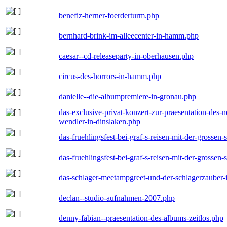
benefiz-herner-foerderturm.php
bernhard-brink-im-alleecenter-in-hamm.php
caesar--cd-releaseparty-in-oberhausen.php
circus-des-horrors-in-hamm.php
danielle--die-albumpremiere-in-gronau.php
das-exclusive-privat-konzert-zur-praesentation-des
wendler-in-dinslaken.php
das-fruehlingsfest-bei-graf-s-reisen-mit-der-grossen-
das-fruehlingsfest-bei-graf-s-reisen-mit-der-grossen-
das-schlager-meetampgreet-und-der-schlagerzauber-
declan--studio-aufnahmen-2007.php
denny-fabian--praesentation-des-albums-zeitlos.php