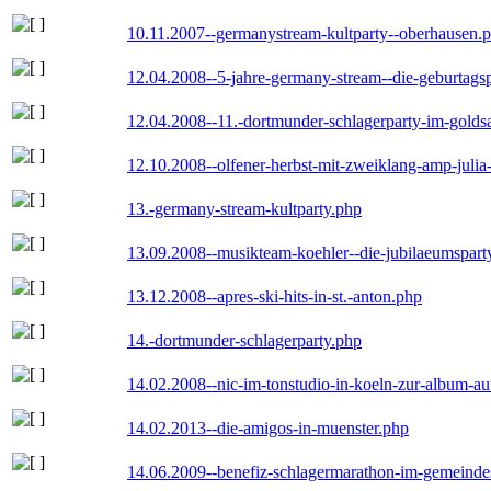
10.11.2007--germanystream-kultparty--oberhausen.
12.04.2008--5-jahre-germany-stream--die-geburtags
12.04.2008--11.-dortmunder-schlagerparty-im-goldsa
12.10.2008--olfener-herbst-mit-zweiklang-amp-julia
13.-germany-stream-kultparty.php
13.09.2008--musikteam-koehler--die-jubilaeumspart
13.12.2008--apres-ski-hits-in-st.-anton.php
14.-dortmunder-schlagerparty.php
14.02.2008--nic-im-tonstudio-in-koeln-zur-album-a
14.02.2013--die-amigos-in-muenster.php
14.06.2009--benefiz-schlagermarathon-im-gemeindes