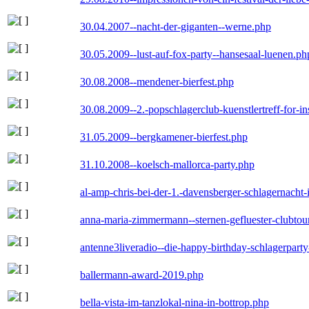
30.04.2007--nacht-der-giganten--werne.php
30.05.2009--lust-auf-fox-party--hansesaal-luenen.ph
30.08.2008--mendener-bierfest.php
30.08.2009--2.-popschlagerclub-kuenstlertreff-for-i
31.05.2009--bergkamener-bierfest.php
31.10.2008--koelsch-mallorca-party.php
al-amp-chris-bei-der-1.-davensberger-schlagernacht
anna-maria-zimmermann--sternen-gefluester-clubtou
antenne3liveradio--die-happy-birthday-schlagerpart
ballermann-award-2019.php
bella-vista-im-tanzlokal-nina-in-bottrop.php