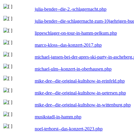
julia-bender--die-2.-schlagernacht.php
julia-bender--die-schlagernacht-zum-10jaehrigen-b
lippeschlager-on-tour-in-hamm-pelkum.php
marco-kloss--das-konzert-2017.php
michael-jansen-bei-der-apres-ski-party-in-ascheberg
michael-ulm--konzert-in-oberhausen.php
mike-dee--die-original-kultshow-in-reinfeld.php
mike-dee--die-original-kultshow-in-uetersen.php
mike-dee--die-original-kultshow-in-wittenburg.php
musikstadl-in-hamm.php
noel-terhorst--das-konzert-2023.php