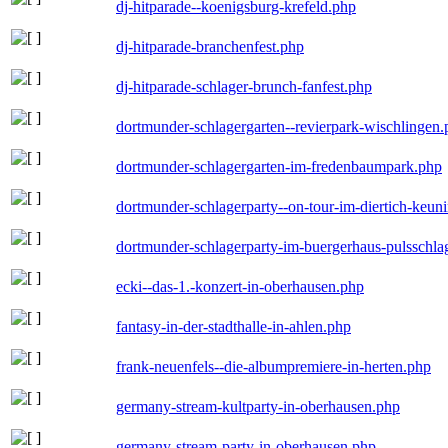
dj-hitparade--koenigsburg-krefeld.php
dj-hitparade-branchenfest.php
dj-hitparade-schlager-brunch-fanfest.php
dortmunder-schlagergarten--revierpark-wischlingen
dortmunder-schlagergarten-im-fredenbaumpark.php
dortmunder-schlagerparty--on-tour-im-diertich-keu
dortmunder-schlagerparty-im-buergerhaus-pulsschla
ecki--das-1.-konzert-in-oberhausen.php
fantasy-in-der-stadthalle-in-ahlen.php
frank-neuenfels--die-albumpremiere-in-herten.php
germany-stream-kultparty-in-oberhausen.php
germany-stream-party-in-oberhausen.php