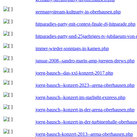
germanystream-kultparty-in-oberhausen.php
hitparadies-party-mit-contest-finale-dj-hitparade.php
hitparadies-party-und-25jaehriges-tv-jubilaeum-vo
immer-wieder-sonntags-in-kamen.php
januar-2008--sandro-marin-amp-juergen-drews.php
joerg-bausch--das-xxl-konzert-2017.php
joerg-bausch--konzert-2023--arena-oberhausen.php
joerg-bausch--konzert-im-starlight-express.php
joerg-bausch--konzert-in-der-arena-oberhausen.php
joerg-bausch--konzert-in-der-turbinenhalle-oberhau
joerg-bausch-konzert-2013--arena-oberhausen.php