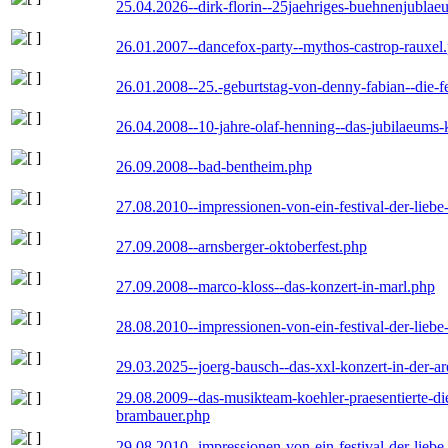
25.04.2026--dirk-florin--25jaehriges-buehnenjublaeu
26.01.2007--dancefox-party--mythos-castrop-rauxel
26.01.2008--25.-geburtstag-von-denny-fabian--die-fei
26.04.2008--10-jahre-olaf-henning--das-jubilaeums-
26.09.2008--bad-bentheim.php
27.08.2010--impressionen-von-ein-festival-der-lieb
27.09.2008--arnsberger-oktoberfest.php
27.09.2008--marco-kloss--das-konzert-in-marl.php
28.08.2010--impressionen-von-ein-festival-der-lieb
29.03.2025--joerg-bausch--das-xxl-konzert-in-der-a
29.08.2009--das-musikteam-koehler-praesentierte-di
brambauer.php
29.08.2010--impressionen-von-ein-festival-der-lieb