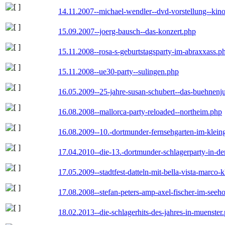
14.11.2007--michael-wendler--dvd-vorstellung--kin
15.09.2007--joerg-bausch--das-konzert.php
15.11.2008--rosa-s-geburtstagsparty-im-abraxxass.p
15.11.2008--ue30-party--sulingen.php
16.05.2009--25-jahre-susan-schubert--das-buehnenj
16.08.2008--mallorca-party-reloaded--northeim.php
16.08.2009--10.-dortmunder-fernsehgarten-im-klein
17.04.2010--die-13.-dortmunder-schlagerparty-in-der
17.05.2009--stadtfest-datteln-mit-bella-vista-marco-
17.08.2008--stefan-peters-amp-axel-fischer-im-seeho
18.02.2013--die-schlagerhits-des-jahres-in-muenster