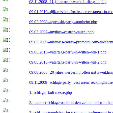
08.11.2008--11-jahre-peter-wackel--die-gala.php
09.01.2010--djlk-mission-fox-in-der-vestarena-in-re
09.02.2008--apres-ski-party--northeim.php
09.03.2007--mythos--castrop-rauxel.php
09.03.2009--matthias-carras--promotour-im-alleece
09.05.2013--vatertags-party-in-witten--teil-1.php
09.05.2013--vatertags-party-in-witten--teil-2.php
09.08.2008--20-jahre-werbering-olfen-mit-zweiklan
09.11.2008--schlagerparty--vest-arena-recklinghaus
1.-schlager-kult-messe.php
2.-hammer-schlagernacht-in-den-zentralhallen-in-h
2.-schlagerstuendchen-im-restaurant-sueltemeyer-in