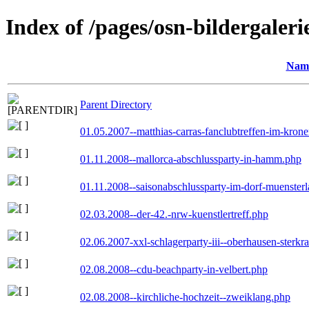
Index of /pages/osn-bildergaleri
Nam
Parent Directory
01.05.2007--matthias-carras-fanclubtreffen-im-kron
01.11.2008--mallorca-abschlussparty-in-hamm.php
01.11.2008--saisonabschlussparty-im-dorf-muenster
02.03.2008--der-42.-nrw-kuenstlertreff.php
02.06.2007-xxl-schlagerparty-iii--oberhausen-sterkr
02.08.2008--cdu-beachparty-in-velbert.php
02.08.2008--kirchliche-hochzeit--zweiklang.php