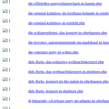
die-offiziellen-partyschlagercharts-in-hamm.php
die-original-kultshow-im-forsthaus-bolande-in-reinf
die-original-kultshow-in-reinfeld.php
die-schlagerpiloten--das-konzert-in-oberhausen.php
die-trovatos--autogrammstunde-im-marktkauf-in-lu
die-vatertags-party-in-witten.php
dirk-florin--das-exklusive-weihnachtskonzert.php
dirk-florin--das-weihnachtskonzert-in-duisburg.php
dirk-florin--konzert-im-lito-palast-in-oberhausen.php
dirk-florin--konzert-in-duisburg.php
dj-hitparade--cd-release-party-im-adiamo-in-oberha