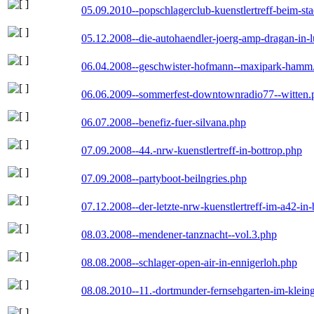
05.09.2010--popschlagerclub-kuenstlertreff-beim-sta
05.12.2008--die-autohaendler-joerg-amp-dragan-in-
06.04.2008--geschwister-hofmann--maxipark-hamm
06.06.2009--sommerfest-downtownradio77--witten.
06.07.2008--benefiz-fuer-silvana.php
07.09.2008--44.-nrw-kuenstlertreff-in-bottrop.php
07.09.2008--partyboot-beilngries.php
07.12.2008--der-letzte-nrw-kuenstlertreff-im-a42-in-
08.03.2008--mendener-tanznacht--vol.3.php
08.08.2008--schlager-open-air-in-ennigerloh.php
08.08.2010--11.-dortmunder-fernsehgarten-im-klein