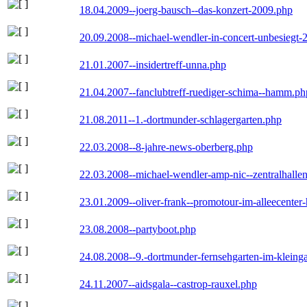
18.04.2009--joerg-bausch--das-konzert-2009.php
20.09.2008--michael-wendler-in-concert-unbesiegt-
21.01.2007--insidertreff-unna.php
21.04.2007--fanclubtreff-ruediger-schima--hamm.ph
21.08.2011--1.-dortmunder-schlagergarten.php
22.03.2008--8-jahre-news-oberberg.php
22.03.2008--michael-wendler-amp-nic--zentralhall
23.01.2009--oliver-frank--promotour-im-alleecente
23.08.2008--partyboot.php
24.08.2008--9.-dortmunder-fernsehgarten-im-kleinga
24.11.2007--aidsgala--castrop-rauxel.php