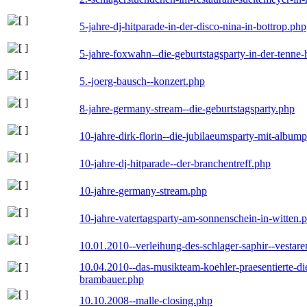
5-jahre-dj-hitparade-in-der-disco-nina-in-bottrop.php
5-jahre-foxwahn--die-geburtstagsparty-in-der-tenn
5.-joerg-bausch--konzert.php
8-jahre-germany-stream--die-geburtstagsparty.php
10-jahre-dirk-florin--die-jubilaeumsparty-mit-album
10-jahre-dj-hitparade--der-branchentreff.php
10-jahre-germany-stream.php
10-jahre-vatertagsparty-am-sonnenschein-in-witten.
10.01.2010--verleihung-des-schlager-saphir--vestar
10.04.2010--das-musikteam-koehler-praesentierte-di
brambauer.php
10.10.2008--malle-closing.php