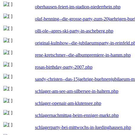
oberhausen-feiert-im-stadion-niederrhein.php
olaf-henning--die-grosse-party-zum-20jaehrigen-bu
olli-ole--apres-ski-party-in-ascheberg.php
original-kultshow--die-jubilaeumsparty-in-reinfeld.p
rene-kretschmer--die-albumpremiere-in-hamm.php
rosas-birthday-party-2007.php
sandy-christen--das-15jaehrige-buehnenjubilaeum-m
schlager-am-see-am-silbersee-in-haltern.php
schlager-openair-am-klutensee.php
schlagernachmittag-beim-enniger-markt.php
schlagerparty-bei-mittwochs-in-luedinghausen.php