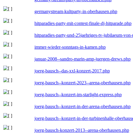
germanystream-kultparty-in-oberhausen.php
hitparadies-party-mit-contest-finale-dj-hitparade.php
hitparadies-party-und-25jaehriges-tv-jubilaeum-vo
immer-wieder-sonntags-in-kamen.php
januar-2008--sandro-marin-amp-juergen-drews.php
joerg-bausch--das-xxl-konzert-2017.php
joerg-bausch--konzert-2023--arena-oberhausen.php
joerg-bausch--konzert-im-starlight-express.php
joerg-bausch--konzert-in-der-arena-oberhausen.php
joerg-bausch--konzert-in-der-turbinenhalle-oberhau
joerg-bausch-konzert-2013--arena-oberhausen.php