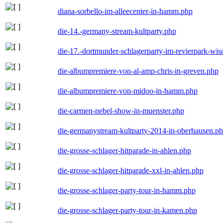
diana-sorbello-im-alleecenter-in-hamm.php
die-14.-germany-stream-kultparty.php
die-17.-dortmunder-schlagerparty-im-revierpark-wis
die-albumpremiere-von-al-amp-chris-in-greven.php
die-albumpremiere-von-midoo-in-hamm.php
die-carmen-nebel-show-in-muenster.php
die-germanystream-kultparty-2014-in-oberhausen.p
die-grosse-schlager-hitparade-in-ahlen.php
die-grosse-schlager-hitparade-xxl-in-ahlen.php
die-grosse-schlager-party-tour-in-hamm.php
die-grosse-schlager-party-tour-in-kamen.php