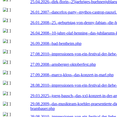
25.04.2026--dirk-florin--25jaehriges-buehnenjublaeu
26.01.2007--dancefox-party--mythos-castrop-rauxel
26.01.2008--25.-geburtstag-von-denny-fabian--die-fei
26.04.2008--10-jahre-olaf-henning--das-jubilaeums-
26.09.2008--bad-bentheim.php
27.08.2010--impressionen-von-ein-festival-der-lieb
27.09.2008--arnsberger-oktoberfest.php
27.09.2008--marco-kloss--das-konzert-in-marl.php
28.08.2010--impressionen-von-ein-festival-der-lieb
29.03.2025--joerg-bausch--das-xxl-konzert-in-der-a
29.08.2009--das-musikteam-koehler-praesentierte-di
brambauer.php
29.08.2010--impressionen-von-ein-festival-der-lieb