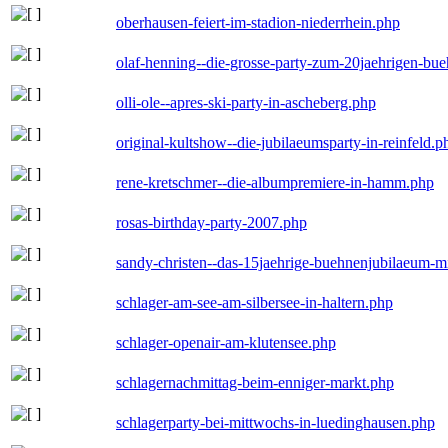
oberhausen-feiert-im-stadion-niederrhein.php
olaf-henning--die-grosse-party-zum-20jaehrigen-bu
olli-ole--apres-ski-party-in-ascheberg.php
original-kultshow--die-jubilaeumsparty-in-reinfeld.p
rene-kretschmer--die-albumpremiere-in-hamm.php
rosas-birthday-party-2007.php
sandy-christen--das-15jaehrige-buehnenjubilaeum-m
schlager-am-see-am-silbersee-in-haltern.php
schlager-openair-am-klutensee.php
schlagernachmittag-beim-enniger-markt.php
schlagerparty-bei-mittwochs-in-luedinghausen.php