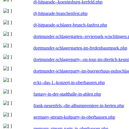
dj-hitparade--koenigsburg-krefeld.php
dj-hitparade-branchenfest.php
dj-hitparade-schlager-brunch-fanfest.php
dortmunder-schlagergarten--revierpark-wischlingen
dortmunder-schlagergarten-im-fredenbaumpark.php
dortmunder-schlagerparty--on-tour-im-diertich-keu
dortmunder-schlagerparty-im-buergerhaus-pulsschla
ecki--das-1.-konzert-in-oberhausen.php
fantasy-in-der-stadthalle-in-ahlen.php
frank-neuenfels--die-albumpremiere-in-herten.php
germany-stream-kultparty-in-oberhausen.php
germany-stream-party-in-oberhausen.php