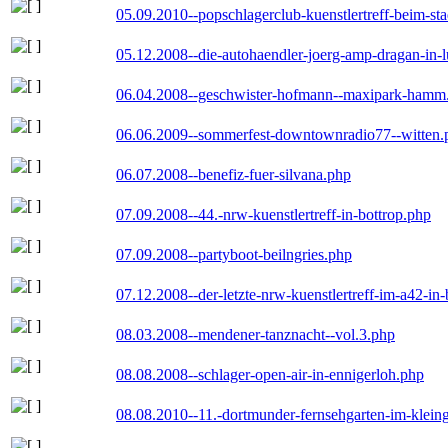
05.09.2010--popschlagerclub-kuenstlertreff-beim-sta
05.12.2008--die-autohaendler-joerg-amp-dragan-in-
06.04.2008--geschwister-hofmann--maxipark-hamm
06.06.2009--sommerfest-downtownradio77--witten.
06.07.2008--benefiz-fuer-silvana.php
07.09.2008--44.-nrw-kuenstlertreff-in-bottrop.php
07.09.2008--partyboot-beilngries.php
07.12.2008--der-letzte-nrw-kuenstlertreff-im-a42-in-
08.03.2008--mendener-tanznacht--vol.3.php
08.08.2008--schlager-open-air-in-ennigerloh.php
08.08.2010--11.-dortmunder-fernsehgarten-im-klein