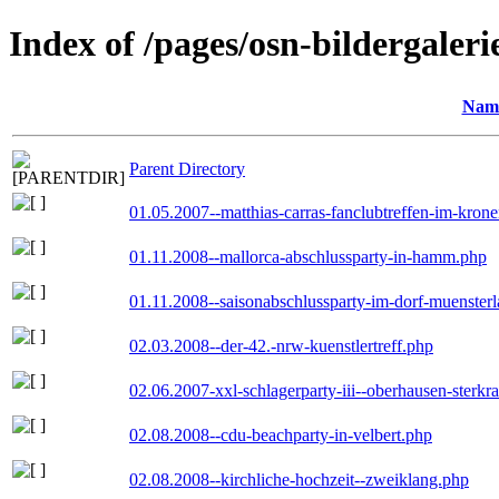
Index of /pages/osn-bildergaleri
Nam
Parent Directory
01.05.2007--matthias-carras-fanclubtreffen-im-kron
01.11.2008--mallorca-abschlussparty-in-hamm.php
01.11.2008--saisonabschlussparty-im-dorf-muenster
02.03.2008--der-42.-nrw-kuenstlertreff.php
02.06.2007-xxl-schlagerparty-iii--oberhausen-sterkr
02.08.2008--cdu-beachparty-in-velbert.php
02.08.2008--kirchliche-hochzeit--zweiklang.php