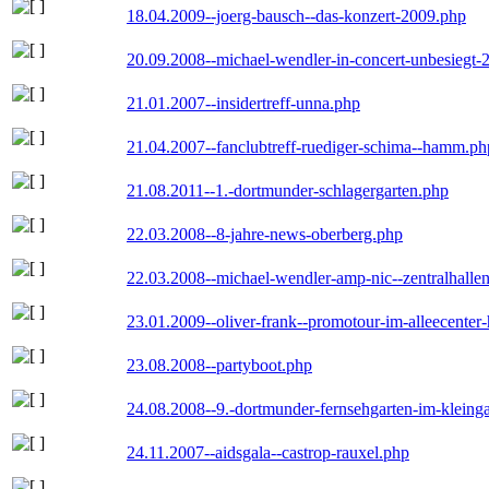
18.04.2009--joerg-bausch--das-konzert-2009.php
20.09.2008--michael-wendler-in-concert-unbesiegt-
21.01.2007--insidertreff-unna.php
21.04.2007--fanclubtreff-ruediger-schima--hamm.ph
21.08.2011--1.-dortmunder-schlagergarten.php
22.03.2008--8-jahre-news-oberberg.php
22.03.2008--michael-wendler-amp-nic--zentralhall
23.01.2009--oliver-frank--promotour-im-alleecente
23.08.2008--partyboot.php
24.08.2008--9.-dortmunder-fernsehgarten-im-kleinga
24.11.2007--aidsgala--castrop-rauxel.php