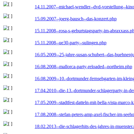
14.11.2007--michael-wendler--dvd-vorstellung--kin
15.09.2007--joerg-bausch--das-konzert.php
15.11.2008--rosa-s-geburtstagsparty-im-abraxxass.p
15.11.2008--ue30-party--sulingen.php
16.05.2009--25-jahre-susan-schubert--das-buehnenj
16.08.2008--mallorca-party-reloaded--northeim.php
16.08.2009--10.-dortmunder-fernsehgarten-im-klein
17.04.2010--die-13.-dortmunder-schlagerparty-in-der
17.05.2009--stadtfest-datteln-mit-bella-vista-marco-
17.08.2008--stefan-peters-amp-axel-fischer-im-seeho
18.02.2013--die-schlagerhits-des-jahres-in-muenster