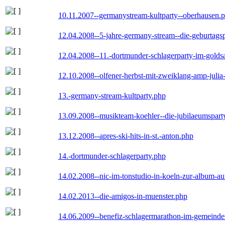
10.11.2007--germanystream-kultparty--oberhausen.
12.04.2008--5-jahre-germany-stream--die-geburtags
12.04.2008--11.-dortmunder-schlagerparty-im-goldsa
12.10.2008--olfener-herbst-mit-zweiklang-amp-julia
13.-germany-stream-kultparty.php
13.09.2008--musikteam-koehler--die-jubilaeumspart
13.12.2008--apres-ski-hits-in-st.-anton.php
14.-dortmunder-schlagerparty.php
14.02.2008--nic-im-tonstudio-in-koeln-zur-album-a
14.02.2013--die-amigos-in-muenster.php
14.06.2009--benefiz-schlagermarathon-im-gemeindes