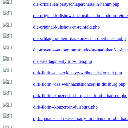
die-offiziellen-partyschlagercharts-in-hamm.php
die-original-kultshow-im-forsthaus-bolande-in-reinf
die-original-kultshow-in-reinfeld.php
die-schlagerpiloten--das-konzert-in-oberhausen.php
die-trovatos--autogrammstunde-im-marktkauf-in-lu
die-vatertags-party-in-witten.php
dirk-florin--das-exklusive-weihnachtskonzert.php
dirk-florin--das-weihnachtskonzert-in-duisburg.php
dirk-florin--konzert-im-lito-palast-in-oberhausen.php
dirk-florin--konzert-in-duisburg.php
dj-hitparade--cd-release-party-im-adiamo-in-oberha