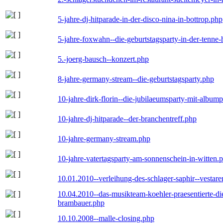
5-jahre-dj-hitparade-in-der-disco-nina-in-bottrop.php
5-jahre-foxwahn--die-geburtstagsparty-in-der-tenn
5.-joerg-bausch--konzert.php
8-jahre-germany-stream--die-geburtstagsparty.php
10-jahre-dirk-florin--die-jubilaeumsparty-mit-album
10-jahre-dj-hitparade--der-branchentreff.php
10-jahre-germany-stream.php
10-jahre-vatertagsparty-am-sonnenschein-in-witten.
10.01.2010--verleihung-des-schlager-saphir--vestar
10.04.2010--das-musikteam-koehler-praesentierte-di
brambauer.php
10.10.2008--malle-closing.php