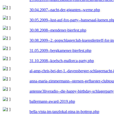
30.04.2007--nacht-der-giganten--werne.php
30.05.2009--lust-auf-fox-party--hansesaal-luenen.ph
30.08.2008--mendener-bierfest.php
30.08.2009--2.-popschlagerclub-kuenstlertreff-for-i
31.05.2009--bergkamener-bierfest.php
31.10.2008--koelsch-mallorca-party.php
al-amp-chris-bei-der-1.-davensberger-schlagernacht
anna-maria-zimmermann--sternen-gefluester-clubtou
antenne3liveradio--die-happy-birthday-schlagerpart
ballermann-award-2019.php
bella-vista-im-tanzlokal-nina-in-bottrop.php