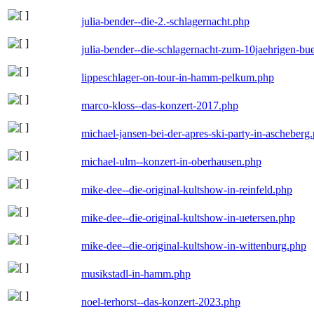
julia-bender--die-2.-schlagernacht.php
julia-bender--die-schlagernacht-zum-10jaehrigen-b
lippeschlager-on-tour-in-hamm-pelkum.php
marco-kloss--das-konzert-2017.php
michael-jansen-bei-der-apres-ski-party-in-ascheberg
michael-ulm--konzert-in-oberhausen.php
mike-dee--die-original-kultshow-in-reinfeld.php
mike-dee--die-original-kultshow-in-uetersen.php
mike-dee--die-original-kultshow-in-wittenburg.php
musikstadl-in-hamm.php
noel-terhorst--das-konzert-2023.php