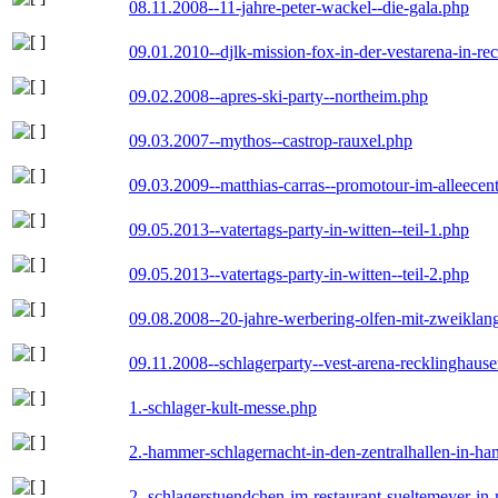
08.11.2008--11-jahre-peter-wackel--die-gala.php
09.01.2010--djlk-mission-fox-in-der-vestarena-in-re
09.02.2008--apres-ski-party--northeim.php
09.03.2007--mythos--castrop-rauxel.php
09.03.2009--matthias-carras--promotour-im-alleece
09.05.2013--vatertags-party-in-witten--teil-1.php
09.05.2013--vatertags-party-in-witten--teil-2.php
09.08.2008--20-jahre-werbering-olfen-mit-zweiklan
09.11.2008--schlagerparty--vest-arena-recklinghaus
1.-schlager-kult-messe.php
2.-hammer-schlagernacht-in-den-zentralhallen-in-h
2.-schlagerstuendchen-im-restaurant-sueltemeyer-in