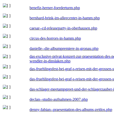
benefiz-herner-foerderturm.php
bernhard-brink-im-alleecenter-in-hamm.php
caesar--cd-releaseparty-in-oberhausen.php
circus-des-horrors-in-hamm.php
danielle--die-albumpremiere-in-gronau.php
das-exclusive-privat-konzert-zur-praesentation-des
wendler-in-dinslaken.php
das-fruehlingsfest-bei-graf-s-reisen-mit-der-grossen-
das-fruehlingsfest-bei-graf-s-reisen-mit-der-grossen-
das-schlager-meetampgreet-und-der-schlagerzauber-
declan--studio-aufnahmen-2007.php
denny-fabian--praesentation-des-albums-zeitlos.php