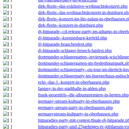
dirk-florin--das-exklusive-weihnachtskonzert.php
dirk-florin--das-weihnachtskonzert-in-duisburg.p
dirk-florin--konzert-im-lito-palast-in-oberhausen.
dirk-florin--konzert-in-duisburg.php
dj-hitparade--cd-release-party-im-adiamo-in-ober
dj-hitparade--koenigsburg-krefeld.php
dj-hitparade-branchenfest.php
dj-hitparade-schlager-brunch-fanfest.php
dortmunder-schlagergarten--revierpark-wischling
dortmunder-schlagergarten-im-fredenbaumpark.p
dortmunder-schlagerparty--on-tour-im-diertich-k
dortmunder-schlagerparty-im-buergerhaus-pulssc
ecki--das-1.-konzert-in-oberhausen.php
fantasy-in-der-stadthalle-in-ahlen.php
frank-neuenfels--die-albumpremiere-in-herten.php
germany-stream-kultparty-in-oberhausen.php
germany-stream-party-in-oberhausen.php
germanystream-kultparty-in-oberhausen.php
hitparadies-party-mit-contest-finale-dj-hitparade.p
hitparadies-party-und-25jaehriges-tv-jubilaeum