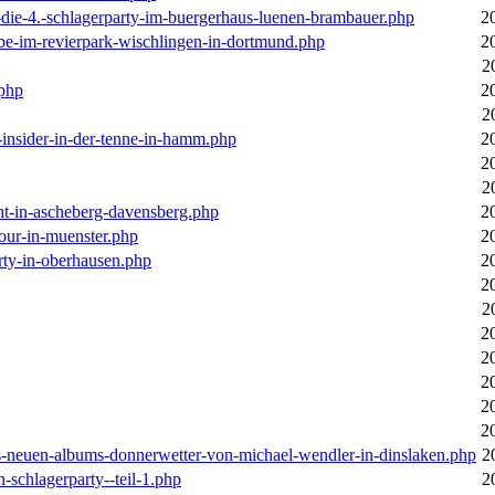
-die-4.-schlagerparty-im-buergerhaus-luenen-brambauer.php
2
ebe-im-revierpark-wischlingen-in-dortmund.php
2
2
.php
2
2
r-insider-in-der-tenne-in-hamm.php
2
2
2
cht-in-ascheberg-davensberg.php
2
our-in-muenster.php
2
rty-in-oberhausen.php
2
2
2
2
2
2
2
2
des-neuen-albums-donnerwetter-von-michael-wendler-in-dinslaken.php
2
n-schlagerparty--teil-1.php
2