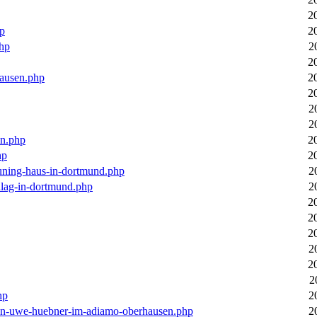
2
hp
2
php
2
2
hausen.php
2
2
2
2
en.php
2
hp
2
euning-haus-in-dortmund.php
2
hlag-in-dortmund.php
2
2
2
2
2
2
2
hp
2
-von-uwe-huebner-im-adiamo-oberhausen.php
2