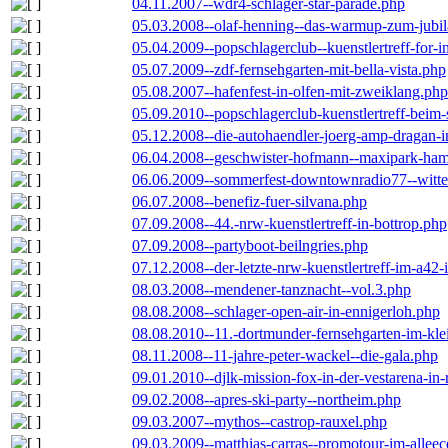
04.11.2007--wdr4-schlager-star-parade.php
05.03.2008--olaf-henning--das-warmup-zum-jubi
05.04.2009--popschlagerclub--kuenstlertreff-for-i
05.07.2009--zdf-fernsehgarten-mit-bella-vista.php
05.08.2007--hafenfest-in-olfen-mit-zweiklang.php
05.09.2010--popschlagerclub-kuenstlertreff-beim-
05.12.2008--die-autohaendler-joerg-amp-dragan-
06.04.2008--geschwister-hofmann--maxipark-ha
06.06.2009--sommerfest-downtownradio77--witt
06.07.2008--benefiz-fuer-silvana.php
07.09.2008--44.-nrw-kuenstlertreff-in-bottrop.php
07.09.2008--partyboot-beilngries.php
07.12.2008--der-letzte-nrw-kuenstlertreff-im-a42-
08.03.2008--mendener-tanznacht--vol.3.php
08.08.2008--schlager-open-air-in-ennigerloh.php
08.08.2010--11.-dortmunder-fernsehgarten-im-kle
08.11.2008--11-jahre-peter-wackel--die-gala.php
09.01.2010--djlk-mission-fox-in-der-vestarena-in
09.02.2008--apres-ski-party--northeim.php
09.03.2007--mythos--castrop-rauxel.php
09.03.2009--matthias-carras--promotour-im-alle