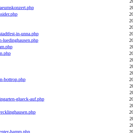
2
laeumskonzert.php
2
nsider.php
2
2
2
stadtfest-in-unna.php
2
in-luedinghausen.php
2
mm.php
2
en.php
2
2
2
2
in-bottrop.php
2
2
2
ingarten-glueck-auf.php
2
2
-recklinghausen.php
2
2
2
ecenter-hamm.php
2