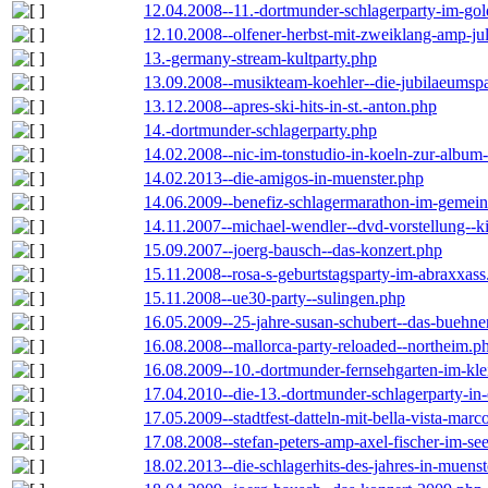
12.04.2008--11.-dortmunder-schlagerparty-im-gol
12.10.2008--olfener-herbst-mit-zweiklang-amp-jul
13.-germany-stream-kultparty.php
13.09.2008--musikteam-koehler--die-jubilaeumsp
13.12.2008--apres-ski-hits-in-st.-anton.php
14.-dortmunder-schlagerparty.php
14.02.2008--nic-im-tonstudio-in-koeln-zur-albu
14.02.2013--die-amigos-in-muenster.php
14.06.2009--benefiz-schlagermarathon-im-gemein
14.11.2007--michael-wendler--dvd-vorstellung--k
15.09.2007--joerg-bausch--das-konzert.php
15.11.2008--rosa-s-geburtstagsparty-im-abraxxass
15.11.2008--ue30-party--sulingen.php
16.05.2009--25-jahre-susan-schubert--das-buehn
16.08.2008--mallorca-party-reloaded--northeim.p
16.08.2009--10.-dortmunder-fernsehgarten-im-kle
17.04.2010--die-13.-dortmunder-schlagerparty-in-
17.05.2009--stadtfest-datteln-mit-bella-vista-marc
17.08.2008--stefan-peters-amp-axel-fischer-im-se
18.02.2013--die-schlagerhits-des-jahres-in-muenst