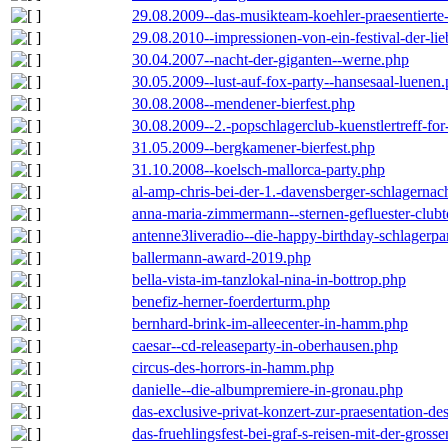
29.08.2009--das-musikteam-koehler-praesentierte
29.08.2010--impressionen-von-ein-festival-der-li
30.04.2007--nacht-der-giganten--werne.php
30.05.2009--lust-auf-fox-party--hansesaal-luenen
30.08.2008--mendener-bierfest.php
30.08.2009--2.-popschlagerclub-kuenstlertreff-fo
31.05.2009--bergkamener-bierfest.php
31.10.2008--koelsch-mallorca-party.php
al-amp-chris-bei-der-1.-davensberger-schlagerna
anna-maria-zimmermann--sternen-gefluester-clubt
antenne3liveradio--die-happy-birthday-schlagerpa
ballermann-award-2019.php
bella-vista-im-tanzlokal-nina-in-bottrop.php
benefiz-herner-foerderturm.php
bernhard-brink-im-alleecenter-in-hamm.php
caesar--cd-releaseparty-in-oberhausen.php
circus-des-horrors-in-hamm.php
danielle--die-albumpremiere-in-gronau.php
das-exclusive-privat-konzert-zur-praesentation-
das-fruehlingsfest-bei-graf-s-reisen-mit-der-grosse