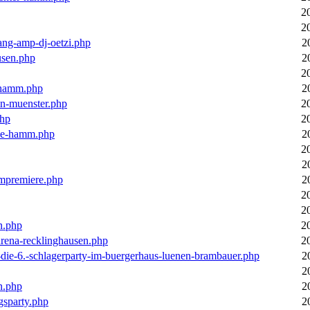
2
2
ang-amp-dj-oetzi.php
2
usen.php
2
2
n-hamm.php
2
in-muenster.php
2
php
2
nne-hamm.php
2
2
2
bumpremiere.php
2
2
2
n.php
2
arena-recklinghausen.php
2
-die-6.-schlagerparty-im-buergerhaus-luenen-brambauer.php
2
2
n.php
2
gsparty.php
2