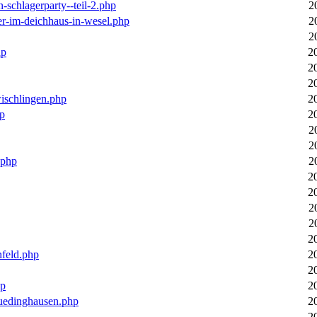
n-schlagerparty--teil-2.php
2
er-im-deichhaus-in-wesel.php
2
2
hp
2
2
2
wischlingen.php
2
hp
2
2
2
.php
2
2
2
2
2
2
nfeld.php
2
2
hp
2
luedinghausen.php
2
2