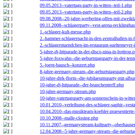
09.05.2013--vatertags-party-in-witten--teil-1.php
09.05.2013--vatertags-party-in-witten--teil-2.php
09.08.2008--20-jahre-werbering-olfen-mit-zweikl
09.11.2008--schlagerparty--vest-arena-recklingha
1.-schlager-kult-messe.php
2.-hammer-schlagernacht-in-den-zentralhallen-i
2.-schlagerstuendchen-im-restaurant-sueltemeyer-
5-jahre-dj-hitparade-in-der-disco-nina-in-bottrop.
5-jahre-foxwahn--die-geburtstagsparty-in-der-te
5.-joerg-bausch--konzert.php
8-jahre-germany-stream--die-geburtstagsparty.php
10-jahre-dirk-florin--die-jubilaeumsparty-mit-al
10-jahre-dj-hitparade--der-branchentreff.php
10-jahre-germany-stream.php
10-jahre-vatertagsparty-am-sonnenschein-in-witte
10.01.2010--verleihung-des-schlager-saphir--vest
10.04.2010--das-musikteam-koehler-praesentierte
10.10.2008--malle-closing.php
10.11.2007--germanystream-kultparty--oberhause
12.04.2008--5-jahre-germany-stream--die-geburta