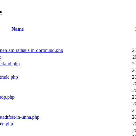
e
Name
ronen-am-rathaus-in-dortmund.php
2
p
2
erland.php
2
2
rkrade.php
2
2
2
trop.php
2
2
2
stadtfest-in-unna.php
2
pen.php
2
2