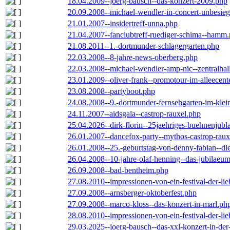
18.04.2009--joerg-bausch--das-konzert-2009.php
20.09.2008--michael-wendler-in-concert-unbesie
21.01.2007--insidertreff-unna.php
21.04.2007--fanclubtreff-ruediger-schima--hamm
21.08.2011--1.-dortmunder-schlagergarten.php
22.03.2008--8-jahre-news-oberberg.php
22.03.2008--michael-wendler-amp-nic--zentralha
23.01.2009--oliver-frank--promotour-im-alleece
23.08.2008--partyboot.php
24.08.2008--9.-dortmunder-fernsehgarten-im-klei
24.11.2007--aidsgala--castrop-rauxel.php
25.04.2026--dirk-florin--25jaehriges-buehnenjubl
26.01.2007--dancefox-party--mythos-castrop-raux
26.01.2008--25.-geburtstag-von-denny-fabian--die-
26.04.2008--10-jahre-olaf-henning--das-jubilaeu
26.09.2008--bad-bentheim.php
27.08.2010--impressionen-von-ein-festival-der-li
27.09.2008--arnsberger-oktoberfest.php
27.09.2008--marco-kloss--das-konzert-in-marl.ph
28.08.2010--impressionen-von-ein-festival-der-li
29.03.2025--joerg-bausch--das-xxl-konzert-in-de