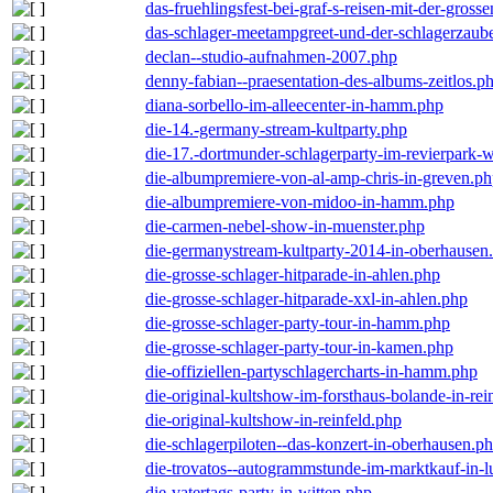
das-fruehlingsfest-bei-graf-s-reisen-mit-der-grosse
das-schlager-meetampgreet-und-der-schlagerzaub
declan--studio-aufnahmen-2007.php
denny-fabian--praesentation-des-albums-zeitlos.p
diana-sorbello-im-alleecenter-in-hamm.php
die-14.-germany-stream-kultparty.php
die-17.-dortmunder-schlagerparty-im-revierpark-
die-albumpremiere-von-al-amp-chris-in-greven.p
die-albumpremiere-von-midoo-in-hamm.php
die-carmen-nebel-show-in-muenster.php
die-germanystream-kultparty-2014-in-oberhausen
die-grosse-schlager-hitparade-in-ahlen.php
die-grosse-schlager-hitparade-xxl-in-ahlen.php
die-grosse-schlager-party-tour-in-hamm.php
die-grosse-schlager-party-tour-in-kamen.php
die-offiziellen-partyschlagercharts-in-hamm.php
die-original-kultshow-im-forsthaus-bolande-in-rei
die-original-kultshow-in-reinfeld.php
die-schlagerpiloten--das-konzert-in-oberhausen.p
die-trovatos--autogrammstunde-im-marktkauf-in-
die-vatertags-party-in-witten.php