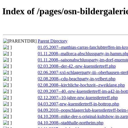
Index of /pages/osn-bildergaleri
Parent Directory
01.05.2007--matthias-carras-fanclubtreffen-im-k
01.11.2008--mallorca-abschlussparty-in-hamm.ph
01.11.2008--saisonabschlussparty-im-dorf-muenst
02.03.2008--der-42.-nrw-kuenstlertreff.php
02.06.2007-xxl-schlagerparty-iii--oberhausen-ste
02.08.2008--cdu-beachparty-in-velbert.php
02.08.2008--kirchliche-hochzeit--zweiklang.php
02.09.2007--40.-nrw-kuenstlertreff-im-a42-in-bot
02.12.2007--10-jahre-nrw-kuenstlertreff.php
04.03.2007-nrw-kuenstlertreff-in-bottrop.php
04.09.2010--popschlagerclub-kuenstlertreff-beim-
04.10.2008--mike-dee-s-original-kultshow-in-zar
04.10.2008--stadthalle-northeim.php