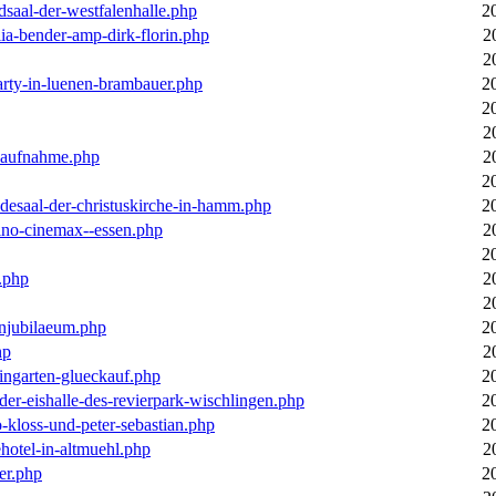
dsaal-der-westfalenhalle.php
2
ia-bender-amp-dirk-florin.php
2
2
arty-in-luenen-brambauer.php
2
2
2
m-aufnahme.php
2
2
desaal-der-christuskirche-in-hamm.php
2
ino-cinemax--essen.php
2
2
.php
2
2
enjubilaeum.php
2
hp
2
ingarten-glueckauf.php
2
der-eishalle-des-revierpark-wischlingen.php
2
o-kloss-und-peter-sebastian.php
2
ehotel-in-altmuehl.php
2
er.php
2