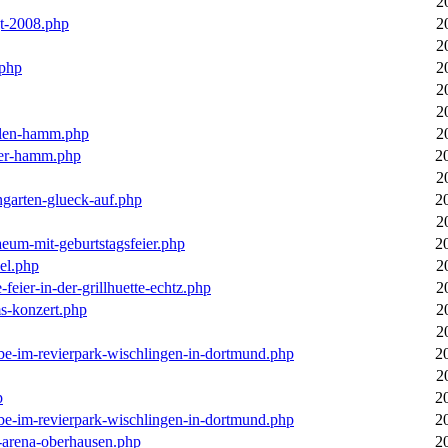
2
gt-2008.php
2
2
.php
2
2
2
llen-hamm.php
2
nter-hamm.php
2
2
ngarten-glueck-auf.php
2
2
aeum-mit-geburtstagsfeier.php
2
el.php
2
feier-in-der-grillhuette-echtz.php
2
ms-konzert.php
2
2
ebe-im-revierpark-wischlingen-in-dortmund.php
2
2
p
2
ebe-im-revierpark-wischlingen-in-dortmund.php
2
r-arena-oberhausen.php
2