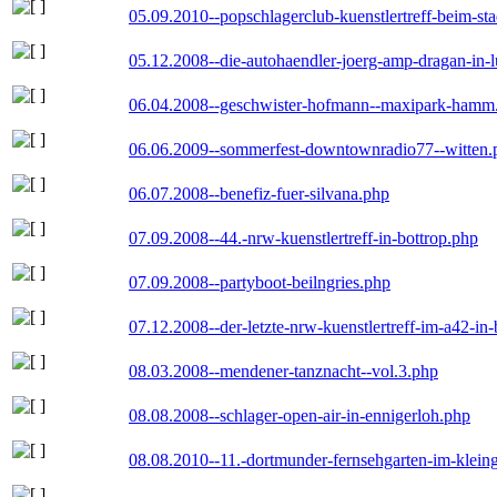
05.09.2010--popschlagerclub-kuenstlertreff-beim-sta
05.12.2008--die-autohaendler-joerg-amp-dragan-in-
06.04.2008--geschwister-hofmann--maxipark-hamm
06.06.2009--sommerfest-downtownradio77--witten.
06.07.2008--benefiz-fuer-silvana.php
07.09.2008--44.-nrw-kuenstlertreff-in-bottrop.php
07.09.2008--partyboot-beilngries.php
07.12.2008--der-letzte-nrw-kuenstlertreff-im-a42-in-
08.03.2008--mendener-tanznacht--vol.3.php
08.08.2008--schlager-open-air-in-ennigerloh.php
08.08.2010--11.-dortmunder-fernsehgarten-im-klein