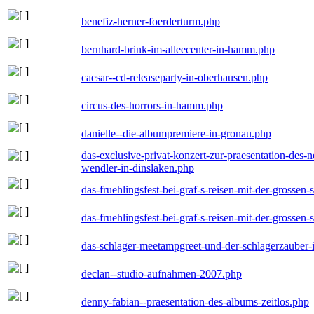
benefiz-herner-foerderturm.php
bernhard-brink-im-alleecenter-in-hamm.php
caesar--cd-releaseparty-in-oberhausen.php
circus-des-horrors-in-hamm.php
danielle--die-albumpremiere-in-gronau.php
das-exclusive-privat-konzert-zur-praesentation-des
wendler-in-dinslaken.php
das-fruehlingsfest-bei-graf-s-reisen-mit-der-grossen-
das-fruehlingsfest-bei-graf-s-reisen-mit-der-grossen-
das-schlager-meetampgreet-und-der-schlagerzauber-
declan--studio-aufnahmen-2007.php
denny-fabian--praesentation-des-albums-zeitlos.php