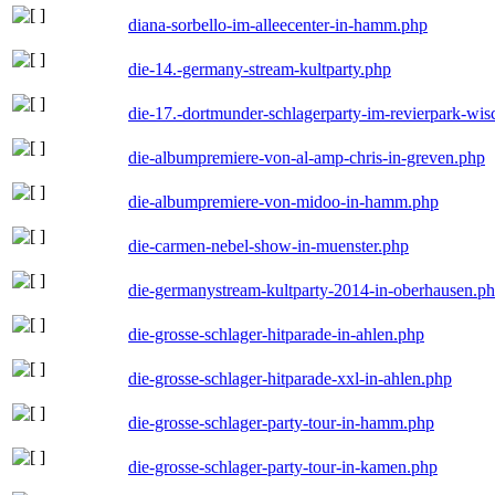
diana-sorbello-im-alleecenter-in-hamm.php
die-14.-germany-stream-kultparty.php
die-17.-dortmunder-schlagerparty-im-revierpark-wis
die-albumpremiere-von-al-amp-chris-in-greven.php
die-albumpremiere-von-midoo-in-hamm.php
die-carmen-nebel-show-in-muenster.php
die-germanystream-kultparty-2014-in-oberhausen.p
die-grosse-schlager-hitparade-in-ahlen.php
die-grosse-schlager-hitparade-xxl-in-ahlen.php
die-grosse-schlager-party-tour-in-hamm.php
die-grosse-schlager-party-tour-in-kamen.php