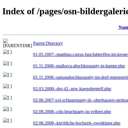
Index of /pages/osn-bildergaleri
Nam
Parent Directory
01.05.2007--matthias-carras-fanclubtreffen-im-kron
01.11.2008--mallorca-abschlussparty-in-hamm.php
01.11.2008--saisonabschlussparty-im-dorf-muenster
02.03.2008--der-42.-nrw-kuenstlertreff.php
02.06.2007-xxl-schlagerparty-iii--oberhausen-sterkr
02.08.2008--cdu-beachparty-in-velbert.php
02.08.2008--kirchliche-hochzeit--zweiklang.php