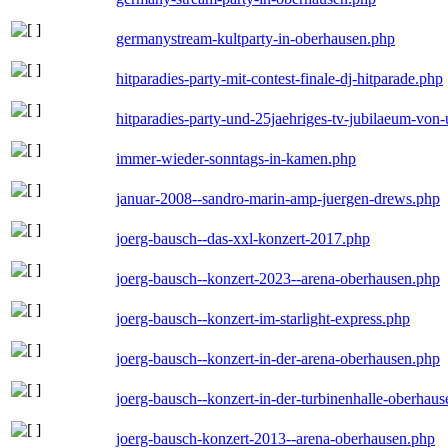
germanystream-kultparty-in-oberhausen.php
hitparadies-party-mit-contest-finale-dj-hitparade.php
hitparadies-party-und-25jaehriges-tv-jubilaeum-vo
immer-wieder-sonntags-in-kamen.php
januar-2008--sandro-marin-amp-juergen-drews.php
joerg-bausch--das-xxl-konzert-2017.php
joerg-bausch--konzert-2023--arena-oberhausen.php
joerg-bausch--konzert-im-starlight-express.php
joerg-bausch--konzert-in-der-arena-oberhausen.php
joerg-bausch--konzert-in-der-turbinenhalle-oberhau
joerg-bausch-konzert-2013--arena-oberhausen.php