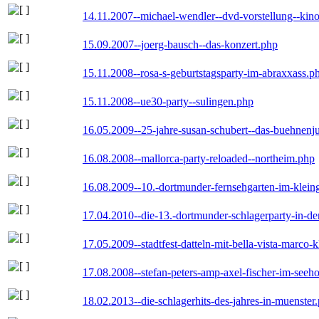
14.11.2007--michael-wendler--dvd-vorstellung--kin
15.09.2007--joerg-bausch--das-konzert.php
15.11.2008--rosa-s-geburtstagsparty-im-abraxxass.p
15.11.2008--ue30-party--sulingen.php
16.05.2009--25-jahre-susan-schubert--das-buehnenj
16.08.2008--mallorca-party-reloaded--northeim.php
16.08.2009--10.-dortmunder-fernsehgarten-im-klein
17.04.2010--die-13.-dortmunder-schlagerparty-in-der
17.05.2009--stadtfest-datteln-mit-bella-vista-marco-
17.08.2008--stefan-peters-amp-axel-fischer-im-seeho
18.02.2013--die-schlagerhits-des-jahres-in-muenster