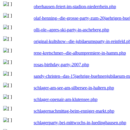
oberhausen-feiert-im-stadion-niederrhein.php
olaf-henning--die-grosse-party-zum-20jaehrigen-bu
olli-ole--apres-ski-party-in-ascheberg.php
original-kultshow--die-jubilaeumsparty-in-reinfeld.p
rene-kretschmer--die-albumpremiere-in-hamm.php
rosas-birthday-party-2007.php
sandy-christen--das-15jaehrige-buehnenjubilaeum-m
schlager-am-see-am-silbersee-in-haltern.php
schlager-openair-am-klutensee.php
schlagernachmittag-beim-enniger-markt.php
schlagerparty-bei-mittwochs-in-luedinghausen.php