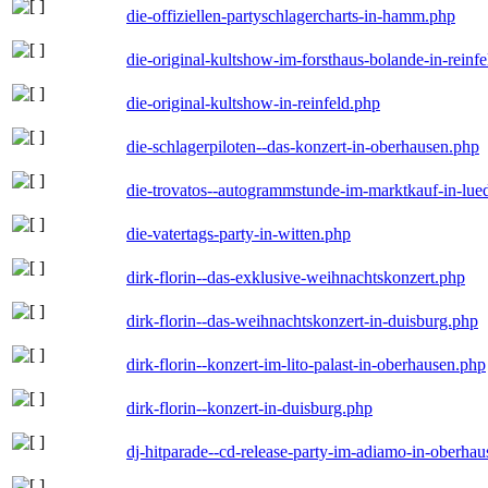
die-offiziellen-partyschlagercharts-in-hamm.php
die-original-kultshow-im-forsthaus-bolande-in-reinf
die-original-kultshow-in-reinfeld.php
die-schlagerpiloten--das-konzert-in-oberhausen.php
die-trovatos--autogrammstunde-im-marktkauf-in-lu
die-vatertags-party-in-witten.php
dirk-florin--das-exklusive-weihnachtskonzert.php
dirk-florin--das-weihnachtskonzert-in-duisburg.php
dirk-florin--konzert-im-lito-palast-in-oberhausen.php
dirk-florin--konzert-in-duisburg.php
dj-hitparade--cd-release-party-im-adiamo-in-oberha