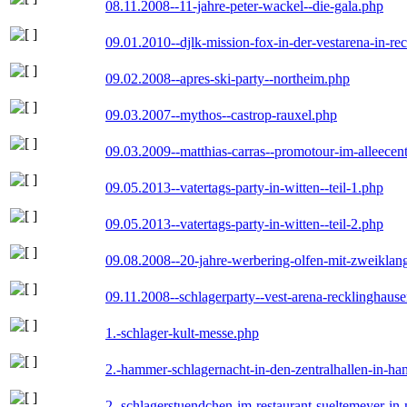
08.11.2008--11-jahre-peter-wackel--die-gala.php
09.01.2010--djlk-mission-fox-in-der-vestarena-in-re
09.02.2008--apres-ski-party--northeim.php
09.03.2007--mythos--castrop-rauxel.php
09.03.2009--matthias-carras--promotour-im-alleece
09.05.2013--vatertags-party-in-witten--teil-1.php
09.05.2013--vatertags-party-in-witten--teil-2.php
09.08.2008--20-jahre-werbering-olfen-mit-zweiklan
09.11.2008--schlagerparty--vest-arena-recklinghaus
1.-schlager-kult-messe.php
2.-hammer-schlagernacht-in-den-zentralhallen-in-h
2.-schlagerstuendchen-im-restaurant-sueltemeyer-in