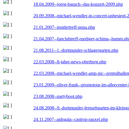
18.04.2009--joerg-bausch--das-konzert-2009.php
20.09.2008--michael-wendler-in-concert-unbesiegt-
21.01.2007--insidertreff-unna.php
21.04.2007--fanclubtreff-ruediger-schima--hamm.ph
21.08.2011--1.-dortmunder-schlagergarten.php
22.03.2008--8-jahre-news-oberberg.php
22.03.2008--michael-wendler-amp-nic--zentralhall
23.01.2009--oliver-frank--promotour-im-alleecente
23.08.2008--partyboot.php
24.08.2008--9.-dortmunder-fernsehgarten-im-kleinga
24.11.2007--aidsgala--castrop-rauxel.php