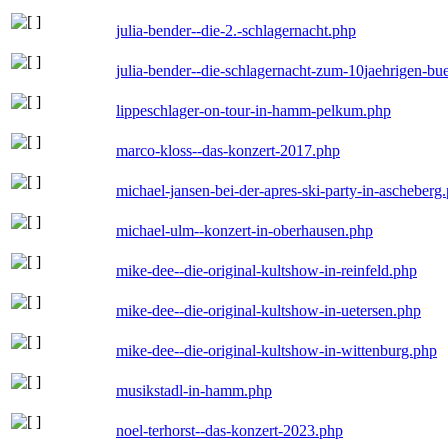
julia-bender--die-2.-schlagernacht.php
julia-bender--die-schlagernacht-zum-10jaehrigen-b
lippeschlager-on-tour-in-hamm-pelkum.php
marco-kloss--das-konzert-2017.php
michael-jansen-bei-der-apres-ski-party-in-ascheberg
michael-ulm--konzert-in-oberhausen.php
mike-dee--die-original-kultshow-in-reinfeld.php
mike-dee--die-original-kultshow-in-uetersen.php
mike-dee--die-original-kultshow-in-wittenburg.php
musikstadl-in-hamm.php
noel-terhorst--das-konzert-2023.php