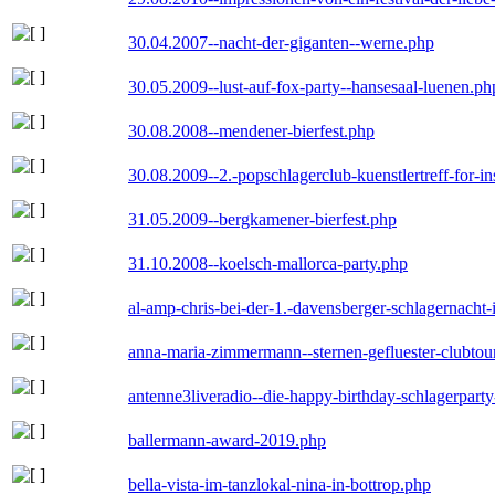
30.04.2007--nacht-der-giganten--werne.php
30.05.2009--lust-auf-fox-party--hansesaal-luenen.ph
30.08.2008--mendener-bierfest.php
30.08.2009--2.-popschlagerclub-kuenstlertreff-for-i
31.05.2009--bergkamener-bierfest.php
31.10.2008--koelsch-mallorca-party.php
al-amp-chris-bei-der-1.-davensberger-schlagernacht
anna-maria-zimmermann--sternen-gefluester-clubtou
antenne3liveradio--die-happy-birthday-schlagerpart
ballermann-award-2019.php
bella-vista-im-tanzlokal-nina-in-bottrop.php