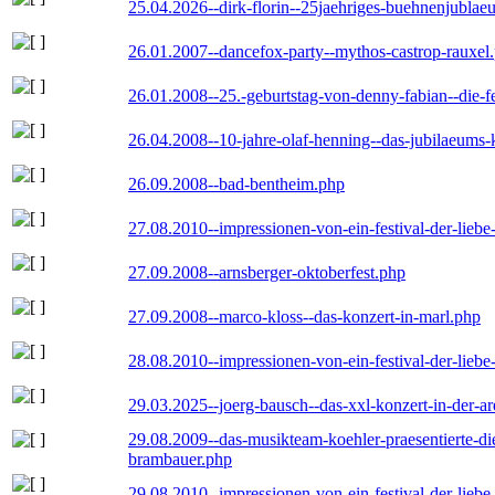
25.04.2026--dirk-florin--25jaehriges-buehnenjublaeu
26.01.2007--dancefox-party--mythos-castrop-rauxel
26.01.2008--25.-geburtstag-von-denny-fabian--die-fei
26.04.2008--10-jahre-olaf-henning--das-jubilaeums-
26.09.2008--bad-bentheim.php
27.08.2010--impressionen-von-ein-festival-der-lieb
27.09.2008--arnsberger-oktoberfest.php
27.09.2008--marco-kloss--das-konzert-in-marl.php
28.08.2010--impressionen-von-ein-festival-der-lieb
29.03.2025--joerg-bausch--das-xxl-konzert-in-der-a
29.08.2009--das-musikteam-koehler-praesentierte-di
brambauer.php
29.08.2010--impressionen-von-ein-festival-der-lieb