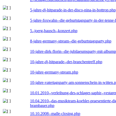
5-jahre-dj-hitparade-in-der-disco-nina-in-bottrop.php
5-jahre-foxwahn--die-geburtstagsparty-in-der-tenn
5.-joerg-bausch--konzert.php
8-jahre-germany-stream--die-geburtstagsparty.php
10-jahre-dirk-florin--die-jubilaeumsparty-mit-album
10-jahre-dj-hitparade--der-branchentreff.php
10-jahre-germany-stream.php
10-jahre-vatertagsparty-am-sonnenschein-in-witten.
10.01.2010--verleihung-des-schlager-saphir--vestar
10.04.2010--das-musikteam-koehler-praesentierte-di
brambauer.php
10.10.2008--malle-closing.php