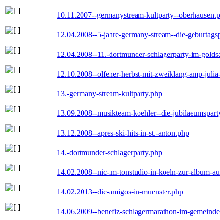
10.11.2007--germanystream-kultparty--oberhausen.
12.04.2008--5-jahre-germany-stream--die-geburtags
12.04.2008--11.-dortmunder-schlagerparty-im-goldsa
12.10.2008--olfener-herbst-mit-zweiklang-amp-julia
13.-germany-stream-kultparty.php
13.09.2008--musikteam-koehler--die-jubilaeumspart
13.12.2008--apres-ski-hits-in-st.-anton.php
14.-dortmunder-schlagerparty.php
14.02.2008--nic-im-tonstudio-in-koeln-zur-album-a
14.02.2013--die-amigos-in-muenster.php
14.06.2009--benefiz-schlagermarathon-im-gemeindes