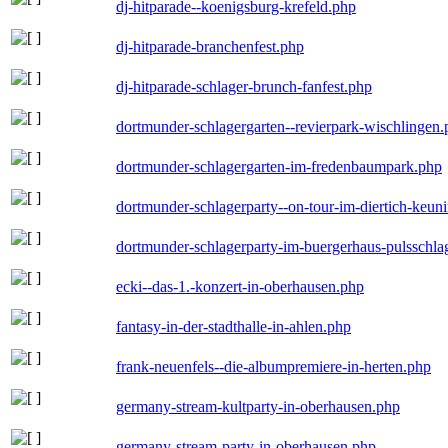
dj-hitparade--koenigsburg-krefeld.php
dj-hitparade-branchenfest.php
dj-hitparade-schlager-brunch-fanfest.php
dortmunder-schlagergarten--revierpark-wischlingen
dortmunder-schlagergarten-im-fredenbaumpark.php
dortmunder-schlagerparty--on-tour-im-diertich-keu
dortmunder-schlagerparty-im-buergerhaus-pulsschla
ecki--das-1.-konzert-in-oberhausen.php
fantasy-in-der-stadthalle-in-ahlen.php
frank-neuenfels--die-albumpremiere-in-herten.php
germany-stream-kultparty-in-oberhausen.php
germany-stream-party-in-oberhausen.php