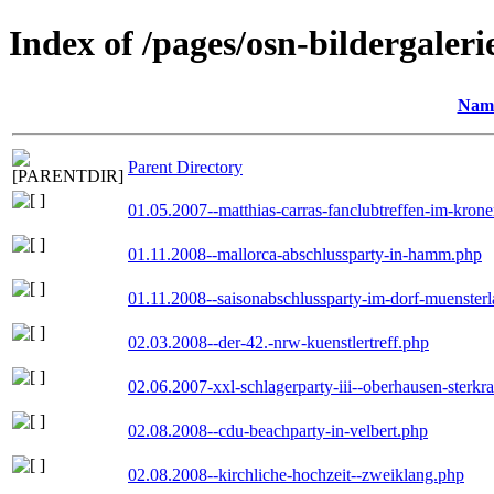
Index of /pages/osn-bildergaleri
Nam
Parent Directory
01.05.2007--matthias-carras-fanclubtreffen-im-kron
01.11.2008--mallorca-abschlussparty-in-hamm.php
01.11.2008--saisonabschlussparty-im-dorf-muenster
02.03.2008--der-42.-nrw-kuenstlertreff.php
02.06.2007-xxl-schlagerparty-iii--oberhausen-sterkr
02.08.2008--cdu-beachparty-in-velbert.php
02.08.2008--kirchliche-hochzeit--zweiklang.php