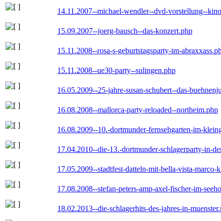
14.11.2007--michael-wendler--dvd-vorstellung--kin
15.09.2007--joerg-bausch--das-konzert.php
15.11.2008--rosa-s-geburtstagsparty-im-abraxxass.p
15.11.2008--ue30-party--sulingen.php
16.05.2009--25-jahre-susan-schubert--das-buehnenj
16.08.2008--mallorca-party-reloaded--northeim.php
16.08.2009--10.-dortmunder-fernsehgarten-im-klein
17.04.2010--die-13.-dortmunder-schlagerparty-in-der
17.05.2009--stadtfest-datteln-mit-bella-vista-marco-
17.08.2008--stefan-peters-amp-axel-fischer-im-seeho
18.02.2013--die-schlagerhits-des-jahres-in-muenster