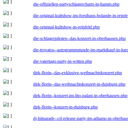
die-offiziellen-partyschlagercharts-in-hamm.php
die-original-kultshow-im-forsthaus-bolande-in-reinf
die-original-kultshow-in-reinfeld.php
die-schlagerpiloten--das-konzert-in-oberhausen.php
die-trovatos--autogrammstunde-im-marktkauf-in-lu
die-vatertags-party-in-witten.php
dirk-florin--das-exklusive-weihnachtskonzert.php
dirk-florin--das-weihnachtskonzert-in-duisburg.php
dirk-florin--konzert-im-lito-palast-in-oberhausen.php
dirk-florin--konzert-in-duisburg.php
dj-hitparade--cd-release-party-im-adiamo-in-oberha