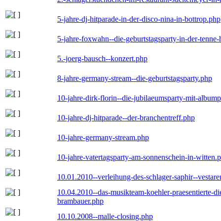
5-jahre-dj-hitparade-in-der-disco-nina-in-bottrop.php
5-jahre-foxwahn--die-geburtstagsparty-in-der-tenn
5.-joerg-bausch--konzert.php
8-jahre-germany-stream--die-geburtstagsparty.php
10-jahre-dirk-florin--die-jubilaeumsparty-mit-album
10-jahre-dj-hitparade--der-branchentreff.php
10-jahre-germany-stream.php
10-jahre-vatertagsparty-am-sonnenschein-in-witten.
10.01.2010--verleihung-des-schlager-saphir--vestar
10.04.2010--das-musikteam-koehler-praesentierte-di
brambauer.php
10.10.2008--malle-closing.php