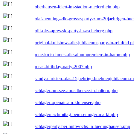
oberhausen-feiert-im-stadion-niederrhein.php
olaf-henning--die-grosse-party-zum-20jaehrigen-bu
olli-ole--apres-ski-party-in-ascheberg.php
original-kultshow--die-jubilaeumsparty-in-reinfeld.p
rene-kretschmer--die-albumpremiere-in-hamm.php
rosas-birthday-party-2007.php
sandy-christen--das-15jaehrige-buehnenjubilaeum-m
schlager-am-see-am-silbersee-in-haltern.php
schlager-openair-am-klutensee.php
schlagernachmittag-beim-enniger-markt.php
schlagerparty-bei-mittwochs-in-luedinghausen.php