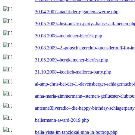
30.04.2007--nacht-der-giganten--werne.php
30.05.2009--lust-auf-fox-party--hansesaal-luenen.ph
30.08.2008--mendener-bierfest.php
30.08.2009--2.-popschlagerclub-kuenstlertreff-for-i
31.05.2009--bergkamener-bierfest.php
31.10.2008--koelsch-mallorca-party.php
al-amp-chris-bei-der-1.-davensberger-schlagernacht
anna-maria-zimmermann--sternen-gefluester-clubtou
antenne3liveradio--die-happy-birthday-schlagerpart
ballermann-award-2019.php
bella-vista-im-tanzlokal-nina-in-bottrop.php