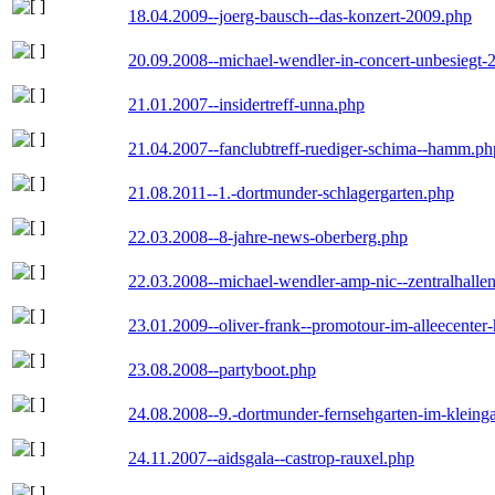
18.04.2009--joerg-bausch--das-konzert-2009.php
20.09.2008--michael-wendler-in-concert-unbesiegt-
21.01.2007--insidertreff-unna.php
21.04.2007--fanclubtreff-ruediger-schima--hamm.ph
21.08.2011--1.-dortmunder-schlagergarten.php
22.03.2008--8-jahre-news-oberberg.php
22.03.2008--michael-wendler-amp-nic--zentralhall
23.01.2009--oliver-frank--promotour-im-alleecente
23.08.2008--partyboot.php
24.08.2008--9.-dortmunder-fernsehgarten-im-kleinga
24.11.2007--aidsgala--castrop-rauxel.php