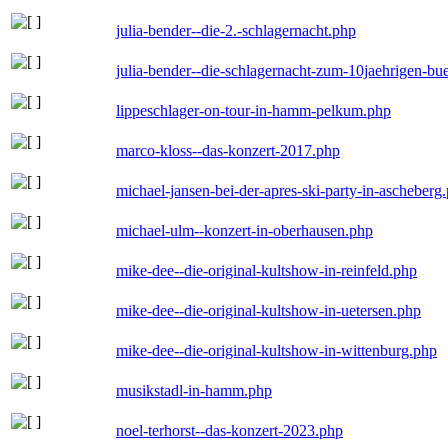
julia-bender--die-2.-schlagernacht.php
julia-bender--die-schlagernacht-zum-10jaehrigen-b
lippeschlager-on-tour-in-hamm-pelkum.php
marco-kloss--das-konzert-2017.php
michael-jansen-bei-der-apres-ski-party-in-ascheberg
michael-ulm--konzert-in-oberhausen.php
mike-dee--die-original-kultshow-in-reinfeld.php
mike-dee--die-original-kultshow-in-uetersen.php
mike-dee--die-original-kultshow-in-wittenburg.php
musikstadl-in-hamm.php
noel-terhorst--das-konzert-2023.php