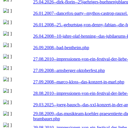
25.04.2026--dirk-florin--25jaehriges-buehnenjublaeu
26.01.2007--dancefox-party--mythos-castrop-rauxel
26.01.2008--25.-geburtstag-von-denny-fabian--die-fei
26.04.2008--10-jahre-olaf-henning--das-jubilaeums-
26.09.2008--bad-bentheim.php
27.08.2010--impressionen-von-ein-festival-der-lieb
27.09.2008--arnsberger-oktoberfest.php
27.09.2008--marco-kloss--das-konzert-in-marl.php
28.08.2010--impressionen-von-ein-festival-der-lieb
29.03.2025--joerg-bausch--das-xxl-konzert-in-der-a
29.08.2009--das-musikteam-koehler-praesentierte-di
brambauer.php
29.08.2010--impressionen-von-ein-festival-der-lieb