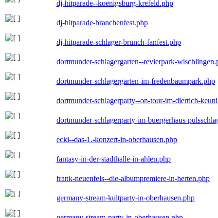
dj-hitparade--koenigsburg-krefeld.php
dj-hitparade-branchenfest.php
dj-hitparade-schlager-brunch-fanfest.php
dortmunder-schlagergarten--revierpark-wischlingen
dortmunder-schlagergarten-im-fredenbaumpark.php
dortmunder-schlagerparty--on-tour-im-diertich-keu
dortmunder-schlagerparty-im-buergerhaus-pulsschla
ecki--das-1.-konzert-in-oberhausen.php
fantasy-in-der-stadthalle-in-ahlen.php
frank-neuenfels--die-albumpremiere-in-herten.php
germany-stream-kultparty-in-oberhausen.php
germany-stream-party-in-oberhausen.php