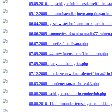
05.09.2010--popschlagerclub-kuenstlertreff-beim-sta
05.12.2008--die-autohaendler-joerg-amp-dragan-in-
06.04.2008--geschwister-hofmann--maxipark-hamm
06.06.2009--sommerfest-downtownradio77--witten.
06.07.2008--benefiz-fuer-silvana.php
07.09.2008--44.-nrw-kuenstlertreff-in-bottrop.php
07.09.2008--partyboot-beilngries.php
07.12.2008--der-letzte-nrw-kuenstlertreff-im-a42-in-
08.03.2008--mendener-tanznacht--vol.3.php
08.08.2008--schlager-open-air-in-ennigerloh.php
08.08.2010--11.-dortmunder-fernsehgarten-im-klein