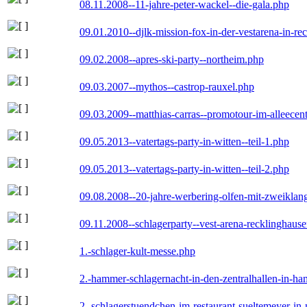
08.11.2008--11-jahre-peter-wackel--die-gala.php
09.01.2010--djlk-mission-fox-in-der-vestarena-in-re
09.02.2008--apres-ski-party--northeim.php
09.03.2007--mythos--castrop-rauxel.php
09.03.2009--matthias-carras--promotour-im-alleece
09.05.2013--vatertags-party-in-witten--teil-1.php
09.05.2013--vatertags-party-in-witten--teil-2.php
09.08.2008--20-jahre-werbering-olfen-mit-zweiklan
09.11.2008--schlagerparty--vest-arena-recklinghaus
1.-schlager-kult-messe.php
2.-hammer-schlagernacht-in-den-zentralhallen-in-h
2.-schlagerstuendchen-im-restaurant-sueltemeyer-in