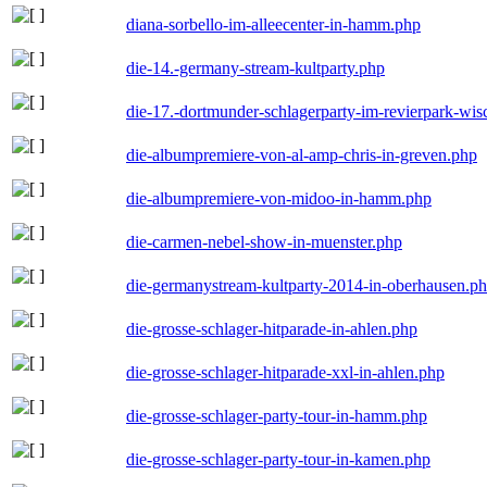
diana-sorbello-im-alleecenter-in-hamm.php
die-14.-germany-stream-kultparty.php
die-17.-dortmunder-schlagerparty-im-revierpark-wis
die-albumpremiere-von-al-amp-chris-in-greven.php
die-albumpremiere-von-midoo-in-hamm.php
die-carmen-nebel-show-in-muenster.php
die-germanystream-kultparty-2014-in-oberhausen.p
die-grosse-schlager-hitparade-in-ahlen.php
die-grosse-schlager-hitparade-xxl-in-ahlen.php
die-grosse-schlager-party-tour-in-hamm.php
die-grosse-schlager-party-tour-in-kamen.php