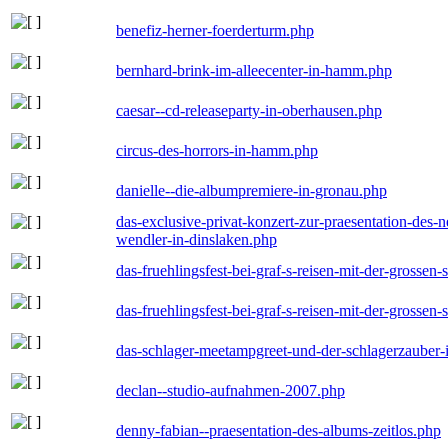
benefiz-herner-foerderturm.php
bernhard-brink-im-alleecenter-in-hamm.php
caesar--cd-releaseparty-in-oberhausen.php
circus-des-horrors-in-hamm.php
danielle--die-albumpremiere-in-gronau.php
das-exclusive-privat-konzert-zur-praesentation-des
wendler-in-dinslaken.php
das-fruehlingsfest-bei-graf-s-reisen-mit-der-grossen-
das-fruehlingsfest-bei-graf-s-reisen-mit-der-grossen-
das-schlager-meetampgreet-und-der-schlagerzauber-
declan--studio-aufnahmen-2007.php
denny-fabian--praesentation-des-albums-zeitlos.php