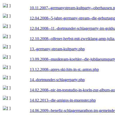
10.11.2007--germanystream-kultparty--oberhausen.
12.04.2008--5-jahre-germany-stream--die-geburtags
12.04.2008--11.-dortmunder-schlagerparty-im-goldsa
12.10.2008--olfener-herbst-mit-zweiklang-amp-julia
13.-germany-stream-kultparty.php
13.09.2008--musikteam-koehler--die-jubilaeumspart
13.12.2008--apres-ski-hits-in-st.-anton.php
14.-dortmunder-schlagerparty.php
14.02.2008--nic-im-tonstudio-in-koeln-zur-album-a
14.02.2013--die-amigos-in-muenster.php
14.06.2009--benefiz-schlagermarathon-im-gemeindes