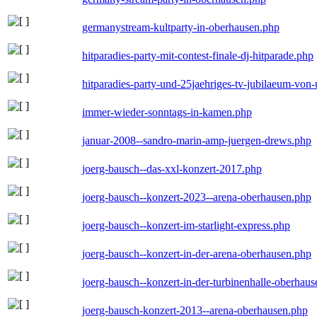
germanystream-kultparty-in-oberhausen.php
hitparadies-party-mit-contest-finale-dj-hitparade.php
hitparadies-party-und-25jaehriges-tv-jubilaeum-vo
immer-wieder-sonntags-in-kamen.php
januar-2008--sandro-marin-amp-juergen-drews.php
joerg-bausch--das-xxl-konzert-2017.php
joerg-bausch--konzert-2023--arena-oberhausen.php
joerg-bausch--konzert-im-starlight-express.php
joerg-bausch--konzert-in-der-arena-oberhausen.php
joerg-bausch--konzert-in-der-turbinenhalle-oberhau
joerg-bausch-konzert-2013--arena-oberhausen.php