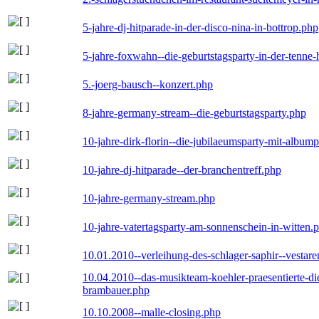
5-jahre-dj-hitparade-in-der-disco-nina-in-bottrop.php
5-jahre-foxwahn--die-geburtstagsparty-in-der-tenn
5.-joerg-bausch--konzert.php
8-jahre-germany-stream--die-geburtstagsparty.php
10-jahre-dirk-florin--die-jubilaeumsparty-mit-album
10-jahre-dj-hitparade--der-branchentreff.php
10-jahre-germany-stream.php
10-jahre-vatertagsparty-am-sonnenschein-in-witten.
10.01.2010--verleihung-des-schlager-saphir--vestar
10.04.2010--das-musikteam-koehler-praesentierte-di
brambauer.php
10.10.2008--malle-closing.php