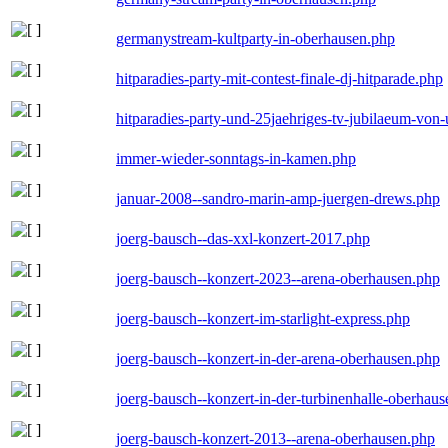
germanystream-kultparty-in-oberhausen.php
hitparadies-party-mit-contest-finale-dj-hitparade.php
hitparadies-party-und-25jaehriges-tv-jubilaeum-vo
immer-wieder-sonntags-in-kamen.php
januar-2008--sandro-marin-amp-juergen-drews.php
joerg-bausch--das-xxl-konzert-2017.php
joerg-bausch--konzert-2023--arena-oberhausen.php
joerg-bausch--konzert-im-starlight-express.php
joerg-bausch--konzert-in-der-arena-oberhausen.php
joerg-bausch--konzert-in-der-turbinenhalle-oberhau
joerg-bausch-konzert-2013--arena-oberhausen.php