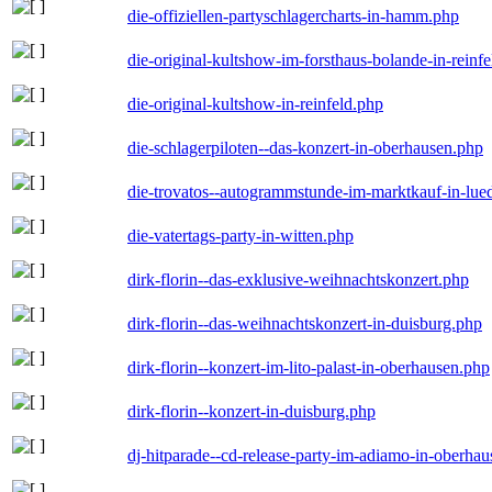
die-offiziellen-partyschlagercharts-in-hamm.php
die-original-kultshow-im-forsthaus-bolande-in-reinf
die-original-kultshow-in-reinfeld.php
die-schlagerpiloten--das-konzert-in-oberhausen.php
die-trovatos--autogrammstunde-im-marktkauf-in-lu
die-vatertags-party-in-witten.php
dirk-florin--das-exklusive-weihnachtskonzert.php
dirk-florin--das-weihnachtskonzert-in-duisburg.php
dirk-florin--konzert-im-lito-palast-in-oberhausen.php
dirk-florin--konzert-in-duisburg.php
dj-hitparade--cd-release-party-im-adiamo-in-oberha