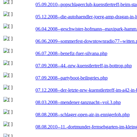
05.09.2010--popschlagerclub-kuenstlertreff-beim-sta
05.12.2008--die-autohaendler-joerg-amp-dragan-in-
06.04.2008--geschwister-hofmann--maxipark-hamm
06.06.2009--sommerfest-downtownradio77--witten.
06.07.2008--benefiz-fuer-silvana.php
07.09.2008--44.-nrw-kuenstlertreff-in-bottrop.php
07.09.2008--partyboot-beilngries.php
07.12.2008--der-letzte-nrw-kuenstlertreff-im-a42-in-
08.03.2008--mendener-tanznacht--vol.3.php
08.08.2008--schlager-open-air-in-ennigerloh.php
08.08.2010--11.-dortmunder-fernsehgarten-im-klein