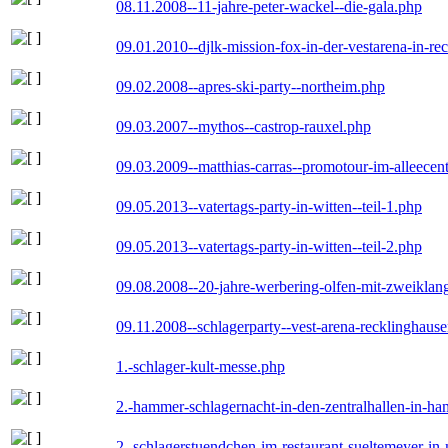
08.11.2008--11-jahre-peter-wackel--die-gala.php
09.01.2010--djlk-mission-fox-in-der-vestarena-in-re
09.02.2008--apres-ski-party--northeim.php
09.03.2007--mythos--castrop-rauxel.php
09.03.2009--matthias-carras--promotour-im-alleece
09.05.2013--vatertags-party-in-witten--teil-1.php
09.05.2013--vatertags-party-in-witten--teil-2.php
09.08.2008--20-jahre-werbering-olfen-mit-zweiklan
09.11.2008--schlagerparty--vest-arena-recklinghaus
1.-schlager-kult-messe.php
2.-hammer-schlagernacht-in-den-zentralhallen-in-h
2.-schlagerstuendchen-im-restaurant-sueltemeyer-in