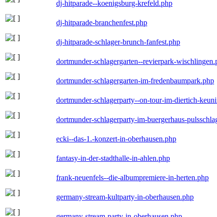
dj-hitparade--koenigsburg-krefeld.php
dj-hitparade-branchenfest.php
dj-hitparade-schlager-brunch-fanfest.php
dortmunder-schlagergarten--revierpark-wischlingen
dortmunder-schlagergarten-im-fredenbaumpark.php
dortmunder-schlagerparty--on-tour-im-diertich-keu
dortmunder-schlagerparty-im-buergerhaus-pulsschla
ecki--das-1.-konzert-in-oberhausen.php
fantasy-in-der-stadthalle-in-ahlen.php
frank-neuenfels--die-albumpremiere-in-herten.php
germany-stream-kultparty-in-oberhausen.php
germany-stream-party-in-oberhausen.php