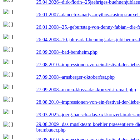
25.04.2026--dirk-florin--25jaehriges-buehnenjublaeu
26.01.2007--dancefox-party--mythos-castrop-rauxel
26.01.2008--25.-geburtstag-von-denny-fabian--die-fei
26.04.2008--10-jahre-olaf-henning--das-jubilaeums-
26.09.2008--bad-bentheim.php
27.08.2010--impressionen-von-ein-festival-der-lieb
27.09.2008--arnsberger-oktoberfest.php
27.09.2008--marco-kloss--das-konzert-in-marl.php
28.08.2010--impressionen-von-ein-festival-der-lieb
29.03.2025--joerg-bausch--das-xxl-konzert-in-der-a
29.08.2009--das-musikteam-koehler-praesentierte-di
brambauer.php
29.08.2010--impressionen-von-ein-festival-der-lieb