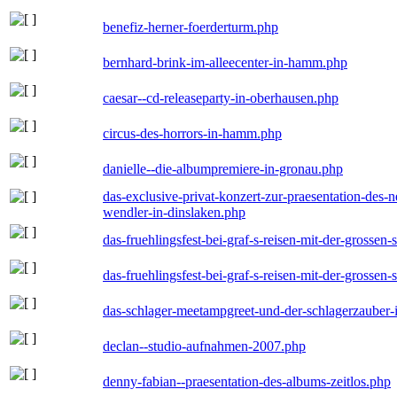
benefiz-herner-foerderturm.php
bernhard-brink-im-alleecenter-in-hamm.php
caesar--cd-releaseparty-in-oberhausen.php
circus-des-horrors-in-hamm.php
danielle--die-albumpremiere-in-gronau.php
das-exclusive-privat-konzert-zur-praesentation-des
wendler-in-dinslaken.php
das-fruehlingsfest-bei-graf-s-reisen-mit-der-grossen-
das-fruehlingsfest-bei-graf-s-reisen-mit-der-grossen-
das-schlager-meetampgreet-und-der-schlagerzauber-
declan--studio-aufnahmen-2007.php
denny-fabian--praesentation-des-albums-zeitlos.php