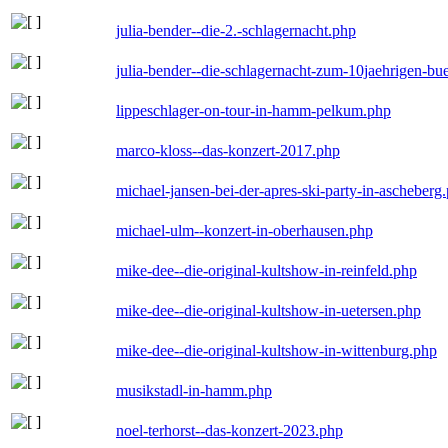
julia-bender--die-2.-schlagernacht.php
julia-bender--die-schlagernacht-zum-10jaehrigen-b
lippeschlager-on-tour-in-hamm-pelkum.php
marco-kloss--das-konzert-2017.php
michael-jansen-bei-der-apres-ski-party-in-ascheberg
michael-ulm--konzert-in-oberhausen.php
mike-dee--die-original-kultshow-in-reinfeld.php
mike-dee--die-original-kultshow-in-uetersen.php
mike-dee--die-original-kultshow-in-wittenburg.php
musikstadl-in-hamm.php
noel-terhorst--das-konzert-2023.php