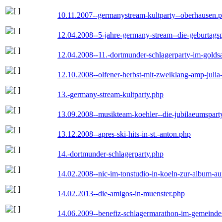
10.11.2007--germanystream-kultparty--oberhausen.
12.04.2008--5-jahre-germany-stream--die-geburtags
12.04.2008--11.-dortmunder-schlagerparty-im-goldsa
12.10.2008--olfener-herbst-mit-zweiklang-amp-julia
13.-germany-stream-kultparty.php
13.09.2008--musikteam-koehler--die-jubilaeumspart
13.12.2008--apres-ski-hits-in-st.-anton.php
14.-dortmunder-schlagerparty.php
14.02.2008--nic-im-tonstudio-in-koeln-zur-album-a
14.02.2013--die-amigos-in-muenster.php
14.06.2009--benefiz-schlagermarathon-im-gemeindes