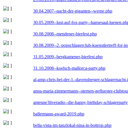
30.04.2007--nacht-der-giganten--werne.php
30.05.2009--lust-auf-fox-party--hansesaal-luenen.ph
30.08.2008--mendener-bierfest.php
30.08.2009--2.-popschlagerclub-kuenstlertreff-for-i
31.05.2009--bergkamener-bierfest.php
31.10.2008--koelsch-mallorca-party.php
al-amp-chris-bei-der-1.-davensberger-schlagernacht
anna-maria-zimmermann--sternen-gefluester-clubtou
antenne3liveradio--die-happy-birthday-schlagerpart
ballermann-award-2019.php
bella-vista-im-tanzlokal-nina-in-bottrop.php