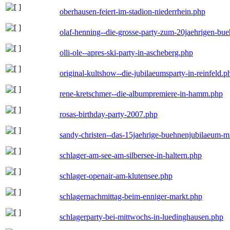
oberhausen-feiert-im-stadion-niederrhein.php
olaf-henning--die-grosse-party-zum-20jaehrigen-bu
olli-ole--apres-ski-party-in-ascheberg.php
original-kultshow--die-jubilaeumsparty-in-reinfeld.p
rene-kretschmer--die-albumpremiere-in-hamm.php
rosas-birthday-party-2007.php
sandy-christen--das-15jaehrige-buehnenjubilaeum-m
schlager-am-see-am-silbersee-in-haltern.php
schlager-openair-am-klutensee.php
schlagernachmittag-beim-enniger-markt.php
schlagerparty-bei-mittwochs-in-luedinghausen.php