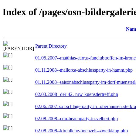
Index of /pages/osn-bildergaleri
Nam
Parent Directory
01.05.2007--matthias-carras-fanclubtreffen-im-kron
01.11.2008--mallorca-abschlussparty-in-hamm.php
01.11.2008--saisonabschlussparty-im-dorf-muenster
02.03.2008--der-42.-nrw-kuenstlertreff.php
02.06.2007-xxl-schlagerparty-iii--oberhausen-sterkr
02.08.2008--cdu-beachparty-in-velbert.php
02.08.2008--kirchliche-hochzeit--zweiklang.php