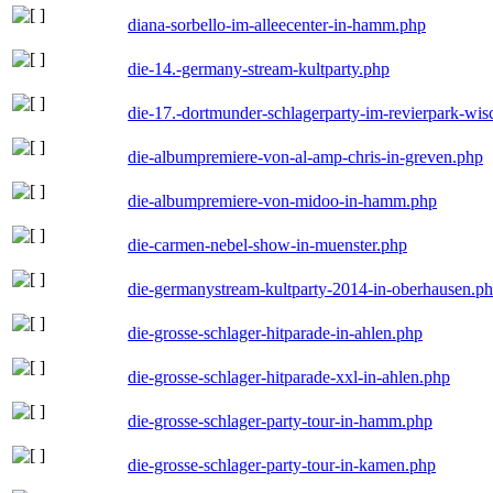
diana-sorbello-im-alleecenter-in-hamm.php
die-14.-germany-stream-kultparty.php
die-17.-dortmunder-schlagerparty-im-revierpark-wis
die-albumpremiere-von-al-amp-chris-in-greven.php
die-albumpremiere-von-midoo-in-hamm.php
die-carmen-nebel-show-in-muenster.php
die-germanystream-kultparty-2014-in-oberhausen.p
die-grosse-schlager-hitparade-in-ahlen.php
die-grosse-schlager-hitparade-xxl-in-ahlen.php
die-grosse-schlager-party-tour-in-hamm.php
die-grosse-schlager-party-tour-in-kamen.php