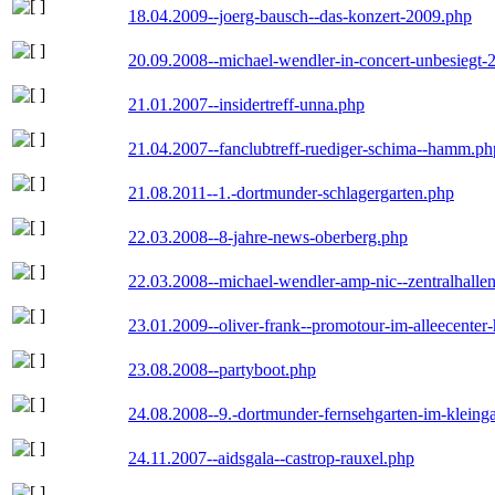
18.04.2009--joerg-bausch--das-konzert-2009.php
20.09.2008--michael-wendler-in-concert-unbesiegt-
21.01.2007--insidertreff-unna.php
21.04.2007--fanclubtreff-ruediger-schima--hamm.ph
21.08.2011--1.-dortmunder-schlagergarten.php
22.03.2008--8-jahre-news-oberberg.php
22.03.2008--michael-wendler-amp-nic--zentralhall
23.01.2009--oliver-frank--promotour-im-alleecente
23.08.2008--partyboot.php
24.08.2008--9.-dortmunder-fernsehgarten-im-kleinga
24.11.2007--aidsgala--castrop-rauxel.php