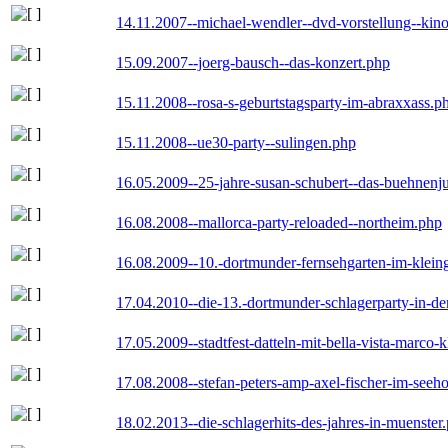
14.11.2007--michael-wendler--dvd-vorstellung--kin
15.09.2007--joerg-bausch--das-konzert.php
15.11.2008--rosa-s-geburtstagsparty-im-abraxxass.p
15.11.2008--ue30-party--sulingen.php
16.05.2009--25-jahre-susan-schubert--das-buehnenj
16.08.2008--mallorca-party-reloaded--northeim.php
16.08.2009--10.-dortmunder-fernsehgarten-im-klein
17.04.2010--die-13.-dortmunder-schlagerparty-in-der
17.05.2009--stadtfest-datteln-mit-bella-vista-marco-
17.08.2008--stefan-peters-amp-axel-fischer-im-seeho
18.02.2013--die-schlagerhits-des-jahres-in-muenster