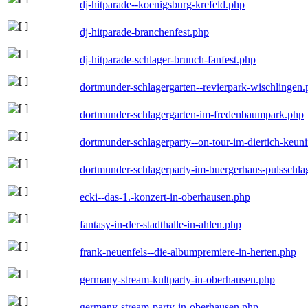
dj-hitparade--koenigsburg-krefeld.php
dj-hitparade-branchenfest.php
dj-hitparade-schlager-brunch-fanfest.php
dortmunder-schlagergarten--revierpark-wischlingen
dortmunder-schlagergarten-im-fredenbaumpark.php
dortmunder-schlagerparty--on-tour-im-diertich-keu
dortmunder-schlagerparty-im-buergerhaus-pulsschla
ecki--das-1.-konzert-in-oberhausen.php
fantasy-in-der-stadthalle-in-ahlen.php
frank-neuenfels--die-albumpremiere-in-herten.php
germany-stream-kultparty-in-oberhausen.php
germany-stream-party-in-oberhausen.php