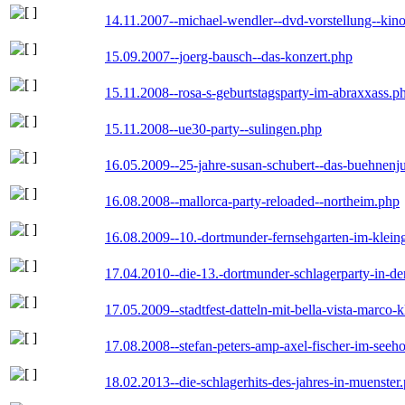
14.11.2007--michael-wendler--dvd-vorstellung--kin
15.09.2007--joerg-bausch--das-konzert.php
15.11.2008--rosa-s-geburtstagsparty-im-abraxxass.p
15.11.2008--ue30-party--sulingen.php
16.05.2009--25-jahre-susan-schubert--das-buehnenj
16.08.2008--mallorca-party-reloaded--northeim.php
16.08.2009--10.-dortmunder-fernsehgarten-im-klein
17.04.2010--die-13.-dortmunder-schlagerparty-in-der
17.05.2009--stadtfest-datteln-mit-bella-vista-marco-
17.08.2008--stefan-peters-amp-axel-fischer-im-seeho
18.02.2013--die-schlagerhits-des-jahres-in-muenster