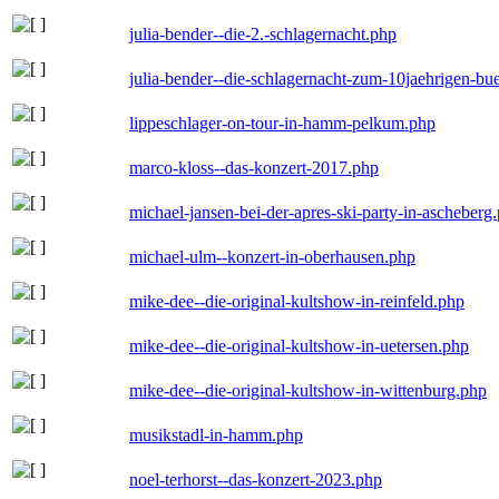
julia-bender--die-2.-schlagernacht.php
julia-bender--die-schlagernacht-zum-10jaehrigen-b
lippeschlager-on-tour-in-hamm-pelkum.php
marco-kloss--das-konzert-2017.php
michael-jansen-bei-der-apres-ski-party-in-ascheberg
michael-ulm--konzert-in-oberhausen.php
mike-dee--die-original-kultshow-in-reinfeld.php
mike-dee--die-original-kultshow-in-uetersen.php
mike-dee--die-original-kultshow-in-wittenburg.php
musikstadl-in-hamm.php
noel-terhorst--das-konzert-2023.php