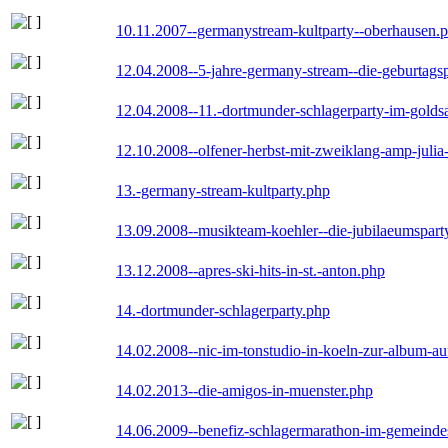
10.11.2007--germanystream-kultparty--oberhausen.
12.04.2008--5-jahre-germany-stream--die-geburtags
12.04.2008--11.-dortmunder-schlagerparty-im-goldsa
12.10.2008--olfener-herbst-mit-zweiklang-amp-julia
13.-germany-stream-kultparty.php
13.09.2008--musikteam-koehler--die-jubilaeumspart
13.12.2008--apres-ski-hits-in-st.-anton.php
14.-dortmunder-schlagerparty.php
14.02.2008--nic-im-tonstudio-in-koeln-zur-album-a
14.02.2013--die-amigos-in-muenster.php
14.06.2009--benefiz-schlagermarathon-im-gemeindes