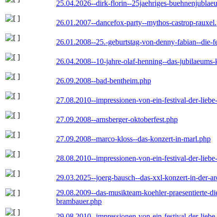
25.04.2026--dirk-florin--25jaehriges-buehnenjublaeu
26.01.2007--dancefox-party--mythos-castrop-rauxel
26.01.2008--25.-geburtstag-von-denny-fabian--die-fei
26.04.2008--10-jahre-olaf-henning--das-jubilaeums-
26.09.2008--bad-bentheim.php
27.08.2010--impressionen-von-ein-festival-der-lieb
27.09.2008--arnsberger-oktoberfest.php
27.09.2008--marco-kloss--das-konzert-in-marl.php
28.08.2010--impressionen-von-ein-festival-der-lieb
29.03.2025--joerg-bausch--das-xxl-konzert-in-der-a
29.08.2009--das-musikteam-koehler-praesentierte-di
brambauer.php
29.08.2010--impressionen-von-ein-festival-der-lieb