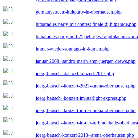
germanystream-kultparty-in-oberhausen.php
hitparadies-party-mit-contest-finale-dj-hitparade.php
hitparadies-party-und-25jaehriges-tv-jubilaeum-vo
immer-wieder-sonntags-in-kamen.php
januar-2008--sandro-marin-amp-juergen-drews.php
joerg-bausch--das-xxl-konzert-2017.php
joerg-bausch--konzert-2023--arena-oberhausen.php
joerg-bausch--konzert-im-starlight-express.php
joerg-bausch--konzert-in-der-arena-oberhausen.php
joerg-bausch--konzert-in-der-turbinenhalle-oberhau
joerg-bausch-konzert-2013--arena-oberhausen.php