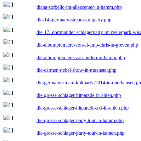
diana-sorbello-im-alleecenter-in-hamm.php
die-14.-germany-stream-kultparty.php
die-17.-dortmunder-schlagerparty-im-revierpark-wis
die-albumpremiere-von-al-amp-chris-in-greven.php
die-albumpremiere-von-midoo-in-hamm.php
die-carmen-nebel-show-in-muenster.php
die-germanystream-kultparty-2014-in-oberhausen.p
die-grosse-schlager-hitparade-in-ahlen.php
die-grosse-schlager-hitparade-xxl-in-ahlen.php
die-grosse-schlager-party-tour-in-hamm.php
die-grosse-schlager-party-tour-in-kamen.php