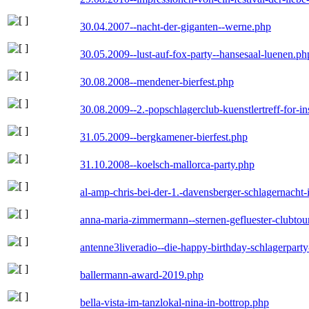
30.04.2007--nacht-der-giganten--werne.php
30.05.2009--lust-auf-fox-party--hansesaal-luenen.ph
30.08.2008--mendener-bierfest.php
30.08.2009--2.-popschlagerclub-kuenstlertreff-for-i
31.05.2009--bergkamener-bierfest.php
31.10.2008--koelsch-mallorca-party.php
al-amp-chris-bei-der-1.-davensberger-schlagernacht
anna-maria-zimmermann--sternen-gefluester-clubtou
antenne3liveradio--die-happy-birthday-schlagerpart
ballermann-award-2019.php
bella-vista-im-tanzlokal-nina-in-bottrop.php