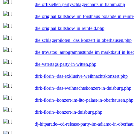
die-offiziellen-partyschlagercharts-in-hamm.php
die-original-kultshow-im-forsthaus-bolande-in-reinf
die-original-kultshow-in-reinfeld.php
die-schlagerpiloten--das-konzert-in-oberhausen.php
die-trovatos--autogrammstunde-im-marktkauf-in-lu
die-vatertags-party-in-witten.php
dirk-florin--das-exklusive-weihnachtskonzert.php
dirk-florin--das-weihnachtskonzert-in-duisburg.php
dirk-florin--konzert-im-lito-palast-in-oberhausen.php
dirk-florin--konzert-in-duisburg.php
dj-hitparade--cd-release-party-im-adiamo-in-oberha