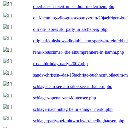
oberhausen-feiert-im-stadion-niederrhein.php
olaf-henning--die-grosse-party-zum-20jaehrigen-bu
olli-ole--apres-ski-party-in-ascheberg.php
original-kultshow--die-jubilaeumsparty-in-reinfeld.p
rene-kretschmer--die-albumpremiere-in-hamm.php
rosas-birthday-party-2007.php
sandy-christen--das-15jaehrige-buehnenjubilaeum-m
schlager-am-see-am-silbersee-in-haltern.php
schlager-openair-am-klutensee.php
schlagernachmittag-beim-enniger-markt.php
schlagerparty-bei-mittwochs-in-luedinghausen.php