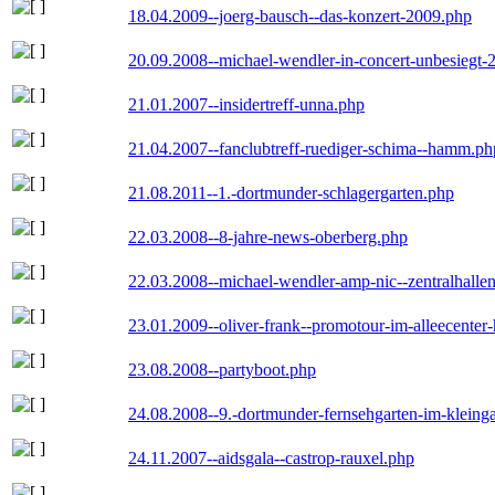
18.04.2009--joerg-bausch--das-konzert-2009.php
20.09.2008--michael-wendler-in-concert-unbesiegt-
21.01.2007--insidertreff-unna.php
21.04.2007--fanclubtreff-ruediger-schima--hamm.ph
21.08.2011--1.-dortmunder-schlagergarten.php
22.03.2008--8-jahre-news-oberberg.php
22.03.2008--michael-wendler-amp-nic--zentralhall
23.01.2009--oliver-frank--promotour-im-alleecente
23.08.2008--partyboot.php
24.08.2008--9.-dortmunder-fernsehgarten-im-kleinga
24.11.2007--aidsgala--castrop-rauxel.php