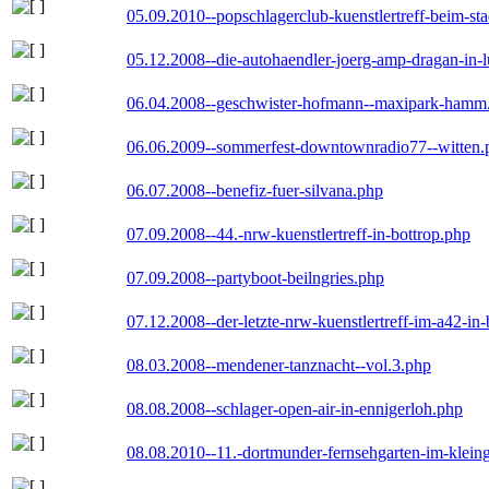
05.09.2010--popschlagerclub-kuenstlertreff-beim-sta
05.12.2008--die-autohaendler-joerg-amp-dragan-in-
06.04.2008--geschwister-hofmann--maxipark-hamm
06.06.2009--sommerfest-downtownradio77--witten.
06.07.2008--benefiz-fuer-silvana.php
07.09.2008--44.-nrw-kuenstlertreff-in-bottrop.php
07.09.2008--partyboot-beilngries.php
07.12.2008--der-letzte-nrw-kuenstlertreff-im-a42-in-
08.03.2008--mendener-tanznacht--vol.3.php
08.08.2008--schlager-open-air-in-ennigerloh.php
08.08.2010--11.-dortmunder-fernsehgarten-im-klein