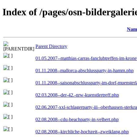
Index of /pages/osn-bildergaleri
Nam
Parent Directory
01.05.2007--matthias-carras-fanclubtreffen-im-kron
01.11.2008--mallorca-abschlussparty-in-hamm.php
01.11.2008--saisonabschlussparty-im-dorf-muenster
02.03.2008--der-42.-nrw-kuenstlertreff.php
02.06.2007-xxl-schlagerparty-iii--oberhausen-sterkr
02.08.2008--cdu-beachparty-in-velbert.php
02.08.2008--kirchliche-hochzeit--zweiklang.php