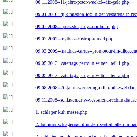
08.11.2008--11-jahre-peter-wackel--die-gala.php
09.01.2010--djlk-mission-fox-in-der-vestarena-in-re
09.02.2008--apres-ski-party--northeim.php
09.03.2007--mythos--castrop-rauxel.php
09.03.2009--matthias-carras--promotour-im-alleece
09.05.2013--vatertags-party-in-witten--teil-1.php
09.05.2013--vatertags-party-in-witten--teil-2.php
09.08.2008--20-jahre-werbering-olfen-mit-zweiklan
09.11.2008--schlagerparty--vest-arena-recklinghaus
1.-schlager-kult-messe.php
2.-hammer-schlagernacht-in-den-zentralhallen-in-h
2.-schlagerstuendchen-im-restaurant-sueltemeyer-in