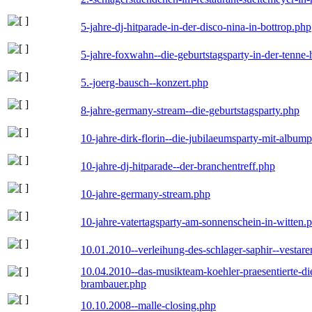
5-jahre-dj-hitparade-in-der-disco-nina-in-bottrop.php
5-jahre-foxwahn--die-geburtstagsparty-in-der-tenn
5.-joerg-bausch--konzert.php
8-jahre-germany-stream--die-geburtstagsparty.php
10-jahre-dirk-florin--die-jubilaeumsparty-mit-album
10-jahre-dj-hitparade--der-branchentreff.php
10-jahre-germany-stream.php
10-jahre-vatertagsparty-am-sonnenschein-in-witten.
10.01.2010--verleihung-des-schlager-saphir--vestar
10.04.2010--das-musikteam-koehler-praesentierte-di
brambauer.php
10.10.2008--malle-closing.php