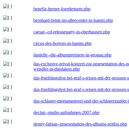
benefiz-herner-foerderturm.php
bernhard-brink-im-alleecenter-in-hamm.php
caesar--cd-releaseparty-in-oberhausen.php
circus-des-horrors-in-hamm.php
danielle--die-albumpremiere-in-gronau.php
das-exclusive-privat-konzert-zur-praesentation-des
wendler-in-dinslaken.php
das-fruehlingsfest-bei-graf-s-reisen-mit-der-grossen-
das-fruehlingsfest-bei-graf-s-reisen-mit-der-grossen-
das-schlager-meetampgreet-und-der-schlagerzauber-
declan--studio-aufnahmen-2007.php
denny-fabian--praesentation-des-albums-zeitlos.php