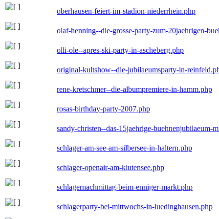
oberhausen-feiert-im-stadion-niederrhein.php
olaf-henning--die-grosse-party-zum-20jaehrigen-bu
olli-ole--apres-ski-party-in-ascheberg.php
original-kultshow--die-jubilaeumsparty-in-reinfeld.p
rene-kretschmer--die-albumpremiere-in-hamm.php
rosas-birthday-party-2007.php
sandy-christen--das-15jaehrige-buehnenjubilaeum-m
schlager-am-see-am-silbersee-in-haltern.php
schlager-openair-am-klutensee.php
schlagernachmittag-beim-enniger-markt.php
schlagerparty-bei-mittwochs-in-luedinghausen.php