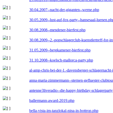
30.04.2007--nacht-der-giganten--werne.php
30.05.2009--lust-auf-fox-party--hansesaal-luenen.ph
30.08.2008--mendener-bierfest.php
30.08.2009--2.-popschlagerclub-kuenstlertreff-for-i
31.05.2009--bergkamener-bierfest.php
31.10.2008--koelsch-mallorca-party.php
al-amp-chris-bei-der-1.-davensberger-schlagernacht
anna-maria-zimmermann--sternen-gefluester-clubtou
antenne3liveradio--die-happy-birthday-schlagerpart
ballermann-award-2019.php
bella-vista-im-tanzlokal-nina-in-bottrop.php