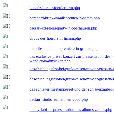
benefiz-herner-foerderturm.php
bernhard-brink-im-alleecenter-in-hamm.php
caesar--cd-releaseparty-in-oberhausen.php
circus-des-horrors-in-hamm.php
danielle--die-albumpremiere-in-gronau.php
das-exclusive-privat-konzert-zur-praesentation-des
wendler-in-dinslaken.php
das-fruehlingsfest-bei-graf-s-reisen-mit-der-grossen-
das-fruehlingsfest-bei-graf-s-reisen-mit-der-grossen-
das-schlager-meetampgreet-und-der-schlagerzauber-
declan--studio-aufnahmen-2007.php
denny-fabian--praesentation-des-albums-zeitlos.php