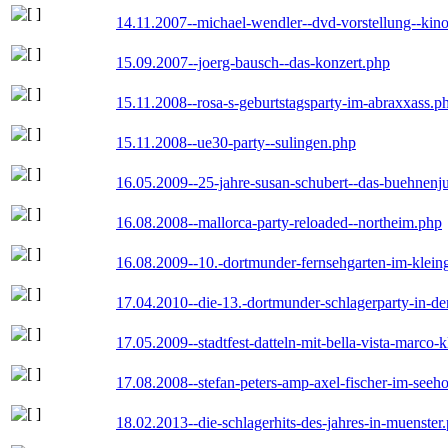
14.11.2007--michael-wendler--dvd-vorstellung--kin
15.09.2007--joerg-bausch--das-konzert.php
15.11.2008--rosa-s-geburtstagsparty-im-abraxxass.p
15.11.2008--ue30-party--sulingen.php
16.05.2009--25-jahre-susan-schubert--das-buehnenj
16.08.2008--mallorca-party-reloaded--northeim.php
16.08.2009--10.-dortmunder-fernsehgarten-im-klein
17.04.2010--die-13.-dortmunder-schlagerparty-in-der
17.05.2009--stadtfest-datteln-mit-bella-vista-marco-
17.08.2008--stefan-peters-amp-axel-fischer-im-seeho
18.02.2013--die-schlagerhits-des-jahres-in-muenster