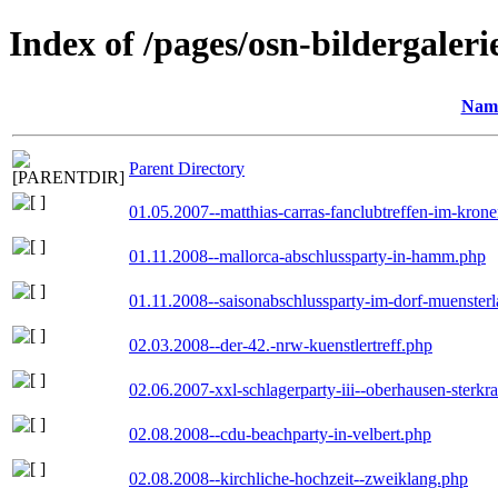
Index of /pages/osn-bildergaleri
Nam
Parent Directory
01.05.2007--matthias-carras-fanclubtreffen-im-kron
01.11.2008--mallorca-abschlussparty-in-hamm.php
01.11.2008--saisonabschlussparty-im-dorf-muenster
02.03.2008--der-42.-nrw-kuenstlertreff.php
02.06.2007-xxl-schlagerparty-iii--oberhausen-sterkr
02.08.2008--cdu-beachparty-in-velbert.php
02.08.2008--kirchliche-hochzeit--zweiklang.php