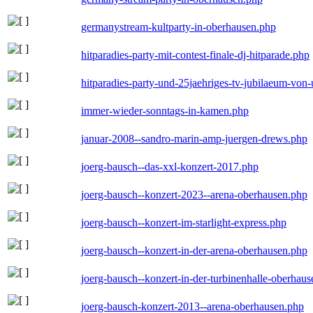
germanystream-kultparty-in-oberhausen.php
hitparadies-party-mit-contest-finale-dj-hitparade.php
hitparadies-party-und-25jaehriges-tv-jubilaeum-vo
immer-wieder-sonntags-in-kamen.php
januar-2008--sandro-marin-amp-juergen-drews.php
joerg-bausch--das-xxl-konzert-2017.php
joerg-bausch--konzert-2023--arena-oberhausen.php
joerg-bausch--konzert-im-starlight-express.php
joerg-bausch--konzert-in-der-arena-oberhausen.php
joerg-bausch--konzert-in-der-turbinenhalle-oberhau
joerg-bausch-konzert-2013--arena-oberhausen.php