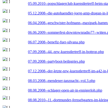
05.09.2010--popschlagerclub-kuenstlertreff-beim-sta
05.12.2008--die-autohaendler-joerg-amp-dragan-in-
06.04.2008--geschwister-hofmann--maxipark-hamm
06.06.2009--sommerfest-downtownradio77--witten.
06.07.2008--benefiz-fuer-silvana.php
07.09.2008--44.-nrw-kuenstlertreff-in-bottrop.php
07.09.2008--partyboot-beilngries.php
07.12.2008--der-letzte-nrw-kuenstlertreff-im-a42-in-
08.03.2008--mendener-tanznacht--vol.3.php
08.08.2008--schlager-open-air-in-ennigerloh.php
08.08.2010--11.-dortmunder-fernsehgarten-im-klein