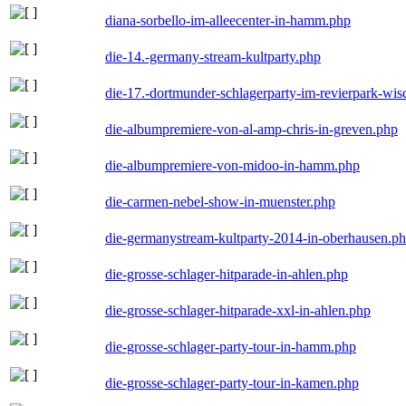
diana-sorbello-im-alleecenter-in-hamm.php
die-14.-germany-stream-kultparty.php
die-17.-dortmunder-schlagerparty-im-revierpark-wis
die-albumpremiere-von-al-amp-chris-in-greven.php
die-albumpremiere-von-midoo-in-hamm.php
die-carmen-nebel-show-in-muenster.php
die-germanystream-kultparty-2014-in-oberhausen.p
die-grosse-schlager-hitparade-in-ahlen.php
die-grosse-schlager-hitparade-xxl-in-ahlen.php
die-grosse-schlager-party-tour-in-hamm.php
die-grosse-schlager-party-tour-in-kamen.php