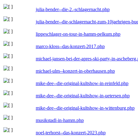
julia-bender--die-2.-schlagernacht.php
julia-bender--die-schlagernacht-zum-10jaehrigen-b
lippeschlager-on-tour-in-hamm-pelkum.php
marco-kloss--das-konzert-2017.php
michael-jansen-bei-der-apres-ski-party-in-ascheberg
michael-ulm--konzert-in-oberhausen.php
mike-dee--die-original-kultshow-in-reinfeld.php
mike-dee--die-original-kultshow-in-uetersen.php
mike-dee--die-original-kultshow-in-wittenburg.php
musikstadl-in-hamm.php
noel-terhorst--das-konzert-2023.php