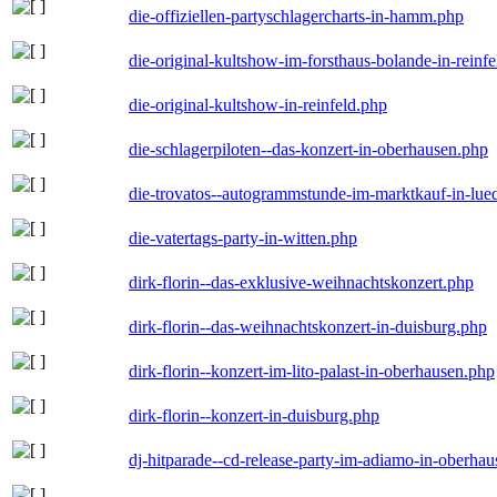
die-offiziellen-partyschlagercharts-in-hamm.php
die-original-kultshow-im-forsthaus-bolande-in-reinf
die-original-kultshow-in-reinfeld.php
die-schlagerpiloten--das-konzert-in-oberhausen.php
die-trovatos--autogrammstunde-im-marktkauf-in-lu
die-vatertags-party-in-witten.php
dirk-florin--das-exklusive-weihnachtskonzert.php
dirk-florin--das-weihnachtskonzert-in-duisburg.php
dirk-florin--konzert-im-lito-palast-in-oberhausen.php
dirk-florin--konzert-in-duisburg.php
dj-hitparade--cd-release-party-im-adiamo-in-oberha