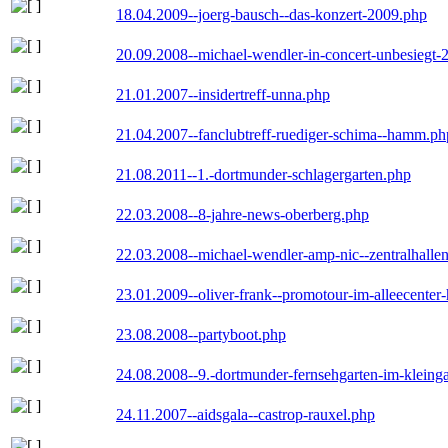
18.04.2009--joerg-bausch--das-konzert-2009.php
20.09.2008--michael-wendler-in-concert-unbesiegt-
21.01.2007--insidertreff-unna.php
21.04.2007--fanclubtreff-ruediger-schima--hamm.ph
21.08.2011--1.-dortmunder-schlagergarten.php
22.03.2008--8-jahre-news-oberberg.php
22.03.2008--michael-wendler-amp-nic--zentralhall
23.01.2009--oliver-frank--promotour-im-alleecente
23.08.2008--partyboot.php
24.08.2008--9.-dortmunder-fernsehgarten-im-kleinga
24.11.2007--aidsgala--castrop-rauxel.php