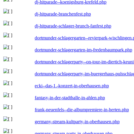
dj-hitparade--koenigsburg-krefeld.php
dj-hitparade-branchenfest.php
dj-hitparade-schlager-brunch-fanfest.php
dortmunder-schlagergarten--revierpark-wischlingen
dortmunder-schlagergarten-im-fredenbaumpark.php
dortmunder-schlagerparty--on-tour-im-diertich-keu
dortmunder-schlagerparty-im-buergerhaus-pulsschla
ecki--das-1.-konzert-in-oberhausen.php
fantasy-in-der-stadthalle-in-ahlen.php
frank-neuenfels--die-albumpremiere-in-herten.php
germany-stream-kultparty-in-oberhausen.php
germany-stream-party-in-oberhausen.php