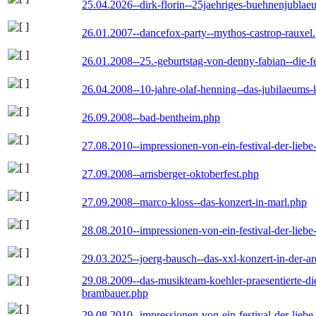
25.04.2026--dirk-florin--25jaehriges-buehnenjublaeu
26.01.2007--dancefox-party--mythos-castrop-rauxel
26.01.2008--25.-geburtstag-von-denny-fabian--die-fei
26.04.2008--10-jahre-olaf-henning--das-jubilaeums-
26.09.2008--bad-bentheim.php
27.08.2010--impressionen-von-ein-festival-der-lieb
27.09.2008--arnsberger-oktoberfest.php
27.09.2008--marco-kloss--das-konzert-in-marl.php
28.08.2010--impressionen-von-ein-festival-der-lieb
29.03.2025--joerg-bausch--das-xxl-konzert-in-der-a
29.08.2009--das-musikteam-koehler-praesentierte-di
brambauer.php
29.08.2010--impressionen-von-ein-festival-der-lieb