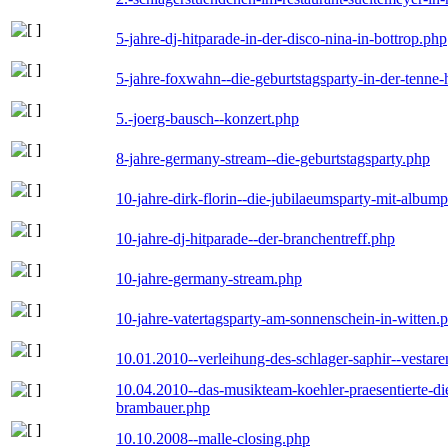
5-jahre-dj-hitparade-in-der-disco-nina-in-bottrop.php
5-jahre-foxwahn--die-geburtstagsparty-in-der-tenn
5.-joerg-bausch--konzert.php
8-jahre-germany-stream--die-geburtstagsparty.php
10-jahre-dirk-florin--die-jubilaeumsparty-mit-album
10-jahre-dj-hitparade--der-branchentreff.php
10-jahre-germany-stream.php
10-jahre-vatertagsparty-am-sonnenschein-in-witten.
10.01.2010--verleihung-des-schlager-saphir--vestar
10.04.2010--das-musikteam-koehler-praesentierte-di
brambauer.php
10.10.2008--malle-closing.php