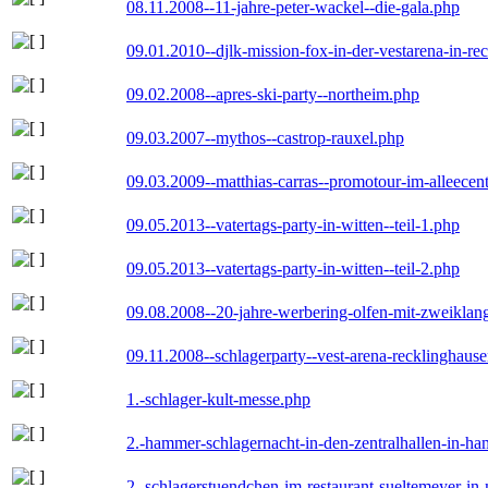
08.11.2008--11-jahre-peter-wackel--die-gala.php
09.01.2010--djlk-mission-fox-in-der-vestarena-in-re
09.02.2008--apres-ski-party--northeim.php
09.03.2007--mythos--castrop-rauxel.php
09.03.2009--matthias-carras--promotour-im-alleece
09.05.2013--vatertags-party-in-witten--teil-1.php
09.05.2013--vatertags-party-in-witten--teil-2.php
09.08.2008--20-jahre-werbering-olfen-mit-zweiklan
09.11.2008--schlagerparty--vest-arena-recklinghaus
1.-schlager-kult-messe.php
2.-hammer-schlagernacht-in-den-zentralhallen-in-h
2.-schlagerstuendchen-im-restaurant-sueltemeyer-in