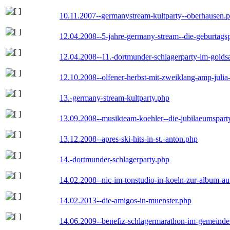
10.11.2007--germanystream-kultparty--oberhausen.
12.04.2008--5-jahre-germany-stream--die-geburtags
12.04.2008--11.-dortmunder-schlagerparty-im-goldsa
12.10.2008--olfener-herbst-mit-zweiklang-amp-julia
13.-germany-stream-kultparty.php
13.09.2008--musikteam-koehler--die-jubilaeumspart
13.12.2008--apres-ski-hits-in-st.-anton.php
14.-dortmunder-schlagerparty.php
14.02.2008--nic-im-tonstudio-in-koeln-zur-album-a
14.02.2013--die-amigos-in-muenster.php
14.06.2009--benefiz-schlagermarathon-im-gemeindes