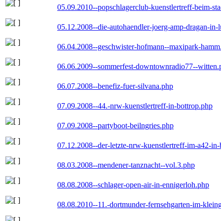
05.09.2010--popschlagerclub-kuenstlertreff-beim-sta
05.12.2008--die-autohaendler-joerg-amp-dragan-in-
06.04.2008--geschwister-hofmann--maxipark-hamm
06.06.2009--sommerfest-downtownradio77--witten.
06.07.2008--benefiz-fuer-silvana.php
07.09.2008--44.-nrw-kuenstlertreff-in-bottrop.php
07.09.2008--partyboot-beilngries.php
07.12.2008--der-letzte-nrw-kuenstlertreff-im-a42-in-
08.03.2008--mendener-tanznacht--vol.3.php
08.08.2008--schlager-open-air-in-ennigerloh.php
08.08.2010--11.-dortmunder-fernsehgarten-im-klein