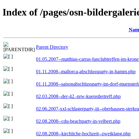
Index of /pages/osn-bildergaleri
Nam
Parent Directory
01.05.2007--matthias-carras-fanclubtreffen-im-kron
01.11.2008--mallorca-abschlussparty-in-hamm.php
01.11.2008--saisonabschlussparty-im-dorf-muenster
02.03.2008--der-42.-nrw-kuenstlertreff.php
02.06.2007-xxl-schlagerparty-iii--oberhausen-sterkr
02.08.2008--cdu-beachparty-in-velbert.php
02.08.2008--kirchliche-hochzeit--zweiklang.php