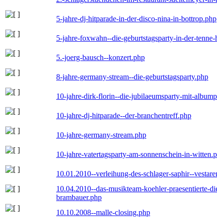
5-jahre-dj-hitparade-in-der-disco-nina-in-bottrop.php
5-jahre-foxwahn--die-geburtstagsparty-in-der-tenn
5.-joerg-bausch--konzert.php
8-jahre-germany-stream--die-geburtstagsparty.php
10-jahre-dirk-florin--die-jubilaeumsparty-mit-album
10-jahre-dj-hitparade--der-branchentreff.php
10-jahre-germany-stream.php
10-jahre-vatertagsparty-am-sonnenschein-in-witten.
10.01.2010--verleihung-des-schlager-saphir--vestar
10.04.2010--das-musikteam-koehler-praesentierte-di
brambauer.php
10.10.2008--malle-closing.php