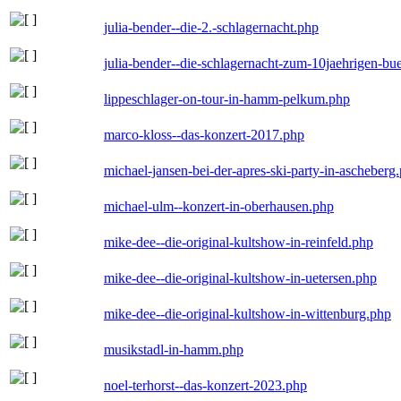
julia-bender--die-2.-schlagernacht.php
julia-bender--die-schlagernacht-zum-10jaehrigen-b
lippeschlager-on-tour-in-hamm-pelkum.php
marco-kloss--das-konzert-2017.php
michael-jansen-bei-der-apres-ski-party-in-ascheberg
michael-ulm--konzert-in-oberhausen.php
mike-dee--die-original-kultshow-in-reinfeld.php
mike-dee--die-original-kultshow-in-uetersen.php
mike-dee--die-original-kultshow-in-wittenburg.php
musikstadl-in-hamm.php
noel-terhorst--das-konzert-2023.php