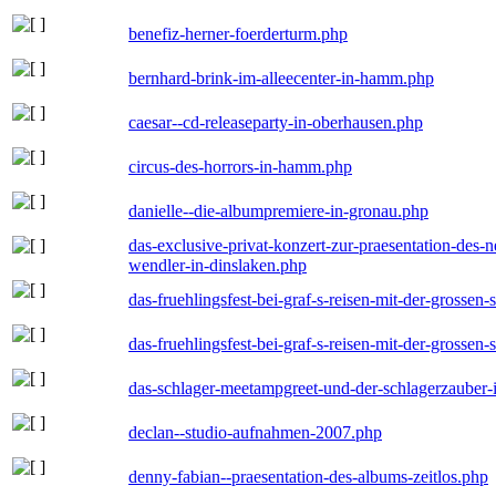
benefiz-herner-foerderturm.php
bernhard-brink-im-alleecenter-in-hamm.php
caesar--cd-releaseparty-in-oberhausen.php
circus-des-horrors-in-hamm.php
danielle--die-albumpremiere-in-gronau.php
das-exclusive-privat-konzert-zur-praesentation-des
wendler-in-dinslaken.php
das-fruehlingsfest-bei-graf-s-reisen-mit-der-grossen-
das-fruehlingsfest-bei-graf-s-reisen-mit-der-grossen-
das-schlager-meetampgreet-und-der-schlagerzauber-
declan--studio-aufnahmen-2007.php
denny-fabian--praesentation-des-albums-zeitlos.php