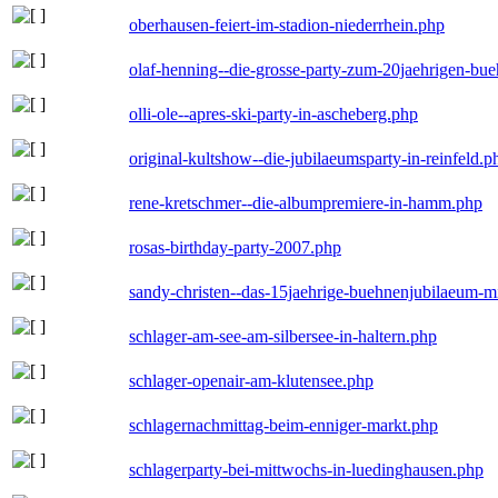
oberhausen-feiert-im-stadion-niederrhein.php
olaf-henning--die-grosse-party-zum-20jaehrigen-bu
olli-ole--apres-ski-party-in-ascheberg.php
original-kultshow--die-jubilaeumsparty-in-reinfeld.p
rene-kretschmer--die-albumpremiere-in-hamm.php
rosas-birthday-party-2007.php
sandy-christen--das-15jaehrige-buehnenjubilaeum-m
schlager-am-see-am-silbersee-in-haltern.php
schlager-openair-am-klutensee.php
schlagernachmittag-beim-enniger-markt.php
schlagerparty-bei-mittwochs-in-luedinghausen.php