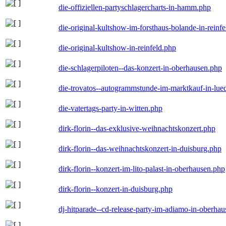
die-offiziellen-partyschlagercharts-in-hamm.php
die-original-kultshow-im-forsthaus-bolande-in-reinf
die-original-kultshow-in-reinfeld.php
die-schlagerpiloten--das-konzert-in-oberhausen.php
die-trovatos--autogrammstunde-im-marktkauf-in-lu
die-vatertags-party-in-witten.php
dirk-florin--das-exklusive-weihnachtskonzert.php
dirk-florin--das-weihnachtskonzert-in-duisburg.php
dirk-florin--konzert-im-lito-palast-in-oberhausen.php
dirk-florin--konzert-in-duisburg.php
dj-hitparade--cd-release-party-im-adiamo-in-oberha