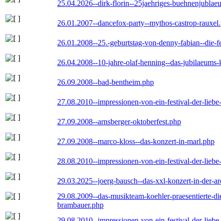
25.04.2026--dirk-florin--25jaehriges-buehnenjublaeu
26.01.2007--dancefox-party--mythos-castrop-rauxel
26.01.2008--25.-geburtstag-von-denny-fabian--die-fei
26.04.2008--10-jahre-olaf-henning--das-jubilaeums-
26.09.2008--bad-bentheim.php
27.08.2010--impressionen-von-ein-festival-der-lieb
27.09.2008--arnsberger-oktoberfest.php
27.09.2008--marco-kloss--das-konzert-in-marl.php
28.08.2010--impressionen-von-ein-festival-der-lieb
29.03.2025--joerg-bausch--das-xxl-konzert-in-der-a
29.08.2009--das-musikteam-koehler-praesentierte-di
brambauer.php
29.08.2010--impressionen-von-ein-festival-der-lieb