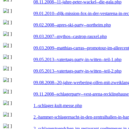
08.11.2008--11-jahre-peter-wackel--die-gala.php
09.01.2010--djlk-mission-fox-in-der-vestarena-in-re
09.02.2008--apres-ski-party--northeim.php
09.03.2007--mythos--castrop-rauxel.php
09.03.2009--matthias-carras--promotour-im-alleece
09.05.2013--vatertags-party-in-witten--teil-1.php
09.05.2013--vatertags-party-in-witten--teil-2.php
09.08.2008--20-jahre-werbering-olfen-mit-zweiklan
09.11.2008--schlagerparty--vest-arena-recklinghaus
1.-schlager-kult-messe.php
2.-hammer-schlagernacht-in-den-zentralhallen-in-h
2.-schlagerstuendchen-im-restaurant-sueltemeyer-in