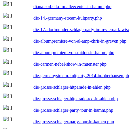
diana-sorbello-im-alleecenter-in-hamm.php
die-14.-germany-stream-kultparty.php
die-17.-dortmunder-schlagerparty-im-revierpark-wis
die-albumpremiere-von-al-amp-chris-in-greven.php
die-albumpremiere-von-midoo-in-hamm.php
die-carmen-nebel-show-in-muenster.php
die-germanystream-kultparty-2014-in-oberhausen.p
die-grosse-schlager-hitparade-in-ahlen.php
die-grosse-schlager-hitparade-xxl-in-ahlen.php
die-grosse-schlager-party-tour-in-hamm.php
die-grosse-schlager-party-tour-in-kamen.php