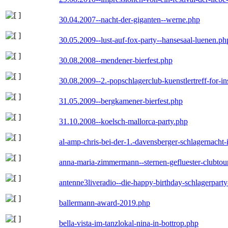
30.04.2007--nacht-der-giganten--werne.php
30.05.2009--lust-auf-fox-party--hansesaal-luenen.ph
30.08.2008--mendener-bierfest.php
30.08.2009--2.-popschlagerclub-kuenstlertreff-for-i
31.05.2009--bergkamener-bierfest.php
31.10.2008--koelsch-mallorca-party.php
al-amp-chris-bei-der-1.-davensberger-schlagernacht
anna-maria-zimmermann--sternen-gefluester-clubtou
antenne3liveradio--die-happy-birthday-schlagerpart
ballermann-award-2019.php
bella-vista-im-tanzlokal-nina-in-bottrop.php