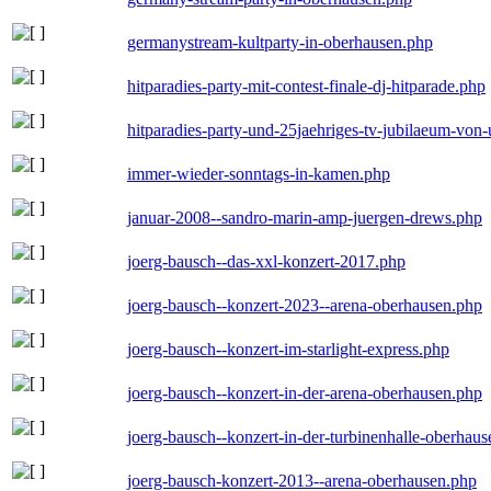
germanystream-kultparty-in-oberhausen.php
hitparadies-party-mit-contest-finale-dj-hitparade.php
hitparadies-party-und-25jaehriges-tv-jubilaeum-vo
immer-wieder-sonntags-in-kamen.php
januar-2008--sandro-marin-amp-juergen-drews.php
joerg-bausch--das-xxl-konzert-2017.php
joerg-bausch--konzert-2023--arena-oberhausen.php
joerg-bausch--konzert-im-starlight-express.php
joerg-bausch--konzert-in-der-arena-oberhausen.php
joerg-bausch--konzert-in-der-turbinenhalle-oberhau
joerg-bausch-konzert-2013--arena-oberhausen.php