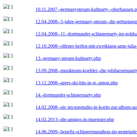
10.11.2007--germanystream-kultparty--oberhausen.
12.04.2008--5-jahre-germany-stream--die-geburtags
12.04.2008--11.-dortmunder-schlagerparty-im-goldsa
12.10.2008--olfener-herbst-mit-zweiklang-amp-julia
13.-germany-stream-kultparty.php
13.09.2008--musikteam-koehler--die-jubilaeumspart
13.12.2008--apres-ski-hits-in-st.-anton.php
14.-dortmunder-schlagerparty.php
14.02.2008--nic-im-tonstudio-in-koeln-zur-album-a
14.02.2013--die-amigos-in-muenster.php
14.06.2009--benefiz-schlagermarathon-im-gemeindes