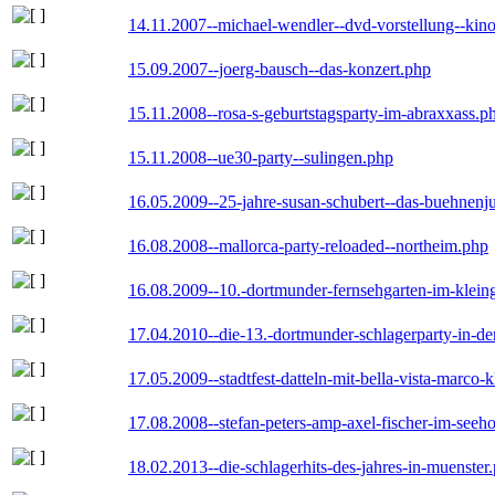
14.11.2007--michael-wendler--dvd-vorstellung--kin
15.09.2007--joerg-bausch--das-konzert.php
15.11.2008--rosa-s-geburtstagsparty-im-abraxxass.p
15.11.2008--ue30-party--sulingen.php
16.05.2009--25-jahre-susan-schubert--das-buehnenj
16.08.2008--mallorca-party-reloaded--northeim.php
16.08.2009--10.-dortmunder-fernsehgarten-im-klein
17.04.2010--die-13.-dortmunder-schlagerparty-in-der
17.05.2009--stadtfest-datteln-mit-bella-vista-marco-
17.08.2008--stefan-peters-amp-axel-fischer-im-seeho
18.02.2013--die-schlagerhits-des-jahres-in-muenster