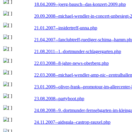
18.04.2009--joerg-bausch--das-konzert-2009.php
20.09.2008--michael-wendler-in-concert-unbesiegt-
21.01.2007--insidertreff-unna.php
21.04.2007--fanclubtreff-ruediger-schima--hamm.ph
21.08.2011--1.-dortmunder-schlagergarten.php
22.03.2008--8-jahre-news-oberberg.php
22.03.2008--michael-wendler-amp-nic--zentralhall
23.01.2009--oliver-frank--promotour-im-alleecente
23.08.2008--partyboot.php
24.08.2008--9.-dortmunder-fernsehgarten-im-kleinga
24.11.2007--aidsgala--castrop-rauxel.php