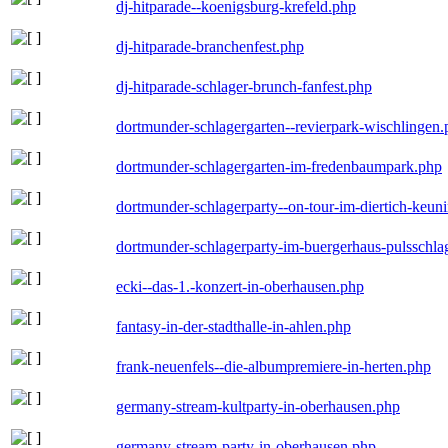
dj-hitparade--koenigsburg-krefeld.php
dj-hitparade-branchenfest.php
dj-hitparade-schlager-brunch-fanfest.php
dortmunder-schlagergarten--revierpark-wischlingen
dortmunder-schlagergarten-im-fredenbaumpark.php
dortmunder-schlagerparty--on-tour-im-diertich-keu
dortmunder-schlagerparty-im-buergerhaus-pulsschla
ecki--das-1.-konzert-in-oberhausen.php
fantasy-in-der-stadthalle-in-ahlen.php
frank-neuenfels--die-albumpremiere-in-herten.php
germany-stream-kultparty-in-oberhausen.php
germany-stream-party-in-oberhausen.php