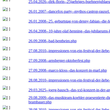
25.04.2026--dirk-florin--25jaehriges-buehnenjublaeu
26.01.2007--dancefox-party--mythos-castrop-rauxel
26.01.2008--25.-geburtstag-von-denny-fabian--die-fei
26.04.2008--10-jahre-olaf-henning--das-jubilaeums-
26.09.2008--bad-bentheim.php
27.08.2010--impressionen-von-ein-festival-der-lieb
27.09.2008--arnsberger-oktoberfest.php
27.09.2008--marco-kloss--das-konzert-in-marl.php
28.08.2010--impressionen-von-ein-festival-der-lieb
29.03.2025--joerg-bausch--das-xxl-konzert-in-der-a
29.08.2009--das-musikteam-koehler-praesentierte-di
brambauer.php
29.08.2010--impressionen-von-ein-festival-der-lieb