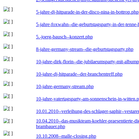
5-jahre-dj-hitparade-in-der-disco-nina-in-bottrop.php
5-jahre-foxwahn--die-geburtstagsparty-in-der-tenn
5.-joerg-bausch--konzert.php
8-jahre-germany-stream--die-geburtstagsparty.php
10-jahre-dirk-florin--die-jubilaeumsparty-mit-album
10-jahre-dj-hitparade--der-branchentreff.php
10-jahre-germany-stream.php
10-jahre-vatertagsparty-am-sonnenschein-in-witten.
10.01.2010--verleihung-des-schlager-saphir--vestar
10.04.2010--das-musikteam-koehler-praesentierte-di
brambauer.php
10.10.2008--malle-closing.php