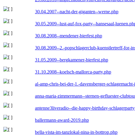
30.04.2007--nacht-der-giganten--werne.php
30.05.2009--lust-auf-fox-party--hansesaal-luenen.ph
30.08.2008--mendener-bierfest.php
30.08.2009--2.-popschlagerclub-kuenstlertreff-for-i
31.05.2009--bergkamener-bierfest.php
31.10.2008--koelsch-mallorca-party.php
al-amp-chris-bei-der-1.-davensberger-schlagernacht
anna-maria-zimmermann--sternen-gefluester-clubtou
antenne3liveradio--die-happy-birthday-schlagerpart
ballermann-award-2019.php
bella-vista-im-tanzlokal-nina-in-bottrop.php