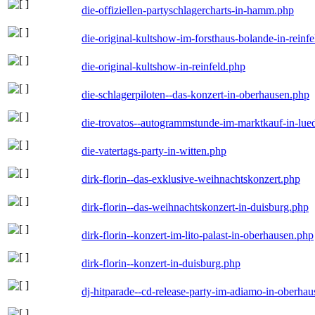
die-offiziellen-partyschlagercharts-in-hamm.php
die-original-kultshow-im-forsthaus-bolande-in-reinf
die-original-kultshow-in-reinfeld.php
die-schlagerpiloten--das-konzert-in-oberhausen.php
die-trovatos--autogrammstunde-im-marktkauf-in-lu
die-vatertags-party-in-witten.php
dirk-florin--das-exklusive-weihnachtskonzert.php
dirk-florin--das-weihnachtskonzert-in-duisburg.php
dirk-florin--konzert-im-lito-palast-in-oberhausen.php
dirk-florin--konzert-in-duisburg.php
dj-hitparade--cd-release-party-im-adiamo-in-oberha