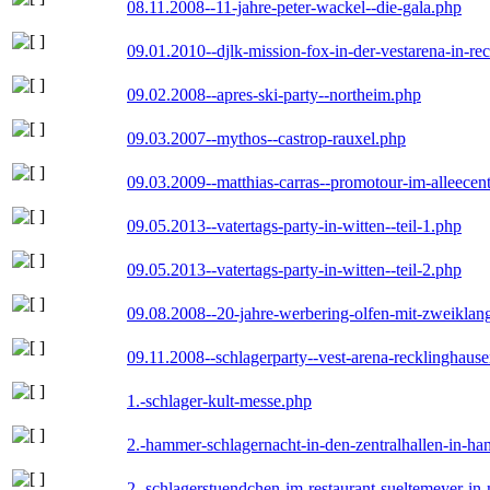
08.11.2008--11-jahre-peter-wackel--die-gala.php
09.01.2010--djlk-mission-fox-in-der-vestarena-in-re
09.02.2008--apres-ski-party--northeim.php
09.03.2007--mythos--castrop-rauxel.php
09.03.2009--matthias-carras--promotour-im-alleece
09.05.2013--vatertags-party-in-witten--teil-1.php
09.05.2013--vatertags-party-in-witten--teil-2.php
09.08.2008--20-jahre-werbering-olfen-mit-zweiklan
09.11.2008--schlagerparty--vest-arena-recklinghaus
1.-schlager-kult-messe.php
2.-hammer-schlagernacht-in-den-zentralhallen-in-h
2.-schlagerstuendchen-im-restaurant-sueltemeyer-in