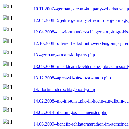
10.11.2007--germanystream-kultparty--oberhausen.
12.04.2008--5-jahre-germany-stream--die-geburtags
12.04.2008--11.-dortmunder-schlagerparty-im-goldsa
12.10.2008--olfener-herbst-mit-zweiklang-amp-julia
13.-germany-stream-kultparty.php
13.09.2008--musikteam-koehler--die-jubilaeumspart
13.12.2008--apres-ski-hits-in-st.-anton.php
14.-dortmunder-schlagerparty.php
14.02.2008--nic-im-tonstudio-in-koeln-zur-album-a
14.02.2013--die-amigos-in-muenster.php
14.06.2009--benefiz-schlagermarathon-im-gemeindes