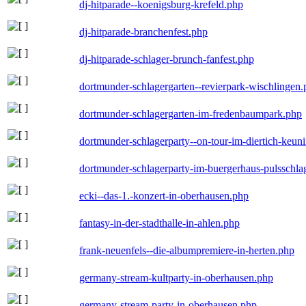
dj-hitparade--koenigsburg-krefeld.php
dj-hitparade-branchenfest.php
dj-hitparade-schlager-brunch-fanfest.php
dortmunder-schlagergarten--revierpark-wischlingen
dortmunder-schlagergarten-im-fredenbaumpark.php
dortmunder-schlagerparty--on-tour-im-diertich-keu
dortmunder-schlagerparty-im-buergerhaus-pulsschla
ecki--das-1.-konzert-in-oberhausen.php
fantasy-in-der-stadthalle-in-ahlen.php
frank-neuenfels--die-albumpremiere-in-herten.php
germany-stream-kultparty-in-oberhausen.php
germany-stream-party-in-oberhausen.php