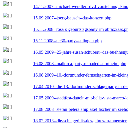
14.11.2007--michael-wendler--dvd-vorstellung--kin
15.09.2007--joerg-bausch--das-konzert.php
15.11.2008--rosa-s-geburtstagsparty-im-abraxxass.p
15.11.2008--ue30-party--sulingen.php
16.05.2009--25-jahre-susan-schubert--das-buehnenj
16.08.2008--mallorca-party-reloaded--northeim.php
16.08.2009--10.-dortmunder-fernsehgarten-im-klein
17.04.2010--die-13.-dortmunder-schlagerparty-in-der
17.05.2009--stadtfest-datteln-mit-bella-vista-marco-
17.08.2008--stefan-peters-amp-axel-fischer-im-seeho
18.02.2013--die-schlagerhits-des-jahres-in-muenster