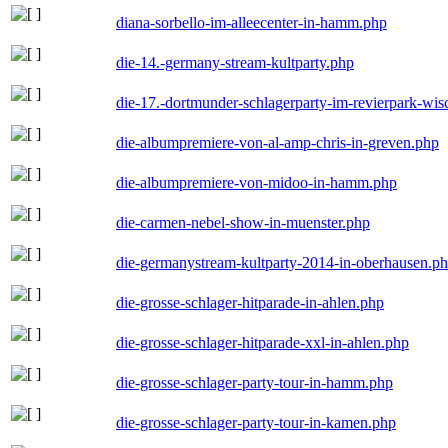
diana-sorbello-im-alleecenter-in-hamm.php
die-14.-germany-stream-kultparty.php
die-17.-dortmunder-schlagerparty-im-revierpark-wis
die-albumpremiere-von-al-amp-chris-in-greven.php
die-albumpremiere-von-midoo-in-hamm.php
die-carmen-nebel-show-in-muenster.php
die-germanystream-kultparty-2014-in-oberhausen.p
die-grosse-schlager-hitparade-in-ahlen.php
die-grosse-schlager-hitparade-xxl-in-ahlen.php
die-grosse-schlager-party-tour-in-hamm.php
die-grosse-schlager-party-tour-in-kamen.php