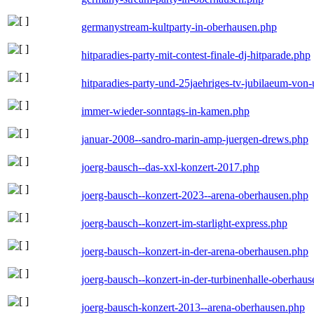
germanystream-kultparty-in-oberhausen.php
hitparadies-party-mit-contest-finale-dj-hitparade.php
hitparadies-party-und-25jaehriges-tv-jubilaeum-vo
immer-wieder-sonntags-in-kamen.php
januar-2008--sandro-marin-amp-juergen-drews.php
joerg-bausch--das-xxl-konzert-2017.php
joerg-bausch--konzert-2023--arena-oberhausen.php
joerg-bausch--konzert-im-starlight-express.php
joerg-bausch--konzert-in-der-arena-oberhausen.php
joerg-bausch--konzert-in-der-turbinenhalle-oberhau
joerg-bausch-konzert-2013--arena-oberhausen.php