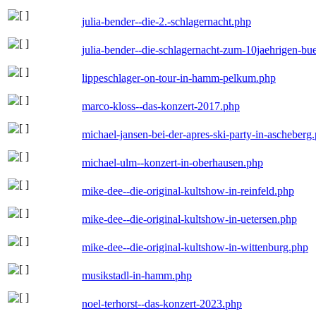
julia-bender--die-2.-schlagernacht.php
julia-bender--die-schlagernacht-zum-10jaehrigen-b
lippeschlager-on-tour-in-hamm-pelkum.php
marco-kloss--das-konzert-2017.php
michael-jansen-bei-der-apres-ski-party-in-ascheberg
michael-ulm--konzert-in-oberhausen.php
mike-dee--die-original-kultshow-in-reinfeld.php
mike-dee--die-original-kultshow-in-uetersen.php
mike-dee--die-original-kultshow-in-wittenburg.php
musikstadl-in-hamm.php
noel-terhorst--das-konzert-2023.php