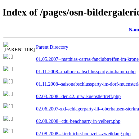
Index of /pages/osn-bildergaleri
Nam
Parent Directory
01.05.2007--matthias-carras-fanclubtreffen-im-kron
01.11.2008--mallorca-abschlussparty-in-hamm.php
01.11.2008--saisonabschlussparty-im-dorf-muenster
02.03.2008--der-42.-nrw-kuenstlertreff.php
02.06.2007-xxl-schlagerparty-iii--oberhausen-sterkr
02.08.2008--cdu-beachparty-in-velbert.php
02.08.2008--kirchliche-hochzeit--zweiklang.php