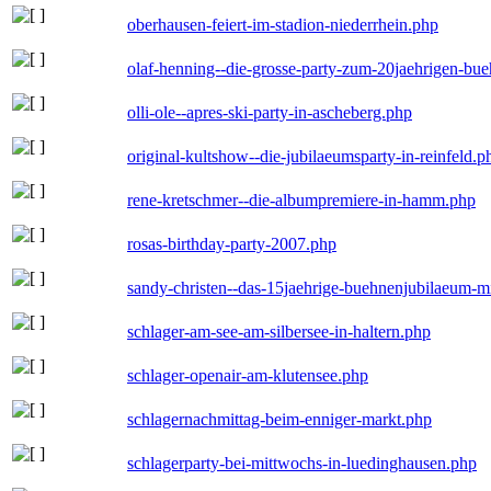
oberhausen-feiert-im-stadion-niederrhein.php
olaf-henning--die-grosse-party-zum-20jaehrigen-bu
olli-ole--apres-ski-party-in-ascheberg.php
original-kultshow--die-jubilaeumsparty-in-reinfeld.p
rene-kretschmer--die-albumpremiere-in-hamm.php
rosas-birthday-party-2007.php
sandy-christen--das-15jaehrige-buehnenjubilaeum-m
schlager-am-see-am-silbersee-in-haltern.php
schlager-openair-am-klutensee.php
schlagernachmittag-beim-enniger-markt.php
schlagerparty-bei-mittwochs-in-luedinghausen.php