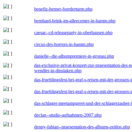
benefiz-herner-foerderturm.php
bernhard-brink-im-alleecenter-in-hamm.php
caesar--cd-releaseparty-in-oberhausen.php
circus-des-horrors-in-hamm.php
danielle--die-albumpremiere-in-gronau.php
das-exclusive-privat-konzert-zur-praesentation-des
wendler-in-dinslaken.php
das-fruehlingsfest-bei-graf-s-reisen-mit-der-grossen-
das-fruehlingsfest-bei-graf-s-reisen-mit-der-grossen-
das-schlager-meetampgreet-und-der-schlagerzauber-
declan--studio-aufnahmen-2007.php
denny-fabian--praesentation-des-albums-zeitlos.php