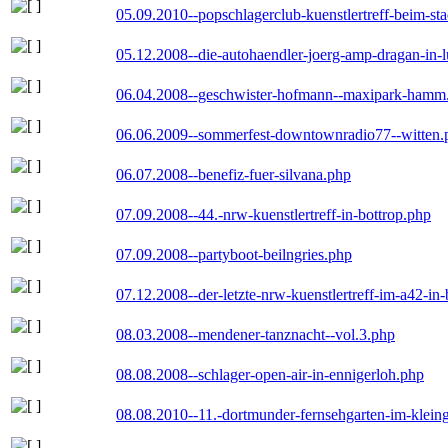
05.09.2010--popschlagerclub-kuenstlertreff-beim-sta
05.12.2008--die-autohaendler-joerg-amp-dragan-in-
06.04.2008--geschwister-hofmann--maxipark-hamm
06.06.2009--sommerfest-downtownradio77--witten.
06.07.2008--benefiz-fuer-silvana.php
07.09.2008--44.-nrw-kuenstlertreff-in-bottrop.php
07.09.2008--partyboot-beilngries.php
07.12.2008--der-letzte-nrw-kuenstlertreff-im-a42-in-
08.03.2008--mendener-tanznacht--vol.3.php
08.08.2008--schlager-open-air-in-ennigerloh.php
08.08.2010--11.-dortmunder-fernsehgarten-im-klein