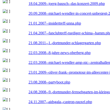
18.04.2009--joerg-bausch--das-konzert-2009.php
20.09.2008--michael-wendler-in-concert-unbesiegt-
21.01.2007--insidertreff-unna.php
21.04.2007--fanclubtreff-ruediger-schima--hamm.ph
21.08.2011--1.-dortmunder-schlagergarten.php
22.03.2008--8-jahre-news-oberberg.php
22.03.2008--michael-wendler-amp-nic--zentralhall
23.01.2009--oliver-frank--promotour-im-alleecente
23.08.2008--partyboot.php
24.08.2008--9.-dortmunder-fernsehgarten-im-kleinga
24.11.2007--aidsgala--castrop-rauxel.php