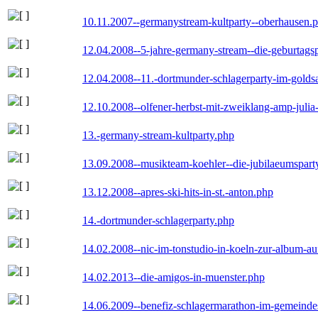
10.11.2007--germanystream-kultparty--oberhausen.
12.04.2008--5-jahre-germany-stream--die-geburtags
12.04.2008--11.-dortmunder-schlagerparty-im-goldsa
12.10.2008--olfener-herbst-mit-zweiklang-amp-julia
13.-germany-stream-kultparty.php
13.09.2008--musikteam-koehler--die-jubilaeumspart
13.12.2008--apres-ski-hits-in-st.-anton.php
14.-dortmunder-schlagerparty.php
14.02.2008--nic-im-tonstudio-in-koeln-zur-album-a
14.02.2013--die-amigos-in-muenster.php
14.06.2009--benefiz-schlagermarathon-im-gemeindes