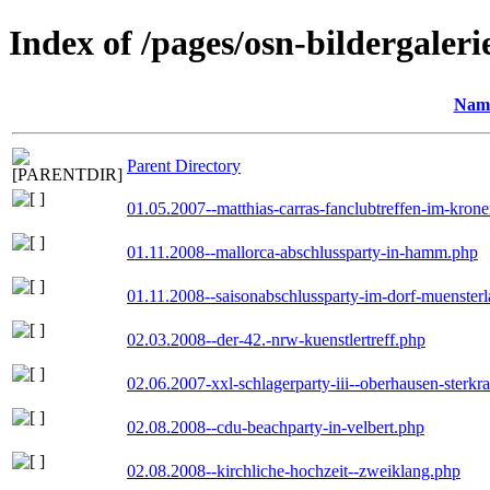
Index of /pages/osn-bildergaleri
Nam
Parent Directory
01.05.2007--matthias-carras-fanclubtreffen-im-kron
01.11.2008--mallorca-abschlussparty-in-hamm.php
01.11.2008--saisonabschlussparty-im-dorf-muenster
02.03.2008--der-42.-nrw-kuenstlertreff.php
02.06.2007-xxl-schlagerparty-iii--oberhausen-sterkr
02.08.2008--cdu-beachparty-in-velbert.php
02.08.2008--kirchliche-hochzeit--zweiklang.php