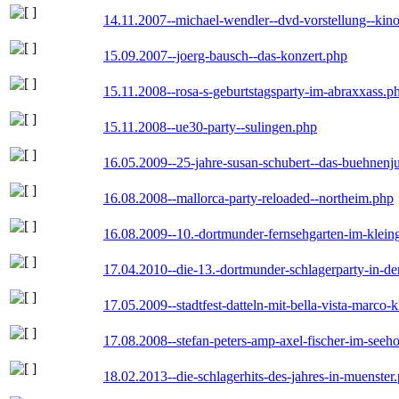
14.11.2007--michael-wendler--dvd-vorstellung--kin
15.09.2007--joerg-bausch--das-konzert.php
15.11.2008--rosa-s-geburtstagsparty-im-abraxxass.p
15.11.2008--ue30-party--sulingen.php
16.05.2009--25-jahre-susan-schubert--das-buehnenj
16.08.2008--mallorca-party-reloaded--northeim.php
16.08.2009--10.-dortmunder-fernsehgarten-im-klein
17.04.2010--die-13.-dortmunder-schlagerparty-in-der
17.05.2009--stadtfest-datteln-mit-bella-vista-marco-
17.08.2008--stefan-peters-amp-axel-fischer-im-seeho
18.02.2013--die-schlagerhits-des-jahres-in-muenster