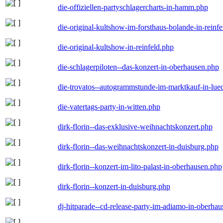
die-offiziellen-partyschlagercharts-in-hamm.php
die-original-kultshow-im-forsthaus-bolande-in-reinf
die-original-kultshow-in-reinfeld.php
die-schlagerpiloten--das-konzert-in-oberhausen.php
die-trovatos--autogrammstunde-im-marktkauf-in-lu
die-vatertags-party-in-witten.php
dirk-florin--das-exklusive-weihnachtskonzert.php
dirk-florin--das-weihnachtskonzert-in-duisburg.php
dirk-florin--konzert-im-lito-palast-in-oberhausen.php
dirk-florin--konzert-in-duisburg.php
dj-hitparade--cd-release-party-im-adiamo-in-oberha