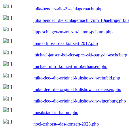
julia-bender--die-2.-schlagernacht.php
julia-bender--die-schlagernacht-zum-10jaehrigen-b
lippeschlager-on-tour-in-hamm-pelkum.php
marco-kloss--das-konzert-2017.php
michael-jansen-bei-der-apres-ski-party-in-ascheberg
michael-ulm--konzert-in-oberhausen.php
mike-dee--die-original-kultshow-in-reinfeld.php
mike-dee--die-original-kultshow-in-uetersen.php
mike-dee--die-original-kultshow-in-wittenburg.php
musikstadl-in-hamm.php
noel-terhorst--das-konzert-2023.php