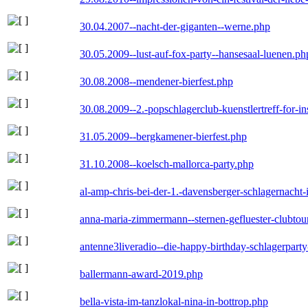
30.04.2007--nacht-der-giganten--werne.php
30.05.2009--lust-auf-fox-party--hansesaal-luenen.ph
30.08.2008--mendener-bierfest.php
30.08.2009--2.-popschlagerclub-kuenstlertreff-for-i
31.05.2009--bergkamener-bierfest.php
31.10.2008--koelsch-mallorca-party.php
al-amp-chris-bei-der-1.-davensberger-schlagernacht
anna-maria-zimmermann--sternen-gefluester-clubtou
antenne3liveradio--die-happy-birthday-schlagerpart
ballermann-award-2019.php
bella-vista-im-tanzlokal-nina-in-bottrop.php