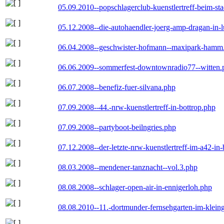
05.09.2010--popschlagerclub-kuenstlertreff-beim-sta
05.12.2008--die-autohaendler-joerg-amp-dragan-in-
06.04.2008--geschwister-hofmann--maxipark-hamm
06.06.2009--sommerfest-downtownradio77--witten.
06.07.2008--benefiz-fuer-silvana.php
07.09.2008--44.-nrw-kuenstlertreff-in-bottrop.php
07.09.2008--partyboot-beilngries.php
07.12.2008--der-letzte-nrw-kuenstlertreff-im-a42-in-
08.03.2008--mendener-tanznacht--vol.3.php
08.08.2008--schlager-open-air-in-ennigerloh.php
08.08.2010--11.-dortmunder-fernsehgarten-im-klein