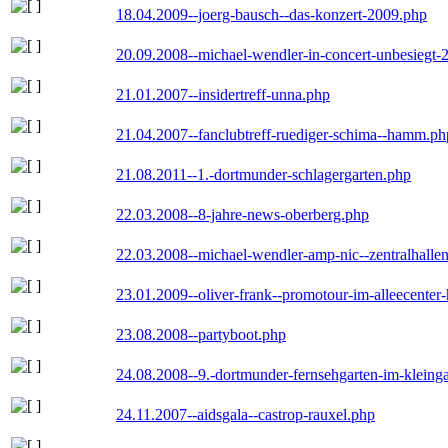
18.04.2009--joerg-bausch--das-konzert-2009.php
20.09.2008--michael-wendler-in-concert-unbesiegt-
21.01.2007--insidertreff-unna.php
21.04.2007--fanclubtreff-ruediger-schima--hamm.ph
21.08.2011--1.-dortmunder-schlagergarten.php
22.03.2008--8-jahre-news-oberberg.php
22.03.2008--michael-wendler-amp-nic--zentralhall
23.01.2009--oliver-frank--promotour-im-alleecente
23.08.2008--partyboot.php
24.08.2008--9.-dortmunder-fernsehgarten-im-kleinga
24.11.2007--aidsgala--castrop-rauxel.php