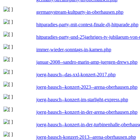
germanystream-kultparty-in-oberhausen.php
hitparadies-party-mit-contest-finale-dj-hitparade.php
hitparadies-party-und-25jaehriges-tv-jubilaeum-vo
immer-wieder-sonntags-in-kamen.php
januar-2008--sandro-marin-amp-juergen-drews.php
joerg-bausch--das-xxl-konzert-2017.php
joerg-bausch--konzert-2023--arena-oberhausen.php
joerg-bausch--konzert-im-starlight-express.php
joerg-bausch--konzert-in-der-arena-oberhausen.php
joerg-bausch--konzert-in-der-turbinenhalle-oberhau
joerg-bausch-konzert-2013--arena-oberhausen.php