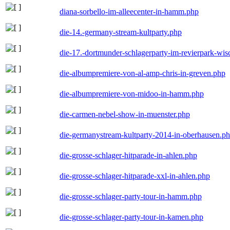
diana-sorbello-im-alleecenter-in-hamm.php
die-14.-germany-stream-kultparty.php
die-17.-dortmunder-schlagerparty-im-revierpark-wis
die-albumpremiere-von-al-amp-chris-in-greven.php
die-albumpremiere-von-midoo-in-hamm.php
die-carmen-nebel-show-in-muenster.php
die-germanystream-kultparty-2014-in-oberhausen.p
die-grosse-schlager-hitparade-in-ahlen.php
die-grosse-schlager-hitparade-xxl-in-ahlen.php
die-grosse-schlager-party-tour-in-hamm.php
die-grosse-schlager-party-tour-in-kamen.php