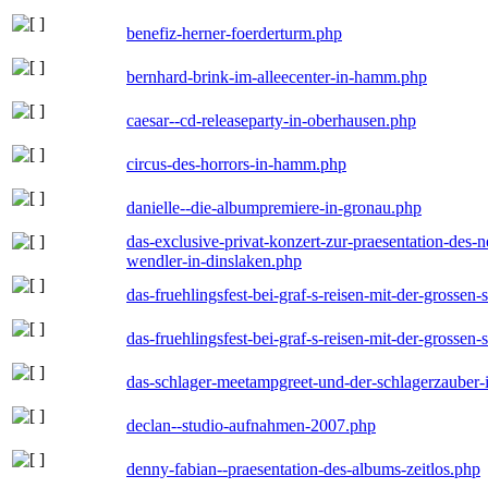
benefiz-herner-foerderturm.php
bernhard-brink-im-alleecenter-in-hamm.php
caesar--cd-releaseparty-in-oberhausen.php
circus-des-horrors-in-hamm.php
danielle--die-albumpremiere-in-gronau.php
das-exclusive-privat-konzert-zur-praesentation-des
wendler-in-dinslaken.php
das-fruehlingsfest-bei-graf-s-reisen-mit-der-grossen-
das-fruehlingsfest-bei-graf-s-reisen-mit-der-grossen-
das-schlager-meetampgreet-und-der-schlagerzauber-
declan--studio-aufnahmen-2007.php
denny-fabian--praesentation-des-albums-zeitlos.php