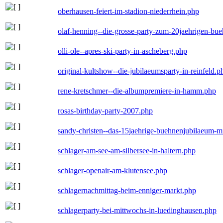
oberhausen-feiert-im-stadion-niederrhein.php
olaf-henning--die-grosse-party-zum-20jaehrigen-bu
olli-ole--apres-ski-party-in-ascheberg.php
original-kultshow--die-jubilaeumsparty-in-reinfeld.p
rene-kretschmer--die-albumpremiere-in-hamm.php
rosas-birthday-party-2007.php
sandy-christen--das-15jaehrige-buehnenjubilaeum-m
schlager-am-see-am-silbersee-in-haltern.php
schlager-openair-am-klutensee.php
schlagernachmittag-beim-enniger-markt.php
schlagerparty-bei-mittwochs-in-luedinghausen.php