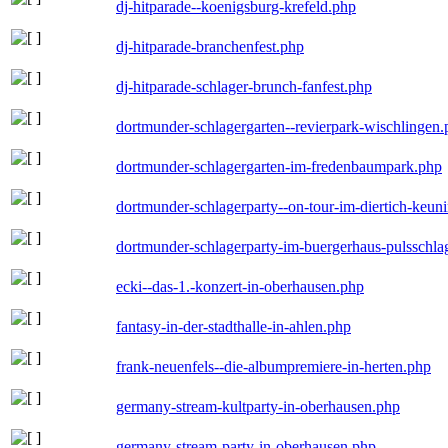
dj-hitparade--koenigsburg-krefeld.php
dj-hitparade-branchenfest.php
dj-hitparade-schlager-brunch-fanfest.php
dortmunder-schlagergarten--revierpark-wischlingen
dortmunder-schlagergarten-im-fredenbaumpark.php
dortmunder-schlagerparty--on-tour-im-diertich-keu
dortmunder-schlagerparty-im-buergerhaus-pulsschla
ecki--das-1.-konzert-in-oberhausen.php
fantasy-in-der-stadthalle-in-ahlen.php
frank-neuenfels--die-albumpremiere-in-herten.php
germany-stream-kultparty-in-oberhausen.php
germany-stream-party-in-oberhausen.php