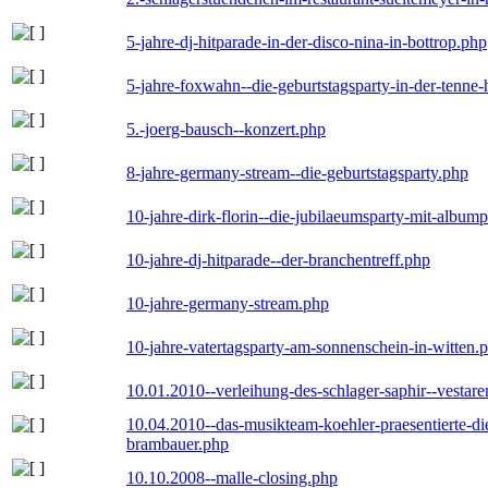
5-jahre-dj-hitparade-in-der-disco-nina-in-bottrop.php
5-jahre-foxwahn--die-geburtstagsparty-in-der-tenn
5.-joerg-bausch--konzert.php
8-jahre-germany-stream--die-geburtstagsparty.php
10-jahre-dirk-florin--die-jubilaeumsparty-mit-album
10-jahre-dj-hitparade--der-branchentreff.php
10-jahre-germany-stream.php
10-jahre-vatertagsparty-am-sonnenschein-in-witten.
10.01.2010--verleihung-des-schlager-saphir--vestar
10.04.2010--das-musikteam-koehler-praesentierte-di
brambauer.php
10.10.2008--malle-closing.php