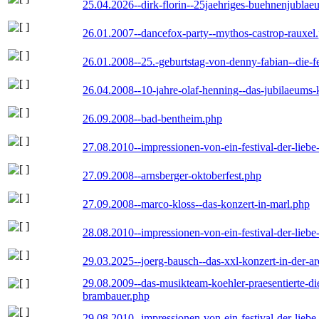
25.04.2026--dirk-florin--25jaehriges-buehnenjublaeu
26.01.2007--dancefox-party--mythos-castrop-rauxel
26.01.2008--25.-geburtstag-von-denny-fabian--die-fei
26.04.2008--10-jahre-olaf-henning--das-jubilaeums-
26.09.2008--bad-bentheim.php
27.08.2010--impressionen-von-ein-festival-der-lieb
27.09.2008--arnsberger-oktoberfest.php
27.09.2008--marco-kloss--das-konzert-in-marl.php
28.08.2010--impressionen-von-ein-festival-der-lieb
29.03.2025--joerg-bausch--das-xxl-konzert-in-der-a
29.08.2009--das-musikteam-koehler-praesentierte-di
brambauer.php
29.08.2010--impressionen-von-ein-festival-der-lieb