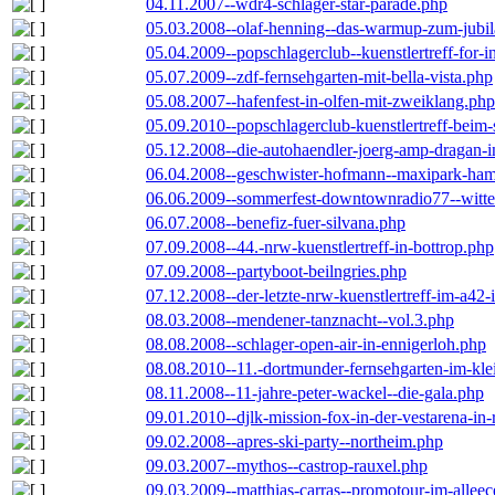
04.11.2007--wdr4-schlager-star-parade.php
05.03.2008--olaf-henning--das-warmup-zum-jubi
05.04.2009--popschlagerclub--kuenstlertreff-for-i
05.07.2009--zdf-fernsehgarten-mit-bella-vista.php
05.08.2007--hafenfest-in-olfen-mit-zweiklang.php
05.09.2010--popschlagerclub-kuenstlertreff-beim-
05.12.2008--die-autohaendler-joerg-amp-dragan-
06.04.2008--geschwister-hofmann--maxipark-ha
06.06.2009--sommerfest-downtownradio77--witt
06.07.2008--benefiz-fuer-silvana.php
07.09.2008--44.-nrw-kuenstlertreff-in-bottrop.php
07.09.2008--partyboot-beilngries.php
07.12.2008--der-letzte-nrw-kuenstlertreff-im-a42-
08.03.2008--mendener-tanznacht--vol.3.php
08.08.2008--schlager-open-air-in-ennigerloh.php
08.08.2010--11.-dortmunder-fernsehgarten-im-kle
08.11.2008--11-jahre-peter-wackel--die-gala.php
09.01.2010--djlk-mission-fox-in-der-vestarena-in
09.02.2008--apres-ski-party--northeim.php
09.03.2007--mythos--castrop-rauxel.php
09.03.2009--matthias-carras--promotour-im-alle