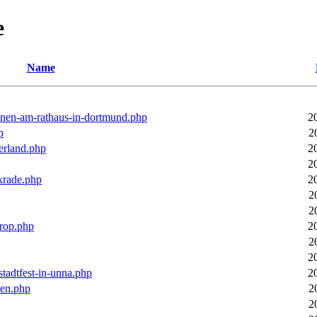
e
Name
ronen-am-rathaus-in-dortmund.php
2
p
2
erland.php
2
2
rkrade.php
2
2
2
trop.php
2
2
2
stadtfest-in-unna.php
2
pen.php
2
2