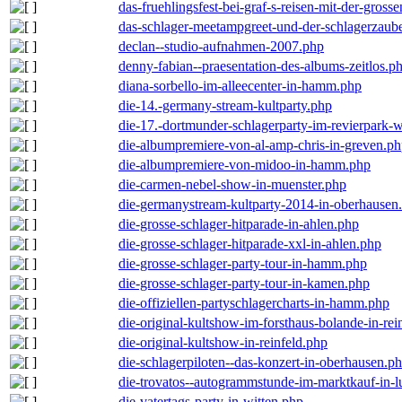
das-fruehlingsfest-bei-graf-s-reisen-mit-der-grosse
das-schlager-meetampgreet-und-der-schlagerzaub
declan--studio-aufnahmen-2007.php
denny-fabian--praesentation-des-albums-zeitlos.p
diana-sorbello-im-alleecenter-in-hamm.php
die-14.-germany-stream-kultparty.php
die-17.-dortmunder-schlagerparty-im-revierpark-
die-albumpremiere-von-al-amp-chris-in-greven.p
die-albumpremiere-von-midoo-in-hamm.php
die-carmen-nebel-show-in-muenster.php
die-germanystream-kultparty-2014-in-oberhausen
die-grosse-schlager-hitparade-in-ahlen.php
die-grosse-schlager-hitparade-xxl-in-ahlen.php
die-grosse-schlager-party-tour-in-hamm.php
die-grosse-schlager-party-tour-in-kamen.php
die-offiziellen-partyschlagercharts-in-hamm.php
die-original-kultshow-im-forsthaus-bolande-in-rei
die-original-kultshow-in-reinfeld.php
die-schlagerpiloten--das-konzert-in-oberhausen.p
die-trovatos--autogrammstunde-im-marktkauf-in-
die-vatertags-party-in-witten.php