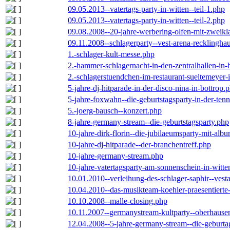
09.05.2013--vatertags-party-in-witten--teil-1.php
09.05.2013--vatertags-party-in-witten--teil-2.php
09.08.2008--20-jahre-werbering-olfen-mit-zweikl
09.11.2008--schlagerparty--vest-arena-recklingha
1.-schlager-kult-messe.php
2.-hammer-schlagernacht-in-den-zentralhallen-i
2.-schlagerstuendchen-im-restaurant-sueltemeyer-
5-jahre-dj-hitparade-in-der-disco-nina-in-bottrop.
5-jahre-foxwahn--die-geburtstagsparty-in-der-te
5.-joerg-bausch--konzert.php
8-jahre-germany-stream--die-geburtstagsparty.php
10-jahre-dirk-florin--die-jubilaeumsparty-mit-al
10-jahre-dj-hitparade--der-branchentreff.php
10-jahre-germany-stream.php
10-jahre-vatertagsparty-am-sonnenschein-in-witte
10.01.2010--verleihung-des-schlager-saphir--vest
10.04.2010--das-musikteam-koehler-praesentierte
10.10.2008--malle-closing.php
10.11.2007--germanystream-kultparty--oberhause
12.04.2008--5-jahre-germany-stream--die-geburta