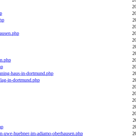
2
hp
2
php
2
2
hausen.php
2
2
2
2
en.php
2
hp
2
euning-haus-in-dortmund.php
2
hlag-in-dortmund.php
2
2
2
2
2
2
2
hp
2
-von-uwe-huebner-im-adiamo-oberhausen.php
2