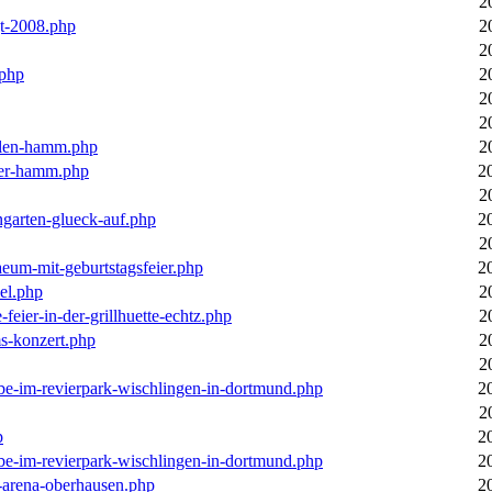
2
gt-2008.php
2
2
.php
2
2
2
llen-hamm.php
2
nter-hamm.php
2
2
ngarten-glueck-auf.php
2
2
aeum-mit-geburtstagsfeier.php
2
el.php
2
feier-in-der-grillhuette-echtz.php
2
ms-konzert.php
2
2
ebe-im-revierpark-wischlingen-in-dortmund.php
2
2
p
2
ebe-im-revierpark-wischlingen-in-dortmund.php
2
r-arena-oberhausen.php
2