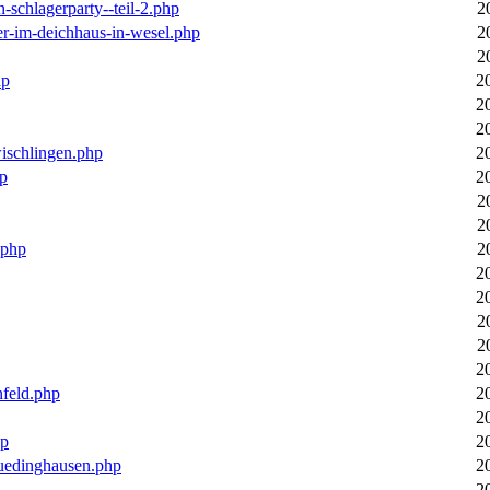
n-schlagerparty--teil-2.php
2
er-im-deichhaus-in-wesel.php
2
2
hp
2
2
2
wischlingen.php
2
hp
2
2
2
.php
2
2
2
2
2
2
nfeld.php
2
2
hp
2
luedinghausen.php
2
2