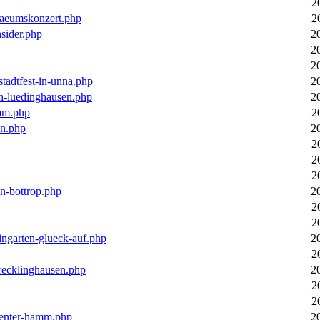
2
laeumskonzert.php
2
nsider.php
2
2
2
stadtfest-in-unna.php
2
in-luedinghausen.php
2
mm.php
2
en.php
2
2
2
2
in-bottrop.php
2
2
2
ingarten-glueck-auf.php
2
2
-recklinghausen.php
2
2
2
ecenter-hamm.php
2