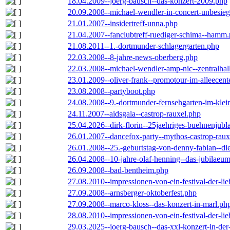
18.04.2009--joerg-bausch--das-konzert-2009.php
20.09.2008--michael-wendler-in-concert-unbesie
21.01.2007--insidertreff-unna.php
21.04.2007--fanclubtreff-ruediger-schima--hamm
21.08.2011--1.-dortmunder-schlagergarten.php
22.03.2008--8-jahre-news-oberberg.php
22.03.2008--michael-wendler-amp-nic--zentralha
23.01.2009--oliver-frank--promotour-im-alleece
23.08.2008--partyboot.php
24.08.2008--9.-dortmunder-fernsehgarten-im-klei
24.11.2007--aidsgala--castrop-rauxel.php
25.04.2026--dirk-florin--25jaehriges-buehnenjubl
26.01.2007--dancefox-party--mythos-castrop-raux
26.01.2008--25.-geburtstag-von-denny-fabian--die-
26.04.2008--10-jahre-olaf-henning--das-jubilaeu
26.09.2008--bad-bentheim.php
27.08.2010--impressionen-von-ein-festival-der-li
27.09.2008--arnsberger-oktoberfest.php
27.09.2008--marco-kloss--das-konzert-in-marl.ph
28.08.2010--impressionen-von-ein-festival-der-li
29.03.2025--joerg-bausch--das-xxl-konzert-in-de