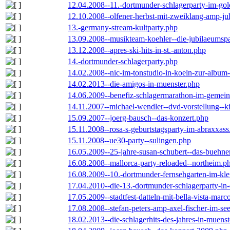
12.04.2008--11.-dortmunder-schlagerparty-im-gol
12.10.2008--olfener-herbst-mit-zweiklang-amp-jul
13.-germany-stream-kultparty.php
13.09.2008--musikteam-koehler--die-jubilaeumsp
13.12.2008--apres-ski-hits-in-st.-anton.php
14.-dortmunder-schlagerparty.php
14.02.2008--nic-im-tonstudio-in-koeln-zur-albu
14.02.2013--die-amigos-in-muenster.php
14.06.2009--benefiz-schlagermarathon-im-gemein
14.11.2007--michael-wendler--dvd-vorstellung--k
15.09.2007--joerg-bausch--das-konzert.php
15.11.2008--rosa-s-geburtstagsparty-im-abraxxass
15.11.2008--ue30-party--sulingen.php
16.05.2009--25-jahre-susan-schubert--das-buehn
16.08.2008--mallorca-party-reloaded--northeim.p
16.08.2009--10.-dortmunder-fernsehgarten-im-kle
17.04.2010--die-13.-dortmunder-schlagerparty-in-
17.05.2009--stadtfest-datteln-mit-bella-vista-marc
17.08.2008--stefan-peters-amp-axel-fischer-im-se
18.02.2013--die-schlagerhits-des-jahres-in-muenst