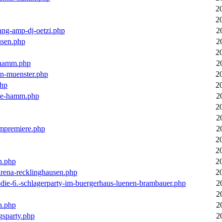
2
2
ang-amp-dj-oetzi.php
2
usen.php
2
2
n-hamm.php
2
in-muenster.php
2
php
2
nne-hamm.php
2
2
2
bumpremiere.php
2
2
2
n.php
2
arena-recklinghausen.php
2
-die-6.-schlagerparty-im-buergerhaus-luenen-brambauer.php
2
2
n.php
2
gsparty.php
2