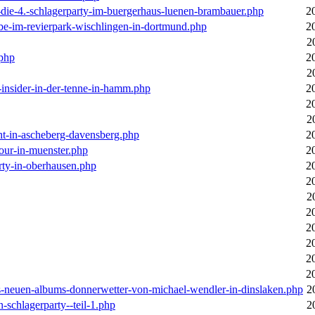
-die-4.-schlagerparty-im-buergerhaus-luenen-brambauer.php
2
ebe-im-revierpark-wischlingen-in-dortmund.php
2
2
.php
2
2
r-insider-in-der-tenne-in-hamm.php
2
2
2
cht-in-ascheberg-davensberg.php
2
our-in-muenster.php
2
rty-in-oberhausen.php
2
2
2
2
2
2
2
2
des-neuen-albums-donnerwetter-von-michael-wendler-in-dinslaken.php
2
n-schlagerparty--teil-1.php
2