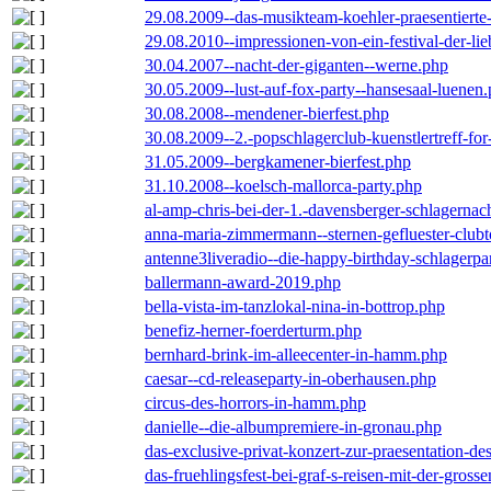
29.08.2009--das-musikteam-koehler-praesentierte
29.08.2010--impressionen-von-ein-festival-der-li
30.04.2007--nacht-der-giganten--werne.php
30.05.2009--lust-auf-fox-party--hansesaal-luenen
30.08.2008--mendener-bierfest.php
30.08.2009--2.-popschlagerclub-kuenstlertreff-fo
31.05.2009--bergkamener-bierfest.php
31.10.2008--koelsch-mallorca-party.php
al-amp-chris-bei-der-1.-davensberger-schlagerna
anna-maria-zimmermann--sternen-gefluester-clubt
antenne3liveradio--die-happy-birthday-schlagerpa
ballermann-award-2019.php
bella-vista-im-tanzlokal-nina-in-bottrop.php
benefiz-herner-foerderturm.php
bernhard-brink-im-alleecenter-in-hamm.php
caesar--cd-releaseparty-in-oberhausen.php
circus-des-horrors-in-hamm.php
danielle--die-albumpremiere-in-gronau.php
das-exclusive-privat-konzert-zur-praesentation-
das-fruehlingsfest-bei-graf-s-reisen-mit-der-grosse