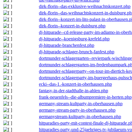
dirk-florin--das-exklusive-weihnachtskonzert.php
dirk-florin--das-weihnachtskonzert-in-duisburg.p
dirk-florin--konzert-im-lito-palast-in-oberhausen.
dirk-florin--konzert-in-duisburg.php
dj-hitparade--cd-release-party-im-adiamo-in-ober
dj-hitparade--koenigsburg-krefeld.php
dj-hitparade-branchenfest.php
dj-hitparade-schlager-brunch-fanfest.php
dortmunder-schlagergarten--revierpark-wischling
dortmunder-schlagergarten-im-fredenbaumpark.p
dortmunder-schlagerparty--on-tour-im-diertich-k
dortmunder-schlagerparty-im-buergerhaus-pulssc
ecki--das-1.-konzert-in-oberhausen.php
fantasy-in-der-stadthalle-in-ahlen.php
frank-neuenfels--die-albumpremiere-in-herten.php
germany-stream-kultparty-in-oberhausen.php
germany-stream-party-in-oberhausen.php
germanystream-kultparty-in-oberhausen.php
hitparadies-party-mit-contest-finale-dj-hitparade.p
hitparadies-party-und-25jaehriges-tv-jubilaeum