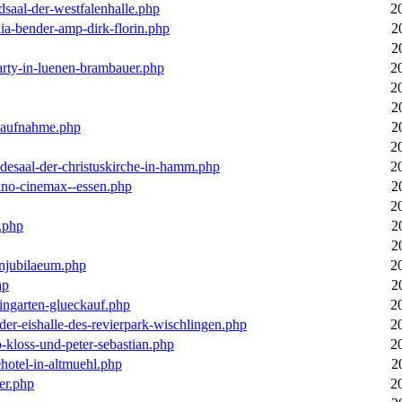
dsaal-der-westfalenhalle.php
2
ia-bender-amp-dirk-florin.php
2
2
arty-in-luenen-brambauer.php
2
2
2
m-aufnahme.php
2
2
desaal-der-christuskirche-in-hamm.php
2
ino-cinemax--essen.php
2
2
.php
2
2
enjubilaeum.php
2
hp
2
ingarten-glueckauf.php
2
der-eishalle-des-revierpark-wischlingen.php
2
o-kloss-und-peter-sebastian.php
2
ehotel-in-altmuehl.php
2
er.php
2