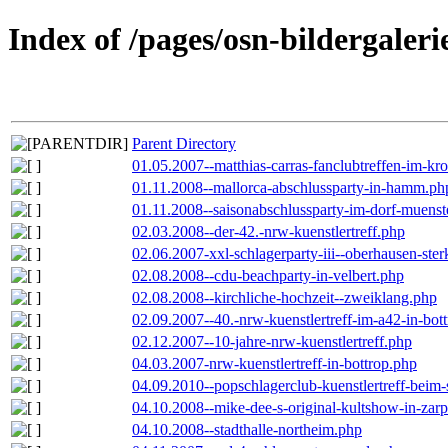
Index of /pages/osn-bildergaleri
Parent Directory
01.05.2007--matthias-carras-fanclubtreffen-im-k
01.11.2008--mallorca-abschlussparty-in-hamm.ph
01.11.2008--saisonabschlussparty-im-dorf-muenst
02.03.2008--der-42.-nrw-kuenstlertreff.php
02.06.2007-xxl-schlagerparty-iii--oberhausen-ste
02.08.2008--cdu-beachparty-in-velbert.php
02.08.2008--kirchliche-hochzeit--zweiklang.php
02.09.2007--40.-nrw-kuenstlertreff-im-a42-in-bot
02.12.2007--10-jahre-nrw-kuenstlertreff.php
04.03.2007-nrw-kuenstlertreff-in-bottrop.php
04.09.2010--popschlagerclub-kuenstlertreff-beim-
04.10.2008--mike-dee-s-original-kultshow-in-zar
04.10.2008--stadthalle-northeim.php