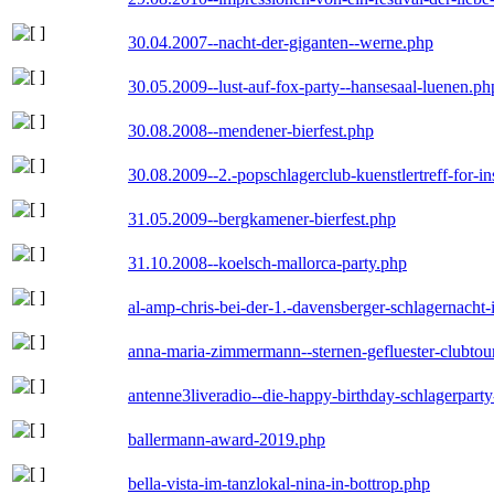
30.04.2007--nacht-der-giganten--werne.php
30.05.2009--lust-auf-fox-party--hansesaal-luenen.ph
30.08.2008--mendener-bierfest.php
30.08.2009--2.-popschlagerclub-kuenstlertreff-for-i
31.05.2009--bergkamener-bierfest.php
31.10.2008--koelsch-mallorca-party.php
al-amp-chris-bei-der-1.-davensberger-schlagernacht
anna-maria-zimmermann--sternen-gefluester-clubtou
antenne3liveradio--die-happy-birthday-schlagerpart
ballermann-award-2019.php
bella-vista-im-tanzlokal-nina-in-bottrop.php