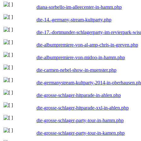
diana-sorbello-im-alleecenter-in-hamm.php
die-14.-germany-stream-kultparty.php
die-17.-dortmunder-schlagerparty-im-revierpark-wis
die-albumpremiere-von-al-amp-chris-in-greven.php
die-albumpremiere-von-midoo-in-hamm.php
die-carmen-nebel-show-in-muenster.php
die-germanystream-kultparty-2014-in-oberhausen.p
die-grosse-schlager-hitparade-in-ahlen.php
die-grosse-schlager-hitparade-xxl-in-ahlen.php
die-grosse-schlager-party-tour-in-hamm.php
die-grosse-schlager-party-tour-in-kamen.php