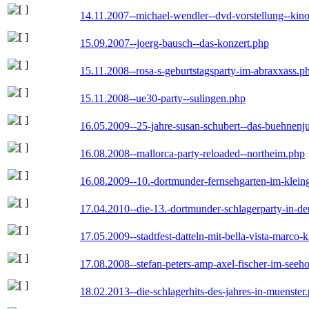
14.11.2007--michael-wendler--dvd-vorstellung--kin
15.09.2007--joerg-bausch--das-konzert.php
15.11.2008--rosa-s-geburtstagsparty-im-abraxxass.p
15.11.2008--ue30-party--sulingen.php
16.05.2009--25-jahre-susan-schubert--das-buehnenj
16.08.2008--mallorca-party-reloaded--northeim.php
16.08.2009--10.-dortmunder-fernsehgarten-im-klein
17.04.2010--die-13.-dortmunder-schlagerparty-in-der
17.05.2009--stadtfest-datteln-mit-bella-vista-marco-
17.08.2008--stefan-peters-amp-axel-fischer-im-seeho
18.02.2013--die-schlagerhits-des-jahres-in-muenster