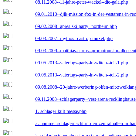
08.11.2008--11-jahre-peter-wackel--die-gala.php
09.01.2010--djlk-mission-fox-in-der-vestarena-in-re
09.02.2008--apres-ski-party--northeim.php
09.03.2007--mythos--castrop-rauxel.php
09.03.2009--matthias-carras--promotour-im-alleece
09.05.2013--vatertags-party-in-witten--teil-1.php
09.05.2013--vatertags-party-in-witten--teil-2.php
09.08.2008--20-jahre-werbering-olfen-mit-zweiklan
09.11.2008--schlagerparty--vest-arena-recklinghaus
1.-schlager-kult-messe.php
2.-hammer-schlagernacht-in-den-zentralhallen-in-h
2.-schlagerstuendchen-im-restaurant-sueltemeyer-in