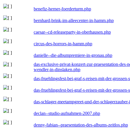
benefiz-herner-foerderturm.php
bernhard-brink-im-alleecenter-in-hamm.php
caesar--cd-releaseparty-in-oberhausen.php
circus-des-horrors-in-hamm.php
danielle--die-albumpremiere-in-gronau.php
das-exclusive-privat-konzert-zur-praesentation-des
wendler-in-dinslaken.php
das-fruehlingsfest-bei-graf-s-reisen-mit-der-grossen-
das-fruehlingsfest-bei-graf-s-reisen-mit-der-grossen-
das-schlager-meetampgreet-und-der-schlagerzauber-
declan--studio-aufnahmen-2007.php
denny-fabian--praesentation-des-albums-zeitlos.php