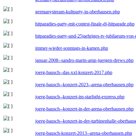
germanystream-kultparty-in-oberhausen.php
hitparadies-party-mit-contest-finale-dj-hitparade.php
hitparadies-party-und-25jaehriges-tv-jubilaeum-vo
immer-wieder-sonntags-in-kamen.php
januar-2008--sandro-marin-amp-juergen-drews.php
joerg-bausch--das-xxl-konzert-2017.php
joerg-bausch--konzert-2023--arena-oberhausen.php
joerg-bausch--konzert-im-starlight-express.php
joerg-bausch--konzert-in-der-arena-oberhausen.php
joerg-bausch--konzert-in-der-turbinenhalle-oberhau
joerg-bausch-konzert-2013--arena-oberhausen.php