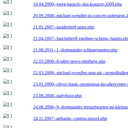
18.04.2009--joerg-bausch--das-konzert-2009.php
20.09.2008--michael-wendler-in-concert-unbesiegt-
21.01.2007--insidertreff-unna.php
21.04.2007--fanclubtreff-ruediger-schima--hamm.ph
21.08.2011--1.-dortmunder-schlagergarten.php
22.03.2008--8-jahre-news-oberberg.php
22.03.2008--michael-wendler-amp-nic--zentralhall
23.01.2009--oliver-frank--promotour-im-alleecente
23.08.2008--partyboot.php
24.08.2008--9.-dortmunder-fernsehgarten-im-kleinga
24.11.2007--aidsgala--castrop-rauxel.php