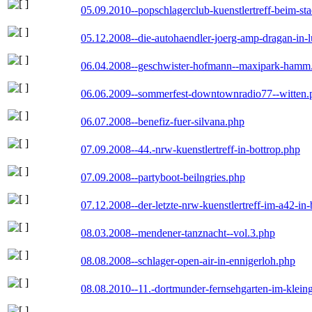
05.09.2010--popschlagerclub-kuenstlertreff-beim-sta
05.12.2008--die-autohaendler-joerg-amp-dragan-in-
06.04.2008--geschwister-hofmann--maxipark-hamm
06.06.2009--sommerfest-downtownradio77--witten.
06.07.2008--benefiz-fuer-silvana.php
07.09.2008--44.-nrw-kuenstlertreff-in-bottrop.php
07.09.2008--partyboot-beilngries.php
07.12.2008--der-letzte-nrw-kuenstlertreff-im-a42-in-
08.03.2008--mendener-tanznacht--vol.3.php
08.08.2008--schlager-open-air-in-ennigerloh.php
08.08.2010--11.-dortmunder-fernsehgarten-im-klein