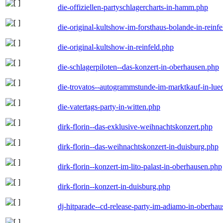
die-offiziellen-partyschlagercharts-in-hamm.php
die-original-kultshow-im-forsthaus-bolande-in-reinf
die-original-kultshow-in-reinfeld.php
die-schlagerpiloten--das-konzert-in-oberhausen.php
die-trovatos--autogrammstunde-im-marktkauf-in-lu
die-vatertags-party-in-witten.php
dirk-florin--das-exklusive-weihnachtskonzert.php
dirk-florin--das-weihnachtskonzert-in-duisburg.php
dirk-florin--konzert-im-lito-palast-in-oberhausen.php
dirk-florin--konzert-in-duisburg.php
dj-hitparade--cd-release-party-im-adiamo-in-oberha