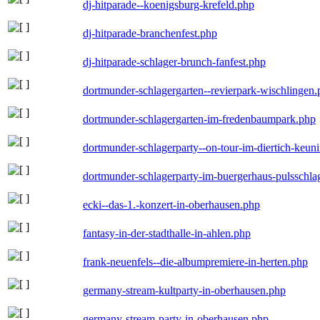
dj-hitparade--koenigsburg-krefeld.php
dj-hitparade-branchenfest.php
dj-hitparade-schlager-brunch-fanfest.php
dortmunder-schlagergarten--revierpark-wischlingen
dortmunder-schlagergarten-im-fredenbaumpark.php
dortmunder-schlagerparty--on-tour-im-diertich-keu
dortmunder-schlagerparty-im-buergerhaus-pulsschla
ecki--das-1.-konzert-in-oberhausen.php
fantasy-in-der-stadthalle-in-ahlen.php
frank-neuenfels--die-albumpremiere-in-herten.php
germany-stream-kultparty-in-oberhausen.php
germany-stream-party-in-oberhausen.php