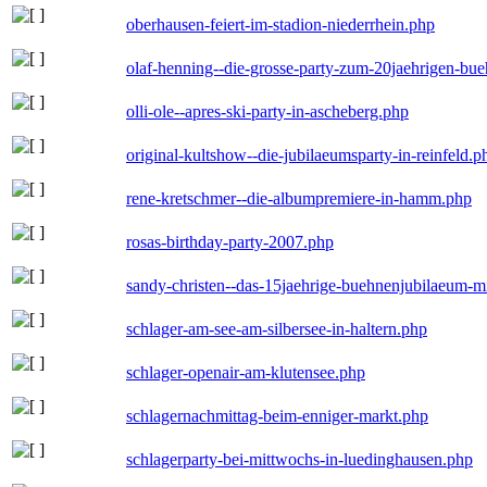
oberhausen-feiert-im-stadion-niederrhein.php
olaf-henning--die-grosse-party-zum-20jaehrigen-bu
olli-ole--apres-ski-party-in-ascheberg.php
original-kultshow--die-jubilaeumsparty-in-reinfeld.p
rene-kretschmer--die-albumpremiere-in-hamm.php
rosas-birthday-party-2007.php
sandy-christen--das-15jaehrige-buehnenjubilaeum-m
schlager-am-see-am-silbersee-in-haltern.php
schlager-openair-am-klutensee.php
schlagernachmittag-beim-enniger-markt.php
schlagerparty-bei-mittwochs-in-luedinghausen.php