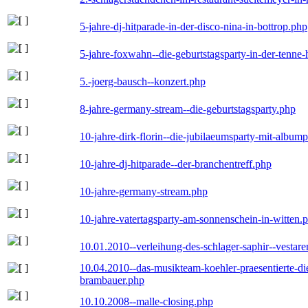
5-jahre-dj-hitparade-in-der-disco-nina-in-bottrop.php
5-jahre-foxwahn--die-geburtstagsparty-in-der-tenn
5.-joerg-bausch--konzert.php
8-jahre-germany-stream--die-geburtstagsparty.php
10-jahre-dirk-florin--die-jubilaeumsparty-mit-album
10-jahre-dj-hitparade--der-branchentreff.php
10-jahre-germany-stream.php
10-jahre-vatertagsparty-am-sonnenschein-in-witten.
10.01.2010--verleihung-des-schlager-saphir--vestar
10.04.2010--das-musikteam-koehler-praesentierte-di
brambauer.php
10.10.2008--malle-closing.php