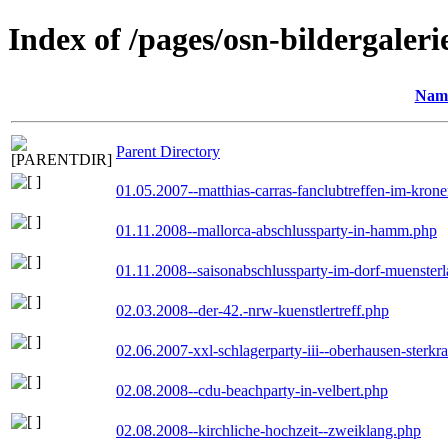
Index of /pages/osn-bildergaleri
Nam
Parent Directory
01.05.2007--matthias-carras-fanclubtreffen-im-kron
01.11.2008--mallorca-abschlussparty-in-hamm.php
01.11.2008--saisonabschlussparty-im-dorf-muenster
02.03.2008--der-42.-nrw-kuenstlertreff.php
02.06.2007-xxl-schlagerparty-iii--oberhausen-sterkr
02.08.2008--cdu-beachparty-in-velbert.php
02.08.2008--kirchliche-hochzeit--zweiklang.php