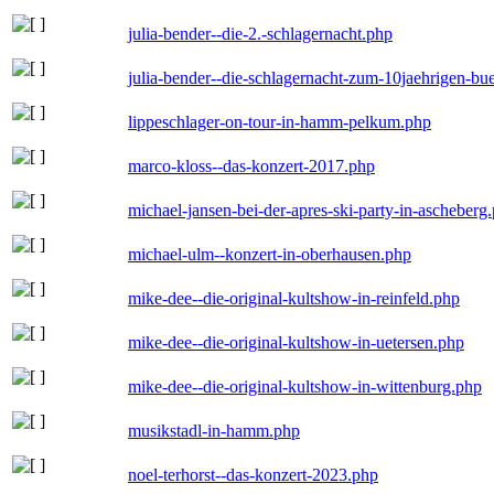
julia-bender--die-2.-schlagernacht.php
julia-bender--die-schlagernacht-zum-10jaehrigen-b
lippeschlager-on-tour-in-hamm-pelkum.php
marco-kloss--das-konzert-2017.php
michael-jansen-bei-der-apres-ski-party-in-ascheberg
michael-ulm--konzert-in-oberhausen.php
mike-dee--die-original-kultshow-in-reinfeld.php
mike-dee--die-original-kultshow-in-uetersen.php
mike-dee--die-original-kultshow-in-wittenburg.php
musikstadl-in-hamm.php
noel-terhorst--das-konzert-2023.php