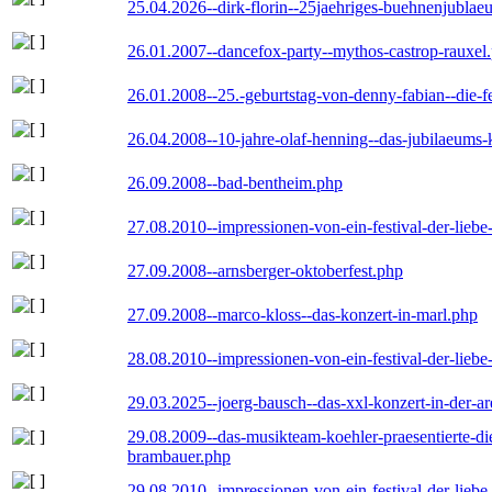
25.04.2026--dirk-florin--25jaehriges-buehnenjublaeu
26.01.2007--dancefox-party--mythos-castrop-rauxel
26.01.2008--25.-geburtstag-von-denny-fabian--die-fei
26.04.2008--10-jahre-olaf-henning--das-jubilaeums-
26.09.2008--bad-bentheim.php
27.08.2010--impressionen-von-ein-festival-der-lieb
27.09.2008--arnsberger-oktoberfest.php
27.09.2008--marco-kloss--das-konzert-in-marl.php
28.08.2010--impressionen-von-ein-festival-der-lieb
29.03.2025--joerg-bausch--das-xxl-konzert-in-der-a
29.08.2009--das-musikteam-koehler-praesentierte-di
brambauer.php
29.08.2010--impressionen-von-ein-festival-der-lieb