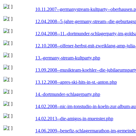
10.11.2007--germanystream-kultparty--oberhausen.
12.04.2008--5-jahre-germany-stream--die-geburtags
12.04.2008--11.-dortmunder-schlagerparty-im-goldsa
12.10.2008--olfener-herbst-mit-zweiklang-amp-julia
13.-germany-stream-kultparty.php
13.09.2008--musikteam-koehler--die-jubilaeumspart
13.12.2008--apres-ski-hits-in-st.-anton.php
14.-dortmunder-schlagerparty.php
14.02.2008--nic-im-tonstudio-in-koeln-zur-album-a
14.02.2013--die-amigos-in-muenster.php
14.06.2009--benefiz-schlagermarathon-im-gemeindes