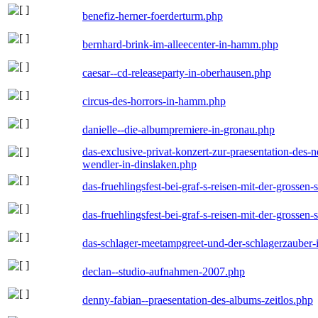
benefiz-herner-foerderturm.php
bernhard-brink-im-alleecenter-in-hamm.php
caesar--cd-releaseparty-in-oberhausen.php
circus-des-horrors-in-hamm.php
danielle--die-albumpremiere-in-gronau.php
das-exclusive-privat-konzert-zur-praesentation-des
wendler-in-dinslaken.php
das-fruehlingsfest-bei-graf-s-reisen-mit-der-grossen-
das-fruehlingsfest-bei-graf-s-reisen-mit-der-grossen-
das-schlager-meetampgreet-und-der-schlagerzauber-
declan--studio-aufnahmen-2007.php
denny-fabian--praesentation-des-albums-zeitlos.php