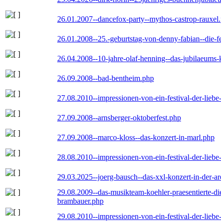
26.01.2007--dancefox-party--mythos-castrop-rauxel
26.01.2008--25.-geburtstag-von-denny-fabian--die-fei
26.04.2008--10-jahre-olaf-henning--das-jubilaeums-
26.09.2008--bad-bentheim.php
27.08.2010--impressionen-von-ein-festival-der-lieb
27.09.2008--arnsberger-oktoberfest.php
27.09.2008--marco-kloss--das-konzert-in-marl.php
28.08.2010--impressionen-von-ein-festival-der-lieb
29.03.2025--joerg-bausch--das-xxl-konzert-in-der-a
29.08.2009--das-musikteam-koehler-praesentierte-di
brambauer.php
29.08.2010--impressionen-von-ein-festival-der-lieb