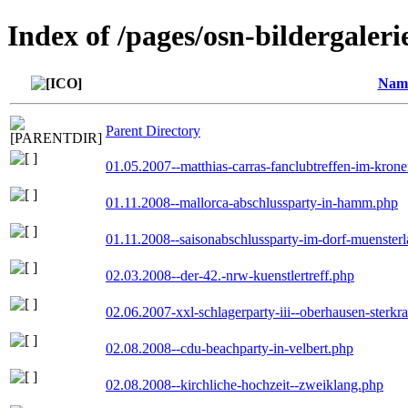
Index of /pages/osn-bildergaleri
Nam
Parent Directory
01.05.2007--matthias-carras-fanclubtreffen-im-kron
01.11.2008--mallorca-abschlussparty-in-hamm.php
01.11.2008--saisonabschlussparty-im-dorf-muenster
02.03.2008--der-42.-nrw-kuenstlertreff.php
02.06.2007-xxl-schlagerparty-iii--oberhausen-sterkr
02.08.2008--cdu-beachparty-in-velbert.php
02.08.2008--kirchliche-hochzeit--zweiklang.php