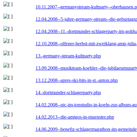
10.11.2007--germanystream-kultparty--oberhausen.
12.04.2008--5-jahre-germany-stream--die-geburtags
12.04.2008--11.-dortmunder-schlagerparty-im-goldsa
12.10.2008--olfener-herbst-mit-zweiklang-amp-julia
13.-germany-stream-kultparty.php
13.09.2008--musikteam-koehler--die-jubilaeumspart
13.12.2008--apres-ski-hits-in-st.-anton.php
14.-dortmunder-schlagerparty.php
14.02.2008--nic-im-tonstudio-in-koeln-zur-album-a
14.02.2013--die-amigos-in-muenster.php
14.06.2009--benefiz-schlagermarathon-im-gemeindes