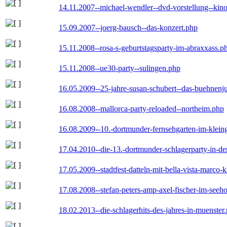
14.11.2007--michael-wendler--dvd-vorstellung--kin
15.09.2007--joerg-bausch--das-konzert.php
15.11.2008--rosa-s-geburtstagsparty-im-abraxxass.p
15.11.2008--ue30-party--sulingen.php
16.05.2009--25-jahre-susan-schubert--das-buehnenj
16.08.2008--mallorca-party-reloaded--northeim.php
16.08.2009--10.-dortmunder-fernsehgarten-im-klein
17.04.2010--die-13.-dortmunder-schlagerparty-in-der
17.05.2009--stadtfest-datteln-mit-bella-vista-marco-
17.08.2008--stefan-peters-amp-axel-fischer-im-seeho
18.02.2013--die-schlagerhits-des-jahres-in-muenster