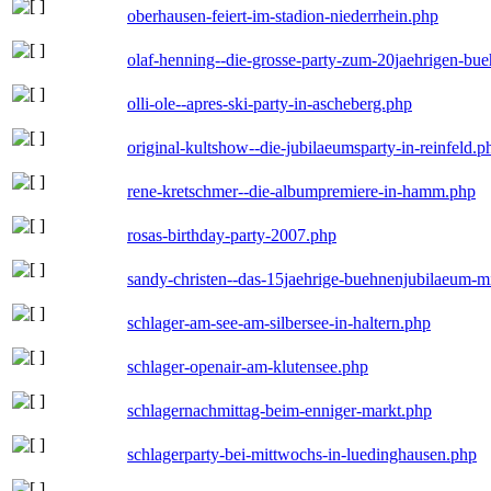
oberhausen-feiert-im-stadion-niederrhein.php
olaf-henning--die-grosse-party-zum-20jaehrigen-bu
olli-ole--apres-ski-party-in-ascheberg.php
original-kultshow--die-jubilaeumsparty-in-reinfeld.p
rene-kretschmer--die-albumpremiere-in-hamm.php
rosas-birthday-party-2007.php
sandy-christen--das-15jaehrige-buehnenjubilaeum-m
schlager-am-see-am-silbersee-in-haltern.php
schlager-openair-am-klutensee.php
schlagernachmittag-beim-enniger-markt.php
schlagerparty-bei-mittwochs-in-luedinghausen.php