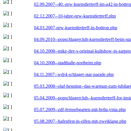
02.09.2007--40.-nrw-kuenstlertreff-im-a42-in-bottro
02.12.2007--10-jahre-nrw-kuenstlertreff.php
04.03.2007-nrw-kuenstlertreff-in-bottrop.php
04.09.2010--popschlagerclub-kuenstlertreff-beim-sta
04.10.2008--mike-dee-s-original-kultshow-in-zarpe
04.10.2008--stadthalle-northeim.php
04.11.2007--wdr4-schlager-star-parade.php
05.03.2008--olaf-henning--das-warmup-zum-jubila
05.04.2009--popschlagerclub--kuenstlertreff-for-insi
05.07.2009--zdf-fernsehgarten-mit-bella-vista.php
05.08.2007--hafenfest-in-olfen-mit-zweiklang.php