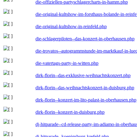
die-offiziellen-partyschlagercharts-in-hamm.php
die-original-kultshow-im-forsthaus-bolande-in-reinf
die-original-kultshow-in-reinfeld.php
die-schlagerpiloten--das-konzert-in-oberhausen.php
die-trovatos--autogrammstunde-im-marktkauf-in-lu
die-vatertags-party-in-witten.php
dirk-florin--das-exklusive-weihnachtskonzert.php
dirk-florin--das-weihnachtskonzert-in-duisburg.php
dirk-florin--konzert-im-lito-palast-in-oberhausen.php
dirk-florin--konzert-in-duisburg.php
dj-hitparade--cd-release-party-im-adiamo-in-oberha
dj-hitparade--koenigsburg-krefeld.php