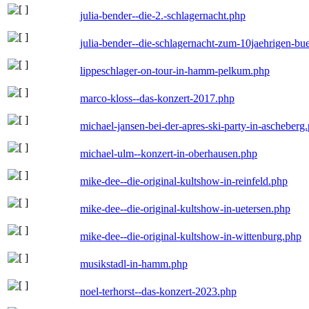
julia-bender--die-2.-schlagernacht.php
julia-bender--die-schlagernacht-zum-10jaehrigen-b
lippeschlager-on-tour-in-hamm-pelkum.php
marco-kloss--das-konzert-2017.php
michael-jansen-bei-der-apres-ski-party-in-ascheberg
michael-ulm--konzert-in-oberhausen.php
mike-dee--die-original-kultshow-in-reinfeld.php
mike-dee--die-original-kultshow-in-uetersen.php
mike-dee--die-original-kultshow-in-wittenburg.php
musikstadl-in-hamm.php
noel-terhorst--das-konzert-2023.php