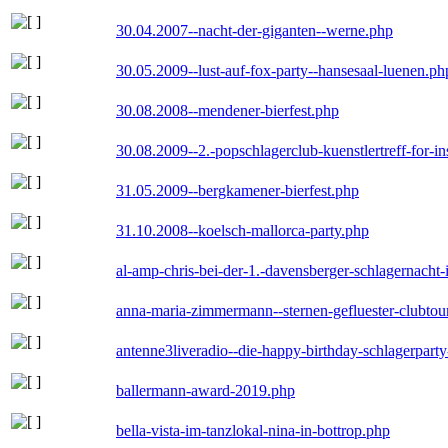
30.04.2007--nacht-der-giganten--werne.php
30.05.2009--lust-auf-fox-party--hansesaal-luenen.ph
30.08.2008--mendener-bierfest.php
30.08.2009--2.-popschlagerclub-kuenstlertreff-for-i
31.05.2009--bergkamener-bierfest.php
31.10.2008--koelsch-mallorca-party.php
al-amp-chris-bei-der-1.-davensberger-schlagernacht
anna-maria-zimmermann--sternen-gefluester-clubtou
antenne3liveradio--die-happy-birthday-schlagerpart
ballermann-award-2019.php
bella-vista-im-tanzlokal-nina-in-bottrop.php