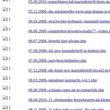
05.09.2010--popschlagerclub-kuenstlertreff-beim-sta
05.12.2008--die-autohaendler-joerg-amp-dragan-in-
06.04.2008--geschwister-hofmann--maxipark-hamm
06.06.2009--sommerfest-downtownradio77--witten.
06.07.2008--benefiz-fuer-silvana.php
07.09.2008--44.-nrw-kuenstlertreff-in-bottrop.php
07.09.2008--partyboot-beilngries.php
07.12.2008--der-letzte-nrw-kuenstlertreff-im-a42-in-
08.03.2008--mendener-tanznacht--vol.3.php
08.08.2008--schlager-open-air-in-ennigerloh.php
08.08.2010--11.-dortmunder-fernsehgarten-im-klein
08.11.2008--11-jahre-peter-wackel--die-gala.php