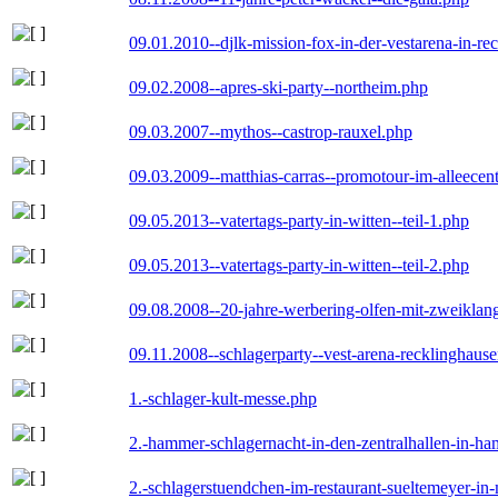
09.01.2010--djlk-mission-fox-in-der-vestarena-in-re
09.02.2008--apres-ski-party--northeim.php
09.03.2007--mythos--castrop-rauxel.php
09.03.2009--matthias-carras--promotour-im-alleece
09.05.2013--vatertags-party-in-witten--teil-1.php
09.05.2013--vatertags-party-in-witten--teil-2.php
09.08.2008--20-jahre-werbering-olfen-mit-zweiklan
09.11.2008--schlagerparty--vest-arena-recklinghaus
1.-schlager-kult-messe.php
2.-hammer-schlagernacht-in-den-zentralhallen-in-h
2.-schlagerstuendchen-im-restaurant-sueltemeyer-in