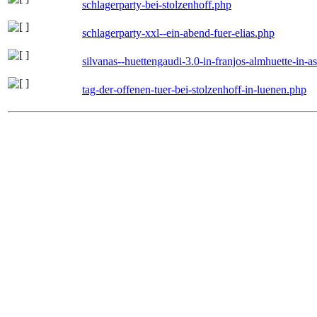
schlagerparty-bei-stolzenhoff.php
schlagerparty-xxl--ein-abend-fuer-elias.php
silvanas--huettengaudi-3.0-in-franjos-almhuette-in-
tag-der-offenen-tuer-bei-stolzenhoff-in-luenen.php