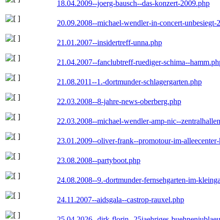
18.04.2009--joerg-bausch--das-konzert-2009.php
20.09.2008--michael-wendler-in-concert-unbesiegt-
21.01.2007--insidertreff-unna.php
21.04.2007--fanclubtreff-ruediger-schima--hamm.ph
21.08.2011--1.-dortmunder-schlagergarten.php
22.03.2008--8-jahre-news-oberberg.php
22.03.2008--michael-wendler-amp-nic--zentralhall
23.01.2009--oliver-frank--promotour-im-alleecente
23.08.2008--partyboot.php
24.08.2008--9.-dortmunder-fernsehgarten-im-kleinga
24.11.2007--aidsgala--castrop-rauxel.php
25.04.2026--dirk-florin--25jaehriges-buehnenjublaeu