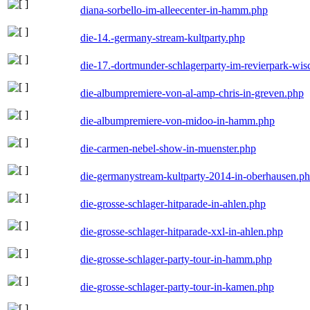
diana-sorbello-im-alleecenter-in-hamm.php
die-14.-germany-stream-kultparty.php
die-17.-dortmunder-schlagerparty-im-revierpark-wis
die-albumpremiere-von-al-amp-chris-in-greven.php
die-albumpremiere-von-midoo-in-hamm.php
die-carmen-nebel-show-in-muenster.php
die-germanystream-kultparty-2014-in-oberhausen.p
die-grosse-schlager-hitparade-in-ahlen.php
die-grosse-schlager-hitparade-xxl-in-ahlen.php
die-grosse-schlager-party-tour-in-hamm.php
die-grosse-schlager-party-tour-in-kamen.php