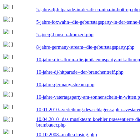
5-jahre-dj-hitparade-in-der-disco-nina-in-bottrop.php
5-jahre-foxwahn--die-geburtstagsparty-in-der-tenn
5.-joerg-bausch--konzert.php
8-jahre-germany-stream--die-geburtstagsparty.php
10-jahre-dirk-florin--die-jubilaeumsparty-mit-album
10-jahre-dj-hitparade--der-branchentreff.php
10-jahre-germany-stream.php
10-jahre-vatertagsparty-am-sonnenschein-in-witten.
10.01.2010--verleihung-des-schlager-saphir--vestar
10.04.2010--das-musikteam-koehler-praesentierte-di
brambauer.php
10.10.2008--malle-closing.php