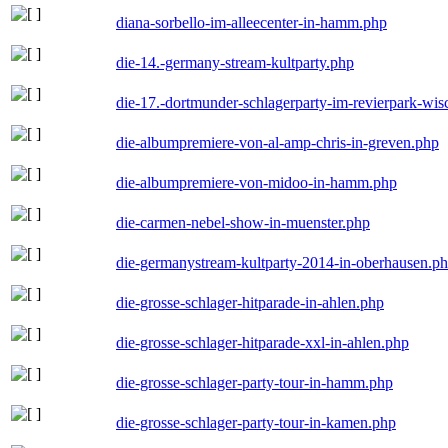
diana-sorbello-im-alleecenter-in-hamm.php
die-14.-germany-stream-kultparty.php
die-17.-dortmunder-schlagerparty-im-revierpark-wis
die-albumpremiere-von-al-amp-chris-in-greven.php
die-albumpremiere-von-midoo-in-hamm.php
die-carmen-nebel-show-in-muenster.php
die-germanystream-kultparty-2014-in-oberhausen.p
die-grosse-schlager-hitparade-in-ahlen.php
die-grosse-schlager-hitparade-xxl-in-ahlen.php
die-grosse-schlager-party-tour-in-hamm.php
die-grosse-schlager-party-tour-in-kamen.php