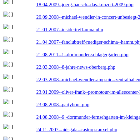
18.04.2009--joerg-bausch--das-konzert-2009.php
20.09.2008--michael-wendler-in-concert-unbesiegt-
21.01.2007--insidertreff-unna.php
21.04.2007--fanclubtreff-ruediger-schima--hamm.ph
21.08.2011--1.-dortmunder-schlagergarten.php
22.03.2008--8-jahre-news-oberberg.php
22.03.2008--michael-wendler-amp-nic--zentralhall
23.01.2009--oliver-frank--promotour-im-alleecente
23.08.2008--partyboot.php
24.08.2008--9.-dortmunder-fernsehgarten-im-kleinga
24.11.2007--aidsgala--castrop-rauxel.php