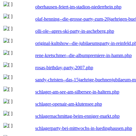
oberhausen-feiert-im-stadion-niederrhein.php
olaf-henning--die-grosse-party-zum-20jaehrigen-bu
olli-ole--apres-ski-party-in-ascheberg.php
original-kultshow--die-jubilaeumsparty-in-reinfeld.p
rene-kretschmer--die-albumpremiere-in-hamm.php
rosas-birthday-party-2007.php
sandy-christen--das-15jaehrige-buehnenjubilaeum-m
schlager-am-see-am-silbersee-in-haltern.php
schlager-openair-am-klutensee.php
schlagernachmittag-beim-enniger-markt.php
schlagerparty-bei-mittwochs-in-luedinghausen.php