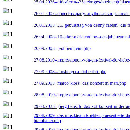
25.04.2026--dirk-florin--25jaehriges-buehnenjublaeu
26.01.2007--dancefox-party--mythos-castrop-rauxel
26.01.2008--25.-geburtstag-von-denny-fabian--die-fei
26.04.2008--10-jahre-olaf-henning--das-jubilaeums-
26.09.2008--bad-bentheim.php
27.08.2010--impressionen-von-ein-festival-der-lieb
27.09.2008--arnsberger-oktoberfest.php
27.09.2008--marco-kloss--das-konzert-in-marl.php
28.08.2010--impressionen-von-ein-festival-der-lieb
29.03.2025--joerg-bausch--das-xxl-konzert-in-der-a
29.08.2009--das-musikteam-koehler-praesentierte-di
brambauer.php
29.08.2010--impressionen-von-ein-festival-der-lieb