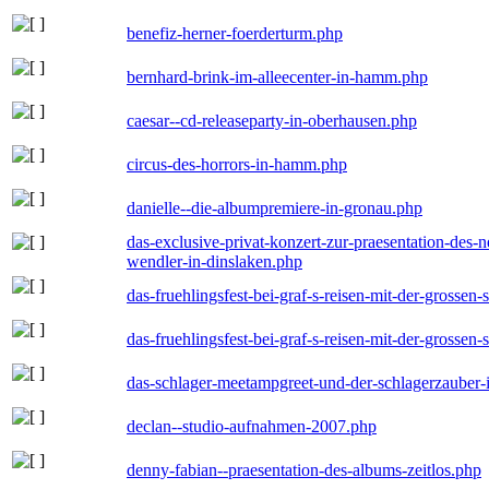
benefiz-herner-foerderturm.php
bernhard-brink-im-alleecenter-in-hamm.php
caesar--cd-releaseparty-in-oberhausen.php
circus-des-horrors-in-hamm.php
danielle--die-albumpremiere-in-gronau.php
das-exclusive-privat-konzert-zur-praesentation-des
wendler-in-dinslaken.php
das-fruehlingsfest-bei-graf-s-reisen-mit-der-grossen-
das-fruehlingsfest-bei-graf-s-reisen-mit-der-grossen-
das-schlager-meetampgreet-und-der-schlagerzauber-
declan--studio-aufnahmen-2007.php
denny-fabian--praesentation-des-albums-zeitlos.php