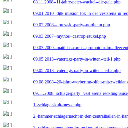
08.11.2008--11-jahre-peter-wackel--die-gala.php
09.01.2010--djlk-mission-fox-in-der-vestarena-in-re
09.02.2008--apres-ski-party--northeim.php
09.03.2007--mythos--castrop-rauxel.php
09.03.2009--matthias-carras--promotour-im-alleece
09.05.2013--vatertags-party-in-witten--teil-1.php
09.05.2013--vatertags-party-in-witten--teil-2.php
09.08.2008--20-jahre-werbering-olfen-mit-zweiklan
09.11.2008--schlagerparty--vest-arena-recklinghaus
1.-schlager-kult-messe.php
2.-hammer-schlagernacht-in-den-zentralhallen-in-h
2.-schlagerstuendchen-im-restaurant-sueltemeyer-in