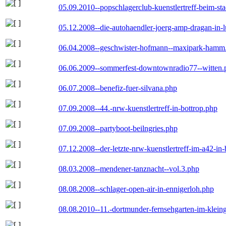
05.09.2010--popschlagerclub-kuenstlertreff-beim-sta
05.12.2008--die-autohaendler-joerg-amp-dragan-in-
06.04.2008--geschwister-hofmann--maxipark-hamm
06.06.2009--sommerfest-downtownradio77--witten.
06.07.2008--benefiz-fuer-silvana.php
07.09.2008--44.-nrw-kuenstlertreff-in-bottrop.php
07.09.2008--partyboot-beilngries.php
07.12.2008--der-letzte-nrw-kuenstlertreff-im-a42-in-
08.03.2008--mendener-tanznacht--vol.3.php
08.08.2008--schlager-open-air-in-ennigerloh.php
08.08.2010--11.-dortmunder-fernsehgarten-im-klein