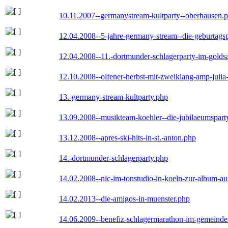
10.11.2007--germanystream-kultparty--oberhausen.
12.04.2008--5-jahre-germany-stream--die-geburtags
12.04.2008--11.-dortmunder-schlagerparty-im-goldsa
12.10.2008--olfener-herbst-mit-zweiklang-amp-julia
13.-germany-stream-kultparty.php
13.09.2008--musikteam-koehler--die-jubilaeumspart
13.12.2008--apres-ski-hits-in-st.-anton.php
14.-dortmunder-schlagerparty.php
14.02.2008--nic-im-tonstudio-in-koeln-zur-album-a
14.02.2013--die-amigos-in-muenster.php
14.06.2009--benefiz-schlagermarathon-im-gemeindes