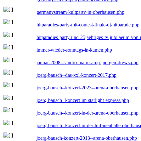
germanystream-kultparty-in-oberhausen.php
hitparadies-party-mit-contest-finale-dj-hitparade.php
hitparadies-party-und-25jaehriges-tv-jubilaeum-vo
immer-wieder-sonntags-in-kamen.php
januar-2008--sandro-marin-amp-juergen-drews.php
joerg-bausch--das-xxl-konzert-2017.php
joerg-bausch--konzert-2023--arena-oberhausen.php
joerg-bausch--konzert-im-starlight-express.php
joerg-bausch--konzert-in-der-arena-oberhausen.php
joerg-bausch--konzert-in-der-turbinenhalle-oberhau
joerg-bausch-konzert-2013--arena-oberhausen.php