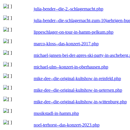
julia-bender--die-2.-schlagernacht.php
julia-bender--die-schlagernacht-zum-10jaehrigen-b
lippeschlager-on-tour-in-hamm-pelkum.php
marco-kloss--das-konzert-2017.php
michael-jansen-bei-der-apres-ski-party-in-ascheberg
michael-ulm--konzert-in-oberhausen.php
mike-dee--die-original-kultshow-in-reinfeld.php
mike-dee--die-original-kultshow-in-uetersen.php
mike-dee--die-original-kultshow-in-wittenburg.php
musikstadl-in-hamm.php
noel-terhorst--das-konzert-2023.php