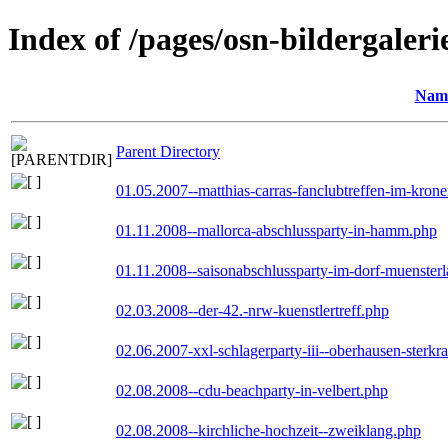
Index of /pages/osn-bildergaleri
Nam
Parent Directory
01.05.2007--matthias-carras-fanclubtreffen-im-kron
01.11.2008--mallorca-abschlussparty-in-hamm.php
01.11.2008--saisonabschlussparty-im-dorf-muenster
02.03.2008--der-42.-nrw-kuenstlertreff.php
02.06.2007-xxl-schlagerparty-iii--oberhausen-sterkr
02.08.2008--cdu-beachparty-in-velbert.php
02.08.2008--kirchliche-hochzeit--zweiklang.php