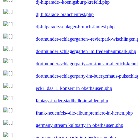
dj-hitparade--koenigsburg-krefeld.php
dj-hitparade-branchenfest.php
dj-hitparade-schlager-brunch-fanfest.php
dortmunder-schlagergarten--revierpark-wischlingen
dortmunder-schlagergarten-im-fredenbaumpark.php
dortmunder-schlagerparty--on-tour-im-diertich-keu
dortmunder-schlagerparty-im-buergerhaus-pulsschla
ecki--das-1.-konzert-in-oberhausen.php
fantasy-in-der-stadthalle-in-ahlen.php
frank-neuenfels--die-albumpremiere-in-herten.php
germany-stream-kultparty-in-oberhausen.php
germany-stream-party-in-oberhausen.php