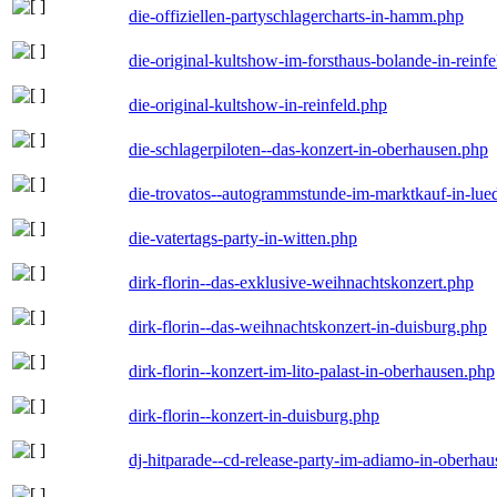
die-offiziellen-partyschlagercharts-in-hamm.php
die-original-kultshow-im-forsthaus-bolande-in-reinf
die-original-kultshow-in-reinfeld.php
die-schlagerpiloten--das-konzert-in-oberhausen.php
die-trovatos--autogrammstunde-im-marktkauf-in-lu
die-vatertags-party-in-witten.php
dirk-florin--das-exklusive-weihnachtskonzert.php
dirk-florin--das-weihnachtskonzert-in-duisburg.php
dirk-florin--konzert-im-lito-palast-in-oberhausen.php
dirk-florin--konzert-in-duisburg.php
dj-hitparade--cd-release-party-im-adiamo-in-oberha