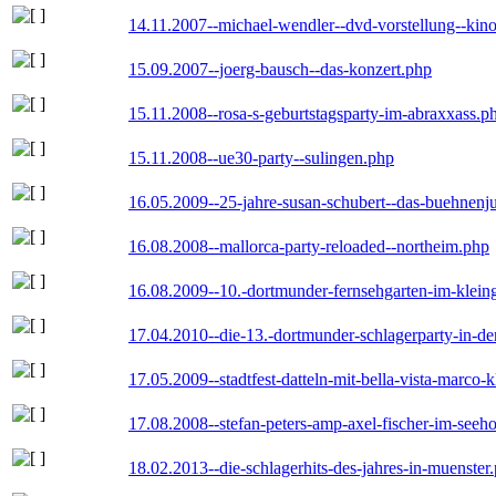
14.11.2007--michael-wendler--dvd-vorstellung--kin
15.09.2007--joerg-bausch--das-konzert.php
15.11.2008--rosa-s-geburtstagsparty-im-abraxxass.p
15.11.2008--ue30-party--sulingen.php
16.05.2009--25-jahre-susan-schubert--das-buehnenj
16.08.2008--mallorca-party-reloaded--northeim.php
16.08.2009--10.-dortmunder-fernsehgarten-im-klein
17.04.2010--die-13.-dortmunder-schlagerparty-in-der
17.05.2009--stadtfest-datteln-mit-bella-vista-marco-
17.08.2008--stefan-peters-amp-axel-fischer-im-seeho
18.02.2013--die-schlagerhits-des-jahres-in-muenster