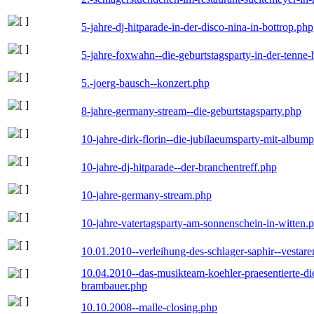
5-jahre-dj-hitparade-in-der-disco-nina-in-bottrop.php
5-jahre-foxwahn--die-geburtstagsparty-in-der-tenn
5.-joerg-bausch--konzert.php
8-jahre-germany-stream--die-geburtstagsparty.php
10-jahre-dirk-florin--die-jubilaeumsparty-mit-album
10-jahre-dj-hitparade--der-branchentreff.php
10-jahre-germany-stream.php
10-jahre-vatertagsparty-am-sonnenschein-in-witten.
10.01.2010--verleihung-des-schlager-saphir--vestar
10.04.2010--das-musikteam-koehler-praesentierte-di
brambauer.php
10.10.2008--malle-closing.php