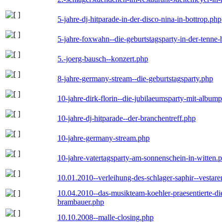
5-jahre-dj-hitparade-in-der-disco-nina-in-bottrop.php
5-jahre-foxwahn--die-geburtstagsparty-in-der-tenn
5.-joerg-bausch--konzert.php
8-jahre-germany-stream--die-geburtstagsparty.php
10-jahre-dirk-florin--die-jubilaeumsparty-mit-album
10-jahre-dj-hitparade--der-branchentreff.php
10-jahre-germany-stream.php
10-jahre-vatertagsparty-am-sonnenschein-in-witten.
10.01.2010--verleihung-des-schlager-saphir--vestar
10.04.2010--das-musikteam-koehler-praesentierte-di
brambauer.php
10.10.2008--malle-closing.php