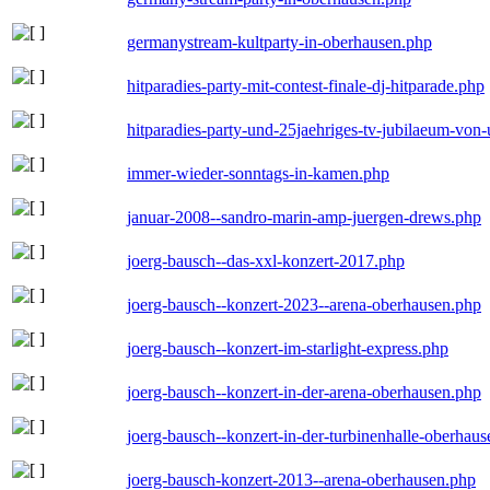
germanystream-kultparty-in-oberhausen.php
hitparadies-party-mit-contest-finale-dj-hitparade.php
hitparadies-party-und-25jaehriges-tv-jubilaeum-vo
immer-wieder-sonntags-in-kamen.php
januar-2008--sandro-marin-amp-juergen-drews.php
joerg-bausch--das-xxl-konzert-2017.php
joerg-bausch--konzert-2023--arena-oberhausen.php
joerg-bausch--konzert-im-starlight-express.php
joerg-bausch--konzert-in-der-arena-oberhausen.php
joerg-bausch--konzert-in-der-turbinenhalle-oberhau
joerg-bausch-konzert-2013--arena-oberhausen.php