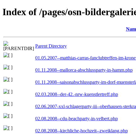
Index of /pages/osn-bildergaleri
Nam
Parent Directory
01.05.2007--matthias-carras-fanclubtreffen-im-kron
01.11.2008--mallorca-abschlussparty-in-hamm.php
01.11.2008--saisonabschlussparty-im-dorf-muenster
02.03.2008--der-42.-nrw-kuenstlertreff.php
02.06.2007-xxl-schlagerparty-iii--oberhausen-sterkr
02.08.2008--cdu-beachparty-in-velbert.php
02.08.2008--kirchliche-hochzeit--zweiklang.php