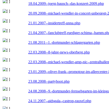
18.04.2009--joerg-bausch--das-konzert-2009.php
20.09.2008--michael-wendler-in-concert-unbesiegt-
21.01.2007--insidertreff-unna.php
21.04.2007--fanclubtreff-ruediger-schima--hamm.ph
21.08.2011--1.-dortmunder-schlagergarten.php
22.03.2008--8-jahre-news-oberberg.php
22.03.2008--michael-wendler-amp-nic--zentralhall
23.01.2009--oliver-frank--promotour-im-alleecente
23.08.2008--partyboot.php
24.08.2008--9.-dortmunder-fernsehgarten-im-kleinga
24.11.2007--aidsgala--castrop-rauxel.php