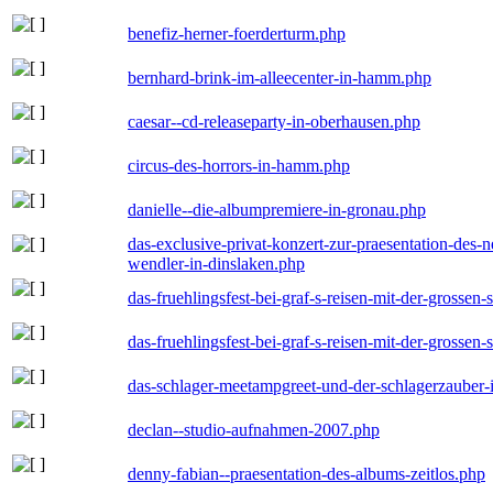
benefiz-herner-foerderturm.php
bernhard-brink-im-alleecenter-in-hamm.php
caesar--cd-releaseparty-in-oberhausen.php
circus-des-horrors-in-hamm.php
danielle--die-albumpremiere-in-gronau.php
das-exclusive-privat-konzert-zur-praesentation-des
wendler-in-dinslaken.php
das-fruehlingsfest-bei-graf-s-reisen-mit-der-grossen-
das-fruehlingsfest-bei-graf-s-reisen-mit-der-grossen-
das-schlager-meetampgreet-und-der-schlagerzauber-
declan--studio-aufnahmen-2007.php
denny-fabian--praesentation-des-albums-zeitlos.php