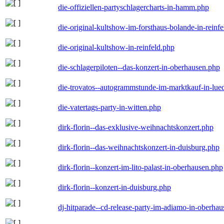
die-offiziellen-partyschlagercharts-in-hamm.php
die-original-kultshow-im-forsthaus-bolande-in-reinf
die-original-kultshow-in-reinfeld.php
die-schlagerpiloten--das-konzert-in-oberhausen.php
die-trovatos--autogrammstunde-im-marktkauf-in-lu
die-vatertags-party-in-witten.php
dirk-florin--das-exklusive-weihnachtskonzert.php
dirk-florin--das-weihnachtskonzert-in-duisburg.php
dirk-florin--konzert-im-lito-palast-in-oberhausen.php
dirk-florin--konzert-in-duisburg.php
dj-hitparade--cd-release-party-im-adiamo-in-oberha