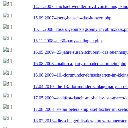
14.11.2007--michael-wendler--dvd-vorstellung--kin
15.09.2007--joerg-bausch--das-konzert.php
15.11.2008--rosa-s-geburtstagsparty-im-abraxxass.p
15.11.2008--ue30-party--sulingen.php
16.05.2009--25-jahre-susan-schubert--das-buehnenj
16.08.2008--mallorca-party-reloaded--northeim.php
16.08.2009--10.-dortmunder-fernsehgarten-im-klein
17.04.2010--die-13.-dortmunder-schlagerparty-in-der
17.05.2009--stadtfest-datteln-mit-bella-vista-marco-
17.08.2008--stefan-peters-amp-axel-fischer-im-seeho
18.02.2013--die-schlagerhits-des-jahres-in-muenster