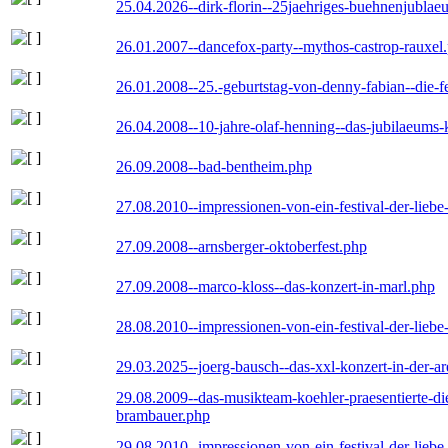
25.04.2026--dirk-florin--25jaehriges-buehnenjublaeu
26.01.2007--dancefox-party--mythos-castrop-rauxel
26.01.2008--25.-geburtstag-von-denny-fabian--die-fei
26.04.2008--10-jahre-olaf-henning--das-jubilaeums-
26.09.2008--bad-bentheim.php
27.08.2010--impressionen-von-ein-festival-der-lieb
27.09.2008--arnsberger-oktoberfest.php
27.09.2008--marco-kloss--das-konzert-in-marl.php
28.08.2010--impressionen-von-ein-festival-der-lieb
29.03.2025--joerg-bausch--das-xxl-konzert-in-der-a
29.08.2009--das-musikteam-koehler-praesentierte-di
brambauer.php
29.08.2010--impressionen-von-ein-festival-der-lieb