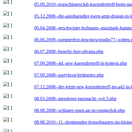
05.09.2010--popschlagerclub-kuenstlertreff-beim-sta
05.12.2008--die-autohaendler-joerg-amp-dragan-in-
06.04.2008--geschwister-hofmann--maxipark-hamm
06.06.2009--sommerfest-downtownradio77--witten.
06.07.2008--benefiz-fuer-silvana.php
07.09.2008--44.-nrw-kuenstlertreff-in-bottrop.php
07.09.2008--partyboot-beilngries.php
07.12.2008--der-letzte-nrw-kuenstlertreff-im-a42-in-
08.03.2008--mendener-tanznacht--vol.3.php
08.08.2008--schlager-open-air-in-ennigerloh.php
08.08.2010--11.-dortmunder-fernsehgarten-im-klein