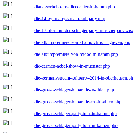
diana-sorbello-im-alleecenter-in-hamm.php
die-14.-germany-stream-kultparty.php
die-17.-dortmunder-schlagerparty-im-revierpark-wis
die-albumpremiere-von-al-amp-chris-in-greven.php
die-albumpremiere-von-midoo-in-hamm.php
die-carmen-nebel-show-in-muenster.php
die-germanystream-kultparty-2014-in-oberhausen.p
die-grosse-schlager-hitparade-in-ahlen.php
die-grosse-schlager-hitparade-xxl-in-ahlen.php
die-grosse-schlager-party-tour-in-hamm.php
die-grosse-schlager-party-tour-in-kamen.php