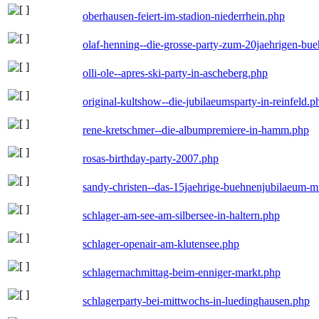
oberhausen-feiert-im-stadion-niederrhein.php
olaf-henning--die-grosse-party-zum-20jaehrigen-bu
olli-ole--apres-ski-party-in-ascheberg.php
original-kultshow--die-jubilaeumsparty-in-reinfeld.p
rene-kretschmer--die-albumpremiere-in-hamm.php
rosas-birthday-party-2007.php
sandy-christen--das-15jaehrige-buehnenjubilaeum-m
schlager-am-see-am-silbersee-in-haltern.php
schlager-openair-am-klutensee.php
schlagernachmittag-beim-enniger-markt.php
schlagerparty-bei-mittwochs-in-luedinghausen.php