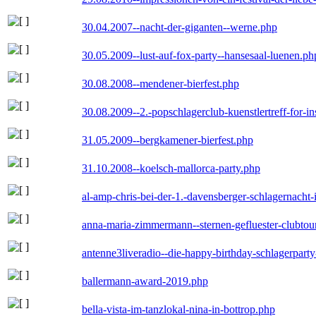
30.04.2007--nacht-der-giganten--werne.php
30.05.2009--lust-auf-fox-party--hansesaal-luenen.ph
30.08.2008--mendener-bierfest.php
30.08.2009--2.-popschlagerclub-kuenstlertreff-for-i
31.05.2009--bergkamener-bierfest.php
31.10.2008--koelsch-mallorca-party.php
al-amp-chris-bei-der-1.-davensberger-schlagernacht
anna-maria-zimmermann--sternen-gefluester-clubtou
antenne3liveradio--die-happy-birthday-schlagerpart
ballermann-award-2019.php
bella-vista-im-tanzlokal-nina-in-bottrop.php