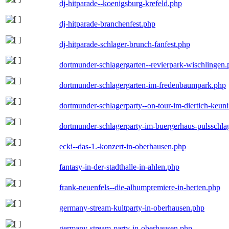
dj-hitparade--koenigsburg-krefeld.php
dj-hitparade-branchenfest.php
dj-hitparade-schlager-brunch-fanfest.php
dortmunder-schlagergarten--revierpark-wischlingen
dortmunder-schlagergarten-im-fredenbaumpark.php
dortmunder-schlagerparty--on-tour-im-diertich-keu
dortmunder-schlagerparty-im-buergerhaus-pulsschla
ecki--das-1.-konzert-in-oberhausen.php
fantasy-in-der-stadthalle-in-ahlen.php
frank-neuenfels--die-albumpremiere-in-herten.php
germany-stream-kultparty-in-oberhausen.php
germany-stream-party-in-oberhausen.php