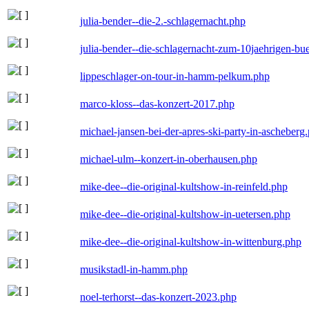
julia-bender--die-2.-schlagernacht.php
julia-bender--die-schlagernacht-zum-10jaehrigen-b
lippeschlager-on-tour-in-hamm-pelkum.php
marco-kloss--das-konzert-2017.php
michael-jansen-bei-der-apres-ski-party-in-ascheberg
michael-ulm--konzert-in-oberhausen.php
mike-dee--die-original-kultshow-in-reinfeld.php
mike-dee--die-original-kultshow-in-uetersen.php
mike-dee--die-original-kultshow-in-wittenburg.php
musikstadl-in-hamm.php
noel-terhorst--das-konzert-2023.php