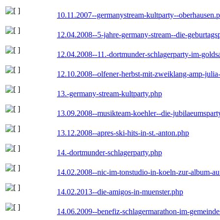
10.11.2007--germanystream-kultparty--oberhausen.
12.04.2008--5-jahre-germany-stream--die-geburtags
12.04.2008--11.-dortmunder-schlagerparty-im-goldsa
12.10.2008--olfener-herbst-mit-zweiklang-amp-julia
13.-germany-stream-kultparty.php
13.09.2008--musikteam-koehler--die-jubilaeumspart
13.12.2008--apres-ski-hits-in-st.-anton.php
14.-dortmunder-schlagerparty.php
14.02.2008--nic-im-tonstudio-in-koeln-zur-album-a
14.02.2013--die-amigos-in-muenster.php
14.06.2009--benefiz-schlagermarathon-im-gemeindes