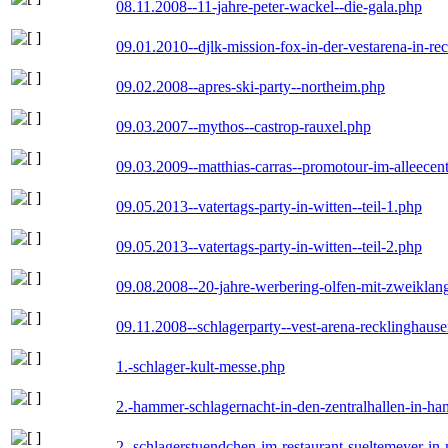
08.11.2008--11-jahre-peter-wackel--die-gala.php
09.01.2010--djlk-mission-fox-in-der-vestarena-in-re
09.02.2008--apres-ski-party--northeim.php
09.03.2007--mythos--castrop-rauxel.php
09.03.2009--matthias-carras--promotour-im-alleece
09.05.2013--vatertags-party-in-witten--teil-1.php
09.05.2013--vatertags-party-in-witten--teil-2.php
09.08.2008--20-jahre-werbering-olfen-mit-zweiklan
09.11.2008--schlagerparty--vest-arena-recklinghaus
1.-schlager-kult-messe.php
2.-hammer-schlagernacht-in-den-zentralhallen-in-h
2.-schlagerstuendchen-im-restaurant-sueltemeyer-in