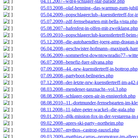
04.11.2007--wdr4-schlager-star-parade.php
05.03.2008--olaf-henning--das-warmup-zum-jubi
05.04.2009--popschlagerclub--kuenstlertreff-for-i
05.07.2009--zdf-fernsehgarten-mit-bella-vista.php
05.08.2007--hafenfest-in-olfen-mit-zweiklang.php
05.09.2010--popschlagerclub-kuenstlertreff-beim-
05.12.2008--die-autohaendler-joerg-amp-dragan-
06.04.2008--geschwister-hofmann--maxipark-ha
06.06.2009--sommerfest-downtownradio77--witt
06.07.2008--benefiz-fuer-silvana.php
07.09.2008--44.-nrw-kuenstlertreff-in-bottrop.php
07.09.2008--partyboot-beilngries.php
07.12.2008--der-letzte-nrw-kuenstlertreff-im-a42-
08.03.2008--mendener-tanznacht--vol.3.php
08.08.2008--schlager-open-air-in-ennigerloh.php
08.08.2010--11.-dortmunder-fernsehgarten-im-kle
08.11.2008--11-jahre-peter-wackel--die-gala.php
09.01.2010--djlk-mission-fox-in-der-vestarena-in
09.02.2008--apres-ski-party--northeim.php
09.03.2007--mythos--castrop-rauxel.php
09.03.2009--matthias-carras--promotour-im-alle