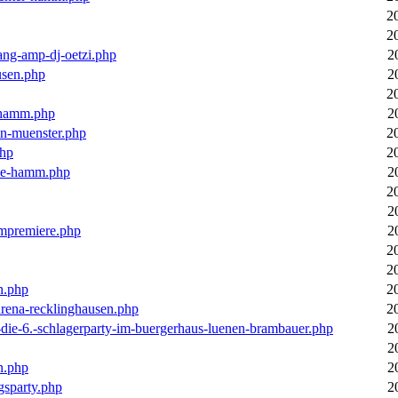
2
2
ang-amp-dj-oetzi.php
2
usen.php
2
2
n-hamm.php
2
in-muenster.php
2
php
2
nne-hamm.php
2
2
2
bumpremiere.php
2
2
2
n.php
2
arena-recklinghausen.php
2
-die-6.-schlagerparty-im-buergerhaus-luenen-brambauer.php
2
2
n.php
2
gsparty.php
2