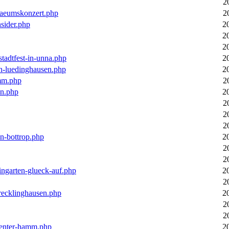
2
laeumskonzert.php
2
nsider.php
2
2
2
stadtfest-in-unna.php
2
in-luedinghausen.php
2
mm.php
2
en.php
2
2
2
2
in-bottrop.php
2
2
2
ingarten-glueck-auf.php
2
2
-recklinghausen.php
2
2
2
ecenter-hamm.php
2