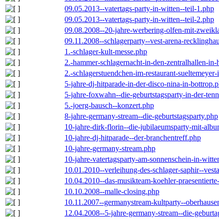
09.05.2013--vatertags-party-in-witten--teil-1.php
09.05.2013--vatertags-party-in-witten--teil-2.php
09.08.2008--20-jahre-werbering-olfen-mit-zweikl
09.11.2008--schlagerparty--vest-arena-recklingha
1.-schlager-kult-messe.php
2.-hammer-schlagernacht-in-den-zentralhallen-i
2.-schlagerstuendchen-im-restaurant-sueltemeyer-
5-jahre-dj-hitparade-in-der-disco-nina-in-bottrop.
5-jahre-foxwahn--die-geburtstagsparty-in-der-te
5.-joerg-bausch--konzert.php
8-jahre-germany-stream--die-geburtstagsparty.php
10-jahre-dirk-florin--die-jubilaeumsparty-mit-al
10-jahre-dj-hitparade--der-branchentreff.php
10-jahre-germany-stream.php
10-jahre-vatertagsparty-am-sonnenschein-in-witte
10.01.2010--verleihung-des-schlager-saphir--vest
10.04.2010--das-musikteam-koehler-praesentierte
10.10.2008--malle-closing.php
10.11.2007--germanystream-kultparty--oberhause
12.04.2008--5-jahre-germany-stream--die-geburta