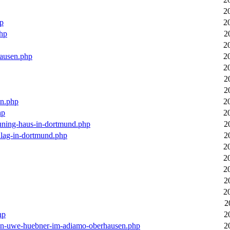
2
hp
2
php
2
2
hausen.php
2
2
2
2
en.php
2
hp
2
euning-haus-in-dortmund.php
2
hlag-in-dortmund.php
2
2
2
2
2
2
2
hp
2
-von-uwe-huebner-im-adiamo-oberhausen.php
2