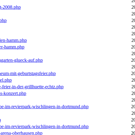
2
gt-2008.php
2
2
.php
2
2
2
llen-hamm.php
2
nter-hamm.php
2
2
ngarten-glueck-auf.php
2
2
aeum-mit-geburtstagsfeier.php
2
el.php
2
feier-in-der-grillhuette-echtz.php
2
ms-konzert.php
2
2
ebe-im-revierpark-wischlingen-in-dortmund.php
2
2
p
2
ebe-im-revierpark-wischlingen-in-dortmund.php
2
r-arena-oberhausen.php
2