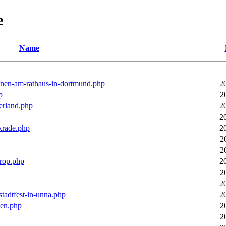
e
Name
ronen-am-rathaus-in-dortmund.php
2
p
2
erland.php
2
2
rkrade.php
2
2
2
trop.php
2
2
2
stadtfest-in-unna.php
2
pen.php
2
2