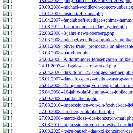
18.04.2009--joerg-bausch--das-konzert-2009.php
20.09.2008--michael-wendler-in-concert-unbesie
21.01.2007--insidertreff-unna.php
21.04.2007--fanclubtreff-ruediger-schima--hamm
21.08.2011--1.-dortmunder-schlagergarten.php
22.03.2008--8-jahre-news-oberberg.php
22.03.2008--michael-wendler-amp-nic--zentralha
23.01.2009--oliver-frank--promotour-im-alleece
23.08.2008--partyboot.php
24.08.2008--9.-dortmunder-fernsehgarten-im-klei
24.11.2007--aidsgala--castrop-rauxel.php
25.04.2026--dirk-florin--25jaehriges-buehnenjubl
26.01.2007--dancefox-party--mythos-castrop-raux
26.01.2008--25.-geburtstag-von-denny-fabian--die-
26.04.2008--10-jahre-olaf-henning--das-jubilaeu
26.09.2008--bad-bentheim.php
27.08.2010--impressionen-von-ein-festival-der-li
27.09.2008--arnsberger-oktoberfest.php
27.09.2008--marco-kloss--das-konzert-in-marl.ph
28.08.2010--impressionen-von-ein-festival-der-li
29.03.2025--joerg-bausch--das-xxl-konzert-in-de