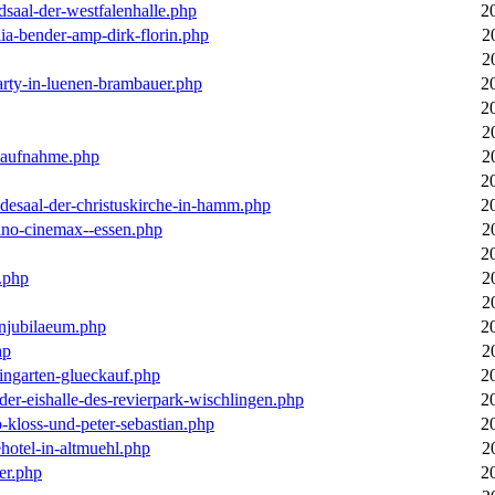
dsaal-der-westfalenhalle.php
2
ia-bender-amp-dirk-florin.php
2
2
arty-in-luenen-brambauer.php
2
2
2
m-aufnahme.php
2
2
desaal-der-christuskirche-in-hamm.php
2
ino-cinemax--essen.php
2
2
.php
2
2
enjubilaeum.php
2
hp
2
ingarten-glueckauf.php
2
der-eishalle-des-revierpark-wischlingen.php
2
o-kloss-und-peter-sebastian.php
2
ehotel-in-altmuehl.php
2
er.php
2