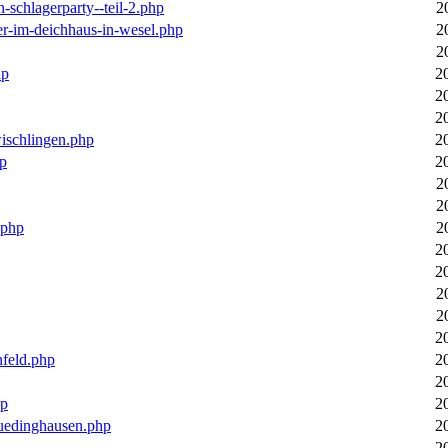
n-schlagerparty--teil-2.php
2
er-im-deichhaus-in-wesel.php
2
2
hp
2
2
2
wischlingen.php
2
hp
2
2
2
.php
2
2
2
2
2
2
nfeld.php
2
2
hp
2
luedinghausen.php
2
2