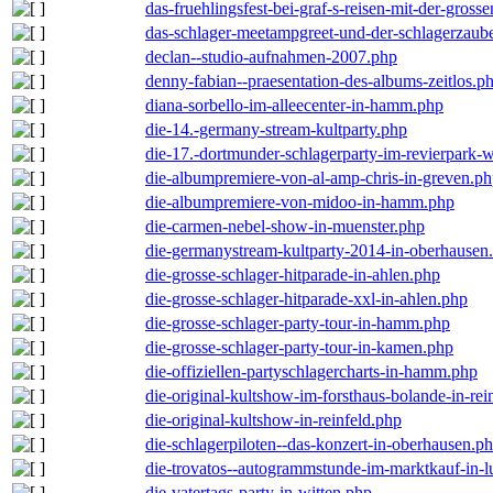
das-fruehlingsfest-bei-graf-s-reisen-mit-der-grosse
das-schlager-meetampgreet-und-der-schlagerzaub
declan--studio-aufnahmen-2007.php
denny-fabian--praesentation-des-albums-zeitlos.p
diana-sorbello-im-alleecenter-in-hamm.php
die-14.-germany-stream-kultparty.php
die-17.-dortmunder-schlagerparty-im-revierpark-
die-albumpremiere-von-al-amp-chris-in-greven.p
die-albumpremiere-von-midoo-in-hamm.php
die-carmen-nebel-show-in-muenster.php
die-germanystream-kultparty-2014-in-oberhausen
die-grosse-schlager-hitparade-in-ahlen.php
die-grosse-schlager-hitparade-xxl-in-ahlen.php
die-grosse-schlager-party-tour-in-hamm.php
die-grosse-schlager-party-tour-in-kamen.php
die-offiziellen-partyschlagercharts-in-hamm.php
die-original-kultshow-im-forsthaus-bolande-in-rei
die-original-kultshow-in-reinfeld.php
die-schlagerpiloten--das-konzert-in-oberhausen.p
die-trovatos--autogrammstunde-im-marktkauf-in-
die-vatertags-party-in-witten.php