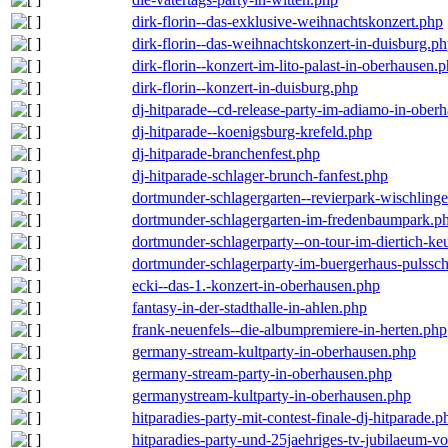
dirk-florin--das-exklusive-weihnachtskonzert.php
dirk-florin--das-weihnachtskonzert-in-duisburg.p
dirk-florin--konzert-im-lito-palast-in-oberhausen.
dirk-florin--konzert-in-duisburg.php
dj-hitparade--cd-release-party-im-adiamo-in-ober
dj-hitparade--koenigsburg-krefeld.php
dj-hitparade-branchenfest.php
dj-hitparade-schlager-brunch-fanfest.php
dortmunder-schlagergarten--revierpark-wischling
dortmunder-schlagergarten-im-fredenbaumpark.p
dortmunder-schlagerparty--on-tour-im-diertich-k
dortmunder-schlagerparty-im-buergerhaus-pulssc
ecki--das-1.-konzert-in-oberhausen.php
fantasy-in-der-stadthalle-in-ahlen.php
frank-neuenfels--die-albumpremiere-in-herten.php
germany-stream-kultparty-in-oberhausen.php
germany-stream-party-in-oberhausen.php
germanystream-kultparty-in-oberhausen.php
hitparadies-party-mit-contest-finale-dj-hitparade.p
hitparadies-party-und-25jaehriges-tv-jubilaeum