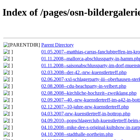
Index of /pages/osn-bildergaleri
Parent Directory
01.05.2007--matthias-carras-fanclubtreffen-im-k
01.11.2008--mallorca-abschlussparty-in-hamm.ph
01.11.2008--saisonabschlussparty-im-dorf-muenst
02.03.2008--der-42.-nrw-kuenstlertreff.php
02.06.2007-xxl-schlagerparty-iii--oberhausen-ste
02.08.2008--cdu-beachparty-in-velbert.php
02.08.2008--kirchliche-hochzeit--zweiklang.php
02.09.2007--40.-nrw-kuenstlertreff-im-a42-in-bot
02.12.2007--10-jahre-nrw-kuenstlertreff.php
04.03.2007-nrw-kuenstlertreff-in-bottrop.php
04.09.2010--popschlagerclub-kuenstlertreff-beim-
04.10.2008--mike-dee-s-original-kultshow-in-zar
04.10.2008--stadthalle-northeim.php