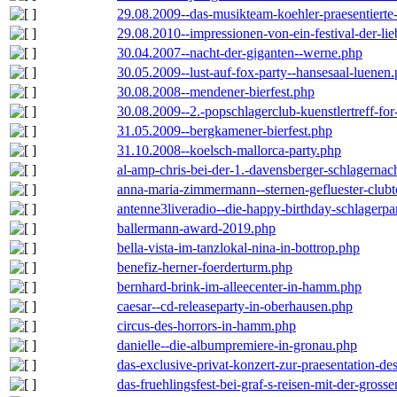
29.08.2009--das-musikteam-koehler-praesentierte
29.08.2010--impressionen-von-ein-festival-der-li
30.04.2007--nacht-der-giganten--werne.php
30.05.2009--lust-auf-fox-party--hansesaal-luenen
30.08.2008--mendener-bierfest.php
30.08.2009--2.-popschlagerclub-kuenstlertreff-fo
31.05.2009--bergkamener-bierfest.php
31.10.2008--koelsch-mallorca-party.php
al-amp-chris-bei-der-1.-davensberger-schlagerna
anna-maria-zimmermann--sternen-gefluester-clubt
antenne3liveradio--die-happy-birthday-schlagerpa
ballermann-award-2019.php
bella-vista-im-tanzlokal-nina-in-bottrop.php
benefiz-herner-foerderturm.php
bernhard-brink-im-alleecenter-in-hamm.php
caesar--cd-releaseparty-in-oberhausen.php
circus-des-horrors-in-hamm.php
danielle--die-albumpremiere-in-gronau.php
das-exclusive-privat-konzert-zur-praesentation-
das-fruehlingsfest-bei-graf-s-reisen-mit-der-grosse