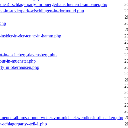
-die-4.-schlagerparty-im-buergerhaus-luenen-brambauer.php
2
ebe-im-revierpark-wischlingen-in-dortmund.php
2
2
.php
2
2
r-insider-in-der-tenne-in-hamm.php
2
2
2
cht-in-ascheberg-davensberg.php
2
our-in-muenster.php
2
rty-in-oberhausen.php
2
2
2
2
2
2
2
2
des-neuen-albums-donnerwetter-von-michael-wendler-in-dinslaken.php
2
n-schlagerparty--teil-1.php
2