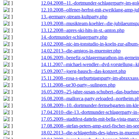
12.04.2008--11.-dortmunder-schlagerparty-im-gol
12.10.2008--olfener-herbst-mit-zweiklang-amp-jul
13.-germany-stream-kultparty.php
13.09.2008--musikteam-koehler--die-jubilaeumsp
13.12.2008--apres-ski-hits-in-st.-anton.php
14.-dortmunder-schlagerparty.php
14.02.2008--nic-im-tonstudio-in-koeln-zur-albu
14.02.2013--die-amigos-in-muenster.php
14.06.2009--benefiz-schlagermarathon-im-gemein
14.11.2007--michael-wendler--dvd-vorstellung--k
15.09.2007--joerg-bausch--das-konzert.php
15.11.2008--rosa-s-geburtstagsparty-im-abraxxass
15.11.2008--ue30-party--sulingen.php
16.05.2009--25-jahre-susan-schubert--das-buehn
16.08.2008--mallorca-party-reloaded--northeim.p
16.08.2009--10.-dortmunder-fernsehgarten-im-kle
17.04.2010--die-13.-dortmunder-schlagerparty-in-
17.05.2009--stadtfest-datteln-mit-bella-vista-marc
17.08.2008--stefan-peters-amp-axel-fischer-im-se
18.02.2013--die-schlagerhits-des-jahres-in-muenst