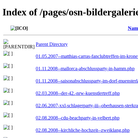
Index of /pages/osn-bildergaleri
Nam
Parent Directory
01.05.2007--matthias-carras-fanclubtreffen-im-kron
01.11.2008--mallorca-abschlussparty-in-hamm.php
01.11.2008--saisonabschlussparty-im-dorf-muenster
02.03.2008--der-42.-nrw-kuenstlertreff.php
02.06.2007-xxl-schlagerparty-iii--oberhausen-sterkr
02.08.2008--cdu-beachparty-in-velbert.php
02.08.2008--kirchliche-hochzeit--zweiklang.php