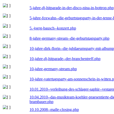
5-jahre-dj-hitparade-in-der-disco-nina-in-bottrop.php
5-jahre-foxwahn--die-geburtstagsparty-in-der-tenn
5.-joerg-bausch--konzert.php
8-jahre-germany-stream--die-geburtstagsparty.php
10-jahre-dirk-florin--die-jubilaeumsparty-mit-album
10-jahre-dj-hitparade--der-branchentreff.php
10-jahre-germany-stream.php
10-jahre-vatertagsparty-am-sonnenschein-in-witten.
10.01.2010--verleihung-des-schlager-saphir--vestar
10.04.2010--das-musikteam-koehler-praesentierte-di
brambauer.php
10.10.2008--malle-closing.php