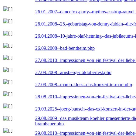
26.01.2007--dancefox-party--mythos-castrop-rauxel
26.01.2008--25.-geburtstag-von-denny-fabian--die-fei
26.04.2008--10-jahre-olaf-henning--das-jubilaeums-
26.09.2008--bad-bentheim.php
27.08.2010--impressionen-von-ein-festival-der-lieb
27.09.2008--arnsberger-oktoberfest.php
27.09.2008--marco-kloss--das-konzert-in-marl.php
28.08.2010--impressionen-von-ein-festival-der-lieb
29.03.2025--joerg-bausch--das-xxl-konzert-in-der-a
29.08.2009--das-musikteam-koehler-praesentierte-di
brambauer.php
29.08.2010--impressionen-von-ein-festival-der-lieb