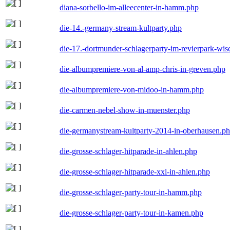
diana-sorbello-im-alleecenter-in-hamm.php
die-14.-germany-stream-kultparty.php
die-17.-dortmunder-schlagerparty-im-revierpark-wis
die-albumpremiere-von-al-amp-chris-in-greven.php
die-albumpremiere-von-midoo-in-hamm.php
die-carmen-nebel-show-in-muenster.php
die-germanystream-kultparty-2014-in-oberhausen.p
die-grosse-schlager-hitparade-in-ahlen.php
die-grosse-schlager-hitparade-xxl-in-ahlen.php
die-grosse-schlager-party-tour-in-hamm.php
die-grosse-schlager-party-tour-in-kamen.php