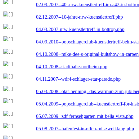
02.09.2007--40.-nrw-kuenstlertreff-im-a42-in-bottro
02.12.2007--10-jahre-nrw-kuenstlertreff.php
04.03.2007-nrw-kuenstlertreff-in-bottrop.php
04.09.2010--popschlagerclub-kuenstlertreff-beim-sta
04.10.2008--mike-dee-s-original-kultshow-in-zarpe
04.10.2008--stadthalle-northeim.php
04.11.2007--wdr4-schlager-star-parade.php
05.03.2008--olaf-henning--das-warmup-zum-jubila
05.04.2009--popschlagerclub--kuenstlertreff-for-insi
05.07.2009--zdf-fernsehgarten-mit-bella-vista.php
05.08.2007--hafenfest-in-olfen-mit-zweiklang.php