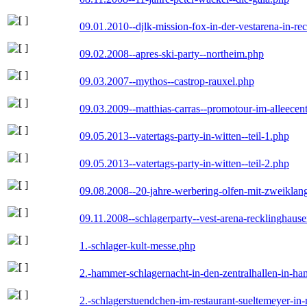
09.01.2010--djlk-mission-fox-in-der-vestarena-in-re
09.02.2008--apres-ski-party--northeim.php
09.03.2007--mythos--castrop-rauxel.php
09.03.2009--matthias-carras--promotour-im-alleece
09.05.2013--vatertags-party-in-witten--teil-1.php
09.05.2013--vatertags-party-in-witten--teil-2.php
09.08.2008--20-jahre-werbering-olfen-mit-zweiklan
09.11.2008--schlagerparty--vest-arena-recklinghaus
1.-schlager-kult-messe.php
2.-hammer-schlagernacht-in-den-zentralhallen-in-h
2.-schlagerstuendchen-im-restaurant-sueltemeyer-in