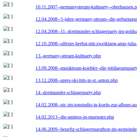
10.11.2007--germanystream-kultparty--oberhausen.
12.04.2008--5-jahre-germany-stream--die-geburtags
12.04.2008--11.-dortmunder-schlagerparty-im-goldsa
12.10.2008--olfener-herbst-mit-zweiklang-amp-julia
13.-germany-stream-kultparty.php
13.09.2008--musikteam-koehler--die-jubilaeumspart
13.12.2008--apres-ski-hits-in-st.-anton.php
14.-dortmunder-schlagerparty.php
14.02.2008--nic-im-tonstudio-in-koeln-zur-album-a
14.02.2013--die-amigos-in-muenster.php
14.06.2009--benefiz-schlagermarathon-im-gemeindes