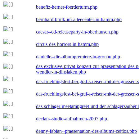
benefiz-herner-foerderturm.php
bernhard-brink-im-alleecenter-in-hamm.php
caesar--cd-releaseparty-in-oberhausen.php
circus-des-horrors-in-hamm.php
danielle--die-albumpremiere-in-gronau.php
das-exclusive-privat-konzert-zur-praesentation-des
wendler-in-dinslaken.php
das-fruehlingsfest-bei-graf-s-reisen-mit-der-grossen-
das-fruehlingsfest-bei-graf-s-reisen-mit-der-grossen-
das-schlager-meetampgreet-und-der-schlagerzauber-
declan--studio-aufnahmen-2007.php
denny-fabian--praesentation-des-albums-zeitlos.php