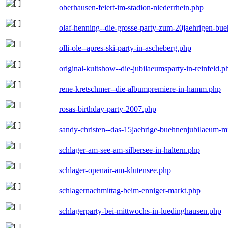
oberhausen-feiert-im-stadion-niederrhein.php
olaf-henning--die-grosse-party-zum-20jaehrigen-bu
olli-ole--apres-ski-party-in-ascheberg.php
original-kultshow--die-jubilaeumsparty-in-reinfeld.p
rene-kretschmer--die-albumpremiere-in-hamm.php
rosas-birthday-party-2007.php
sandy-christen--das-15jaehrige-buehnenjubilaeum-m
schlager-am-see-am-silbersee-in-haltern.php
schlager-openair-am-klutensee.php
schlagernachmittag-beim-enniger-markt.php
schlagerparty-bei-mittwochs-in-luedinghausen.php