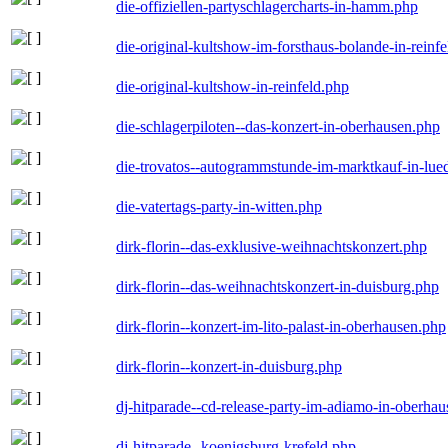
die-offiziellen-partyschlagercharts-in-hamm.php
die-original-kultshow-im-forsthaus-bolande-in-reinf
die-original-kultshow-in-reinfeld.php
die-schlagerpiloten--das-konzert-in-oberhausen.php
die-trovatos--autogrammstunde-im-marktkauf-in-lu
die-vatertags-party-in-witten.php
dirk-florin--das-exklusive-weihnachtskonzert.php
dirk-florin--das-weihnachtskonzert-in-duisburg.php
dirk-florin--konzert-im-lito-palast-in-oberhausen.php
dirk-florin--konzert-in-duisburg.php
dj-hitparade--cd-release-party-im-adiamo-in-oberha
dj-hitparade--koenigsburg-krefeld.php