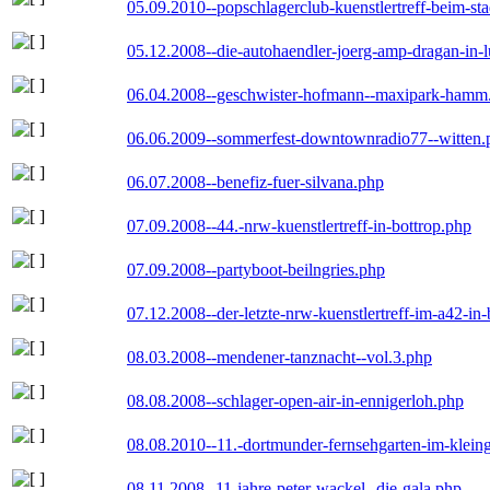
05.09.2010--popschlagerclub-kuenstlertreff-beim-sta
05.12.2008--die-autohaendler-joerg-amp-dragan-in-
06.04.2008--geschwister-hofmann--maxipark-hamm
06.06.2009--sommerfest-downtownradio77--witten.
06.07.2008--benefiz-fuer-silvana.php
07.09.2008--44.-nrw-kuenstlertreff-in-bottrop.php
07.09.2008--partyboot-beilngries.php
07.12.2008--der-letzte-nrw-kuenstlertreff-im-a42-in-
08.03.2008--mendener-tanznacht--vol.3.php
08.08.2008--schlager-open-air-in-ennigerloh.php
08.08.2010--11.-dortmunder-fernsehgarten-im-klein
08.11.2008--11-jahre-peter-wackel--die-gala.php