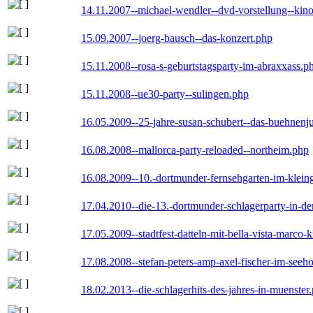
14.11.2007--michael-wendler--dvd-vorstellung--kin
15.09.2007--joerg-bausch--das-konzert.php
15.11.2008--rosa-s-geburtstagsparty-im-abraxxass.p
15.11.2008--ue30-party--sulingen.php
16.05.2009--25-jahre-susan-schubert--das-buehnenj
16.08.2008--mallorca-party-reloaded--northeim.php
16.08.2009--10.-dortmunder-fernsehgarten-im-klein
17.04.2010--die-13.-dortmunder-schlagerparty-in-der
17.05.2009--stadtfest-datteln-mit-bella-vista-marco-
17.08.2008--stefan-peters-amp-axel-fischer-im-seeho
18.02.2013--die-schlagerhits-des-jahres-in-muenster