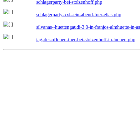
schlagerparty-bei-stolzenhoff.php
schlagerparty-xxl--ein-abend-fuer-elias.php
silvanas--huettengaudi-3.0-in-franjos-almhuette-in-
tag-der-offenen-tuer-bei-stolzenhoff-in-luenen.php