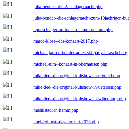
julia-bender--die-2.-schlagernacht.php
julia-bender--die-schlagernacht-zum-10jaehrigen-b
lippeschlager-on-tour-in-hamm-pelkum.php
marco-kloss--das-konzert-2017.php
michael-jansen-bei-der-apres-ski-party-in-ascheberg
michael-ulm--konzert-in-oberhausen.php
mike-dee--die-original-kultshow-in-reinfeld.php
mike-dee--die-original-kultshow-in-uetersen.php
mike-dee--die-original-kultshow-in-wittenburg.php
musikstadl-in-hamm.php
noel-terhorst--das-konzert-2023.php