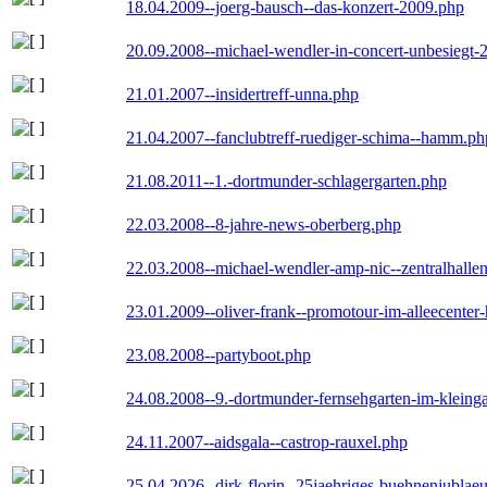
18.04.2009--joerg-bausch--das-konzert-2009.php
20.09.2008--michael-wendler-in-concert-unbesiegt-
21.01.2007--insidertreff-unna.php
21.04.2007--fanclubtreff-ruediger-schima--hamm.ph
21.08.2011--1.-dortmunder-schlagergarten.php
22.03.2008--8-jahre-news-oberberg.php
22.03.2008--michael-wendler-amp-nic--zentralhall
23.01.2009--oliver-frank--promotour-im-alleecente
23.08.2008--partyboot.php
24.08.2008--9.-dortmunder-fernsehgarten-im-kleinga
24.11.2007--aidsgala--castrop-rauxel.php
25.04.2026--dirk-florin--25jaehriges-buehnenjublaeu