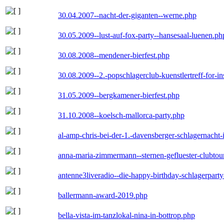
30.04.2007--nacht-der-giganten--werne.php
30.05.2009--lust-auf-fox-party--hansesaal-luenen.ph
30.08.2008--mendener-bierfest.php
30.08.2009--2.-popschlagerclub-kuenstlertreff-for-i
31.05.2009--bergkamener-bierfest.php
31.10.2008--koelsch-mallorca-party.php
al-amp-chris-bei-der-1.-davensberger-schlagernacht
anna-maria-zimmermann--sternen-gefluester-clubtou
antenne3liveradio--die-happy-birthday-schlagerpart
ballermann-award-2019.php
bella-vista-im-tanzlokal-nina-in-bottrop.php