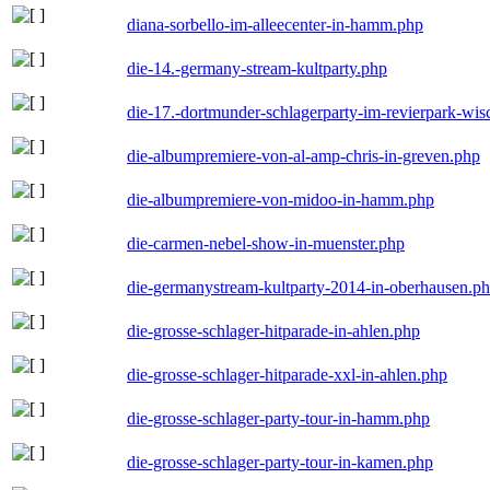
diana-sorbello-im-alleecenter-in-hamm.php
die-14.-germany-stream-kultparty.php
die-17.-dortmunder-schlagerparty-im-revierpark-wis
die-albumpremiere-von-al-amp-chris-in-greven.php
die-albumpremiere-von-midoo-in-hamm.php
die-carmen-nebel-show-in-muenster.php
die-germanystream-kultparty-2014-in-oberhausen.p
die-grosse-schlager-hitparade-in-ahlen.php
die-grosse-schlager-hitparade-xxl-in-ahlen.php
die-grosse-schlager-party-tour-in-hamm.php
die-grosse-schlager-party-tour-in-kamen.php