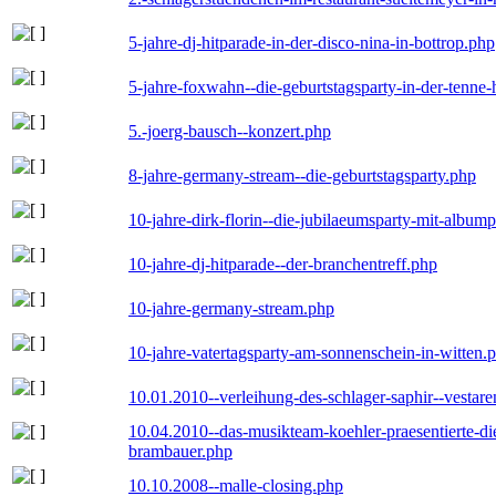
5-jahre-dj-hitparade-in-der-disco-nina-in-bottrop.php
5-jahre-foxwahn--die-geburtstagsparty-in-der-tenn
5.-joerg-bausch--konzert.php
8-jahre-germany-stream--die-geburtstagsparty.php
10-jahre-dirk-florin--die-jubilaeumsparty-mit-album
10-jahre-dj-hitparade--der-branchentreff.php
10-jahre-germany-stream.php
10-jahre-vatertagsparty-am-sonnenschein-in-witten.
10.01.2010--verleihung-des-schlager-saphir--vestar
10.04.2010--das-musikteam-koehler-praesentierte-di
brambauer.php
10.10.2008--malle-closing.php