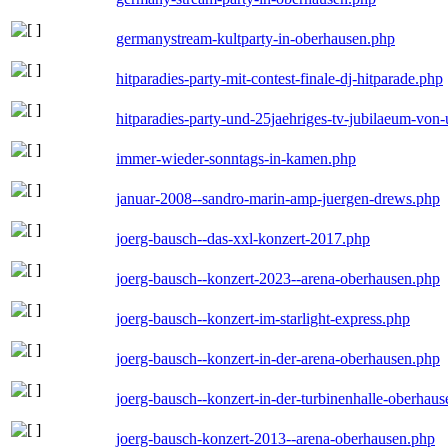
germanystream-kultparty-in-oberhausen.php
hitparadies-party-mit-contest-finale-dj-hitparade.php
hitparadies-party-und-25jaehriges-tv-jubilaeum-vo
immer-wieder-sonntags-in-kamen.php
januar-2008--sandro-marin-amp-juergen-drews.php
joerg-bausch--das-xxl-konzert-2017.php
joerg-bausch--konzert-2023--arena-oberhausen.php
joerg-bausch--konzert-im-starlight-express.php
joerg-bausch--konzert-in-der-arena-oberhausen.php
joerg-bausch--konzert-in-der-turbinenhalle-oberhau
joerg-bausch-konzert-2013--arena-oberhausen.php