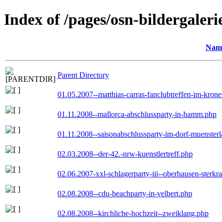
Index of /pages/osn-bildergaleri
Nam
Parent Directory
01.05.2007--matthias-carras-fanclubtreffen-im-kron
01.11.2008--mallorca-abschlussparty-in-hamm.php
01.11.2008--saisonabschlussparty-im-dorf-muenster
02.03.2008--der-42.-nrw-kuenstlertreff.php
02.06.2007-xxl-schlagerparty-iii--oberhausen-sterkr
02.08.2008--cdu-beachparty-in-velbert.php
02.08.2008--kirchliche-hochzeit--zweiklang.php