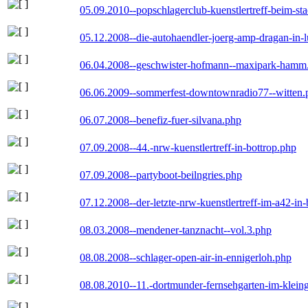
05.09.2010--popschlagerclub-kuenstlertreff-beim-sta
05.12.2008--die-autohaendler-joerg-amp-dragan-in-
06.04.2008--geschwister-hofmann--maxipark-hamm
06.06.2009--sommerfest-downtownradio77--witten.
06.07.2008--benefiz-fuer-silvana.php
07.09.2008--44.-nrw-kuenstlertreff-in-bottrop.php
07.09.2008--partyboot-beilngries.php
07.12.2008--der-letzte-nrw-kuenstlertreff-im-a42-in-
08.03.2008--mendener-tanznacht--vol.3.php
08.08.2008--schlager-open-air-in-ennigerloh.php
08.08.2010--11.-dortmunder-fernsehgarten-im-klein