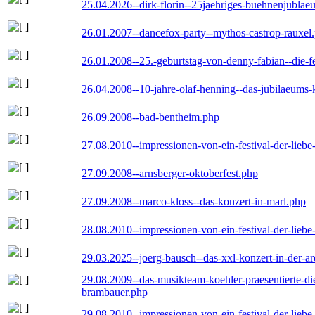
25.04.2026--dirk-florin--25jaehriges-buehnenjublaeu
26.01.2007--dancefox-party--mythos-castrop-rauxel
26.01.2008--25.-geburtstag-von-denny-fabian--die-fei
26.04.2008--10-jahre-olaf-henning--das-jubilaeums-
26.09.2008--bad-bentheim.php
27.08.2010--impressionen-von-ein-festival-der-lieb
27.09.2008--arnsberger-oktoberfest.php
27.09.2008--marco-kloss--das-konzert-in-marl.php
28.08.2010--impressionen-von-ein-festival-der-lieb
29.03.2025--joerg-bausch--das-xxl-konzert-in-der-a
29.08.2009--das-musikteam-koehler-praesentierte-di
brambauer.php
29.08.2010--impressionen-von-ein-festival-der-lieb