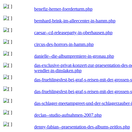
benefiz-herner-foerderturm.php
bernhard-brink-im-alleecenter-in-hamm.php
caesar--cd-releaseparty-in-oberhausen.php
circus-des-horrors-in-hamm.php
danielle--die-albumpremiere-in-gronau.php
das-exclusive-privat-konzert-zur-praesentation-des
wendler-in-dinslaken.php
das-fruehlingsfest-bei-graf-s-reisen-mit-der-grossen-
das-fruehlingsfest-bei-graf-s-reisen-mit-der-grossen-
das-schlager-meetampgreet-und-der-schlagerzauber-
declan--studio-aufnahmen-2007.php
denny-fabian--praesentation-des-albums-zeitlos.php