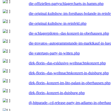
die-offiziellen-partyschlagercharts-in-hamm.php
die-original-kultshow-im-forsthaus-bolande-in-reinf
die-original-kultshow-in-reinfeld.php
die-schlagerpiloten--das-konzert-in-oberhausen.php
die-trovatos--autogrammstunde-im-marktkauf-in-lu
die-vatertags-party-in-witten.php
dirk-florin--das-exklusive-weihnachtskonzert.php
dirk-florin--das-weihnachtskonzert-in-duisburg.php
dirk-florin--konzert-im-lito-palast-in-oberhausen.php
dirk-florin--konzert-in-duisburg.php
dj-hitparade--cd-release-party-im-adiamo-in-oberha