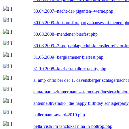
30.04.2007--nacht-der-giganten--werne.php
30.05.2009--lust-auf-fox-party--hansesaal-luenen.ph
30.08.2008--mendener-bierfest.php
30.08.2009--2.-popschlagerclub-kuenstlertreff-for-i
31.05.2009--bergkamener-bierfest.php
31.10.2008--koelsch-mallorca-party.php
al-amp-chris-bei-der-1.-davensberger-schlagernacht
anna-maria-zimmermann--sternen-gefluester-clubtou
antenne3liveradio--die-happy-birthday-schlagerpart
ballermann-award-2019.php
bella-vista-im-tanzlokal-nina-in-bottrop.php