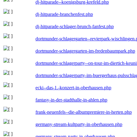
dj-hitparade--koenigsburg-krefeld.php
dj-hitparade-branchenfest.php
dj-hitparade-schlager-brunch-fanfest.php
dortmunder-schlagergarten--revierpark-wischlingen
dortmunder-schlagergarten-im-fredenbaumpark.php
dortmunder-schlagerparty--on-tour-im-diertich-keu
dortmunder-schlagerparty-im-buergerhaus-pulsschla
ecki--das-1.-konzert-in-oberhausen.php
fantasy-in-der-stadthalle-in-ahlen.php
frank-neuenfels--die-albumpremiere-in-herten.php
germany-stream-kultparty-in-oberhausen.php
germany-stream-party-in-oberhausen.php