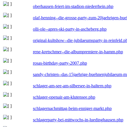
oberhausen-feiert-im-stadion-niederrhein.php
olaf-henning--die-grosse-party-zum-20jaehrigen-bu
olli-ole--apres-ski-party-in-ascheberg.php
original-kultshow--die-jubilaeumsparty-in-reinfeld.p
rene-kretschmer--die-albumpremiere-in-hamm.php
rosas-birthday-party-2007.php
sandy-christen--das-15jaehrige-buehnenjubilaeum-m
schlager-am-see-am-silbersee-in-haltern.php
schlager-openair-am-klutensee.php
schlagernachmittag-beim-enniger-markt.php
schlagerparty-bei-mittwochs-in-luedinghausen.php