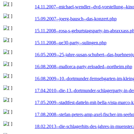
14.11.2007--michael-wendler--dvd-vorstellung--kin
15.09.2007--joerg-bausch--das-konzert.php
15.11.2008--rosa-s-geburtstagsparty-im-abraxxass.p
15.11.2008--ue30-party--sulingen.php
16.05.2009--25-jahre-susan-schubert--das-buehnenj
16.08.2008--mallorca-party-reloaded--northeim.php
16.08.2009--10.-dortmunder-fernsehgarten-im-klein
17.04.2010--die-13.-dortmunder-schlagerparty-in-der
17.05.2009--stadtfest-datteln-mit-bella-vista-marco-
17.08.2008--stefan-peters-amp-axel-fischer-im-seeho
18.02.2013--die-schlagerhits-des-jahres-in-muenster