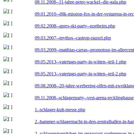
08.11.2008--11-jahre-peter-wackel--die-gala.php
09.01.2010--djlk-mission-fox-in-der-vestarena-in-re
09.02.2008--apres-ski-party--northeim.php
09.03.2007--mythos--castrop-rauxel.php
09.03.2009--matthias-carras--promotour-im-alleece
09.05.2013--vatertags-party-in-witten--teil-1.php
09.05.2013--vatertags-party-in-witten--teil-2.php
09.08.2008--20-jahre-werbering-olfen-mit-zweiklan
09.11.2008--schlagerparty--vest-arena-recklinghaus
1.-schlager-kult-messe.php
2.-hammer-schlagernacht-in-den-zentralhallen-in-h
2.-schlagerstuendchen-im-restaurant-sueltemeyer-in