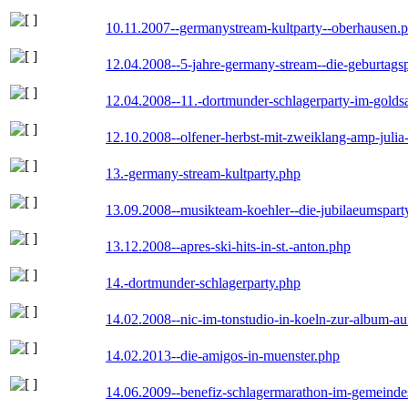
10.11.2007--germanystream-kultparty--oberhausen.
12.04.2008--5-jahre-germany-stream--die-geburtags
12.04.2008--11.-dortmunder-schlagerparty-im-goldsa
12.10.2008--olfener-herbst-mit-zweiklang-amp-julia
13.-germany-stream-kultparty.php
13.09.2008--musikteam-koehler--die-jubilaeumspart
13.12.2008--apres-ski-hits-in-st.-anton.php
14.-dortmunder-schlagerparty.php
14.02.2008--nic-im-tonstudio-in-koeln-zur-album-a
14.02.2013--die-amigos-in-muenster.php
14.06.2009--benefiz-schlagermarathon-im-gemeindes