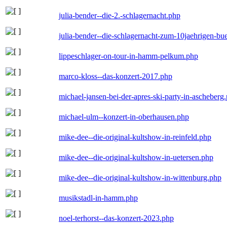
julia-bender--die-2.-schlagernacht.php
julia-bender--die-schlagernacht-zum-10jaehrigen-b
lippeschlager-on-tour-in-hamm-pelkum.php
marco-kloss--das-konzert-2017.php
michael-jansen-bei-der-apres-ski-party-in-ascheberg
michael-ulm--konzert-in-oberhausen.php
mike-dee--die-original-kultshow-in-reinfeld.php
mike-dee--die-original-kultshow-in-uetersen.php
mike-dee--die-original-kultshow-in-wittenburg.php
musikstadl-in-hamm.php
noel-terhorst--das-konzert-2023.php