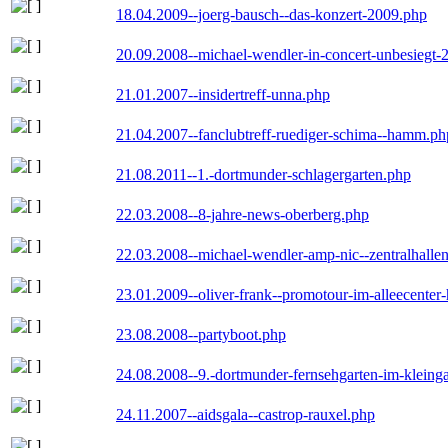
18.04.2009--joerg-bausch--das-konzert-2009.php
20.09.2008--michael-wendler-in-concert-unbesiegt-
21.01.2007--insidertreff-unna.php
21.04.2007--fanclubtreff-ruediger-schima--hamm.ph
21.08.2011--1.-dortmunder-schlagergarten.php
22.03.2008--8-jahre-news-oberberg.php
22.03.2008--michael-wendler-amp-nic--zentralhall
23.01.2009--oliver-frank--promotour-im-alleecente
23.08.2008--partyboot.php
24.08.2008--9.-dortmunder-fernsehgarten-im-kleinga
24.11.2007--aidsgala--castrop-rauxel.php