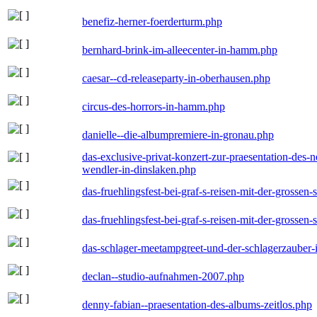
benefiz-herner-foerderturm.php
bernhard-brink-im-alleecenter-in-hamm.php
caesar--cd-releaseparty-in-oberhausen.php
circus-des-horrors-in-hamm.php
danielle--die-albumpremiere-in-gronau.php
das-exclusive-privat-konzert-zur-praesentation-des
wendler-in-dinslaken.php
das-fruehlingsfest-bei-graf-s-reisen-mit-der-grossen-
das-fruehlingsfest-bei-graf-s-reisen-mit-der-grossen-
das-schlager-meetampgreet-und-der-schlagerzauber-
declan--studio-aufnahmen-2007.php
denny-fabian--praesentation-des-albums-zeitlos.php