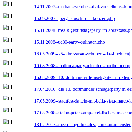
14.11.2007--michael-wendler--dvd-vorstellung--kin
15.09.2007--joerg-bausch--das-konzert.php
15.11.2008--rosa-s-geburtstagsparty-im-abraxxass.p
15.11.2008--ue30-party--sulingen.php
16.05.2009--25-jahre-susan-schubert--das-buehnenj
16.08.2008--mallorca-party-reloaded--northeim.php
16.08.2009--10.-dortmunder-fernsehgarten-im-klein
17.04.2010--die-13.-dortmunder-schlagerparty-in-der
17.05.2009--stadtfest-datteln-mit-bella-vista-marco-
17.08.2008--stefan-peters-amp-axel-fischer-im-seeho
18.02.2013--die-schlagerhits-des-jahres-in-muenster