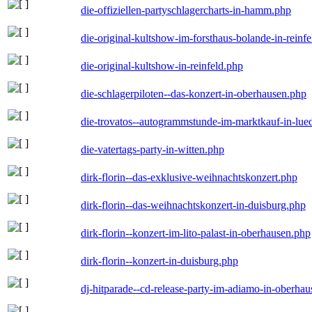
die-offiziellen-partyschlagercharts-in-hamm.php
die-original-kultshow-im-forsthaus-bolande-in-reinf
die-original-kultshow-in-reinfeld.php
die-schlagerpiloten--das-konzert-in-oberhausen.php
die-trovatos--autogrammstunde-im-marktkauf-in-lu
die-vatertags-party-in-witten.php
dirk-florin--das-exklusive-weihnachtskonzert.php
dirk-florin--das-weihnachtskonzert-in-duisburg.php
dirk-florin--konzert-im-lito-palast-in-oberhausen.php
dirk-florin--konzert-in-duisburg.php
dj-hitparade--cd-release-party-im-adiamo-in-oberha