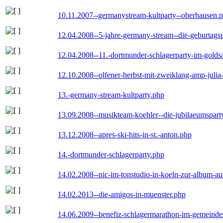
10.11.2007--germanystream-kultparty--oberhausen.
12.04.2008--5-jahre-germany-stream--die-geburtags
12.04.2008--11.-dortmunder-schlagerparty-im-goldsa
12.10.2008--olfener-herbst-mit-zweiklang-amp-julia
13.-germany-stream-kultparty.php
13.09.2008--musikteam-koehler--die-jubilaeumspart
13.12.2008--apres-ski-hits-in-st.-anton.php
14.-dortmunder-schlagerparty.php
14.02.2008--nic-im-tonstudio-in-koeln-zur-album-a
14.02.2013--die-amigos-in-muenster.php
14.06.2009--benefiz-schlagermarathon-im-gemeindes