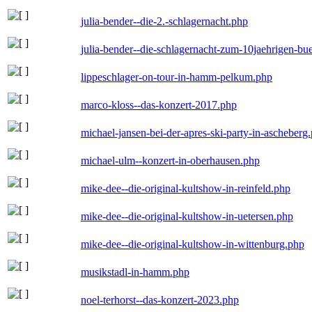
julia-bender--die-2.-schlagernacht.php
julia-bender--die-schlagernacht-zum-10jaehrigen-b
lippeschlager-on-tour-in-hamm-pelkum.php
marco-kloss--das-konzert-2017.php
michael-jansen-bei-der-apres-ski-party-in-ascheberg
michael-ulm--konzert-in-oberhausen.php
mike-dee--die-original-kultshow-in-reinfeld.php
mike-dee--die-original-kultshow-in-uetersen.php
mike-dee--die-original-kultshow-in-wittenburg.php
musikstadl-in-hamm.php
noel-terhorst--das-konzert-2023.php