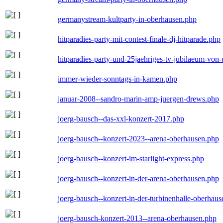
germanystream-kultparty-in-oberhausen.php
hitparadies-party-mit-contest-finale-dj-hitparade.php
hitparadies-party-und-25jaehriges-tv-jubilaeum-vo
immer-wieder-sonntags-in-kamen.php
januar-2008--sandro-marin-amp-juergen-drews.php
joerg-bausch--das-xxl-konzert-2017.php
joerg-bausch--konzert-2023--arena-oberhausen.php
joerg-bausch--konzert-im-starlight-express.php
joerg-bausch--konzert-in-der-arena-oberhausen.php
joerg-bausch--konzert-in-der-turbinenhalle-oberhau
joerg-bausch-konzert-2013--arena-oberhausen.php