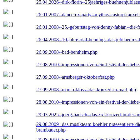
25.04.2026--dirk-florin--25jaehriges-buehnenjublaeu
26.01.2007--dancefox-party--mythos-castrop-rauxel
26.01.2008--25.-geburtstag-von-denny-fabian--die-fei
26.04.2008--10-jahre-olaf-henning--das-jubilaeums-
26.09.2008--bad-bentheim.php
27.08.2010--impressionen-von-ein-festival-der-lieb
27.09.2008--arnsberger-oktoberfest.php
27.09.2008--marco-kloss--das-konzert-in-marl.php
28.08.2010--impressionen-von-ein-festival-der-lieb
29.03.2025--joerg-bausch--das-xxl-konzert-in-der-a
29.08.2009--das-musikteam-koehler-praesentierte-di
brambauer.php
29.08.2010--impressionen-von-ein-festival-der-lieb