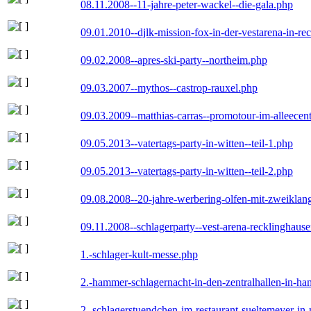
08.11.2008--11-jahre-peter-wackel--die-gala.php
09.01.2010--djlk-mission-fox-in-der-vestarena-in-re
09.02.2008--apres-ski-party--northeim.php
09.03.2007--mythos--castrop-rauxel.php
09.03.2009--matthias-carras--promotour-im-alleece
09.05.2013--vatertags-party-in-witten--teil-1.php
09.05.2013--vatertags-party-in-witten--teil-2.php
09.08.2008--20-jahre-werbering-olfen-mit-zweiklan
09.11.2008--schlagerparty--vest-arena-recklinghaus
1.-schlager-kult-messe.php
2.-hammer-schlagernacht-in-den-zentralhallen-in-h
2.-schlagerstuendchen-im-restaurant-sueltemeyer-in