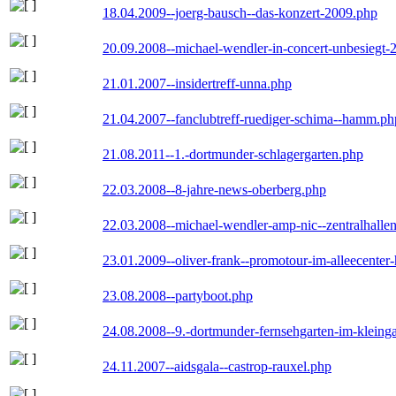
18.04.2009--joerg-bausch--das-konzert-2009.php
20.09.2008--michael-wendler-in-concert-unbesiegt-
21.01.2007--insidertreff-unna.php
21.04.2007--fanclubtreff-ruediger-schima--hamm.ph
21.08.2011--1.-dortmunder-schlagergarten.php
22.03.2008--8-jahre-news-oberberg.php
22.03.2008--michael-wendler-amp-nic--zentralhall
23.01.2009--oliver-frank--promotour-im-alleecente
23.08.2008--partyboot.php
24.08.2008--9.-dortmunder-fernsehgarten-im-kleinga
24.11.2007--aidsgala--castrop-rauxel.php