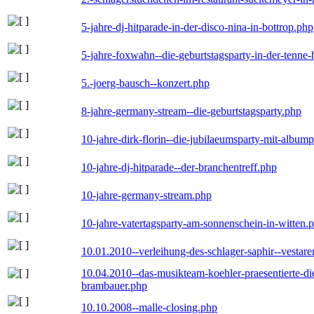
5-jahre-dj-hitparade-in-der-disco-nina-in-bottrop.php
5-jahre-foxwahn--die-geburtstagsparty-in-der-tenn
5.-joerg-bausch--konzert.php
8-jahre-germany-stream--die-geburtstagsparty.php
10-jahre-dirk-florin--die-jubilaeumsparty-mit-album
10-jahre-dj-hitparade--der-branchentreff.php
10-jahre-germany-stream.php
10-jahre-vatertagsparty-am-sonnenschein-in-witten.
10.01.2010--verleihung-des-schlager-saphir--vestar
10.04.2010--das-musikteam-koehler-praesentierte-di
brambauer.php
10.10.2008--malle-closing.php