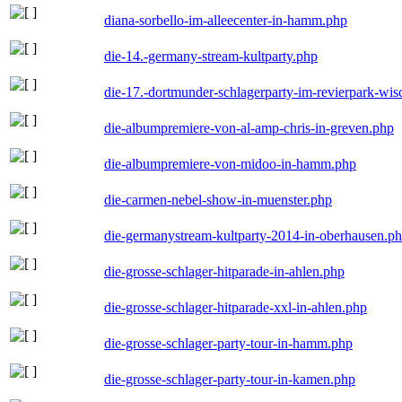
diana-sorbello-im-alleecenter-in-hamm.php
die-14.-germany-stream-kultparty.php
die-17.-dortmunder-schlagerparty-im-revierpark-wis
die-albumpremiere-von-al-amp-chris-in-greven.php
die-albumpremiere-von-midoo-in-hamm.php
die-carmen-nebel-show-in-muenster.php
die-germanystream-kultparty-2014-in-oberhausen.p
die-grosse-schlager-hitparade-in-ahlen.php
die-grosse-schlager-hitparade-xxl-in-ahlen.php
die-grosse-schlager-party-tour-in-hamm.php
die-grosse-schlager-party-tour-in-kamen.php