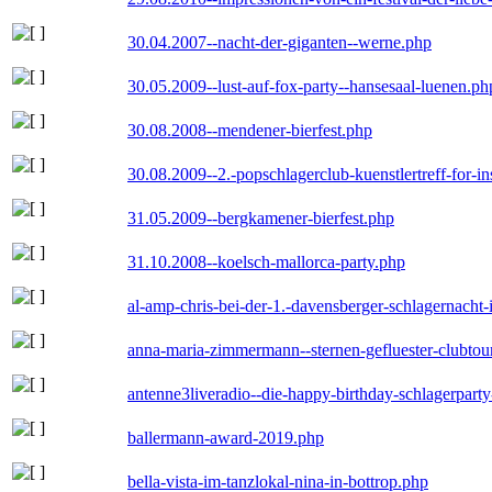
30.04.2007--nacht-der-giganten--werne.php
30.05.2009--lust-auf-fox-party--hansesaal-luenen.ph
30.08.2008--mendener-bierfest.php
30.08.2009--2.-popschlagerclub-kuenstlertreff-for-i
31.05.2009--bergkamener-bierfest.php
31.10.2008--koelsch-mallorca-party.php
al-amp-chris-bei-der-1.-davensberger-schlagernacht
anna-maria-zimmermann--sternen-gefluester-clubtou
antenne3liveradio--die-happy-birthday-schlagerpart
ballermann-award-2019.php
bella-vista-im-tanzlokal-nina-in-bottrop.php