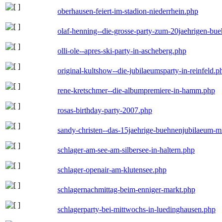
oberhausen-feiert-im-stadion-niederrhein.php
olaf-henning--die-grosse-party-zum-20jaehrigen-bu
olli-ole--apres-ski-party-in-ascheberg.php
original-kultshow--die-jubilaeumsparty-in-reinfeld.p
rene-kretschmer--die-albumpremiere-in-hamm.php
rosas-birthday-party-2007.php
sandy-christen--das-15jaehrige-buehnenjubilaeum-m
schlager-am-see-am-silbersee-in-haltern.php
schlager-openair-am-klutensee.php
schlagernachmittag-beim-enniger-markt.php
schlagerparty-bei-mittwochs-in-luedinghausen.php