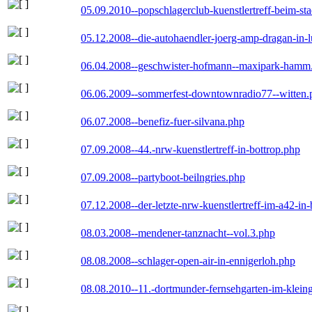
05.09.2010--popschlagerclub-kuenstlertreff-beim-sta
05.12.2008--die-autohaendler-joerg-amp-dragan-in-
06.04.2008--geschwister-hofmann--maxipark-hamm
06.06.2009--sommerfest-downtownradio77--witten.
06.07.2008--benefiz-fuer-silvana.php
07.09.2008--44.-nrw-kuenstlertreff-in-bottrop.php
07.09.2008--partyboot-beilngries.php
07.12.2008--der-letzte-nrw-kuenstlertreff-im-a42-in-
08.03.2008--mendener-tanznacht--vol.3.php
08.08.2008--schlager-open-air-in-ennigerloh.php
08.08.2010--11.-dortmunder-fernsehgarten-im-klein