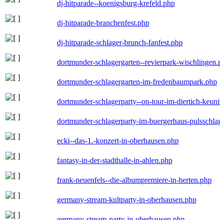
dj-hitparade--koenigsburg-krefeld.php
dj-hitparade-branchenfest.php
dj-hitparade-schlager-brunch-fanfest.php
dortmunder-schlagergarten--revierpark-wischlingen
dortmunder-schlagergarten-im-fredenbaumpark.php
dortmunder-schlagerparty--on-tour-im-diertich-keu
dortmunder-schlagerparty-im-buergerhaus-pulsschla
ecki--das-1.-konzert-in-oberhausen.php
fantasy-in-der-stadthalle-in-ahlen.php
frank-neuenfels--die-albumpremiere-in-herten.php
germany-stream-kultparty-in-oberhausen.php
germany-stream-party-in-oberhausen.php