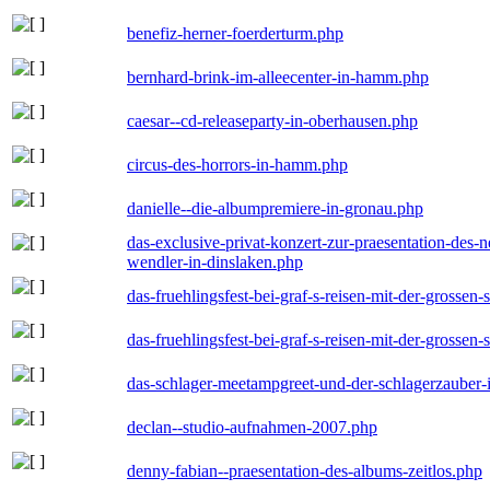
benefiz-herner-foerderturm.php
bernhard-brink-im-alleecenter-in-hamm.php
caesar--cd-releaseparty-in-oberhausen.php
circus-des-horrors-in-hamm.php
danielle--die-albumpremiere-in-gronau.php
das-exclusive-privat-konzert-zur-praesentation-des
wendler-in-dinslaken.php
das-fruehlingsfest-bei-graf-s-reisen-mit-der-grossen-
das-fruehlingsfest-bei-graf-s-reisen-mit-der-grossen-
das-schlager-meetampgreet-und-der-schlagerzauber-
declan--studio-aufnahmen-2007.php
denny-fabian--praesentation-des-albums-zeitlos.php