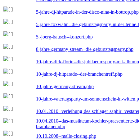
5-jahre-dj-hitparade-in-der-disco-nina-in-bottrop.php
5-jahre-foxwahn--die-geburtstagsparty-in-der-tenn
5.-joerg-bausch--konzert.php
8-jahre-germany-stream--die-geburtstagsparty.php
10-jahre-dirk-florin--die-jubilaeumsparty-mit-album
10-jahre-dj-hitparade--der-branchentreff.php
10-jahre-germany-stream.php
10-jahre-vatertagsparty-am-sonnenschein-in-witten.
10.01.2010--verleihung-des-schlager-saphir--vestar
10.04.2010--das-musikteam-koehler-praesentierte-di
brambauer.php
10.10.2008--malle-closing.php