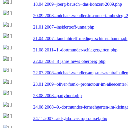
18.04.2009--joerg-bausch--das-konzert-2009.php
20.09.2008--michael-wendler-in-concert-unbesiegt-
21.01.2007--insidertreff-unna.php
21.04.2007--fanclubtreff-ruediger-schima--hamm.ph
21.08.2011--1.-dortmunder-schlagergarten.php
22.03.2008--8-jahre-news-oberberg.php
22.03.2008--michael-wendler-amp-nic--zentralhall
23.01.2009--oliver-frank--promotour-im-alleecente
23.08.2008--partyboot.php
24.08.2008--9.-dortmunder-fernsehgarten-im-kleinga
24.11.2007--aidsgala--castrop-rauxel.php