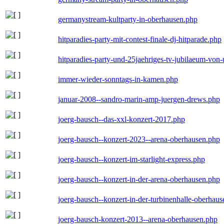
germanystream-kultparty-in-oberhausen.php
hitparadies-party-mit-contest-finale-dj-hitparade.php
hitparadies-party-und-25jaehriges-tv-jubilaeum-vo
immer-wieder-sonntags-in-kamen.php
januar-2008--sandro-marin-amp-juergen-drews.php
joerg-bausch--das-xxl-konzert-2017.php
joerg-bausch--konzert-2023--arena-oberhausen.php
joerg-bausch--konzert-im-starlight-express.php
joerg-bausch--konzert-in-der-arena-oberhausen.php
joerg-bausch--konzert-in-der-turbinenhalle-oberhau
joerg-bausch-konzert-2013--arena-oberhausen.php