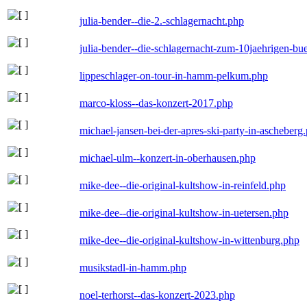
julia-bender--die-2.-schlagernacht.php
julia-bender--die-schlagernacht-zum-10jaehrigen-b
lippeschlager-on-tour-in-hamm-pelkum.php
marco-kloss--das-konzert-2017.php
michael-jansen-bei-der-apres-ski-party-in-ascheberg
michael-ulm--konzert-in-oberhausen.php
mike-dee--die-original-kultshow-in-reinfeld.php
mike-dee--die-original-kultshow-in-uetersen.php
mike-dee--die-original-kultshow-in-wittenburg.php
musikstadl-in-hamm.php
noel-terhorst--das-konzert-2023.php