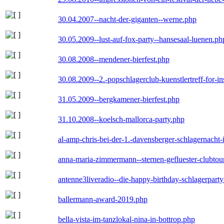
30.04.2007--nacht-der-giganten--werne.php
30.05.2009--lust-auf-fox-party--hansesaal-luenen.ph
30.08.2008--mendener-bierfest.php
30.08.2009--2.-popschlagerclub-kuenstlertreff-for-i
31.05.2009--bergkamener-bierfest.php
31.10.2008--koelsch-mallorca-party.php
al-amp-chris-bei-der-1.-davensberger-schlagernacht
anna-maria-zimmermann--sternen-gefluester-clubtou
antenne3liveradio--die-happy-birthday-schlagerpart
ballermann-award-2019.php
bella-vista-im-tanzlokal-nina-in-bottrop.php