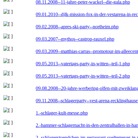
08.11.2008--11-jahre-peter-wackel--die-gala.php
09.01.2010--djlk-mission-fox-in-der-vestarena-in-re
09.02.2008--apres-ski-party--northeim.php
09.03.2007--mythos--castrop-rauxel.php
09.03.2009--matthias-carras--promotour-im-alleece
09.05.2013--vatertags-party-in-witten--teil-1.php
09.05.2013--vatertags-party-in-witten--teil-2.php
09.08.2008--20-jahre-werbering-olfen-mit-zweiklan
09.11.2008--schlagerparty--vest-arena-recklinghaus
1.-schlager-kult-messe.php
2.-hammer-schlagernacht-in-den-zentralhallen-in-h
2.-schlagerstuendchen-im-restaurant-sueltemeyer-in