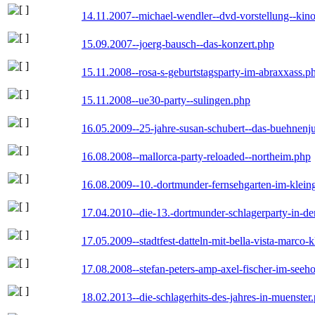
14.11.2007--michael-wendler--dvd-vorstellung--kin
15.09.2007--joerg-bausch--das-konzert.php
15.11.2008--rosa-s-geburtstagsparty-im-abraxxass.p
15.11.2008--ue30-party--sulingen.php
16.05.2009--25-jahre-susan-schubert--das-buehnenj
16.08.2008--mallorca-party-reloaded--northeim.php
16.08.2009--10.-dortmunder-fernsehgarten-im-klein
17.04.2010--die-13.-dortmunder-schlagerparty-in-der
17.05.2009--stadtfest-datteln-mit-bella-vista-marco-
17.08.2008--stefan-peters-amp-axel-fischer-im-seeho
18.02.2013--die-schlagerhits-des-jahres-in-muenster