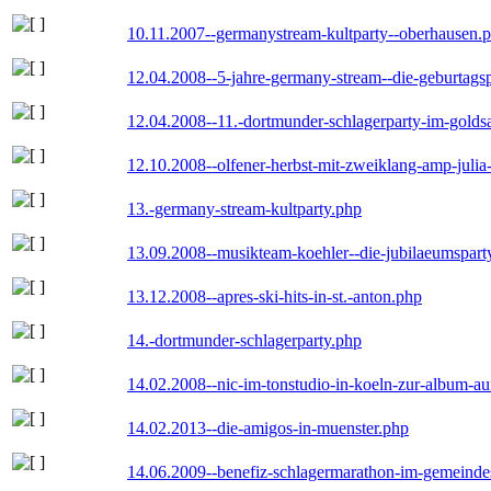
10.11.2007--germanystream-kultparty--oberhausen.
12.04.2008--5-jahre-germany-stream--die-geburtags
12.04.2008--11.-dortmunder-schlagerparty-im-goldsa
12.10.2008--olfener-herbst-mit-zweiklang-amp-julia
13.-germany-stream-kultparty.php
13.09.2008--musikteam-koehler--die-jubilaeumspart
13.12.2008--apres-ski-hits-in-st.-anton.php
14.-dortmunder-schlagerparty.php
14.02.2008--nic-im-tonstudio-in-koeln-zur-album-a
14.02.2013--die-amigos-in-muenster.php
14.06.2009--benefiz-schlagermarathon-im-gemeindes