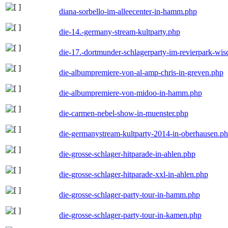
diana-sorbello-im-alleecenter-in-hamm.php
die-14.-germany-stream-kultparty.php
die-17.-dortmunder-schlagerparty-im-revierpark-wis
die-albumpremiere-von-al-amp-chris-in-greven.php
die-albumpremiere-von-midoo-in-hamm.php
die-carmen-nebel-show-in-muenster.php
die-germanystream-kultparty-2014-in-oberhausen.p
die-grosse-schlager-hitparade-in-ahlen.php
die-grosse-schlager-hitparade-xxl-in-ahlen.php
die-grosse-schlager-party-tour-in-hamm.php
die-grosse-schlager-party-tour-in-kamen.php