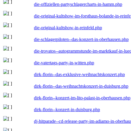
die-offiziellen-partyschlagercharts-in-hamm.php
die-original-kultshow-im-forsthaus-bolande-in-reinf
die-original-kultshow-in-reinfeld.php
die-schlagerpiloten--das-konzert-in-oberhausen.php
die-trovatos--autogrammstunde-im-marktkauf-in-lu
die-vatertags-party-in-witten.php
dirk-florin--das-exklusive-weihnachtskonzert.php
dirk-florin--das-weihnachtskonzert-in-duisburg.php
dirk-florin--konzert-im-lito-palast-in-oberhausen.php
dirk-florin--konzert-in-duisburg.php
dj-hitparade--cd-release-party-im-adiamo-in-oberha