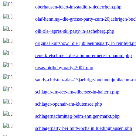
oberhausen-feiert-im-stadion-niederrhein.php
olaf-henning--die-grosse-party-zum-20jaehrigen-bu
olli-ole--apres-ski-party-in-ascheberg.php
original-kultshow--die-jubilaeumsparty-in-reinfeld.p
rene-kretschmer--die-albumpremiere-in-hamm.php
rosas-birthday-party-2007.php
sandy-christen--das-15jaehrige-buehnenjubilaeum-m
schlager-am-see-am-silbersee-in-haltern.php
schlager-openair-am-klutensee.php
schlagernachmittag-beim-enniger-markt.php
schlagerparty-bei-mittwochs-in-luedinghausen.php