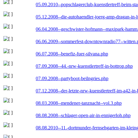
05.09.2010--popschlagerclub-kuenstlertreff-beim-sta
05.12.2008--die-autohaendler-joerg-amp-dragan-in-
06.04.2008--geschwister-hofmann--maxipark-hamm
06.06.2009--sommerfest-downtownradio77--witten.
06.07.2008--benefiz-fuer-silvana.php
07.09.2008--44.-nrw-kuenstlertreff-in-bottrop.php
07.09.2008--partyboot-beilngries.php
07.12.2008--der-letzte-nrw-kuenstlertreff-im-a42-in-
08.03.2008--mendener-tanznacht--vol.3.php
08.08.2008--schlager-open-air-in-ennigerloh.php
08.08.2010--11.-dortmunder-fernsehgarten-im-klein