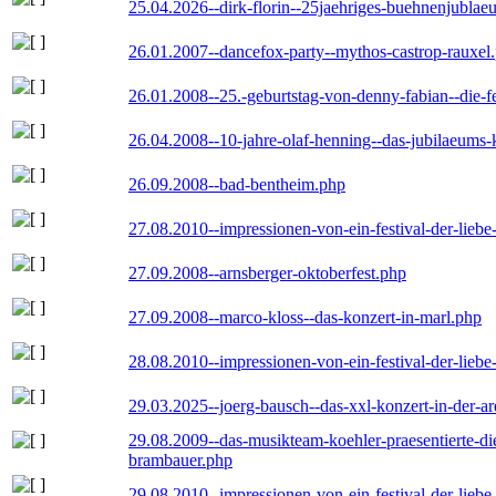
25.04.2026--dirk-florin--25jaehriges-buehnenjublaeu
26.01.2007--dancefox-party--mythos-castrop-rauxel
26.01.2008--25.-geburtstag-von-denny-fabian--die-fei
26.04.2008--10-jahre-olaf-henning--das-jubilaeums-
26.09.2008--bad-bentheim.php
27.08.2010--impressionen-von-ein-festival-der-lieb
27.09.2008--arnsberger-oktoberfest.php
27.09.2008--marco-kloss--das-konzert-in-marl.php
28.08.2010--impressionen-von-ein-festival-der-lieb
29.03.2025--joerg-bausch--das-xxl-konzert-in-der-a
29.08.2009--das-musikteam-koehler-praesentierte-di
brambauer.php
29.08.2010--impressionen-von-ein-festival-der-lieb