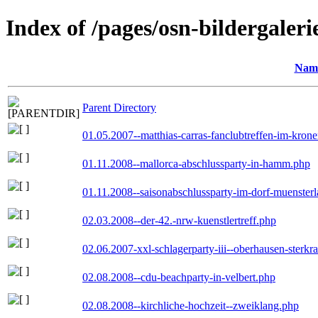
Index of /pages/osn-bildergaleri
Nam
Parent Directory
01.05.2007--matthias-carras-fanclubtreffen-im-kron
01.11.2008--mallorca-abschlussparty-in-hamm.php
01.11.2008--saisonabschlussparty-im-dorf-muenster
02.03.2008--der-42.-nrw-kuenstlertreff.php
02.06.2007-xxl-schlagerparty-iii--oberhausen-sterkr
02.08.2008--cdu-beachparty-in-velbert.php
02.08.2008--kirchliche-hochzeit--zweiklang.php