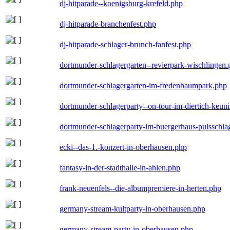
dj-hitparade--koenigsburg-krefeld.php
dj-hitparade-branchenfest.php
dj-hitparade-schlager-brunch-fanfest.php
dortmunder-schlagergarten--revierpark-wischlingen
dortmunder-schlagergarten-im-fredenbaumpark.php
dortmunder-schlagerparty--on-tour-im-diertich-keu
dortmunder-schlagerparty-im-buergerhaus-pulsschla
ecki--das-1.-konzert-in-oberhausen.php
fantasy-in-der-stadthalle-in-ahlen.php
frank-neuenfels--die-albumpremiere-in-herten.php
germany-stream-kultparty-in-oberhausen.php
germany-stream-party-in-oberhausen.php