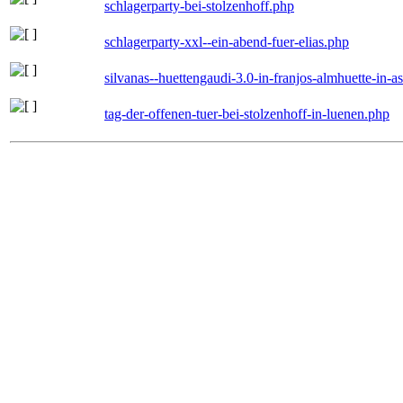
schlagerparty-bei-stolzenhoff.php
schlagerparty-xxl--ein-abend-fuer-elias.php
silvanas--huettengaudi-3.0-in-franjos-almhuette-in-
tag-der-offenen-tuer-bei-stolzenhoff-in-luenen.php