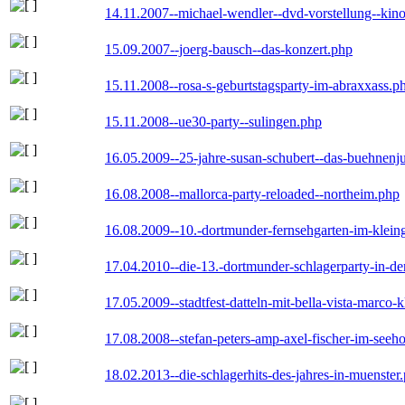
14.11.2007--michael-wendler--dvd-vorstellung--kin
15.09.2007--joerg-bausch--das-konzert.php
15.11.2008--rosa-s-geburtstagsparty-im-abraxxass.p
15.11.2008--ue30-party--sulingen.php
16.05.2009--25-jahre-susan-schubert--das-buehnenj
16.08.2008--mallorca-party-reloaded--northeim.php
16.08.2009--10.-dortmunder-fernsehgarten-im-klein
17.04.2010--die-13.-dortmunder-schlagerparty-in-der
17.05.2009--stadtfest-datteln-mit-bella-vista-marco-
17.08.2008--stefan-peters-amp-axel-fischer-im-seeho
18.02.2013--die-schlagerhits-des-jahres-in-muenster