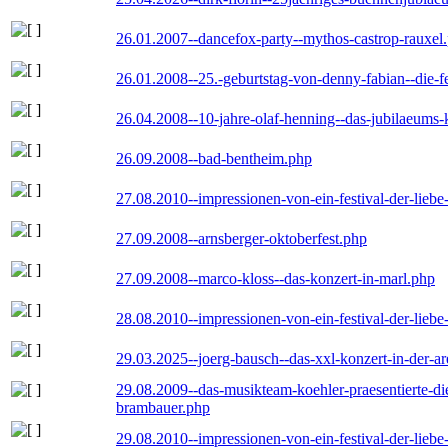
26.01.2007--dancefox-party--mythos-castrop-rauxel
26.01.2008--25.-geburtstag-von-denny-fabian--die-fei
26.04.2008--10-jahre-olaf-henning--das-jubilaeums-
26.09.2008--bad-bentheim.php
27.08.2010--impressionen-von-ein-festival-der-lieb
27.09.2008--arnsberger-oktoberfest.php
27.09.2008--marco-kloss--das-konzert-in-marl.php
28.08.2010--impressionen-von-ein-festival-der-lieb
29.03.2025--joerg-bausch--das-xxl-konzert-in-der-a
29.08.2009--das-musikteam-koehler-praesentierte-di
brambauer.php
29.08.2010--impressionen-von-ein-festival-der-lieb