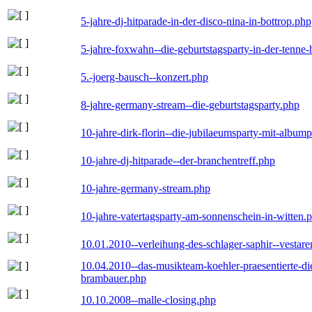
5-jahre-dj-hitparade-in-der-disco-nina-in-bottrop.php
5-jahre-foxwahn--die-geburtstagsparty-in-der-tenn
5.-joerg-bausch--konzert.php
8-jahre-germany-stream--die-geburtstagsparty.php
10-jahre-dirk-florin--die-jubilaeumsparty-mit-album
10-jahre-dj-hitparade--der-branchentreff.php
10-jahre-germany-stream.php
10-jahre-vatertagsparty-am-sonnenschein-in-witten.
10.01.2010--verleihung-des-schlager-saphir--vestar
10.04.2010--das-musikteam-koehler-praesentierte-di
brambauer.php
10.10.2008--malle-closing.php