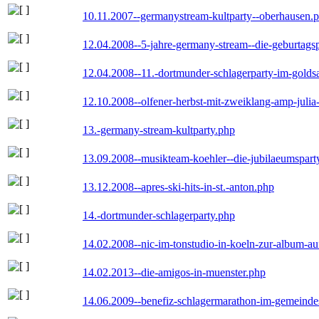
10.11.2007--germanystream-kultparty--oberhausen.
12.04.2008--5-jahre-germany-stream--die-geburtags
12.04.2008--11.-dortmunder-schlagerparty-im-goldsa
12.10.2008--olfener-herbst-mit-zweiklang-amp-julia
13.-germany-stream-kultparty.php
13.09.2008--musikteam-koehler--die-jubilaeumspart
13.12.2008--apres-ski-hits-in-st.-anton.php
14.-dortmunder-schlagerparty.php
14.02.2008--nic-im-tonstudio-in-koeln-zur-album-a
14.02.2013--die-amigos-in-muenster.php
14.06.2009--benefiz-schlagermarathon-im-gemeindes