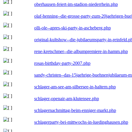
oberhausen-feiert-im-stadion-niederrhein.php
olaf-henning--die-grosse-party-zum-20jaehrigen-bu
olli-ole--apres-ski-party-in-ascheberg.php
original-kultshow--die-jubilaeumsparty-in-reinfeld.p
rene-kretschmer--die-albumpremiere-in-hamm.php
rosas-birthday-party-2007.php
sandy-christen--das-15jaehrige-buehnenjubilaeum-m
schlager-am-see-am-silbersee-in-haltern.php
schlager-openair-am-klutensee.php
schlagernachmittag-beim-enniger-markt.php
schlagerparty-bei-mittwochs-in-luedinghausen.php