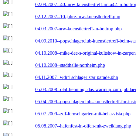
02.09.2007--40.-nrw-kuenstlertreff-im-a42-in-bottro
02.12.2007--10-jahre-nrw-kuenstlertreff.php
04.03.2007-nrw-kuenstlertreff-in-bottrop.php
04.09.2010--popschlagerclub-kuenstlertreff-beim-sta
04.10.2008--mike-dee-s-original-kultshow-in-zarpe
04.10.2008--stadthalle-northeim.php
04.11.2007--wdr4-schlager-star-parade.php
05.03.2008--olaf-henning--das-warmup-zum-jubila
05.04.2009--popschlagerclub--kuenstlertreff-for-insi
05.07.2009--zdf-fernsehgarten-mit-bella-vista.php
05.08.2007--hafenfest-in-olfen-mit-zweiklang.php