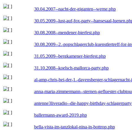
30.04.2007--nacht-der-giganten--werne.php
30.05.2009--lust-auf-fox-party--hansesaal-luenen.ph
30.08.2008--mendener-bierfest.php
30.08.2009--2.-popschlagerclub-kuenstlertreff-for-i
31.05.2009--bergkamener-bierfest.php
31.10.2008--koelsch-mallorca-party.php
al-amp-chris-bei-der-1.-davensberger-schlagernacht
anna-maria-zimmermann--sternen-gefluester-clubtou
antenne3liveradio--die-happy-birthday-schlagerpart
ballermann-award-2019.php
bella-vista-im-tanzlokal-nina-in-bottrop.php