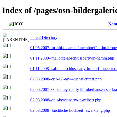
Index of /pages/osn-bildergaleri
Nam
Parent Directory
01.05.2007--matthias-carras-fanclubtreffen-im-kron
01.11.2008--mallorca-abschlussparty-in-hamm.php
01.11.2008--saisonabschlussparty-im-dorf-muenster
02.03.2008--der-42.-nrw-kuenstlertreff.php
02.06.2007-xxl-schlagerparty-iii--oberhausen-sterkr
02.08.2008--cdu-beachparty-in-velbert.php
02.08.2008--kirchliche-hochzeit--zweiklang.php