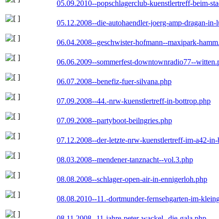
05.09.2010--popschlagerclub-kuenstlertreff-beim-sta
05.12.2008--die-autohaendler-joerg-amp-dragan-in-
06.04.2008--geschwister-hofmann--maxipark-hamm
06.06.2009--sommerfest-downtownradio77--witten.
06.07.2008--benefiz-fuer-silvana.php
07.09.2008--44.-nrw-kuenstlertreff-in-bottrop.php
07.09.2008--partyboot-beilngries.php
07.12.2008--der-letzte-nrw-kuenstlertreff-im-a42-in-
08.03.2008--mendener-tanznacht--vol.3.php
08.08.2008--schlager-open-air-in-ennigerloh.php
08.08.2010--11.-dortmunder-fernsehgarten-im-klein
08.11.2008--11-jahre-peter-wackel--die-gala.php