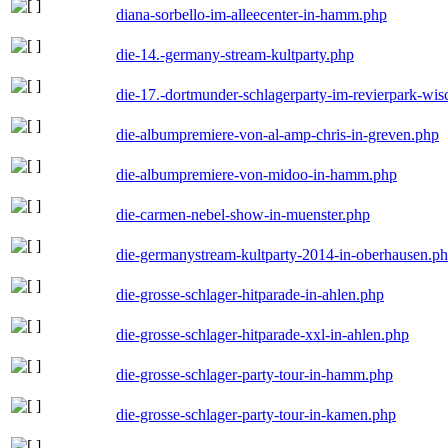
diana-sorbello-im-alleecenter-in-hamm.php
die-14.-germany-stream-kultparty.php
die-17.-dortmunder-schlagerparty-im-revierpark-wis
die-albumpremiere-von-al-amp-chris-in-greven.php
die-albumpremiere-von-midoo-in-hamm.php
die-carmen-nebel-show-in-muenster.php
die-germanystream-kultparty-2014-in-oberhausen.p
die-grosse-schlager-hitparade-in-ahlen.php
die-grosse-schlager-hitparade-xxl-in-ahlen.php
die-grosse-schlager-party-tour-in-hamm.php
die-grosse-schlager-party-tour-in-kamen.php