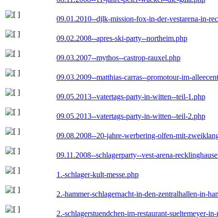
09.01.2010--djlk-mission-fox-in-der-vestarena-in-re
09.02.2008--apres-ski-party--northeim.php
09.03.2007--mythos--castrop-rauxel.php
09.03.2009--matthias-carras--promotour-im-alleece
09.05.2013--vatertags-party-in-witten--teil-1.php
09.05.2013--vatertags-party-in-witten--teil-2.php
09.08.2008--20-jahre-werbering-olfen-mit-zweiklan
09.11.2008--schlagerparty--vest-arena-recklinghaus
1.-schlager-kult-messe.php
2.-hammer-schlagernacht-in-den-zentralhallen-in-h
2.-schlagerstuendchen-im-restaurant-sueltemeyer-in