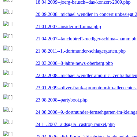
18.04.2009--joerg-bausch--das-konzert-2009.php
20.09.2008--michael-wendler-in-concert-unbesiegt-
21.01.2007--insidertreff-unna.php
21.04.2007--fanclubtreff-ruediger-schima--hamm.ph
21.08.2011--1.-dortmunder-schlagergarten.php
22.03.2008--8-jahre-news-oberberg.php
22.03.2008--michael-wendler-amp-nic--zentralhall
23.01.2009--oliver-frank--promotour-im-alleecente
23.08.2008--partyboot.php
24.08.2008--9.-dortmunder-fernsehgarten-im-kleinga
24.11.2007--aidsgala--castrop-rauxel.php
25.04.2026--dirk-florin--25jaehriges-buehnenjublaeu