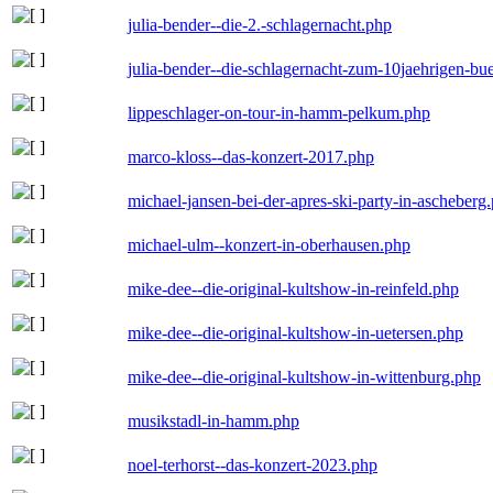
julia-bender--die-2.-schlagernacht.php
julia-bender--die-schlagernacht-zum-10jaehrigen-b
lippeschlager-on-tour-in-hamm-pelkum.php
marco-kloss--das-konzert-2017.php
michael-jansen-bei-der-apres-ski-party-in-ascheberg
michael-ulm--konzert-in-oberhausen.php
mike-dee--die-original-kultshow-in-reinfeld.php
mike-dee--die-original-kultshow-in-uetersen.php
mike-dee--die-original-kultshow-in-wittenburg.php
musikstadl-in-hamm.php
noel-terhorst--das-konzert-2023.php