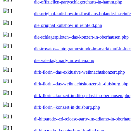
die-offiziellen-partyschlagercharts-in-hamm.php
die-original-kultshow-im-forsthaus-bolande-in-reinf
die-original-kultshow-in-reinfeld.php
die-schlagerpiloten--das-konzert-in-oberhausen.php
die-trovatos--autogrammstunde-im-marktkauf-in-lu
die-vatertags-party-in-witten.php
dirk-florin--das-exklusive-weihnachtskonzert.php
dirk-florin--das-weihnachtskonzert-in-duisburg.php
dirk-florin--konzert-im-lito-palast-in-oberhausen.php
dirk-florin--konzert-in-duisburg.php
dj-hitparade--cd-release-party-im-adiamo-in-oberha
dj-hitparade--koenigsburg-krefeld.php