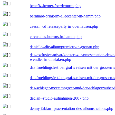
benefiz-herner-foerderturm.php
bernhard-brink-im-alleecenter-in-hamm.php
caesar--cd-releaseparty-in-oberhausen.php
circus-des-horrors-in-hamm.php
danielle--die-albumpremiere-in-gronau.php
das-exclusive-privat-konzert-zur-praesentation-des
wendler-in-dinslaken.php
das-fruehlingsfest-bei-graf-s-reisen-mit-der-grossen-
das-fruehlingsfest-bei-graf-s-reisen-mit-der-grossen-
das-schlager-meetampgreet-und-der-schlagerzauber-
declan--studio-aufnahmen-2007.php
denny-fabian--praesentation-des-albums-zeitlos.php